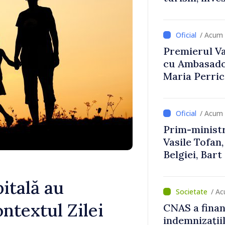
/ Acum 
Premierul Vas
cu Ambasador
Maria Perri
/ Acum 
Prim-ministr
Vasile Tofan,
Belgiei, Bar
despre parcu
Republicii M
pitală au
/ A
ontextul Zilei
CNAS a finan
indemnizațiil