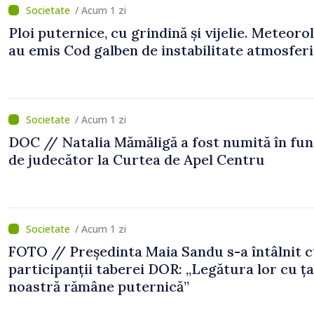
/ Acum 1 zi
Ploi puternice, cu grindină și vijelie. Meteorol
au emis Cod galben de instabilitate atmosfer
/ Acum 1 zi
DOC // Natalia Mămăligă a fost numită în fun
de judecător la Curtea de Apel Centru
/ Acum 1 zi
FOTO // Președinta Maia Sandu s-a întâlnit 
participanții taberei DOR: „Legătura lor cu ț
noastră rămâne puternică”