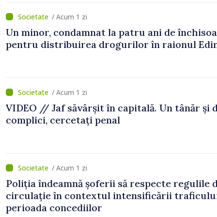
/ Acum 1 zi
Un minor, condamnat la patru ani de închiso
pentru distribuirea drogurilor în raionul Edi
/ Acum 1 zi
VIDEO // Jaf săvârșit în capitală. Un tânăr și 
complici, cercetați penal
/ Acum 1 zi
Poliția îndeamnă șoferii să respecte regulile 
circulație în contextul intensificării traficulu
perioada concediilor