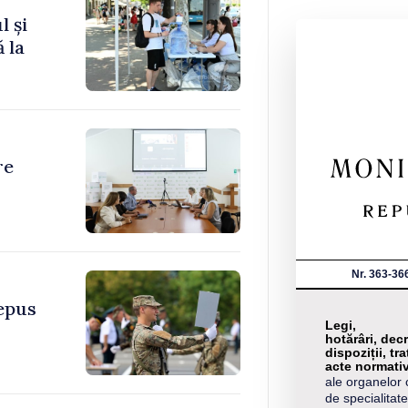
l și
 la
re
Nr. 363-36
depus
Legi,
hotărâri, decr
dispoziții, tra
acte normati
ale organelor 
de specialitate