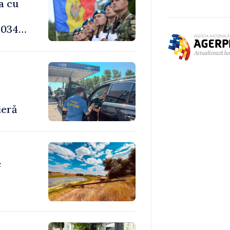
a cu
034,
-
ieră
e