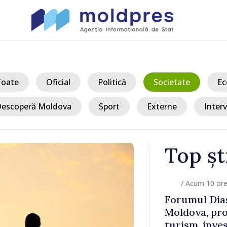
Toate
Oficial
Politică
Societate
Ec
escoperă Moldova
Sport
Externe
Interv
Top șt
/ Acum 10 or
i moldo-
Forumul Dias
m-ministrul
Moldova, pro
rul Turciei,
turism, inves