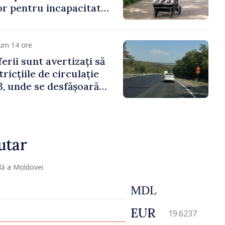
lor pentru incapacitate
e muncă
cum 14 ore
erii sunt avertizați să
ricțiile de circulație
, unde se desfășoară
parație
utar
lă a Moldovei
MDL
EUR
19.6237