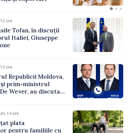
12 ore
ile Tofan, în discuții
ul Italiei, Giuseppe
cone
13 ore
ul Republicii Moldova,
 și prim-ministrul
t De Wever, au discutat
rsul european al
oldova.
cum 14 ore
țat plata
or pentru familiile cu