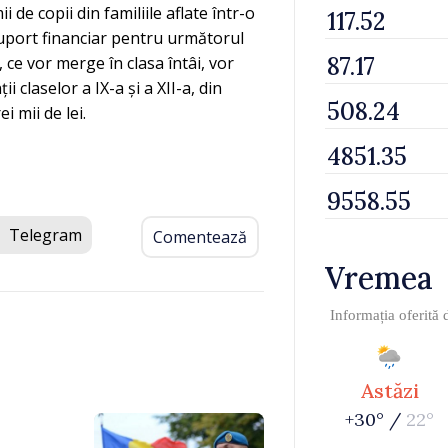
 de copii din familiile aflate într-o
 suport financiar pentru următorul
, ce vor merge în clasa întâi, vor
i claselor a IX-a și a XII-a, din
i mii de lei.
Telegram
Comentează
Vremea
Informația oferită
Astăzi
+30° /
22°