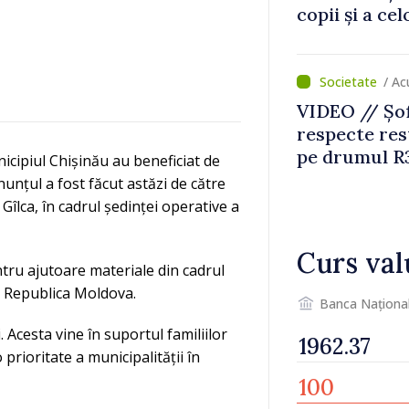
copii și a ce
temporară d
/ A
VIDEO // Șof
respecte rest
pe drumul R3
icipiul Chișinău au beneficiat de
lucrări de re
nunțul a fost făcut astăzi de către
 Gîlca, în cadrul ședinței operative a
Curs val
entru ajutoare materiale din cadrul
 în Republica Moldova.
Banca Naționa
. Acesta vine în suportul familiilor
 prioritate a municipalității în