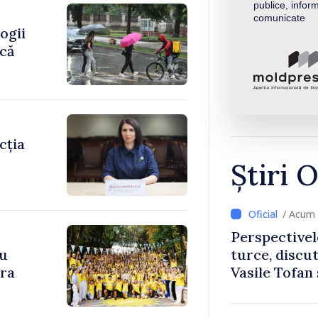
publice, inform
comunicate
ogii
ică
cția
Știri O
/ Acum 
Perspectivel
cu
turce, discu
ara
Vasile Tofan
Uygar Musta