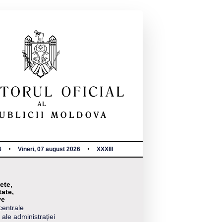
6
Vineri, 07 august 2026
XXXIII
ete,
tate,
ve
centrale
 ale administrației