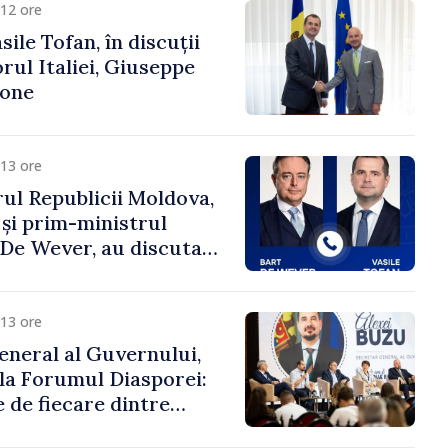
12 ore
ile Tofan, în discuții
ul Italiei, Giuseppe
cone
13 ore
ul Republicii Moldova,
 și prim-ministrul
t De Wever, au discutat
rsul european al
oldova.
13 ore
eneral al Guvernului,
 la Forumul Diasporei:
 de fiecare dintre
ră pentru a construi