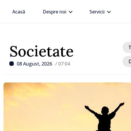
Acasă
Despre noi
Servicii
Societate
D
08 August, 2026
/ 07:04
/ Acum 12 ore
Perspectivele cooperări
turce, discutate de Pri
Vasile Tofan și Ambasado