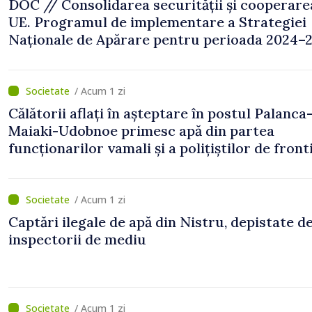
DOC // Consolidarea securității și cooperare
UE. Programul de implementare a Strategiei
Naționale de Apărare pentru perioada 2024–2
publicat în Monitorul Oficial
/ Acum 1 zi
Călătorii aflați în așteptare în postul Palanca
Maiaki-Udobnoe primesc apă din partea
funcționarilor vamali și a polițiștilor de front
/ Acum 1 zi
Captări ilegale de apă din Nistru, depistate d
inspectorii de mediu
/ Acum 1 zi