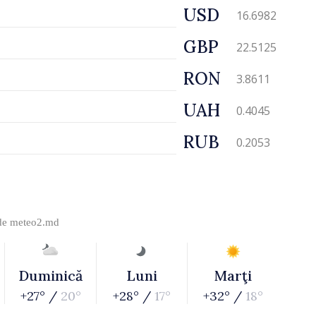
USD
16.6982
GBP
22.5125
RON
3.8611
UAH
0.4045
RUB
0.2053
 de
meteo2.md
Duminică
Luni
Marţi
+27° /
20°
+28° /
17°
+32° /
18°