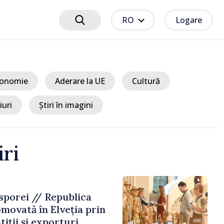
RO
Logare
onomie
Aderare la UE
Cultură
iuri
Știri în imagini
iri
e
porei // Republica
movată în Elveția prin
tiții și exporturi