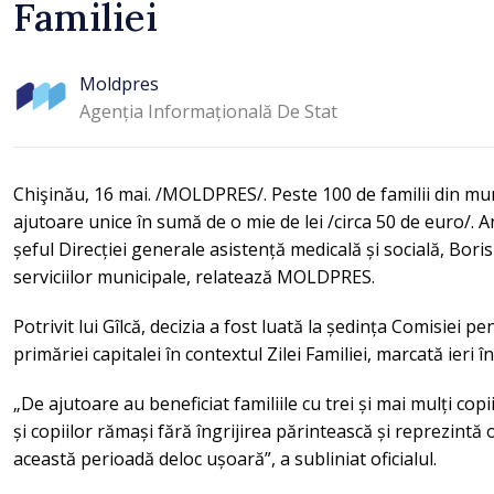
Familiei
Moldpres
Agenția Informațională De Stat
Chişinău, 16 mai. /MOLDPRES/. Peste 100 de familii din mun
ajutoare unice în sumă de o mie de lei /circa 50 de euro/. A
șeful Direcției generale asistență medicală și socială, Boris
serviciilor municipale, relatează MOLDPRES.
Potrivit lui Gîlcă, decizia a fost luată la ședința Comisiei p
primăriei capitalei în contextul Zilei Familiei, marcată ieri
„De ajutoare au beneficiat familiile cu trei și mai mulți copii
și copiilor rămași fără îngrijirea părintească și reprezintă o
această perioadă deloc ușoară”, a subliniat oficialul.