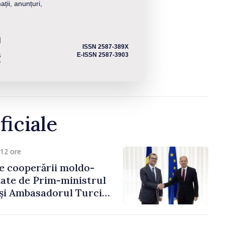
ații, anunțuri,
ISSN 2587-389X
E-ISSN 2587-3903
ficiale
12 ore
e cooperării moldo-
tate de Prim-ministrul
 și Ambasadorul Turciei,
fa Sertel