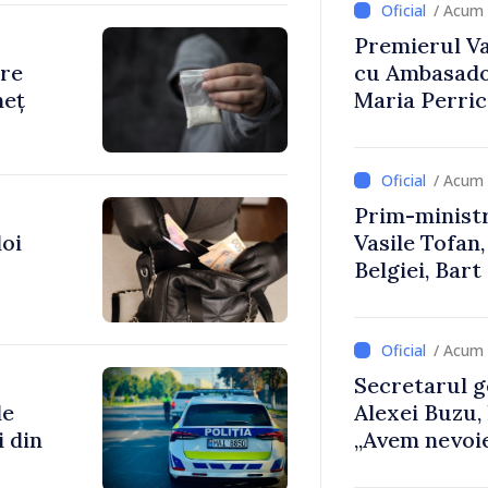
/ Acum 
Premierul Vas
are
cu Ambasador
neț
Maria Perri
/ Acum 
Prim-ministr
doi
Vasile Tofan,
Belgiei, Bar
despre parcu
Republicii M
/ Acum 
Secretarul g
de
Alexei Buzu,
i din
„Avem nevoie
dumneavoast