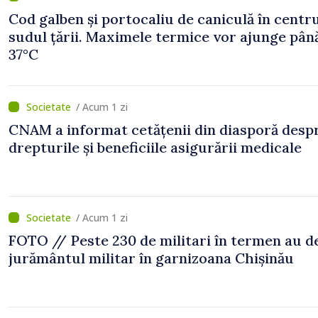
Cod galben și portocaliu de caniculă în centru
sudul țării. Maximele termice vor ajunge până
37°C
/ Acum 1 zi
CNAM a informat cetățenii din diasporă desp
drepturile și beneficiile asigurării medicale
/ Acum 1 zi
FOTO // Peste 230 de militari în termen au 
jurământul militar în garnizoana Chișinău