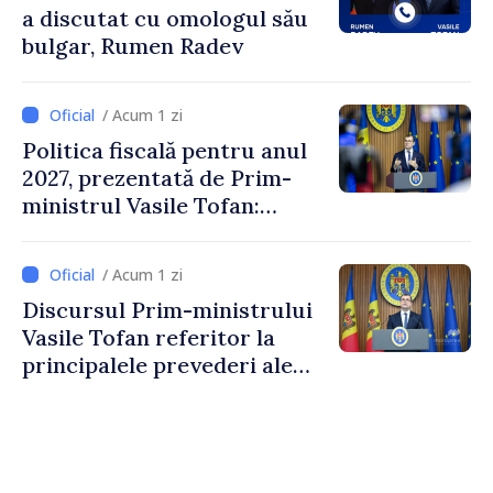
a discutat cu omologul său
bulgar, Rumen Radev
/ Acum 1 zi
Politica fiscală pentru anul
2027, prezentată de Prim-
ministrul Vasile Tofan:
Reducerea poverii pe muncă,
stimularea investițiilor și o
/ Acum 1 zi
taxare mai echitabilă
Discursul Prim-ministrului
Vasile Tofan referitor la
principalele prevederi ale
politicii fiscale pentru anul
2027