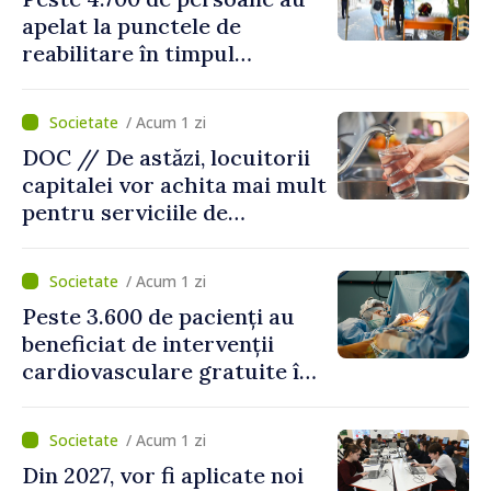
apelat la punctele de
reabilitare în timpul
caniculei
/ Acum 1 zi
DOC // De astăzi, locuitorii
capitalei vor achita mai mult
pentru serviciile de
alimentare cu apă și
canalizare
/ Acum 1 zi
Peste 3.600 de pacienți au
beneficiat de intervenții
cardiovasculare gratuite în
prima jumătate a anului
/ Acum 1 zi
Din 2027, vor fi aplicate noi