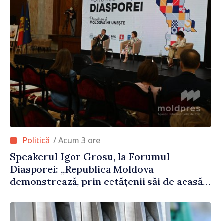
/ Acum 3 ore
Speakerul Igor Grosu, la Forumul
Diasporei: „Republica Moldova
demonstrează, prin cetățenii săi de acasă
și de peste hotare, că merită să devină
parte a marii familii europene”