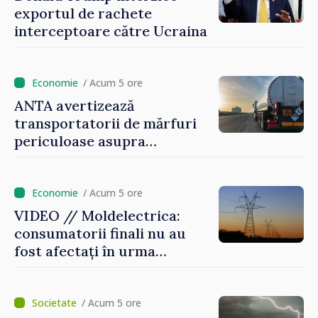
exportul de rachete
interceptoare către Ucraina
/ Acum 5 ore
ANTA avertizează
transportatorii de mărfuri
periculoase asupra
riscurilor sporite pe timp de
caniculă
/ Acum 5 ore
VIDEO // Moldelectrica:
consumatorii finali nu au
fost afectați în urma
avarierii Liniei Bălți–
Dnestrovsk. Lucrările de
reparație vor fi efectuate în
/ Acum 5 ore