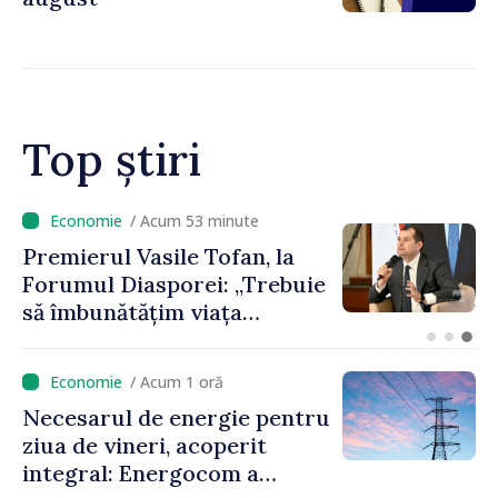
Top știri
inute
/ Acum 36 minu
fan, la
Un specialist din dia
: „Trebuie
propune să revină în
ța
Republica Moldova p
pornim
contribui la dezvolt
ei”
registrului naval naț
/ Acum 1 oră
Necesarul de energie pentru
ziua de vineri, acoperit
integral: Energocom a