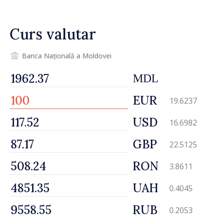
Ambasadoarea Suediei,
Petra Lärke
Curs valutar
Banca Națională a Moldovei
MDL
EUR
19.6237
USD
16.6982
GBP
22.5125
RON
3.8611
UAH
0.4045
RUB
0.2053