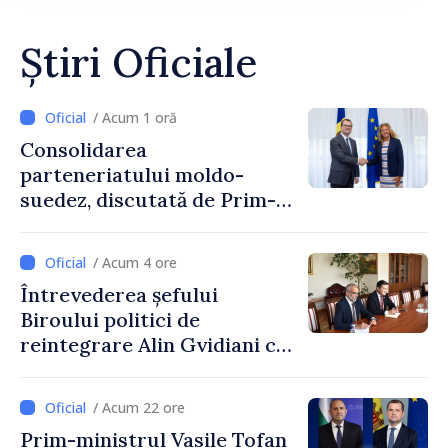
Știri Oficiale
/ Acum 1 oră
Consolidarea
parteneriatului moldo-
suedez, discutată de Prim-
ministrul Vasile Tofan și
Ambasadoarea Suediei,
/ Acum 4 ore
Petra Lärke
Întrevederea șefului
Biroului politici de
reintegrare Alin Gvidiani cu
reprezentanții Misiunii
Comitetului Internațional al
/ Acum 22 ore
Crucii Roșii în Moldova
Prim-ministrul Vasile Tofan