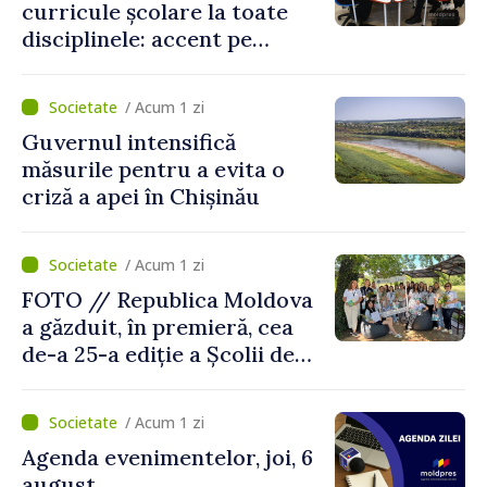
curricule școlare la toate
disciplinele: accent pe
dezvoltarea gândirii critice
și folosirea cunoștințelor în
/ Acum 1 zi
situații reale
Guvernul intensifică
măsurile pentru a evita o
criză a apei în Chișinău
/ Acum 1 zi
FOTO // Republica Moldova
a găzduit, în premieră, cea
de-a 25-a ediție a Școlii de
vară EPSA
/ Acum 1 zi
Agenda evenimentelor, joi, 6
august