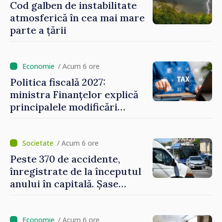
regim prioritar
Cod galben de instabilitate
atmosferică în cea mai mare
parte a țării
/ Acum 6 ore
Politica fiscală 2027:
ministra Finanțelor explică
principalele modificări
privind impozitul pe
bunurile imobiliare, taxele
locale și rutiere
/ Acum 6 ore
Peste 370 de accidente,
înregistrate de la începutul
anului în capitală. Șase
persoane și-au pierdut viața
/ Acum 6 ore