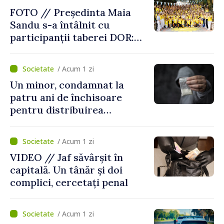
FOTO // Președinta Maia
Sandu s-a întâlnit cu
participanții taberei DOR:
„Legătura lor cu țara
noastră rămâne puternică”
/ Acum 1 zi
Un minor, condamnat la
patru ani de închisoare
pentru distribuirea
drogurilor în raionul Edineț
/ Acum 1 zi
VIDEO // Jaf săvârșit în
capitală. Un tânăr și doi
complici, cercetați penal
/ Acum 1 zi