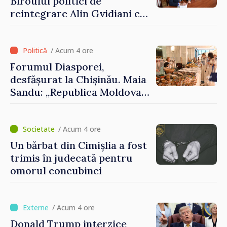
Biroului politici de
reintegrare Alin Gvidiani cu
reprezentanții Misiunii
Comitetului Internațional al
Crucii Roșii în Moldova
/ Acum 4 ore
Forumul Diasporei,
desfășurat la Chișinău. Maia
Sandu: „Republica Moldova
avansează cu viteză spre UE,
iar diaspora poate juca un
rol important în promovarea
/ Acum 4 ore
și susținerea acestui
Un bărbat din Cimișlia a fost
parcurs”
trimis în judecată pentru
omorul concubinei
/ Acum 4 ore
Donald Trump interzice