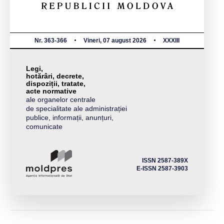
Nr. 363-366
Vineri, 07 august 2026
XXXIII
Legi,
hotărâri, decrete,
dispoziții, tratate,
acte normative
ale organelor centrale
de specialitate ale administrației
publice, informații, anunțuri,
comunicate
ISSN 2587-389X
E-ISSN 2587-3903