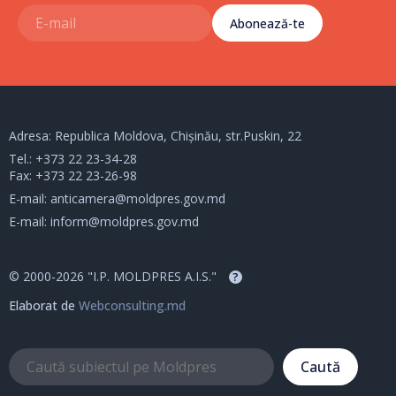
Abonează-te
Adresa: Republica Moldova, Chișinău, str.Puskin, 22
Tel.:
+373 22 23-34-28
Fax: +373 22 23-26-98
E-mail:
anticamera@moldpres.gov.md
E-mail:
inform@moldpres.gov.md
© 2000-2026 "I.P. MOLDPRES A.I.S."
?
Elaborat de
Webconsulting.md
Caută