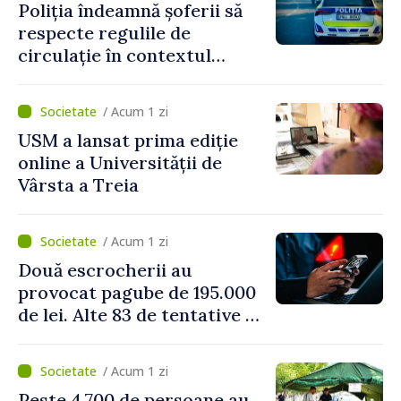
Poliția îndeamnă șoferii să
respecte regulile de
circulație în contextul
intensificării traficului din
perioada concediilor
/ Acum 1 zi
USM a lansat prima ediție
online a Universității de
Vârsta a Treia
/ Acum 1 zi
Două escrocherii au
provocat pagube de 195.000
de lei. Alte 83 de tentative au
fost dejucate
/ Acum 1 zi
Peste 4.700 de persoane au