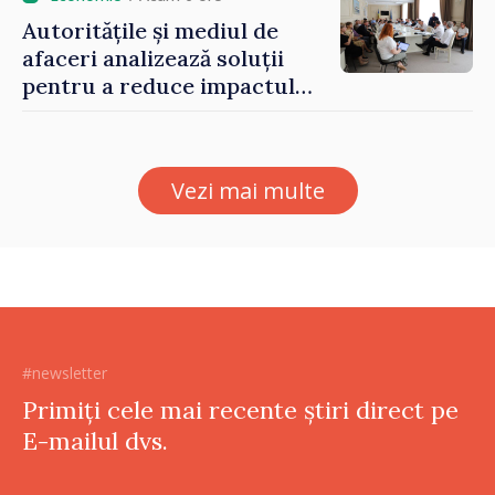
Autoritățile și mediul de
afaceri analizează soluții
pentru a reduce impactul
provocărilor energetice
asupra economiei
Vezi mai multe
#newsletter
Primiți cele mai recente știri direct pe
E-mailul dvs.