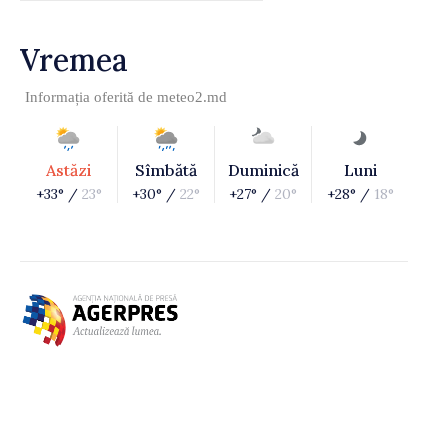
Vremea
Informația oferită de
meteo2.md
Astăzi
Sîmbătă
Duminică
Luni
+33° /
23°
+30° /
22°
+27° /
20°
+28° /
18°