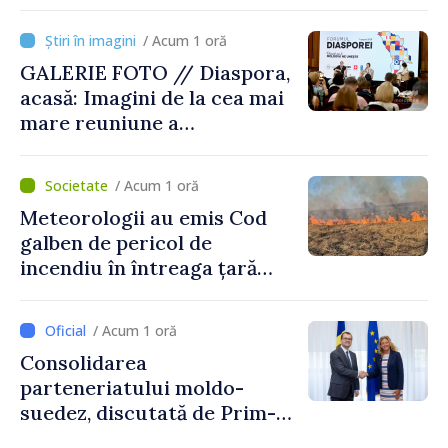
rezervat volumele
/ Acum 1 oră
GALERIE FOTO // Diaspora,
acasă: Imagini de la cea mai
mare reuniune a
moldovenilor de peste
hotare
/ Acum 1 oră
Meteorologii au emis Cod
galben de pericol de
incendiu în întreaga țară
până pe 14 august
/ Acum 1 oră
Consolidarea
parteneriatului moldo-
suedez, discutată de Prim-
ministrul Vasile Tofan și