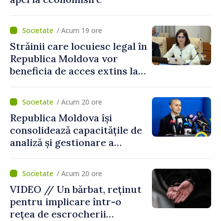
/ Acum 19 ore
Străinii care locuiesc legal în
Republica Moldova vor
beneficia de acces extins la
mecanismele de incluziune
socială și financiară
/ Acum 20 ore
Republica Moldova își
consolidează capacitățile de
analiză și gestionare a
riscurilor la adresa
securității naționale.
/ Acum 20 ore
Metodologia aprobată de
VIDEO // Un bărbat, reținut
Guvern
pentru implicare într-o
rețea de escrocherii