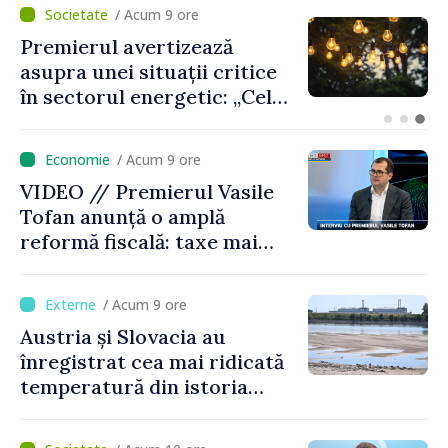
/ Acum 8 ore
Criza carburanților: Vasile
Tofan anunță că România va
sprijini Republica Moldova
/ Acum 9 ore
VIDEO // Premierul Vasile
Tofan anunță o amplă
reformă fiscală: taxe mai
mici pe muncă, impozite mai
mari pentru bănci, tutun și
/ Acum 9 ore
jocurile de noroc
Austria și Slovacia au
înregistrat cea mai ridicată
temperatură din istoria
măsurătorilor