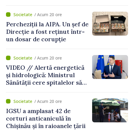
telefonice. Ar fi recrutat
curieri și colectat banii
/ Acum 20 ore
obținuți ilegal
Percheziții la AIPA. Un șef de
Direcție a fost reținut într-
un dosar de corupție
/ Acum 20 ore
VIDEO // Alertă energetică
și hidrologică: Ministrul
Sănătății cere spitalelor să-și
consolideze pregătirea
pentru situații excepționale
/ Acum 20 ore
IGSU a amplasat 42 de
corturi anticaniculă în
Chișinău și în raioanele țării