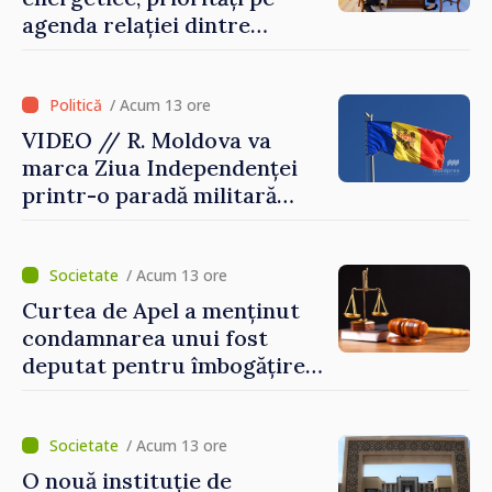
agenda relației dintre
Moldova și SUA
/ Acum 13 ore
VIDEO // R. Moldova va
marca Ziua Independenței
printr-o paradă militară
solemnă. Maia Sandu:
„Evenimentul reflectă
eforturile pentru
/ Acum 13 ore
consolidarea capacităților
Curtea de Apel a menținut
de apărare”
condamnarea unui fost
deputat pentru îmbogățire
ilicită. Acesta va achita
statului peste 2,4 milioane
de lei
/ Acum 13 ore
O nouă instituție de