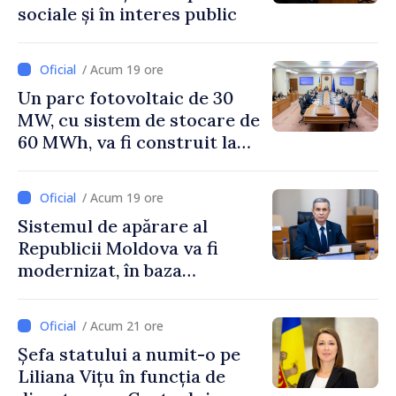
sociale și în interes public
/ Acum 19 ore
Un parc fotovoltaic de 30
MW, cu sistem de stocare de
60 MWh, va fi construit la
Vadul lui Vodă
/ Acum 19 ore
Sistemul de apărare al
Republicii Moldova va fi
modernizat, în baza
Programului de
implementare a Strategiei
/ Acum 21 ore
Naționale de Apărare
Șefa statului a numit-o pe
Liliana Vițu în funcția de