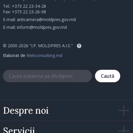
Tel.:
+373 22 23-34-28
Fax: +373 22 23-26-98
E-mail:
anticamera@moldpres.gov.md
E-mail:
inform@moldpres.gov.md
© 2000-2026 "I.P. MOLDPRES A.I.S."
?
Elaborat de
Webconsulting.md
Caută
Despre noi
Servicii