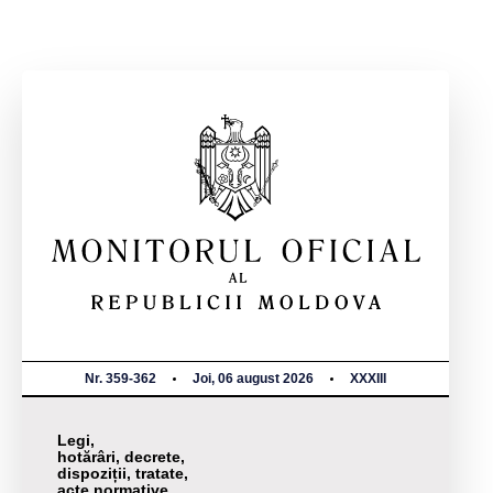
Nr. 359-362
Joi, 06 august 2026
XXXIII
Legi,
hotărâri, decrete,
dispoziții, tratate,
acte normative