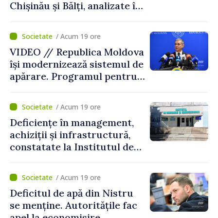
Chișinău și Bălți, analizate în
cadrul unui proiect național
/ Acum 19 ore
VIDEO // Republica Moldova
își modernizează sistemul de
apărare. Programul pentru
perioada 2026–2030, aprobat
de Guvern. Anatolie Nosatîi:
/ Acum 19 ore
„În contextul actual de
Deficiențe în management,
securitate, implementarea
achiziții și infrastructură,
Programului Strategiei
constatate la Institutul de
Naționale de Apărare
Neurologie și
reprezintă un pas esențial
Neurochirurgie „Diomid
pentru consolidarea
/ Acum 19 ore
Gherman”. Ministerul
capacităților de apărare ale
Deficitul de apă din Nistru
Sănătății cere un plan de
statului”
se menține. Autoritățile fac
remediere
apel la economisire