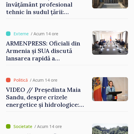
învățământ profesional
tehnic în sudul țării:
Guvernul a aprobat
înființarea Colegiului moldo-
turc la Comrat
/ Acum 14 ore
ARMENPRESS: Oficiali din
Armenia și SUA discută
lansarea rapidă a
programului TRIPP
/ Acum 14 ore
VIDEO // Președinta Maia
Sandu, despre crizele
energetice și hidrologice:
„Guvernul va face tot
posibilul pentru a atenua
consecințele”
/ Acum 14 ore