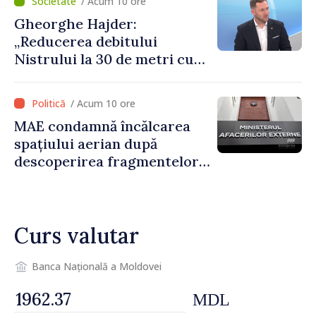
/ Acum 10 ore
Gheorghe Hajder:
„Reducerea debitului
Nistrului la 30 de metri cubi
pe secundă ar însemna o
„catastrofă naturală”
/ Acum 10 ore
MAE condamnă încălcarea
spațiului aerian după
descoperirea fragmentelor
dronei de la Văleni
Curs valutar
Banca Națională a Moldovei
MDL