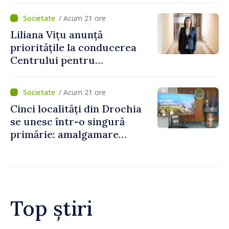
/ Acum 21 ore
Liliana Vițu anunță
prioritățile la conducerea
Centrului pentru
Comunicare Strategică și
Contracarare a
/ Acum 21 ore
Dezinformării: „Vom fi un
Cinci localități din Drochia
punct de reper pentru o
se unesc într-o singură
societate mai puternică și
primărie: amalgamare
mai rezistentă”
voluntară susținută cu
stimulente de peste 28 de
milioane de lei oferite de
Guvern
Top știri