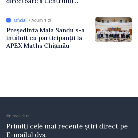
directoare a Centrului
pentru Comunicare
Strategică și Contracarare a
/ Acum 1 zi
Dezinformării
Președinta Maia Sandu s-a
întâlnit cu participanții la
APEX Maths Chișinău
#newsletter
Primiți cele mai recente știri direct pe
E-mailul dvs.