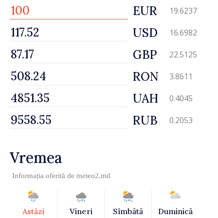
EUR
19.6237
USD
16.6982
GBP
22.5125
RON
3.8611
UAH
0.4045
RUB
0.2053
Vremea
Informația oferită de
meteo2.md
Astăzi
Vineri
Sîmbătă
Duminică