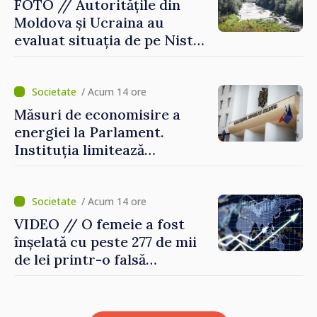
FOTO // Autoritățile din
Moldova și Ucraina au
evaluat situația de pe Nistru
și pregătesc măsuri pentru
diminuarea riscurilor
/ Acum 14 ore
Măsuri de economisire a
energiei la Parlament.
Instituția limitează
consumul de electricitate și
apă caldă
/ Acum 14 ore
VIDEO // O femeie a fost
înșelată cu peste 277 de mii
de lei printr-o falsă
platformă de investiții online