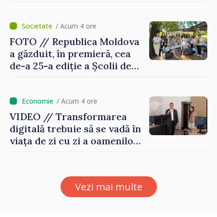
Unirea Basarabiei cu
România
/ Acum 4 ore
FOTO // Republica Moldova
a găzduit, în premieră, cea
de-a 25-a ediție a Școlii de
vară EPSA
/ Acum 4 ore
VIDEO // Transformarea
digitală trebuie să se vadă în
viața de zi cu zi a oamenilor
și în modul în care
funcționează economia:
premierul Vasile Tofan, în
Vezi mai multe
vizită la AGE