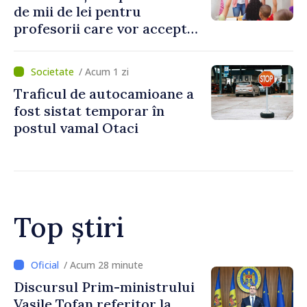
de mii de lei pentru
profesorii care vor accepta
să meargă să activeze în alte
școli, după reorganizarea
/ Acum 1 zi
instituțiilor
Traficul de autocamioane a
fost sistat temporar în
postul vamal Otaci
Top știri
/ Acum 6 minute
The Washington Post: Mai
multe state europene refuză