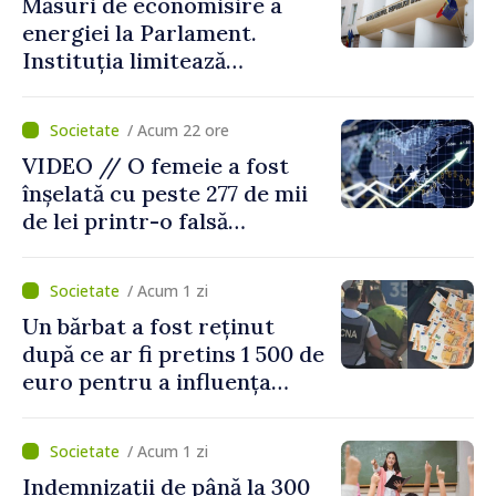
Măsuri de economisire a
energiei la Parlament.
Instituția limitează
consumul de electricitate și
apă caldă
/ Acum 22 ore
VIDEO // O femeie a fost
înșelată cu peste 277 de mii
de lei printr-o falsă
platformă de investiții online
/ Acum 1 zi
Un bărbat a fost reținut
după ce ar fi pretins 1 500 de
euro pentru a influența
polițiștii
/ Acum 1 zi
Indemnizații de până la 300