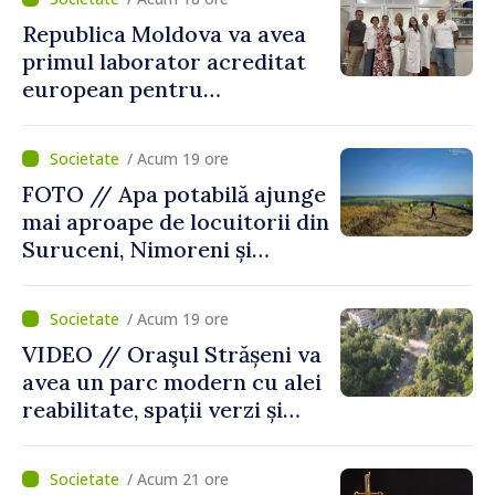
Republica Moldova va avea
primul laborator acreditat
european pentru
diagnosticul virusurilor
viței-de-vie
/ Acum 19 ore
FOTO // Apa potabilă ajunge
mai aproape de locuitorii din
Suruceni, Nimoreni și
Malcoci, raionul Ialoveni
/ Acum 19 ore
VIDEO // Oraşul Strășeni va
avea un parc modern cu alei
reabilitate, spații verzi și
zone pentru copii
/ Acum 21 ore