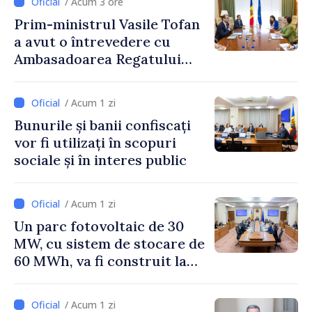
/ Acum 3 ore
Prim-ministrul Vasile Tofan
a avut o întrevedere cu
Ambasadoarea Regatului
Unit al Marii Britanii și
Irlandei de Nord, Fern
/ Acum 1 zi
Horine
Bunurile și banii confiscați
vor fi utilizați în scopuri
sociale și în interes public
/ Acum 1 zi
Un parc fotovoltaic de 30
MW, cu sistem de stocare de
60 MWh, va fi construit la
Vadul lui Vodă
/ Acum 1 zi