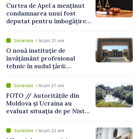
Curtea de Apel a menținut
condamnarea unui fost
deputat pentru îmbogățire
ilicită. Acesta va achita
statului peste 2,4 milioane
/ Acum 21 ore
de lei
O nouă instituție de
învățământ profesional
tehnic în sudul țării:
Guvernul a aprobat
înființarea Colegiului moldo-
/ Acum 21 ore
turc la Comrat
FOTO // Autoritățile din
Moldova și Ucraina au
evaluat situația de pe Nistru
și pregătesc măsuri pentru
diminuarea riscurilor
/ Acum 22 ore