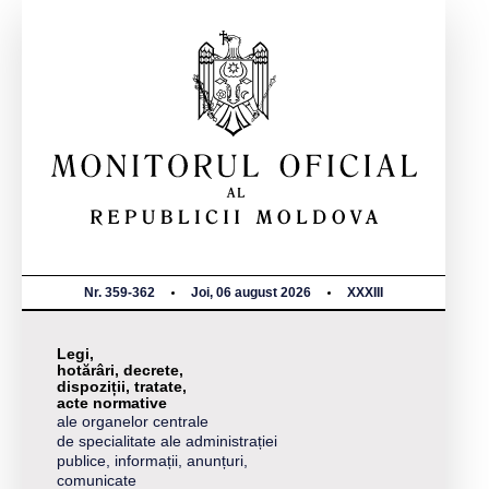
Nr. 359-362
Joi, 06 august 2026
XXXIII
Legi,
hotărâri, decrete,
dispoziții, tratate,
acte normative
ale organelor centrale
de specialitate ale administrației
publice, informații, anunțuri,
comunicate