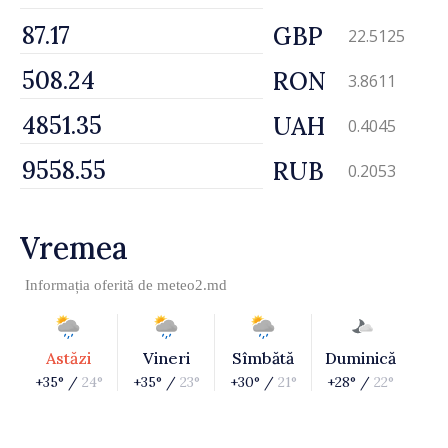
GBP
22.5125
RON
3.8611
UAH
0.4045
RUB
0.2053
Vremea
Informația oferită de
meteo2.md
Astăzi
Vineri
Sîmbătă
Duminică
+35° /
24°
+35° /
23°
+30° /
21°
+28° /
22°