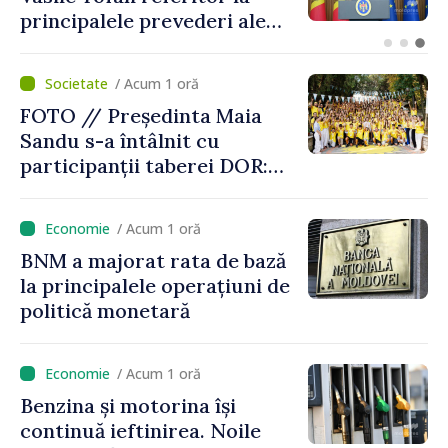
să transfere rachete Patriot
Ucrainei
/ Acum 1 oră
FOTO // Președinta Maia
Sandu s-a întâlnit cu
participanții taberei DOR:
„Legătura lor cu țara
noastră rămâne puternică”
/ Acum 1 oră
BNM a majorat rata de bază
la principalele operațiuni de
politică monetară
/ Acum 1 oră
Benzina și motorina își
continuă ieftinirea. Noile