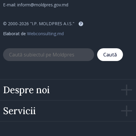
E-mail:
inform@moldpres.gov.md
© 2000-2026 "I.P. MOLDPRES A.I.S."
?
Elaborat de
Webconsulting.md
Caută
Despre noi
Servicii