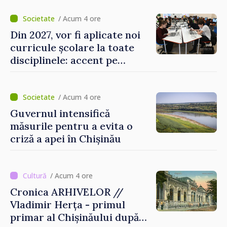
/ Acum 4 ore
Din 2027, vor fi aplicate noi
curricule școlare la toate
disciplinele: accent pe
dezvoltarea gândirii critice
și folosirea cunoștințelor în
situații reale
/ Acum 4 ore
Guvernul intensifică
măsurile pentru a evita o
criză a apei în Chișinău
/ Acum 4 ore
Cronica ARHIVELOR //
Vladimir Herța - primul
primar al Chișinăului după