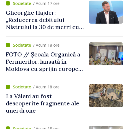
/ Acum 17 ore
Gheorghe Hajder:
„Reducerea debitului
Nistrului la 30 de metri cubi
pe secundă ar însemna o
„catastrofă naturală”
/ Acum 18 ore
FOTO // Școala Organică a
Fermierilor, lansată în
Moldova cu sprijin european
pentru dezvoltarea
agriculturii durabile
/ Acum 18 ore
La Văleni au fost
descoperite fragmente ale
unei drone
/ Acum 18 ore