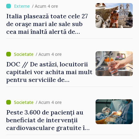
/ Acum 4 ore
Italia plasează toate cele 27
de oraşe mari ale sale sub
cea mai înaltă alertă de
caniculă
/ Acum 4 ore
DOC // De astăzi, locuitorii
capitalei vor achita mai mult
pentru serviciile de
alimentare cu apă și
canalizare
/ Acum 4 ore
Peste 3.600 de pacienți au
beneficiat de intervenții
cardiovasculare gratuite în
prima jumătate a anului