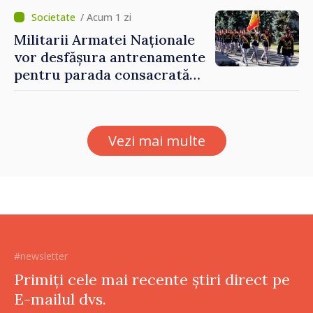
Eugeniu Osmochescu, la
Forumul Diasporei
/ Acum 1 zi
Militarii Armatei Naționale
vor desfășura antrenamente
pentru parada consacrată
Zilei Independenței
Vezi mai multe
#newsletter
Primiți cele mai recente știri direct pe
E-mailul dvs.