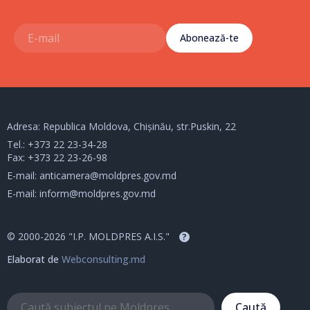
Abonează-te
Adresa: Republica Moldova, Chișinău, str.Puskin, 22
Tel.:
+373 22 23-34-28
Fax: +373 22 23-26-98
E-mail:
anticamera@moldpres.gov.md
E-mail:
inform@moldpres.gov.md
© 2000-2026 "I.P. MOLDPRES A.I.S."
?
Elaborat de
Webconsulting.md
Caută