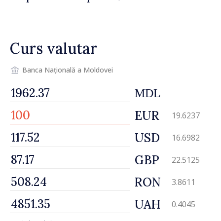
Bulgaria: „Radarele noastre
nu au detectat niciun
vehicul aerian”
Curs valutar
Banca Națională a Moldovei
MDL
EUR
19.6237
USD
16.6982
GBP
22.5125
RON
3.8611
UAH
0.4045