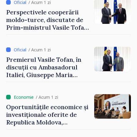
Reuniune la Moghiliov-
/ Acum 1 zi
Podolsk
Perspectivele cooperării
moldo-turce, discutate de
Prim-ministrul Vasile Tofan
și Ambasadorul Turciei,
Uygar Mustafa Sertel
/ Acum 1 zi
Premierul Vasile Tofan, în
discuții cu Ambasadorul
Italiei, Giuseppe Maria
Perricone
/ Acum 1 zi
Oportunitățile economice și
investiționale oferite de
Republica Moldova,
prezentate de vicepremierul