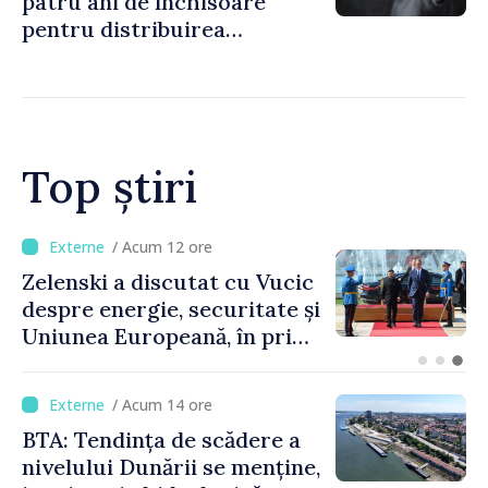
patru ani de închisoare
pentru distribuirea
drogurilor în raionul Edineț
Top știri
/ Acum 8 ore
Bulgaria: Ambasadoarea
Ucrainei, convocată la
Ministerul de Externe în
legătură cu drona prăbușită
/ Acum 14 ore
BTA: Tendința de scădere a
nivelului Dunării se menține,