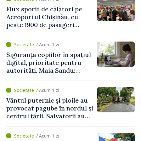
Flux sporit de călători pe
Aeroportul Chișinău, cu
peste 1900 de pasageri
deserviți pe oră în perioada
de vârf a concediilor
/ Acum 1 zi
Siguranța copiilor în spațiul
digital, prioritate pentru
autorități. Maia Sandu:
„Trebuie să creăm
mecanisme care să-i
/ Acum 1 zi
protejeze”
Vântul puternic și ploile au
provocat pagube în nordul și
centrul țării. Salvatorii au
intervenit în zece cazuri
/ Acum 1 zi