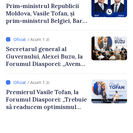
Prim-ministrul Republicii
Moldova, Vasile Tofan, și
prim-ministrul Belgiei, Bart
De Wever, au discutat
despre parcursul european
/ Acum 1 zi
al Republicii Moldova.
Secretarul general al
Guvernului, Alexei Buzu, la
Forumul Diasporei: „Avem
nevoie de fiecare dintre
dumneavoastră pentru a
/ Acum 1 zi
construi comunități mai
Premierul Vasile Tofan, la
puternice”
Forumul Diasporei: „Trebuie
să readucem optimismul
oamenilor și încrederea că
Republica Moldova merge în
direcția corectă”