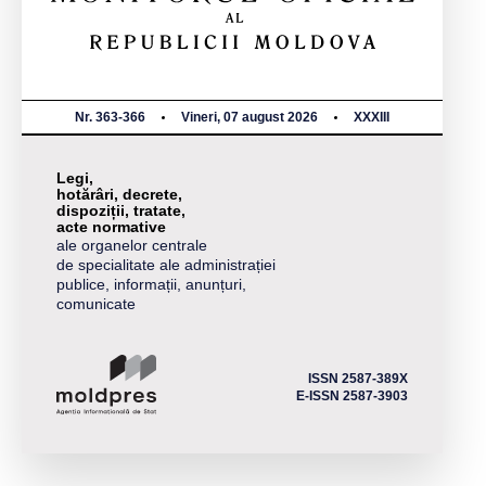
Nr. 363-366
Vineri, 07 august 2026
XXXIII
Legi,
hotărâri, decrete,
dispoziții, tratate,
acte normative
ale organelor centrale
de specialitate ale administrației
publice, informații, anunțuri,
comunicate
ISSN 2587-389X
E-ISSN 2587-3903