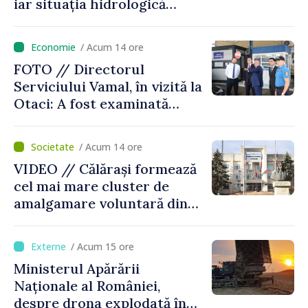
iar situația hidrologică
rămâne dificilă
/ Acum 14 ore
FOTO // Directorul
Serviciului Vamal, în vizită la
Otaci: A fost examinată
posibilitatea dotării Zonei de
control vamal cu un scanner
/ Acum 14 ore
performant
VIDEO // Călărași formează
cel mai mare cluster de
amalgamare voluntară din
Republica Moldova. Consiliul
orășenesc a aprobat decizia
/ Acum 15 ore
finală
Ministerul Apărării
Naționale al României,
despre drona explodată în