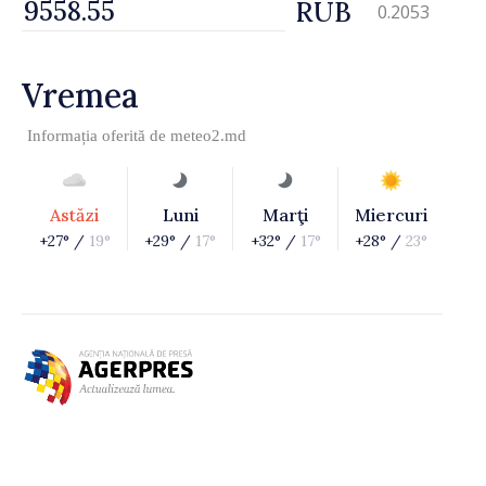
RUB
0.2053
Vremea
Informația oferită de
meteo2.md
Astăzi
Luni
Marţi
Miercuri
+27° /
19°
+29° /
17°
+32° /
17°
+28° /
23°