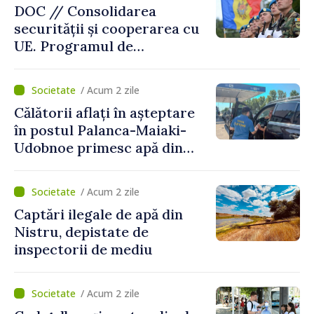
DOC // Consolidarea
securității și cooperarea cu
UE. Programul de
implementare a Strategiei
Naționale de Apărare pentru
/ Acum 2 zile
perioada 2024–2034,
Călătorii aflați în așteptare
publicat în Monitorul Oficial
în postul Palanca-Maiaki-
Udobnoe primesc apă din
partea funcționarilor vamali
și a polițiștilor de frontieră
/ Acum 2 zile
Captări ilegale de apă din
Nistru, depistate de
inspectorii de mediu
/ Acum 2 zile