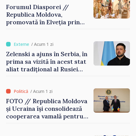
Forumul Diasporei //
Republica Moldova,
promovată în Elveția prin
turism, investiții și
exporturi
/ Acum 1 zi
Zelenski a ajuns în Serbia, în
prima sa vizită în acest stat
aliat tradițional al Rusiei
după 2022
/ Acum 1 zi
FOTO // Republica Moldova
și Ucraina își consolidează
cooperarea vamală pentru
securizarea frontierei și
integrarea europeană.