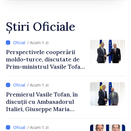
Știri Oficiale
/ Acum 1 zi
Perspectivele cooperării
moldo-turce, discutate de
Prim-ministrul Vasile Tofan
și Ambasadorul Turciei,
Uygar Mustafa Sertel
/ Acum 1 zi
Premierul Vasile Tofan, în
discuții cu Ambasadorul
Italiei, Giuseppe Maria
Perricone
/ Acum 1 zi