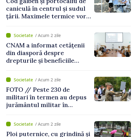
Cod galben și portocaliu de
caniculă în centrul și sudul
țării. Maximele termice vor
ajunge până la 37°C
/ Acum 2 zile
CNAM a informat cetățenii
din diasporă despre
drepturile și beneficiile
asigurării medicale
/ Acum 2 zile
FOTO // Peste 230 de
militari în termen au depus
jurământul militar în
garnizoana Chișinău
/ Acum 2 zile
Ploi puternice, cu grindină și