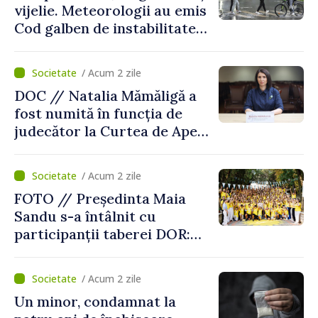
vijelie. Meteorologii au emis
Cod galben de instabilitate
atmosferică
/ Acum 2 zile
DOC // Natalia Mămăligă a
fost numită în funcția de
judecător la Curtea de Apel
Centru
/ Acum 2 zile
FOTO // Președinta Maia
Sandu s-a întâlnit cu
participanții taberei DOR:
„Legătura lor cu țara
noastră rămâne puternică”
/ Acum 2 zile
Un minor, condamnat la