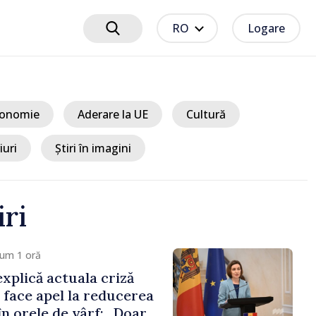
RO
Logare
onomie
Aderare la UE
Cultură
iuri
Știri în imagini
iri
cum 1 oră
xplică actuala criză
i face apel la reducerea
n orele de vârf: „Doar