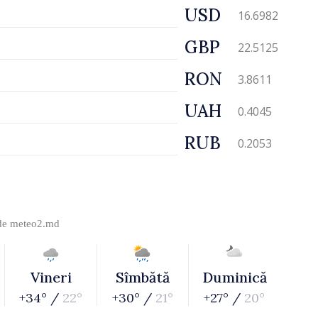
USD
16.6982
GBP
22.5125
RON
3.8611
UAH
0.4045
RUB
0.2053
 de
meteo2.md
Vineri
Sîmbătă
Duminică
+34° /
22°
+30° /
21°
+27° /
20°