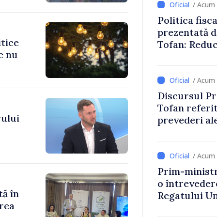
/ Acum 
Politica fisc
prezentată d
itice
Tofan: Reduc
e nu
stimularea in
mai echitabi
/ Acum 
Discursul Pr
Tofan referit
ului
prevederi ale
anul 2027
/ Acum 
Prim-ministr
o întrevede
tă în
Regatului Uni
rea
Irlandei de 