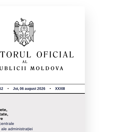
62
Joi, 06 august 2026
XXXIII
ete,
tate,
ve
centrale
 ale administrației