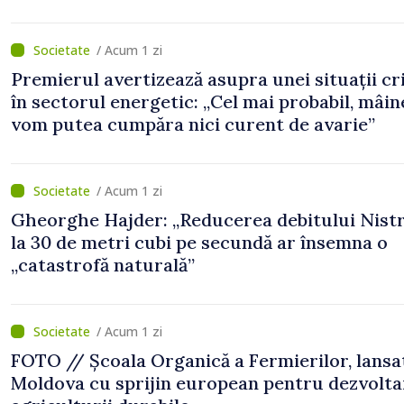
/ Acum 1 zi
Premierul avertizează asupra unei situații cr
în sectorul energetic: „Cel mai probabil, mâin
vom putea cumpăra nici curent de avarie”
/ Acum 1 zi
Gheorghe Hajder: „Reducerea debitului Nistr
la 30 de metri cubi pe secundă ar însemna o
„catastrofă naturală”
/ Acum 1 zi
FOTO // Școala Organică a Fermierilor, lansa
Moldova cu sprijin european pentru dezvolta