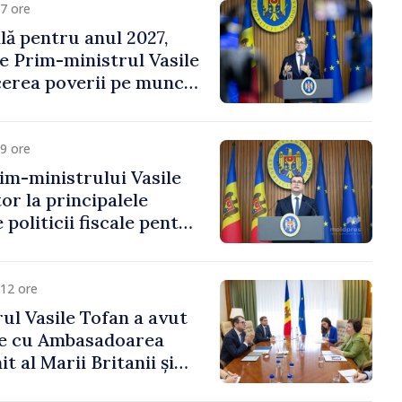
7 ore
ală pentru anul 2027,
e Prim-ministrul Vasile
erea poverii pe muncă,
vestițiilor și o taxare
lă
9 ore
im-ministrului Vasile
or la principalele
 politicii fiscale pentru
12 ore
ul Vasile Tofan a avut
re cu Ambasadoarea
t al Marii Britanii și
Nord, Fern Horine