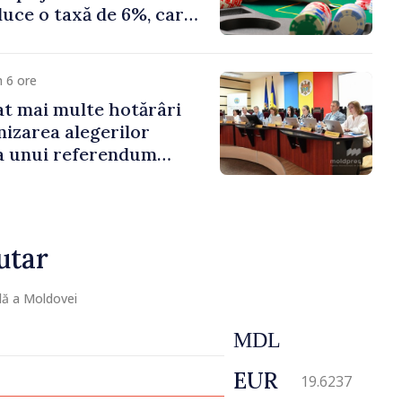
duce o taxă de 6%, care
te 500 de milioane de
 6 ore
t mai multe hotărâri
nizarea alegerilor
i a unui referendum
l Delacău, raionul
utar
lă a Moldovei
MDL
EUR
19.6237