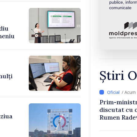
publice, inform
comunicate
diu
meniu
Știri O
mulți
/ Acum 
Prim-ministr
discutat cu 
 ziua
Rumen Rade