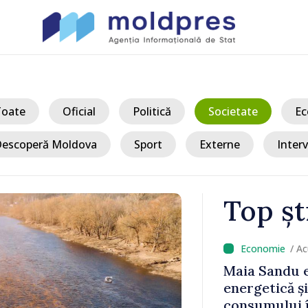
Toate
Oficial
Politică
Societate
Ec
escoperă Moldova
Sport
Externe
Interv
Top șt
/ A
sează în
Maia Sandu e
uropeană.
energetică ș
chează
consumului î