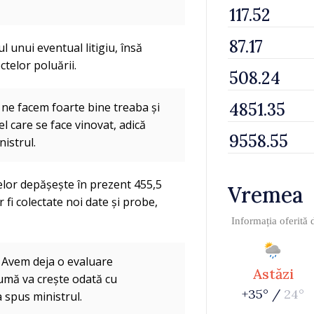
l unui eventual litigiu, însă
telor poluării.
 ne facem foarte bine treaba și
l care se face vinovat, adică
nistrul.
elor depășește în prezent 455,5
Vremea
fi colectate noi date și probe,
Informația oferită
. Avem deja o evaluare
Astăzi
sumă va crește odată cu
+35° /
24°
a spus ministrul.