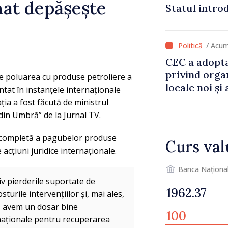
mat depășește
Statul intro
va aduce pes
lei la buget
/ Acum
CEC a adopta
privind orga
e poluarea cu produse petroliere a
locale noi ș
ntat în instanțele internaționale
local în satu
ia a fost făcută de ministrul
Anenii Noi
din Umbră” de la Jurnal TV.
rea completă a pagubelor produse
Curs val
 acțiuni juridice internaționale.
Banca Naționa
iv pierderile suportate de
sturile intervențiilor și, mai ales,
să avem un dosar bine
naționale pentru recuperarea