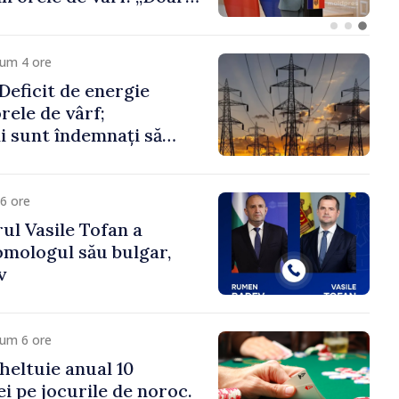
 menține prețurile la
 mic”
cum 4 ore
eficit de energie
orele de vârf;
 sunt îndemnați să
că
6 ore
ul Vasile Tofan a
omologul său bulgar,
v
cum 6 ore
heltuie anual 10
ei pe jocurile de noroc.