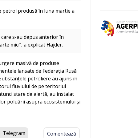
e petrol produsă în luna martie a
care s-au depus anterior în
rte mici”, a explicat Hajder.
scurgere masivă de produse
entele lansate de Federația Rusă
 Substanțele petroliere au ajuns în
orul fluviului de pe teritoriul
atunci stare de alertă, au instalat
lor poluării asupra ecosistemului și
Telegram
Comentează