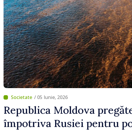
niciun stat”
/ 05 Iunie, 2026
Republica Moldova pregăte
împotriva Rusiei pentru p