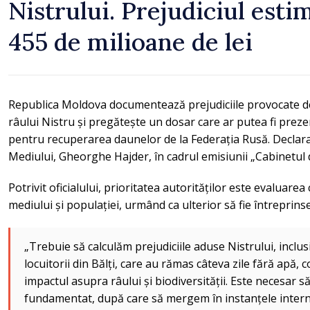
Nistrului. Prejudiciul esti
455 de milioane de lei
Republica Moldova documentează prejudiciile provocate d
râului Nistru și pregătește un dosar care ar putea fi preze
pentru recuperarea daunelor de la Federația Rusă. Declaraț
Mediului, Gheorghe Hajder, în cadrul emisiunii „Cabinetul 
Potrivit oficialului, prioritatea autorităților este evalua
mediului și populației, urmând ca ulterior să fie întreprinse
„Trebuie să calculăm prejudiciile aduse Nistrului, inclus
locuitorii din Bălți, care au rămas câteva zile fără apă, co
impactul asupra râului și biodiversității. Este necesar 
fundamentat, după care să mergem în instanțele inter