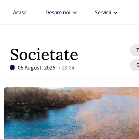
Acasă
Despre noi
Servicii
Societate
D
06 August, 2026
/ 23:04
/ Acum 44 minute
Republica Moldova avan
procesul de integrare e
Maia Sandu: „Nu ne blo