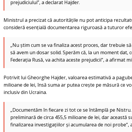
prejudiciului”, a declarat Hajder.
Ministrul a precizat că autoritățile nu pot anticipa rezultatu
consideră esențială documentarea riguroasă a tuturor efec
„Nu știm cum se va finaliza acest proces, dar trebuie să
să avem un dosar solid. Sperăm că, la un moment dat, ce
Federația Rusă, va achita aceste prejudicii”, a afirmat mi
Potrivit lui Gheorghe Hajder, valoarea estimativă a pagub
milioane de lei, însă suma ar putea crește pe măsură ce vor 
inclusiv din Ucraina.
„Documentăm în fiecare zi tot ce se întâmplă pe Nistru
preliminară de circa 455,5 milioane de lei, dar această 
finalizarea investigațiilor și acumularea de noi probe”, 