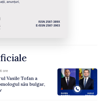
ații, anunțuri,
ISSN 2587-389X
E-ISSN 2587-3903
ficiale
6 ore
ul Vasile Tofan a
omologul său bulgar,
v