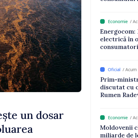
astfel putem
un nivel mai
/ A
Energocom: D
electrică în 
consumatorii
economiseas
/ Acum 
Prim-ministr
discutat cu 
Rumen Rade
ște un dosar
/ A
oluarea
Moldovenii c
miliarde de l