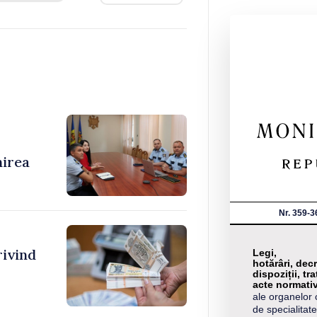
nirea
Nr. 359-3
rivind
Legi,
hotărâri, decr
dispoziții, tra
acte normati
ale organelor 
de specialitate