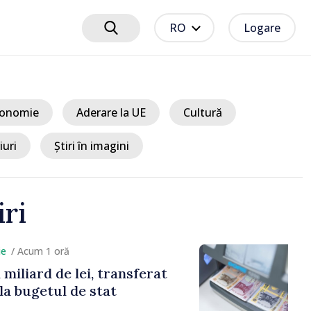
RO
Logare
onomie
Aderare la UE
Cultură
iuri
Știri în imagini
iri
cum 1 oră
ard de lei, transferat
getul de stat