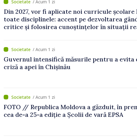
/ Acum 1 zi
Din 2027, vor fi aplicate noi curricule școlare 
toate disciplinele: accent pe dezvoltarea gând
critice și folosirea cunoștințelor în situații re
/ Acum 1 zi
Guvernul intensifică măsurile pentru a evita 
criză a apei în Chișinău
/ Acum 1 zi
FOTO // Republica Moldova a găzduit, în prem
cea de-a 25-a ediție a Școlii de vară EPSA