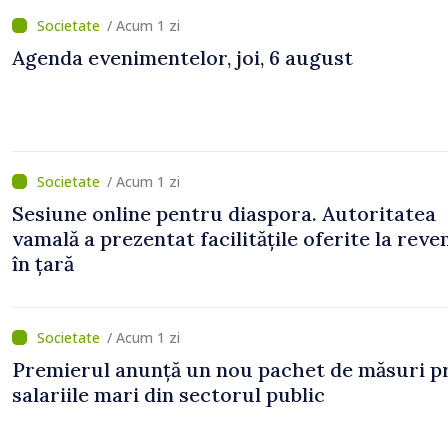
/ Acum 1 zi
Agenda evenimentelor, joi, 6 august
/ Acum 1 zi
Sesiune online pentru diaspora. Autoritatea
vamală a prezentat facilitățile oferite la reve
în țară
/ Acum 1 zi
Premierul anunță un nou pachet de măsuri p
salariile mari din sectorul public