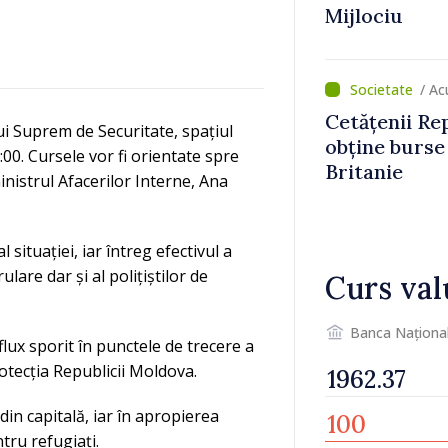
Mijlociu
/ Ac
Cetățenii Re
i Suprem de Securitate, spațiul
obține burse
:00. Cursele vor fi orientate spre
Britanie
inistrul Afacerilor Interne, Ana
 situației, iar întreg efectivul a
lare dar și al polițiștilor de
Curs val
Banca Naționa
lux sporit în punctele de trecere a
protecția Republicii Moldova.
din capitală, iar în apropierea
tru refugiați.