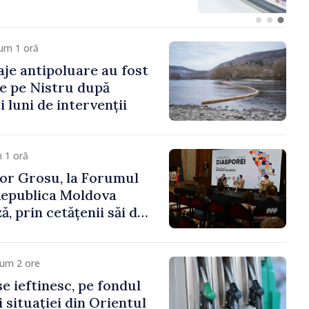
um 1 oră
aje antipoluare au fost
e pe Nistru după
 luni de intervenții
 1 oră
or Grosu, la Forumul
Republica Moldova
, prin cetățenii săi de
este hotare, că merită
te a marii familii
cum 2 ore
e ieftinesc, pe fondul
 situației din Orientul