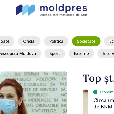
Toate
Oficial
Politică
Societate
Ec
escoperă Moldova
Sport
Externe
Interv
Top șt
/ A
efonice și
Circa un mili
șinău a
de BNM la bu
000 de lei