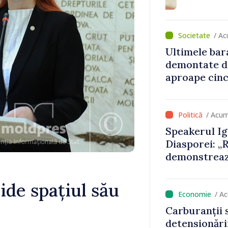
/ Ac
Ultimele bar
demontate d
aproape cinci
/ Acum
Speakerul Ig
Diasporei: „
demonstrează
acasă și de p
să devină par
de spațiul său
europene”
/ A
Carburanții s
detensionării