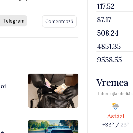
Telegram
Comentează
Vremea
doi
Informația oferită
Astăzi
+33° /
23°
de