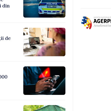
i din
ii de
000