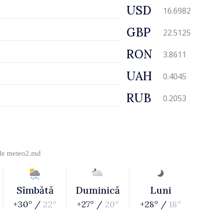
USD
16.6982
GBP
22.5125
RON
3.8611
UAH
0.4045
RUB
0.2053
 de
meteo2.md
Sîmbătă
Duminică
Luni
+30° /
22°
+27° /
20°
+28° /
18°