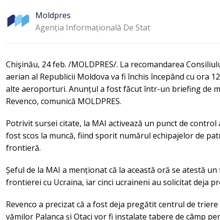
Moldpres
Agenția Informațională De Stat
Chişinău, 24 feb. /MOLDPRES/. La recomandarea Consiliulu
aerian al Republicii Moldova va fi închis începând cu ora 12
alte aeroporturi. Anunțul a fost făcut într-un briefing de m
Revenco, comunică MOLDPRES.
Potrivit sursei citate, la MAI activează un punct de control al
fost scos la muncă, fiind sporit numărul echipajelor de patru
frontieră.
Șeful de la MAI a menționat că la această oră se atestă un f
frontierei cu Ucraina, iar cinci ucraineni au solicitat deja 
Revenco a precizat că a fost deja pregătit centrul de triere 
vămilor Palanca și Otaci vor fi instalate tabere de câmp pen