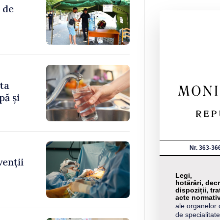
 de
ita
pă și
Nr. 363-36
venții
Legi,
hotărâri, decr
dispoziții, tra
acte normati
ale organelor 
de specialitate