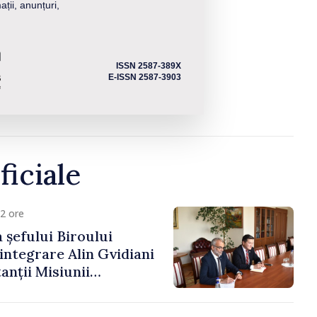
ații, anunțuri,
ISSN 2587-389X
E-ISSN 2587-3903
ficiale
2 ore
 șefului Biroului
eintegrare Alin Gvidiani
anții Misiunii
Internațional al Crucii
dova