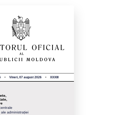
6
Vineri, 07 august 2026
XXXIII
ete,
tate,
ve
centrale
 ale administrației