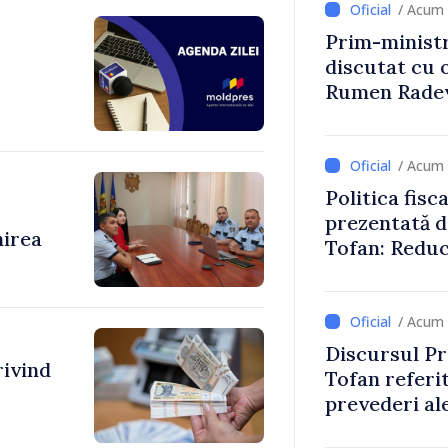
/ Acum 
Prim-ministr
discutat cu 
Rumen Rade
/ Acum 
Politica fisc
prezentată d
nirea
Tofan: Reduc
stimularea in
mai echitabi
/ Acum 
Discursul Pr
rivind
Tofan referit
prevederi ale
anul 2027