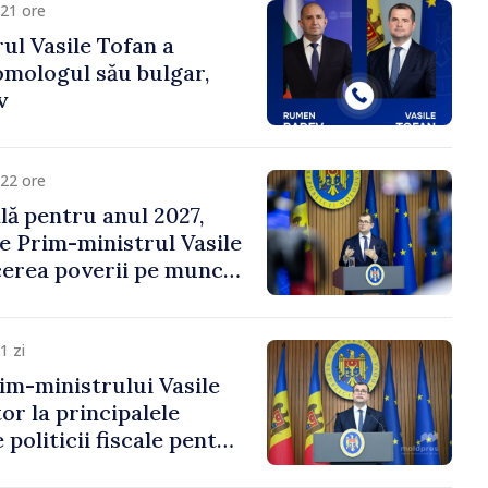
21 ore
ul Vasile Tofan a
omologul său bulgar,
v
22 ore
ală pentru anul 2027,
e Prim-ministrul Vasile
erea poverii pe muncă,
vestițiilor și o taxare
lă
1 zi
im-ministrului Vasile
or la principalele
 politicii fiscale pentru