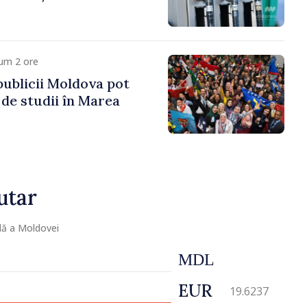
um 2 ore
publicii Moldova pot
 de studii în Marea
utar
lă a Moldovei
MDL
EUR
19.6237