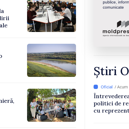
publice, inform
comunicate
la
irii
ale
o
Știri O
/ Acum 
Întrevederea
ieră,
politici de r
cu reprezent
Comitetului 
Roșii în Mol