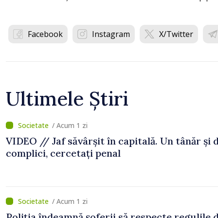
Facebook
Instagram
X/Twitter
Ultimele Știri
/ Acum 1 zi
VIDEO // Jaf săvârșit în capitală. Un tânăr și 
complici, cercetați penal
/ Acum 1 zi
Poliția îndeamnă șoferii să respecte regulile 