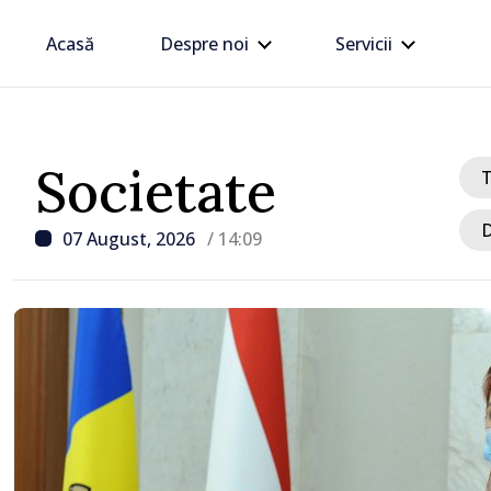
Acasă
Despre noi
Servicii
Societate
D
07 August, 2026
/ 14:09
/ Acum 1 oră
Noi cazuri de fraude tel
online. O femeie din Chi
transmis escrocilor 990 