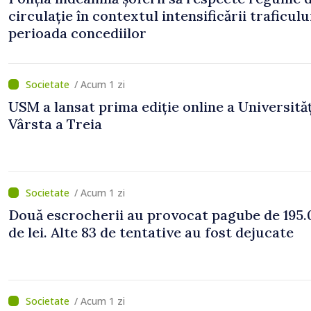
circulație în contextul intensificării traficulu
perioada concediilor
/ Acum 1 zi
USM a lansat prima ediție online a Universităț
Vârsta a Treia
/ Acum 1 zi
Două escrocherii au provocat pagube de 195.
de lei. Alte 83 de tentative au fost dejucate
/ Acum 1 zi