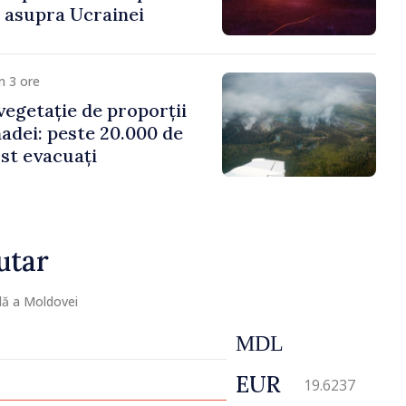
i asupra Ucrainei
m 3 ore
vegetație de proporții
nadei: peste 20.000 de
st evacuați
utar
lă a Moldovei
MDL
EUR
19.6237