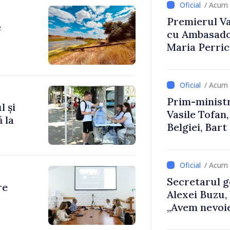
/ Acum 
Premierul Vas
e
cu Ambasador
Maria Perri
/ Acum 
Prim-ministr
l și
Vasile Tofan,
 la
Belgiei, Bar
despre parcu
Republicii M
/ Acum 
Secretarul g
re
Alexei Buzu,
„Avem nevoie
dumneavoast