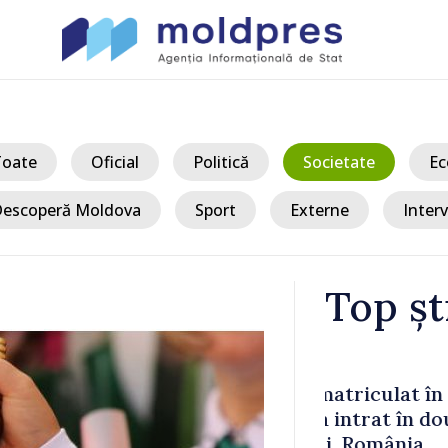
Toate
Oficial
Politică
Societate
Ec
escoperă Moldova
Sport
Externe
Interv
Top șt
/ Ac
culat în
UPDATE // E
rat în două
Ștefan Vodă.
România
drone de lupt