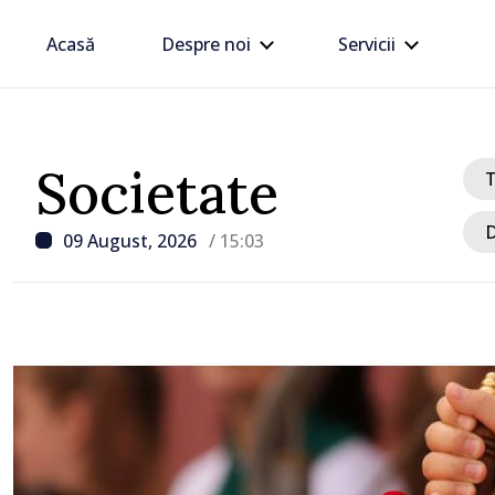
Acasă
Despre noi
Servicii
Societate
D
09 August, 2026
/ 15:03
/ Acum 1 oră
VIDEO // Un TIR înmatri
Republica Moldova a int
gospodării din Vaslui, 