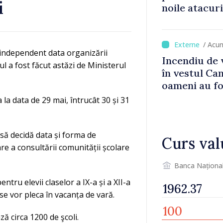
i
noile atacur
/ Acu
d independent data organizării
Incendiu de 
ul a fost făcut astăzi de Ministerul
în vestul Ca
oameni au fo
 la data de 29 mai, întrucât 30 și 31
 să decidă data și forma de
Curs val
are a consultării comunității școlare
Banca Naționa
ntru elevii claselor a IX-a și a XII-a
ase vor pleca în vacanța de vară.
ză circa 1200 de şcoli.