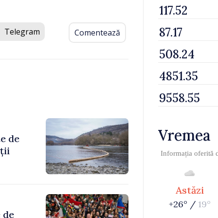
Telegram
Comentează
Vremea
te de
ții
Informația oferită
Astăzi
+26° /
19°
 de