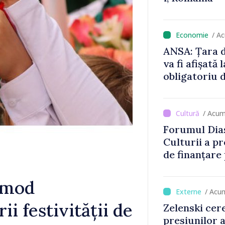
locului
/ A
ANSA: Țara d
va fi afișată 
obligatoriu d
Comercianții
de mii de lei 
/ Acum
Forumul Dias
Culturii a pr
de finanțare
culturale și 
n mod
/ Acu
i festivității de
Zelenski cer
presiunilor 