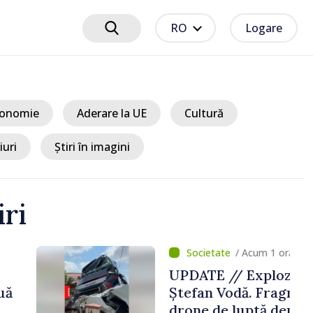
RO
Logare
onomie
Aderare la UE
Cultură
iuri
Știri în imagini
iri
um 1 oră
xplozie la Crocmaz,
 Fragmente ale unei
ă depistate la fața