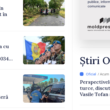
publice, inform
comunicate
în
t în
a cu
Știri O
034,
/ Acum 
Perspectivel
-
turce, discu
Vasile Tofan
ieră
Uygar Musta