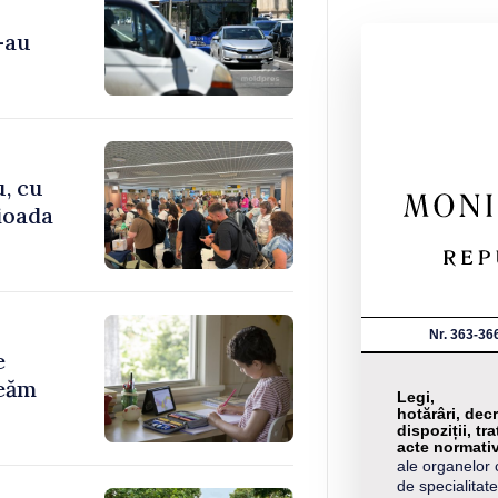
-au
u, cu
rioada
Nr. 363-36
e
reăm
Legi,
hotărâri, decr
dispoziții, tra
acte normati
ale organelor 
de specialitate