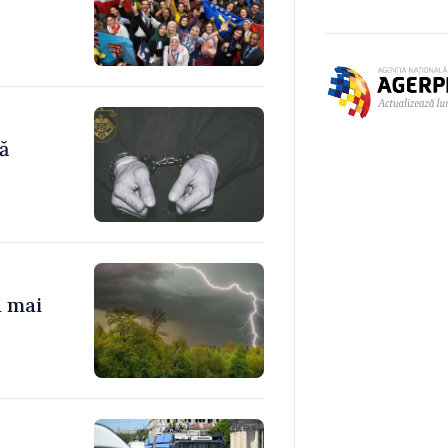
ă
a mai