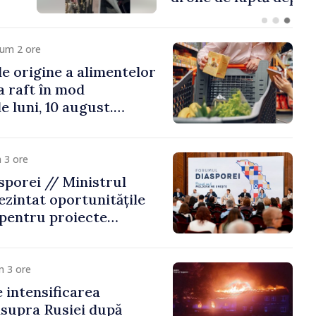
cum 2 ore
e origine a alimentelor
la raft în mod
e luni, 10 august.
 riscă amenzi de zeci
de lei
 3 ore
porei // Ministrul
ezintat oportunitățile
 pentru proiecte
mobilitatea artiștilor
m 3 ore
e intensificarea
asupra Rusiei după