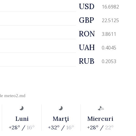
USD
16.6982
GBP
22.5125
RON
3.8611
UAH
0.4045
RUB
0.2053
 de
meteo2.md
Luni
Marţi
Miercuri
+28° /
16°
+32° /
16°
+28° /
22°