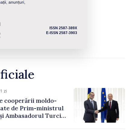
ații, anunțuri,
ISSN 2587-389X
E-ISSN 2587-3903
ficiale
1 zi
e cooperării moldo-
tate de Prim-ministrul
 și Ambasadorul Turciei,
fa Sertel