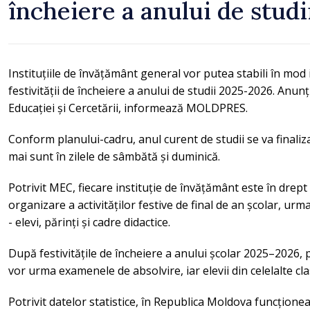
încheiere a anului de studi
Instituțiile de învățământ general vor putea stabili în mo
festivității de încheiere a anului de studii 2025-2026. Anunț
Educației și Cercetării, informează MOLDPRES.
Conform planului-cadru, anul curent de studii se va finaliza
mai sunt în zilele de sâmbătă și duminică.
Potrivit MEC, fiecare instituție de învățământ este în drept
organizare a activităților festive de final de an școlar, urm
- elevi, părinți și cadre didactice.
După festivitățile de încheiere a anului școlar 2025–2026, pe
vor urma examenele de absolvire, iar elevii din celelalte cl
Potrivit datelor statistice, în Republica Moldova funcționea