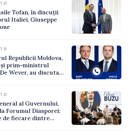
1 zi
ile Tofan, în discuții
ul Italiei, Giuseppe
cone
1 zi
ul Republicii Moldova,
 și prim-ministrul
t De Wever, au discutat
rsul european al
oldova.
1 zi
eneral al Guvernului,
 la Forumul Diasporei:
 de fiecare dintre
ră pentru a construi