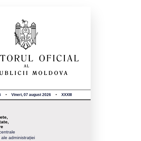
6
Vineri, 07 august 2026
XXXIII
ete,
tate,
ve
centrale
 ale administrației