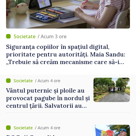
/ Acum 3 ore
Siguranța copiilor în spațiul digital,
prioritate pentru autorități. Maia Sandu:
„Trebuie să creăm mecanisme care să-i
protejeze”
/ Acum 4 ore
Vântul puternic și ploile au
provocat pagube în nordul și
centrul țării. Salvatorii au
intervenit în zece cazuri
/ Acum 4 ore