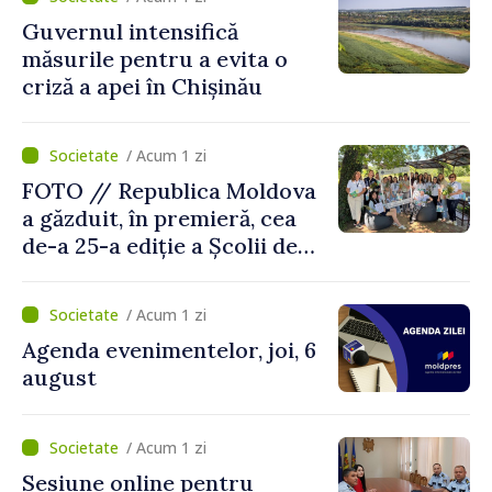
situații reale
Guvernul intensifică
măsurile pentru a evita o
criză a apei în Chișinău
/ Acum 1 zi
FOTO // Republica Moldova
a găzduit, în premieră, cea
de-a 25-a ediție a Școlii de
vară EPSA
/ Acum 1 zi
Agenda evenimentelor, joi, 6
august
/ Acum 1 zi
Sesiune online pentru