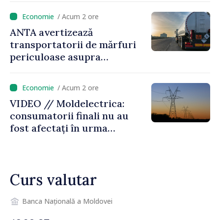
/ Acum 2 ore
ANTA avertizează
transportatorii de mărfuri
periculoase asupra
riscurilor sporite pe timp de
caniculă
/ Acum 2 ore
VIDEO // Moldelectrica:
consumatorii finali nu au
fost afectați în urma
avarierii Liniei Bălți–
Dnestrovsk. Lucrările de
reparație vor fi efectuate în
Curs valutar
regim prioritar
Banca Națională a Moldovei