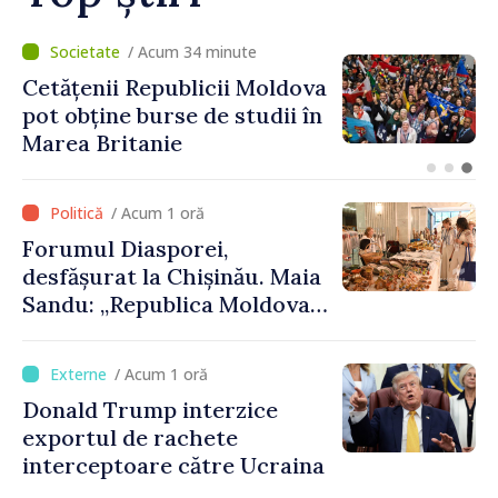
/ Acum 8 minute
Speakerul Igor Grosu, la
Forumul Diasporei: „R.
Moldova face eforturi,
lucrează și demonstrează,
prin cetățenii săi de acasă și
/ Acum 1 oră
de peste hotare, că merită să
Forumul Diasporei,
devină parte a marii familii
desfășurat la Chișinău. Maia
europene”
Sandu: „Republica Moldova
avansează cu viteză spre UE,
iar diaspora poate juca un
/ Acum 1 oră
rol important în promovarea
Donald Trump interzice
și susținerea acestui
exportul de rachete
parcurs”
interceptoare către Ucraina