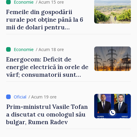
un nivel mai mic”
/ Acum 15 ore
Femeile din gospodării
rurale pot obține până la 6
mii de dolari pentru
investiții în afaceri verzi şi
durabile
/ Acum 18 ore
Energocom: Deficit de
energie electrică în orele de
vârf; consumatorii sunt
îndemnați să economisească
/ Acum 19 ore
Prim-ministrul Vasile Tofan
a discutat cu omologul său
bulgar, Rumen Radev