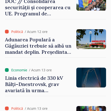
DOC // Consolidarea
securității și cooperarea cu
UE. Programul de
implementare a Strategiei
Naționale de Apărare pentru
perioada 2024–2034,
/ Acum 12 ore
publicat în Monitorul Oficial
Adunarea Populară a
Găgăuziei trebuie să aibă un
mandat deplin. Președinta
Maia Sandu: „Alegerile să fie
libere și corecte””
/ Acum 13 ore
Linia electrică de 330 kV
Bălți–Dnestrovsk, grav
avariată în urma
calamităților naturale
/ Acum 13 ore