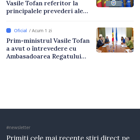
Vasile Tofan referitor la
principalele prevederi ale
politicii fiscale pentru anul
2027
/ Acum 1 zi
Prim-ministrul Vasile Tofan
a avut o întrevedere cu
Ambasadoarea Regatului
Unit al Marii Britanii și
Irlandei de Nord, Fern
Horine
#newsletter
Primiți cele mai recente știri direct pe