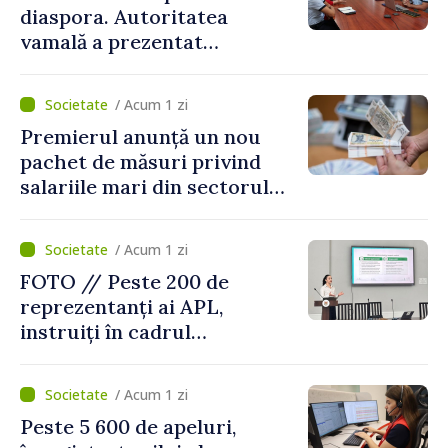
diaspora. Autoritatea
vamală a prezentat
facilitățile oferite la
revenirea în țară
/ Acum 1 zi
Premierul anunță un nou
pachet de măsuri privind
salariile mari din sectorul
public
/ Acum 1 zi
FOTO // Peste 200 de
reprezentanți ai APL,
instruiți în cadrul
Platformelor Locale de
Mediu privind aplicarea a
/ Acum 1 zi
două regulamente din
Peste 5 600 de apeluri,
domeniu