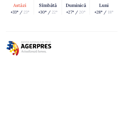
Astăzi
Sîmbătă
Duminică
Luni
+33° /
23°
+30° /
22°
+27° /
20°
+28° /
18°