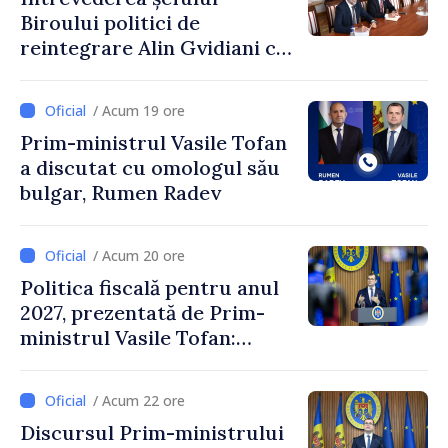
Biroului politici de
reintegrare Alin Gvidiani cu
reprezentanții Misiunii
Comitetului Internațional al
/ Acum 19 ore
Crucii Roșii în Moldova
Prim-ministrul Vasile Tofan
a discutat cu omologul său
bulgar, Rumen Radev
/ Acum 20 ore
Politica fiscală pentru anul
2027, prezentată de Prim-
ministrul Vasile Tofan:
Reducerea poverii pe muncă,
stimularea investițiilor și o
/ Acum 22 ore
taxare mai echitabilă
Discursul Prim-ministrului