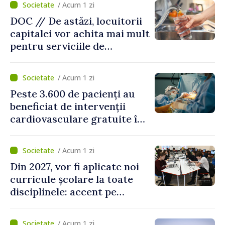
/ Acum 1 zi
DOC // De astăzi, locuitorii
capitalei vor achita mai mult
pentru serviciile de
alimentare cu apă și
canalizare
/ Acum 1 zi
Peste 3.600 de pacienți au
beneficiat de intervenții
cardiovasculare gratuite în
prima jumătate a anului
/ Acum 1 zi
Din 2027, vor fi aplicate noi
curricule școlare la toate
disciplinele: accent pe
dezvoltarea gândirii critice
și folosirea cunoștințelor în
/ Acum 1 zi