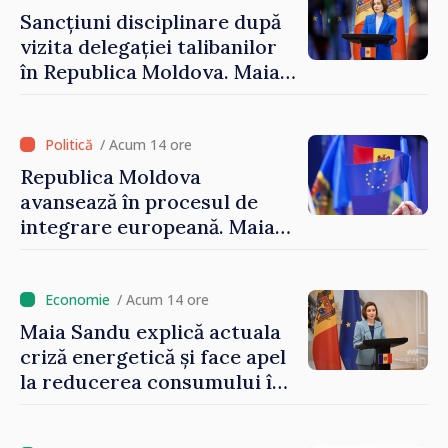
Sancțiuni disciplinare după
vizita delegației talibanilor
în Republica Moldova. Maia
Sandu: „Este rușinos că
oameni cu funcții înalte nu
cunosc politica statului”
/ Acum 14 ore
Republica Moldova
avansează în procesul de
integrare europeană. Maia
Sandu: „Nu ne blochează
niciun stat”
/ Acum 14 ore
Maia Sandu explică actuala
criză energetică și face apel
la reducerea consumului în
orele de vârf: „Doar astfel
putem menține prețurile la