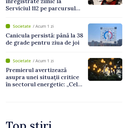
înregistrate zilnic la
Serviciul 112 pe parcursul
lunii iulie. Cei mai mulți
cetățeni au solicitat
/ Acum 1 zi
ambulanța
Canicula persistă: până la 38
de grade pentru ziua de joi
/ Acum 1 zi
Premierul avertizează
asupra unei situații critice
în sectorul energetic: „Cel
mai probabil, mâine nu vom
putea cumpăra nici curent
de avarie”
Top știri