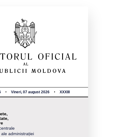
6
Vineri, 07 august 2026
XXXIII
ete,
tate,
ve
centrale
 ale administrației