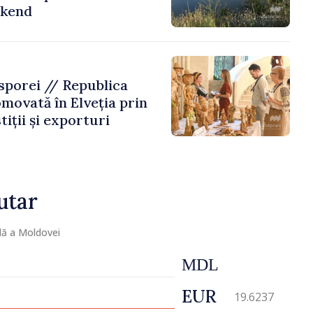
ekend
e
porei // Republica
movată în Elveția prin
tiții și exporturi
utar
lă a Moldovei
MDL
EUR
19.6237