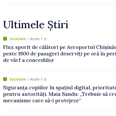
Ultimele Știri
/ Acum 1 zi
Flux sporit de călători pe Aeroportul Chișină
peste 1900 de pasageri deserviți pe oră în pe
de vârf a concediilor
/ Acum 1 zi
Siguranța copiilor în spațiul digital, prioritat
pentru autorități. Maia Sandu: „Trebuie să c
mecanisme care să-i protejeze”