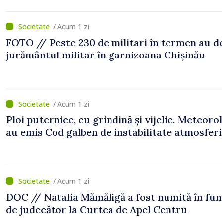
/ Acum 1 zi
FOTO // Peste 230 de militari în termen au 
jurământul militar în garnizoana Chișinău
/ Acum 1 zi
Ploi puternice, cu grindină și vijelie. Meteorol
au emis Cod galben de instabilitate atmosfer
/ Acum 1 zi
DOC // Natalia Mămăligă a fost numită în fun
de judecător la Curtea de Apel Centru