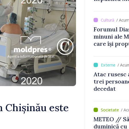
/ Acum
Forumul Dias
minuni ale M
care își prop
din diaspora
/ Acu
Atac rusesc 
trei persoane
decedat
n Chișinău este
/ Ac
METEO // Sâ
duminică cu 