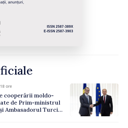
ații, anunțuri,
ISSN 2587-389X
E-ISSN 2587-3903
ficiale
18 ore
e cooperării moldo-
tate de Prim-ministrul
 și Ambasadorul Turciei,
fa Sertel