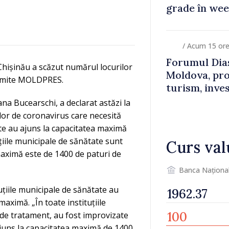
grade în we
/ Acum 15 or
Forumul Dias
Chișinău a scăzut numărul locurilor
Moldova, pro
nsmite MOLDPRES.
turism, inves
ana Bucearschi, a declarat astăzi la
ilor de coronavirus care necesită
tate au ajuns la capacitatea maximă
țiile municipale de sănătate sunt
Curs val
maximă este de 1400 de paturi de
Banca Naționa
tuțiile municipale de sănătate au
aximă. „În toate instituțiile
 de tratament, au fost improvizate
 ajuns la capacitatea maximă de 1400