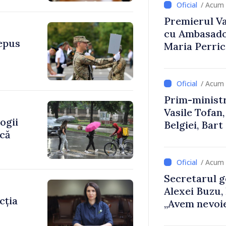
/ Acum 
Premierul Vas
cu Ambasador
depus
Maria Perri
/ Acum 
Prim-ministr
Vasile Tofan,
ogii
Belgiei, Bar
ică
despre parcu
Republicii M
/ Acum 
Secretarul g
Alexei Buzu,
cția
„Avem nevoie
dumneavoast