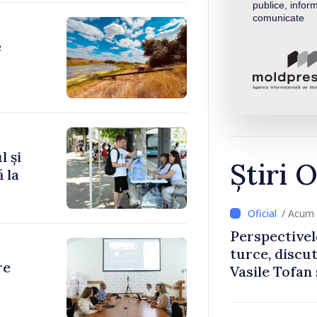
publice, inform
comunicate
e
l și
Știri O
 la
/ Acum 
Perspectivel
turce, discu
re
Vasile Tofan
Uygar Musta