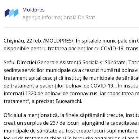
Moldpres
Agenția Informațională De Stat
Chişinău, 22 feb. /MOLDPRES/. În spitalele municipale din 
disponibile pentru tratarea pacienților cu COVID-19, tra
Șeful Direcției Generale Asistență Socială și Sănătate, Tati
ședința serviciilor municipale că a crescut numărul bolnav
tratament spitalicesc și că instituțiile municipale de sănă
de tratament a pacienților bolnavi de COVID-19. „În institu
internați 1320 de bolnavi de coronavirus, iar capacitatea 
tratament”, a precizat Bucearschi.
Oficialul a menționat că, la finele săptămânii trecute, insti
creat un surplus de 237 de locuri, ajungând la capacitatea m
municipale de sănătate au fost create locuri suplimentare
locuri de tratament chiar și în birourile angajaților, și am