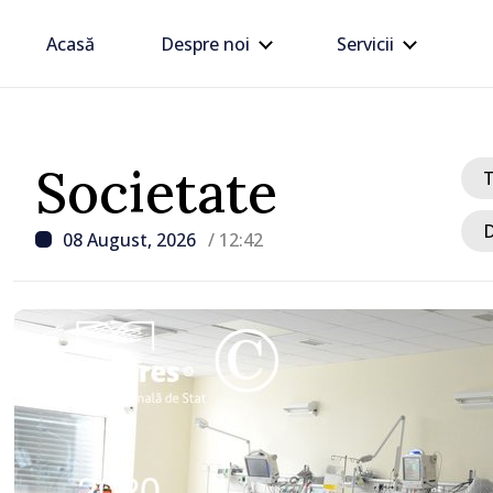
Acasă
Despre noi
Servicii
Societate
D
08 August, 2026
/ 12:42
/ Acum 1 oră
Trafic intens PTF Giurgi
Galați, pe sensul de ieși
Republica Moldova