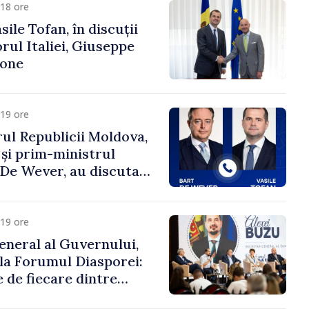
18 ore
ile Tofan, în discuții
ul Italiei, Giuseppe
cone
19 ore
ul Republicii Moldova,
 și prim-ministrul
t De Wever, au discutat
rsul european al
oldova.
19 ore
eneral al Guvernului,
 la Forumul Diasporei:
 de fiecare dintre
ră pentru a construi