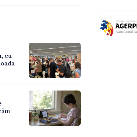
u, cu
rioada
e
reăm