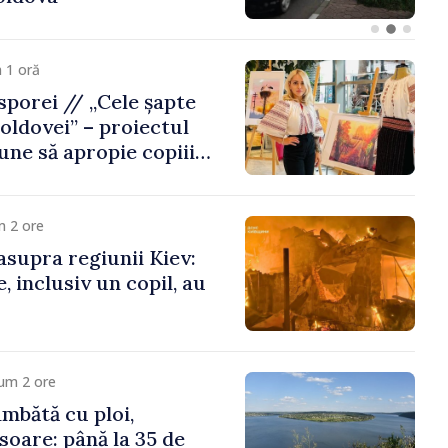
 1 oră
porei // „Cele șapte
oldovei” – proiectul
une să apropie copiii
 de țara de origine
m 2 ore
asupra regiunii Kiev:
, inclusiv un copil, au
um 2 ore
mbătă cu ploi,
soare: până la 35 de