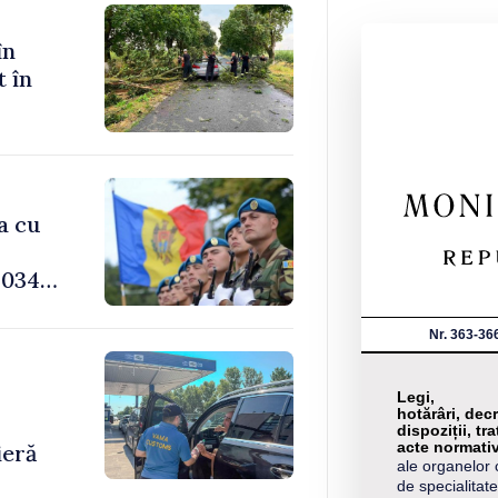
în
t în
a cu
034,
Nr. 363-36
-
Legi,
hotărâri, decr
dispoziții, tra
acte normati
ieră
ale organelor 
de specialitate