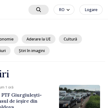
RO
Logare
onomie
Aderare la UE
Cultură
iuri
Știri în imagini
iri
 1 oră
alter, confirmat de
n calitate de viitor
n Republica Moldova