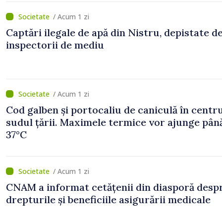
/ Acum 1 zi
Captări ilegale de apă din Nistru, depistate d
inspectorii de mediu
/ Acum 1 zi
Cod galben și portocaliu de caniculă în centru
sudul țării. Maximele termice vor ajunge până
37°C
/ Acum 1 zi
CNAM a informat cetățenii din diasporă desp
drepturile și beneficiile asigurării medicale