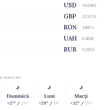
USD
16.6982
GBP
22.5125
RON
3.8611
UAH
0.4045
RUB
0.2053
 de
meteo2.md
Duminică
Luni
Marţi
+27° /
20°
+29° /
18°
+32° /
20°