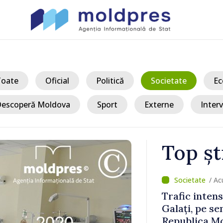
Toate
Oficial
Politică
Societate
Ec
escoperă Moldova
Sport
Externe
Interv
Top șt
/ Acum
ulești-
Joseph Burkh
re din
Senatul SUA î
ambasador î