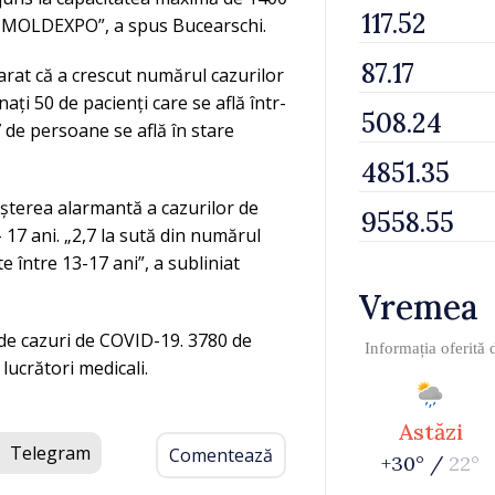
 la MOLDEXPO”, a spus Bucearschi.
larat că a crescut numărul cazurilor
ați 50 de pacienți care se află într-
7 de persoane se află în stare
eșterea alarmantă a cazurilor de
 17 ani. „2,7 la sută din numărul
te între 13-17 ani”, a subliniat
Vremea
2 de cazuri de COVID-19. 3780 de
Informația oferită
lucrători medicali.
Astăzi
Telegram
Comentează
+30° /
22°