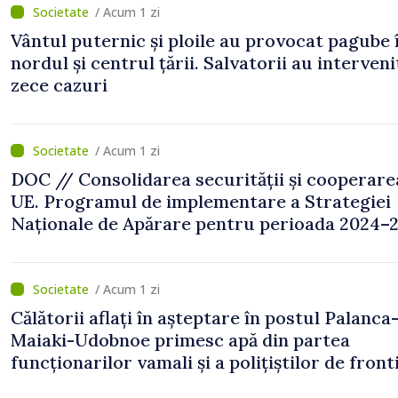
/ Acum 1 zi
Vântul puternic și ploile au provocat pagube 
nordul și centrul țării. Salvatorii au interveni
zece cazuri
/ Acum 1 zi
DOC // Consolidarea securității și cooperare
UE. Programul de implementare a Strategiei
Naționale de Apărare pentru perioada 2024–2
publicat în Monitorul Oficial
/ Acum 1 zi
Călătorii aflați în așteptare în postul Palanca
Maiaki-Udobnoe primesc apă din partea
funcționarilor vamali și a polițiștilor de front