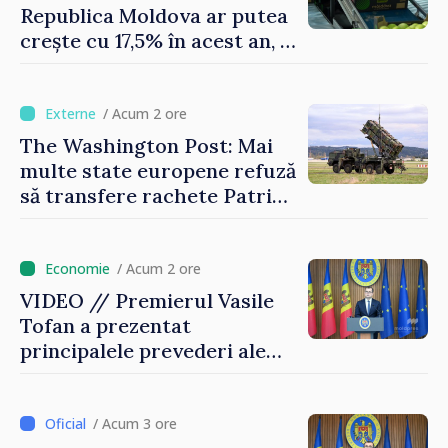
Republica Moldova ar putea
crește cu 17,5% în acest an, în
timp ce producția din UE
este estimată în scădere
/ Acum 2 ore
The Washington Post: Mai
multe state europene refuză
să transfere rachete Patriot
Ucrainei
/ Acum 2 ore
VIDEO // Premierul Vasile
Tofan a prezentat
principalele prevederi ale
politicii fiscale pentru anul
2027
/ Acum 3 ore