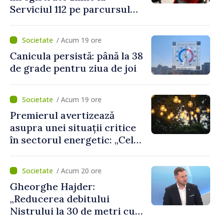
Serviciul 112 pe parcursul
lunii iulie. Cei mai mulți
cetățeni au solicitat
/ Acum 19 ore
ambulanța
Canicula persistă: până la 38
de grade pentru ziua de joi
/ Acum 19 ore
Premierul avertizează
asupra unei situații critice
în sectorul energetic: „Cel
mai probabil, mâine nu vom
putea cumpăra nici curent
/ Acum 20 ore
de avarie”
Gheorghe Hajder:
„Reducerea debitului
Nistrului la 30 de metri cubi