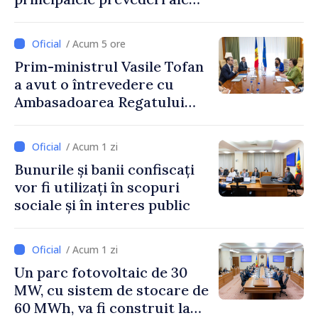
politicii fiscale pentru anul
2027
/ Acum 5 ore
Prim-ministrul Vasile Tofan
a avut o întrevedere cu
Ambasadoarea Regatului
Unit al Marii Britanii și
Irlandei de Nord, Fern
/ Acum 1 zi
Horine
Bunurile și banii confiscați
vor fi utilizați în scopuri
sociale și în interes public
/ Acum 1 zi
Un parc fotovoltaic de 30
MW, cu sistem de stocare de
60 MWh, va fi construit la