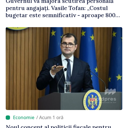
Guvernul va majora scutirea personală
pentru angajați. Vasile Tofan: „Costul
bugetar este semnificativ - aproape 800
de milioane de lei, bani pe care îi lăsăm
oamenilor”
/ Acum 1 oră
Noul concept al politicii fiscale pentru