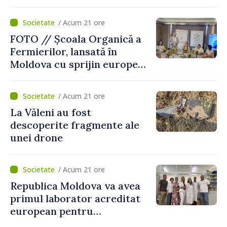
pe secundă ar însemna o
„catastrofă naturală”
/ Acum 21 ore
FOTO // Școala Organică a
Fermierilor, lansată în
Moldova cu sprijin european
pentru dezvoltarea
agriculturii durabile
/ Acum 21 ore
La Văleni au fost
descoperite fragmente ale
unei drone
/ Acum 21 ore
Republica Moldova va avea
primul laborator acreditat
european pentru
diagnosticul virusurilor