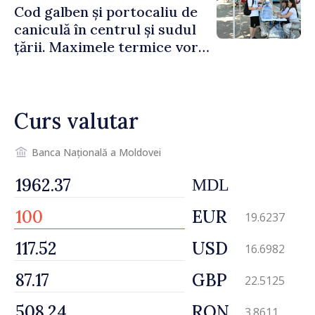
Cod galben și portocaliu de
caniculă în centrul și sudul
țării. Maximele termice vor
ajunge până la 37°C
Curs valutar
Banca Națională a Moldovei
MDL
EUR
19.6237
USD
16.6982
GBP
22.5125
RON
3.8611