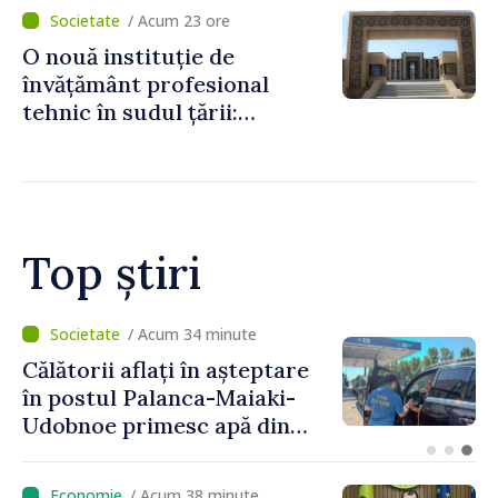
statului peste 2,4 milioane
/ Acum 23 ore
de lei
O nouă instituție de
învățământ profesional
tehnic în sudul țării:
Guvernul a aprobat
înființarea Colegiului moldo-
turc la Comrat
Top știri
/ Acum 16 minute
Ministra Finanțelor explică
principalele modificări
propuse la politica fiscală
2027 privind impozitul pe
venit
/ Acum 38 minute