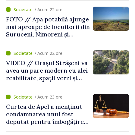
viței-de-vie
/ Acum 22 ore
FOTO // Apa potabilă ajunge
mai aproape de locuitorii din
Suruceni, Nimoreni și
Malcoci, raionul Ialoveni
/ Acum 22 ore
VIDEO // Oraşul Strășeni va
avea un parc modern cu alei
reabilitate, spații verzi și
zone pentru copii
/ Acum 23 ore
Curtea de Apel a menținut
condamnarea unui fost
deputat pentru îmbogățire
ilicită. Acesta va achita