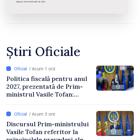
Știri Oficiale
/ Acum 1 oră
Politica fiscală pentru anul
2027, prezentată de Prim-
ministrul Vasile Tofan:
Reducerea poverii pe muncă,
stimularea investițiilor și o
/ Acum 3 ore
taxare mai echitabilă
Discursul Prim-ministrului
Vasile Tofan referitor la
principalele prevederi ale