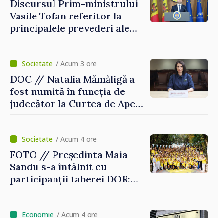
Discursul Prim-ministrului
Vasile Tofan referitor la
principalele prevederi ale
politicii fiscale pentru anul
2027
/ Acum 3 ore
DOC // Natalia Mămăligă a
fost numită în funcția de
judecător la Curtea de Apel
Centru
/ Acum 4 ore
FOTO // Președinta Maia
Sandu s-a întâlnit cu
participanții taberei DOR:
„Legătura lor cu țara
noastră rămâne puternică”
/ Acum 4 ore