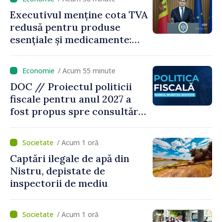
Executivul menține cota TVA
redusă pentru produse
esențiale și medicamente:
„Nu facem reformă fiscală
pe seama consumului de
/ Acum 55 minute
bază al oamenilor”
DOC // Proiectul politicii
fiscale pentru anul 2027 a
fost propus spre consultări
publice
/ Acum 1 oră
Captări ilegale de apă din
Nistru, depistate de
inspectorii de mediu
/ Acum 1 oră