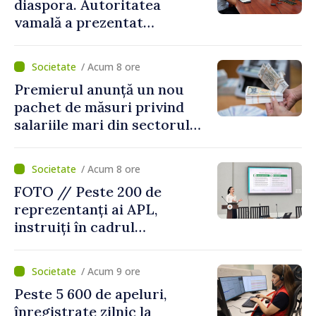
diaspora. Autoritatea
vamală a prezentat
facilitățile oferite la
revenirea în țară
/ Acum 8 ore
Premierul anunță un nou
pachet de măsuri privind
salariile mari din sectorul
public
/ Acum 8 ore
FOTO // Peste 200 de
reprezentanți ai APL,
instruiți în cadrul
Platformelor Locale de
Mediu privind aplicarea a
/ Acum 9 ore
două regulamente din
Peste 5 600 de apeluri,
domeniu
înregistrate zilnic la