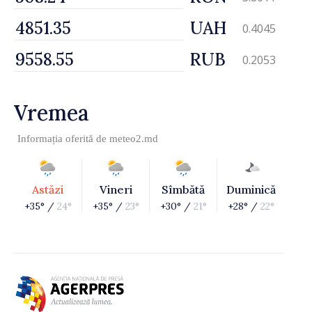
UAH
0.4045
RUB
0.2053
Vremea
Informația oferită de
meteo2.md
Astăzi
Vineri
Sîmbătă
Duminică
+35° /
24°
+35° /
23°
+30° /
21°
+28° /
22°