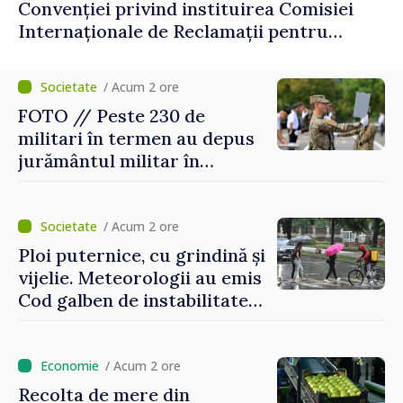
Convenției privind instituirea Comisiei
Internaționale de Reclamații pentru
Ucraina, publicată în Monitorul Oficial
/ Acum 2 ore
FOTO // Peste 230 de
militari în termen au depus
jurământul militar în
garnizoana Chișinău
/ Acum 2 ore
Ploi puternice, cu grindină și
vijelie. Meteorologii au emis
Cod galben de instabilitate
atmosferică
/ Acum 2 ore
Recolta de mere din