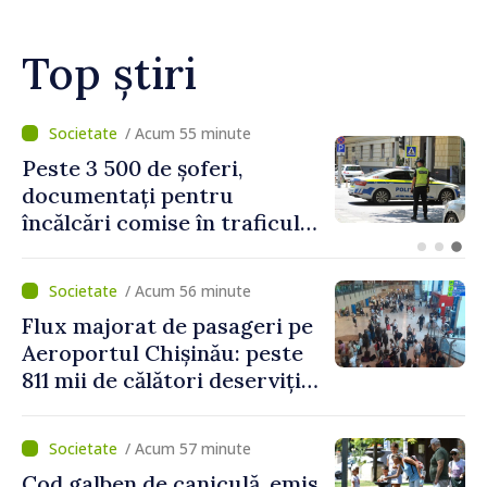
Top știri
/ Acum 20 minute
Proiectele de asistență în
beneficiul locuitorilor de pe
ambele maluri ale Nistrului
discutate la întrevederea
viceprim-ministrului cu
/ Acum 56 minute
reprezentanta rezidentă a
Flux majorat de pasageri pe
PNUD în Republica Moldova,
Aeroportul Chișinău: peste
Daniela Gasparikova
811 mii de călători deserviți
în luna iulie
/ Acum 57 minute
Cod galben de caniculă, emis