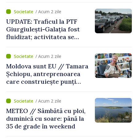
orășenesc a aprobat decizia
/ Acum 2 zile
finală
UPDATE: Traficul la PTF
Giurgiulești-Galația fost
fluidizat; activitatea se
desfășoară în condiții
normale
/ Acum 2 zile
Moldova sunt EU // Tamara
Șchiopu, antreprenoarea
care construiește punți
între Marea Britanie și
Republica Moldova
/ Acum 2 zile
METEO // Sâmbătă cu ploi,
duminică cu soare: până la
35 de grade în weekend