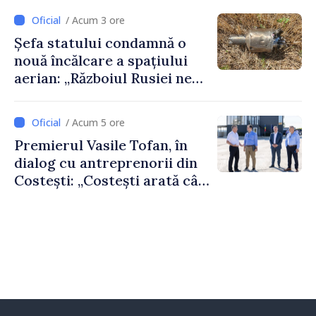
feriți de încercări și greșeli –
/ Acum 3 ore
doar astfel puteți reuși”
Șefa statului condamnă o
nouă încălcare a spațiului
aerian: „Războiul Rusiei ne
afectează direct”
/ Acum 5 ore
Premierul Vasile Tofan, în
dialog cu antreprenorii din
Costești: „Costești arată cât
de mult poate face o
comunitate atunci când
există inițiativă, muncă și
spirit antreprenorial”