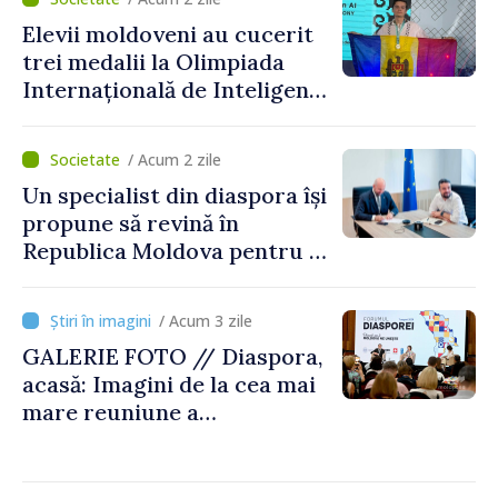
reparație
Elevii moldoveni au cucerit
trei medalii la Olimpiada
Internațională de Inteligență
Artificială
/ Acum 2 zile
Un specialist din diaspora își
propune să revină în
Republica Moldova pentru a
contribui la dezvoltarea
registrului naval național
/ Acum 3 zile
GALERIE FOTO // Diaspora,
acasă: Imagini de la cea mai
mare reuniune a
moldovenilor de peste
hotare