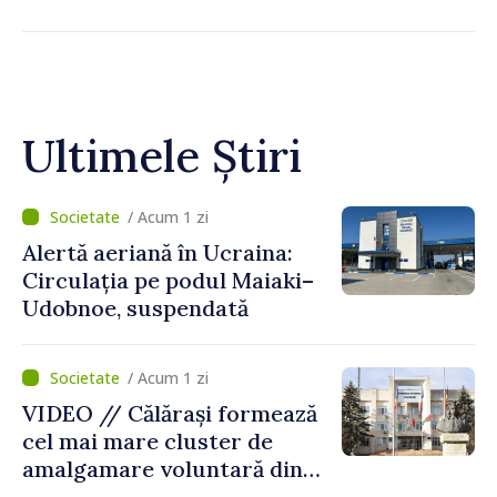
Ultimele Știri
/ Acum 1 zi
Alertă aeriană în Ucraina:
Circulația pe podul Maiaki–
Udobnoe, suspendată
/ Acum 1 zi
VIDEO // Călărași formează
cel mai mare cluster de
amalgamare voluntară din
Republica Moldova. Consiliul