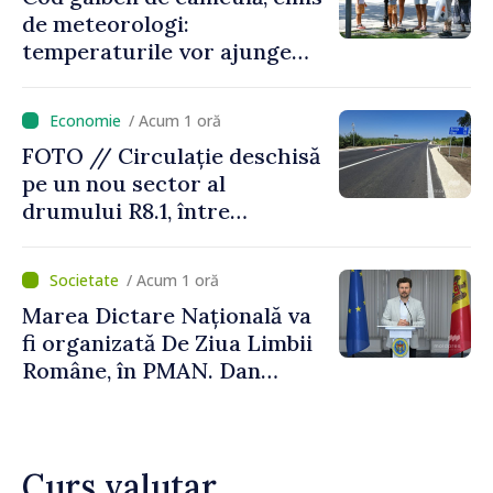
de meteorologi:
temperaturile vor ajunge
până la +35 de grade Celsius
/ Acum 1 oră
FOTO // Circulație deschisă
pe un nou sector al
drumului R8.1, între
Arionești și Otaci. Vladimir
Bolea: „Drumuri bune
/ Acum 1 oră
înseamnă deplasări sigure
Marea Dictare Națională va
ale agenților economici și
fi organizată De Ziua Limbii
cetățenilor”
Române, în PMAN. Dan
Perciun: „Evenimentul are o
semnificație aparte în acest
an”
Curs valutar