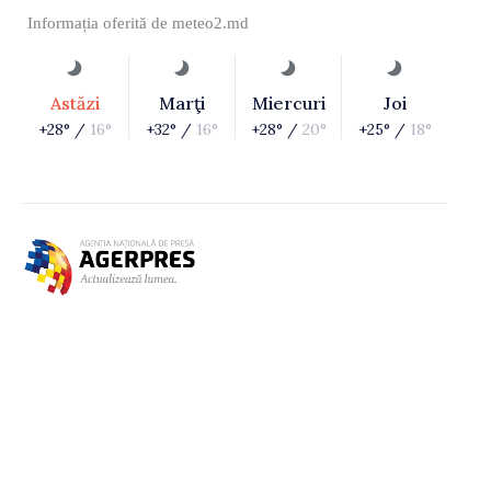
Informația oferită de
meteo2.md
Astăzi
Marţi
Miercuri
Joi
+28° /
16°
+32° /
16°
+28° /
20°
+25° /
18°