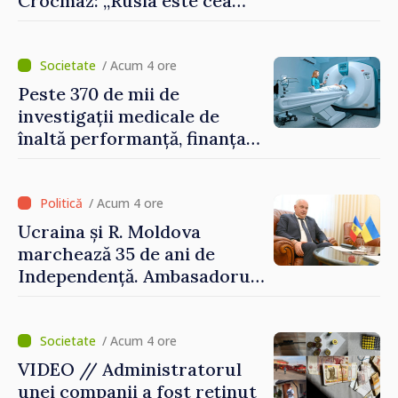
Crocmaz: „Rusia este cea
care duce războiul de
agresiune în Ucraina și
poartă întreaga vină pentru
/ Acum 4 ore
pericolul adus la casele
Peste 370 de mii de
oamenilor noștri”
investigații medicale de
înaltă performanță, finanțate
de asigurarea obligatorie în
prima jumătate a anului
/ Acum 4 ore
Ucraina și R. Moldova
marchează 35 de ani de
Independență. Ambasadorul
Paun Rohovei: „Am
demonstrat tuturor că
suntem rezistenți și știm să
/ Acum 4 ore
ne punctăm prioritățile
VIDEO // Administratorul
pentru viitor”
unei companii a fost reținut