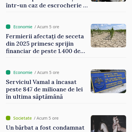
într-un caz de escrocherie și
insolvabilitate intenționată
de 5 milioane de lei în
domeniul agricol
/ Acum 5 ore
Fermierii afectați de seceta
din 2025 primesc sprijin
financiar de peste 1.400 de
lei pentru fiecare hectar
/ Acum 5 ore
Serviciul Vamal a încasat
peste 847 de milioane de lei
în ultima săptămână
/ Acum 5 ore
Un bărbat a fost condamnat