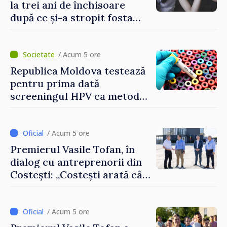
la trei ani de închisoare
după ce și-a stropit fosta
soție cu acid sulfuric
/ Acum 5 ore
Republica Moldova testează
pentru prima dată
screeningul HPV ca metodă
primară pentru depistarea
cancerului de col uterin
/ Acum 5 ore
Premierul Vasile Tofan, în
dialog cu antreprenorii din
Costești: „Costești arată cât
de mult poate face o
comunitate atunci când
există inițiativă, muncă și
/ Acum 5 ore
spirit antreprenorial”