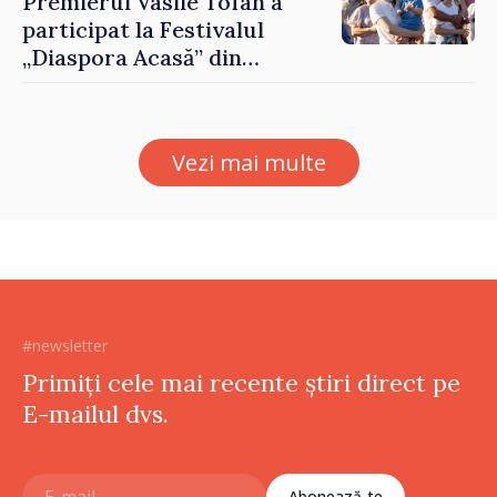
Premierul Vasile Tofan a
participat la Festivalul
„Diaspora Acasă” din
Costești
Vezi mai multe
#newsletter
Primiți cele mai recente știri direct pe
E-mailul dvs.
Abonează-te