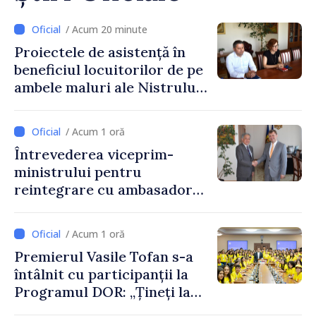
/ Acum 20 minute
Proiectele de asistență în
beneficiul locuitorilor de pe
ambele maluri ale Nistrului
discutate la întrevederea
viceprim-ministrului cu
/ Acum 1 oră
reprezentanta rezidentă a
Întrevederea viceprim-
PNUD în Republica Moldova,
ministrului pentru
Daniela Gasparikova
reintegrare cu ambasadorul
Japoniei în Republica
Moldova
/ Acum 1 oră
Premierul Vasile Tofan s-a
întâlnit cu participanții la
Programul DOR: „Țineți la
rădăcinile voastre și nu vă