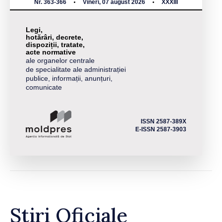
Nr. 363-366
Vineri, 07 august 2026
XXXIII
Legi,
hotărâri, decrete,
dispoziții, tratate,
acte normative
ale organelor centrale
de specialitate ale administrației
publice, informații, anunțuri,
comunicate
ISSN 2587-389X
E-ISSN 2587-3903
Știri Oficiale