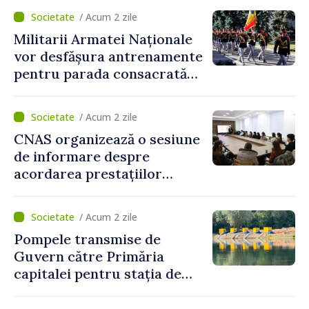
/ Acum 2 zile
Militarii Armatei Naționale
vor desfășura antrenamente
pentru parada consacrată
Zilei Independenței
/ Acum 2 zile
CNAS organizează o sesiune
de informare despre
acordarea prestațiilor
sociale și serviciile
electronice. Cetățenii,
/ Acum 2 zile
invitați să se înscrie la
Pompele transmise de
eveniment
Guvern către Primăria
capitalei pentru stația de
captarea a apei de la Vadul
lui Vodă au fost instalate și