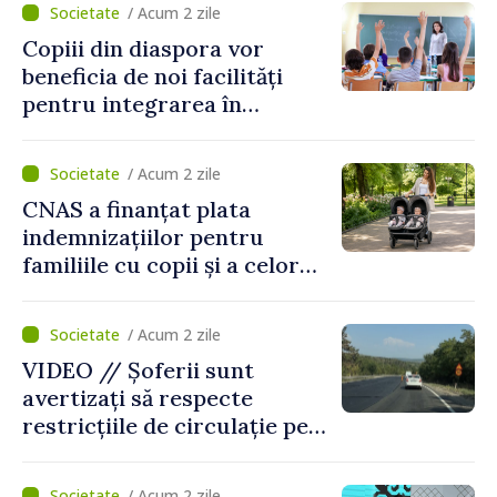
/ Acum 2 zile
puse în funcțiune
Copiii din diaspora vor
beneficia de noi facilități
pentru integrarea în
sistemul educațional din
Republica Moldova
/ Acum 2 zile
CNAS a finanțat plata
indemnizațiilor pentru
familiile cu copii și a celor
pentru incapacitate
temporară de muncă
/ Acum 2 zile
VIDEO // Șoferii sunt
avertizați să respecte
restricțiile de circulație pe
drumul R3, unde se
desfășoară lucrări de
/ Acum 2 zile