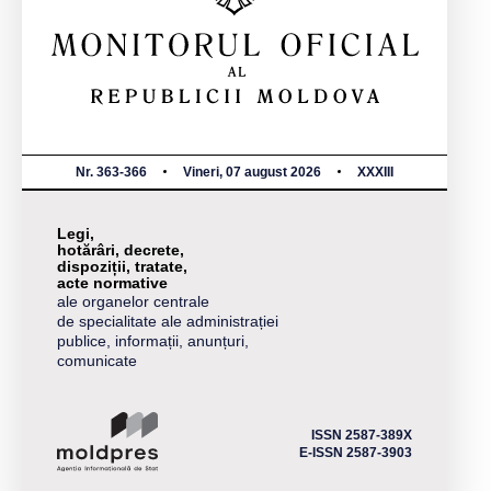
Nr. 363-366
Vineri, 07 august 2026
XXXIII
Legi,
hotărâri, decrete,
dispoziții, tratate,
acte normative
ale organelor centrale
de specialitate ale administrației
publice, informații, anunțuri,
comunicate
ISSN 2587-389X
E-ISSN 2587-3903