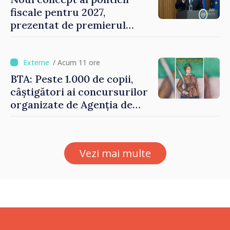
fiscale pentru 2027,
prezentat de premierul
Vasile Tofan: „Taxăm mai
puțin munca, stimulăm
investițiile, taxăm viciile și
/ Acum 11 ore
echilibrăm taxarea
BTA: Peste 1.000 de copii,
consumului”
câștigători ai concursurilor
organizate de Agenția de
Stat pentru Bulgarii din
Străinătate, vor fi premiați
Vezi mai multe