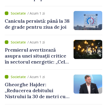
lunii iulie. Cei mai mulți
cetățeni au solicitat
/ Acum 1 zi
ambulanța
Canicula persistă: până la 38
de grade pentru ziua de joi
/ Acum 1 zi
Premierul avertizează
asupra unei situații critice
în sectorul energetic: „Cel
mai probabil, mâine nu vom
putea cumpăra nici curent
/ Acum 1 zi
de avarie”
Gheorghe Hajder:
„Reducerea debitului
Nistrului la 30 de metri cubi
pe secundă ar însemna o