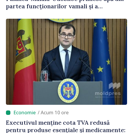
partea funcționarilor vamali și a
polițiștilor de frontieră
/ Acum 10 ore
Executivul menține cota TVA redusă
pentru produse esențiale și medicamente: