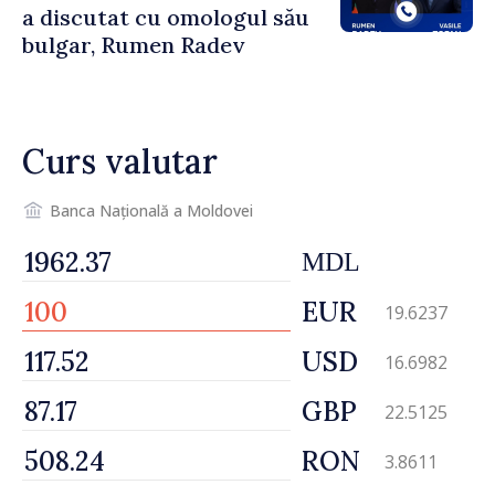
a discutat cu omologul său
bulgar, Rumen Radev
Curs valutar
Banca Națională a Moldovei
MDL
EUR
19.6237
USD
16.6982
GBP
22.5125
RON
3.8611