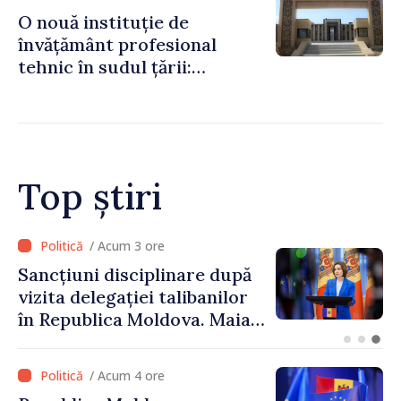
de lei
O nouă instituție de
învățământ profesional
tehnic în sudul țării:
Guvernul a aprobat
înființarea Colegiului moldo-
turc la Comrat
Top știri
/ Acum 2 ore
Adunarea Populară a
Găgăuziei trebuie să aibă un
mandat deplin. Președinta
Maia Sandu: „Alegerile să fie
libere și corecte””
/ Acum 4 ore