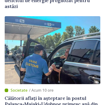
deficitul de energie prognozat pentru
astăzi
/ Acum 10 ore
Călătorii aflați în așteptare în postul
Palanca-Maiaki-Udobnoe primesc apă din