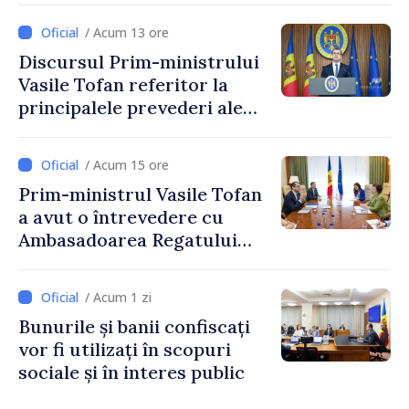
stimularea investițiilor și o
/ Acum 13 ore
taxare mai echitabilă
Discursul Prim-ministrului
Vasile Tofan referitor la
principalele prevederi ale
politicii fiscale pentru anul
2027
/ Acum 15 ore
Prim-ministrul Vasile Tofan
a avut o întrevedere cu
Ambasadoarea Regatului
Unit al Marii Britanii și
Irlandei de Nord, Fern
/ Acum 1 zi
Horine
Bunurile și banii confiscați
vor fi utilizați în scopuri
sociale și în interes public