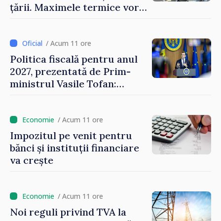
țării. Maximele termice vor
ajunge până la 37°C
/ Acum 11 ore
Politica fiscală pentru anul
2027, prezentată de Prim-
ministrul Vasile Tofan:
Reducerea poverii pe muncă,
stimularea investițiilor și o
taxare mai echitabilă
/ Acum 11 ore
Impozitul pe venit pentru
bănci și instituții financiare
va crește
/ Acum 11 ore
Noi reguli privind TVA la