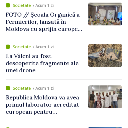
„catastrofă naturală”
/ Acum 1 zi
FOTO // Școala Organică a
Fermierilor, lansată în
Moldova cu sprijin european
pentru dezvoltarea
agriculturii durabile
/ Acum 1 zi
La Văleni au fost
descoperite fragmente ale
unei drone
/ Acum 1 zi
Republica Moldova va avea
primul laborator acreditat
european pentru
diagnosticul virusurilor
viței-de-vie