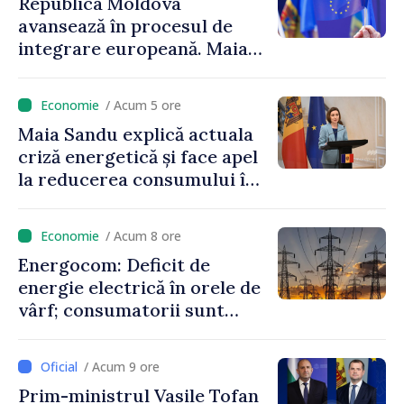
Republica Moldova
avansează în procesul de
integrare europeană. Maia
Sandu: „Nu ne blochează
niciun stat”
/ Acum 5 ore
Maia Sandu explică actuala
criză energetică și face apel
la reducerea consumului în
orele de vârf: „Doar astfel
putem menține prețurile la
/ Acum 8 ore
un nivel mai mic”
Energocom: Deficit de
energie electrică în orele de
vârf; consumatorii sunt
îndemnați să economisească
/ Acum 9 ore
Prim-ministrul Vasile Tofan