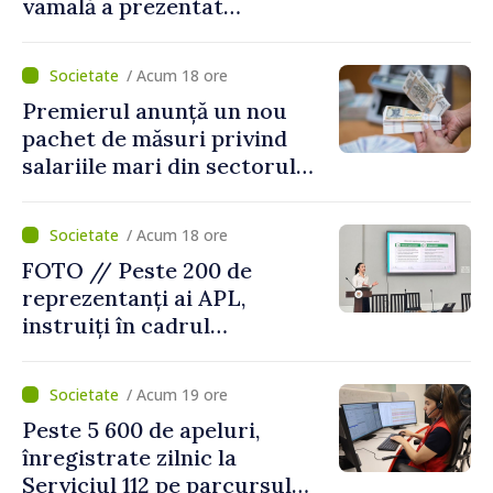
vamală a prezentat
facilitățile oferite la
revenirea în țară
/ Acum 18 ore
Premierul anunță un nou
pachet de măsuri privind
salariile mari din sectorul
public
/ Acum 18 ore
FOTO // Peste 200 de
reprezentanți ai APL,
instruiți în cadrul
Platformelor Locale de
Mediu privind aplicarea a
/ Acum 19 ore
două regulamente din
Peste 5 600 de apeluri,
domeniu
înregistrate zilnic la
Serviciul 112 pe parcursul