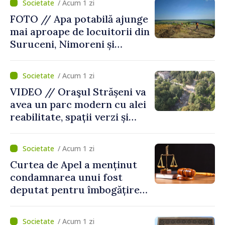
/ Acum 1 zi
FOTO // Apa potabilă ajunge
mai aproape de locuitorii din
Suruceni, Nimoreni și
Malcoci, raionul Ialoveni
/ Acum 1 zi
VIDEO // Oraşul Strășeni va
avea un parc modern cu alei
reabilitate, spații verzi și
zone pentru copii
/ Acum 1 zi
Curtea de Apel a menținut
condamnarea unui fost
deputat pentru îmbogățire
ilicită. Acesta va achita
statului peste 2,4 milioane
/ Acum 1 zi