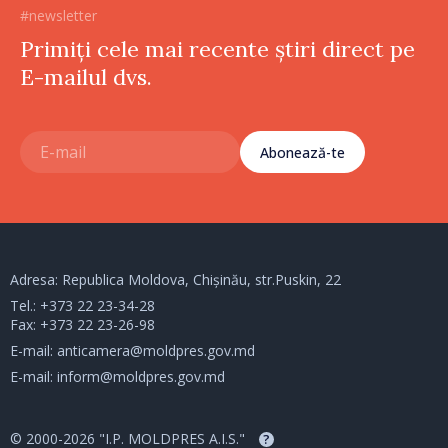
#newsletter
Primiți cele mai recente știri direct pe
E-mailul dvs.
Abonează-te
Adresa: Republica Moldova, Chișinău, str.Puskin, 22
Tel.:
+373 22 23-34-28
Fax: +373 22 23-26-98
E-mail:
anticamera@moldpres.gov.md
E-mail:
inform@moldpres.gov.md
© 2000-2026 "I.P. MOLDPRES A.I.S."
?