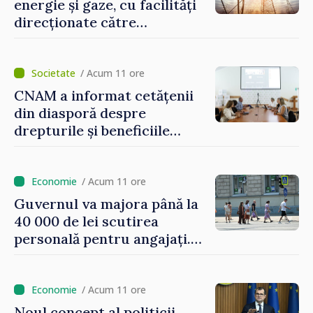
energie și gaze, cu facilități
direcționate către
consumatorii vulnerabili
/ Acum 11 ore
CNAM a informat cetățenii
din diasporă despre
drepturile și beneficiile
asigurării medicale
/ Acum 11 ore
Guvernul va majora până la
40 000 de lei scutirea
personală pentru angajați.
Vasile Tofan: „Aproape 800
de milioane de lei îi lăsăm
oamenilor”
/ Acum 11 ore
Noul concept al politicii