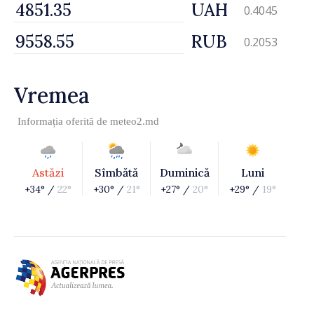
UAH
0.4045
RUB
0.2053
Vremea
Informația oferită de
meteo2.md
Astăzi
Sîmbătă
Duminică
Luni
+34° /
22°
+30° /
21°
+27° /
20°
+29° /
19°