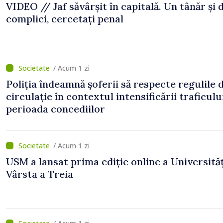
VIDEO // Jaf săvârșit în capitală. Un tânăr și 
complici, cercetați penal
/ Acum 1 zi
Poliția îndeamnă șoferii să respecte regulile 
circulație în contextul intensificării traficulu
perioada concediilor
/ Acum 1 zi
USM a lansat prima ediție online a Universităț
Vârsta a Treia