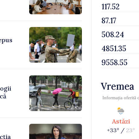
depus
Vremea
ogii
ică
Informația oferită
Astăzi
+33° /
23°
cția