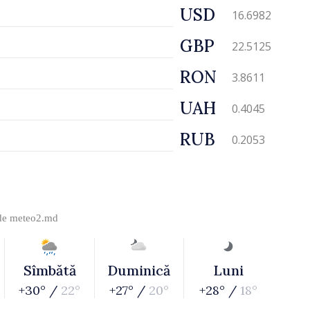
USD
16.6982
GBP
22.5125
RON
3.8611
UAH
0.4045
RUB
0.2053
 de
meteo2.md
Sîmbătă
Duminică
Luni
+30° /
22°
+27° /
20°
+28° /
18°