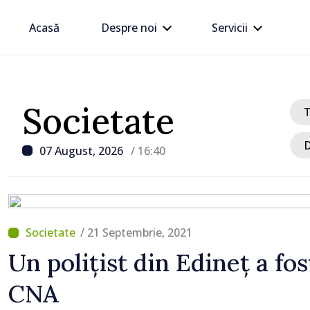
Acasă
Despre noi
Servicii
Societate
D
07 August, 2026
/ 16:40
/ 21 Septembrie, 2021
/ Acum 18 minute
Un polițist din Edineț a fos
VIDEO // Șoferii sunt av
CNA
respecte restricțiile de 
drumul R3, unde se desf