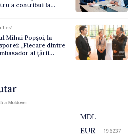
ru a contribui la
registrului naval
 1 oră
l Mihai Popșoi, la
porei: „Fiecare dintre
mbasador al țării
ontribuie la promovarea
ublicii Moldova”
utar
lă a Moldovei
MDL
EUR
19.6237