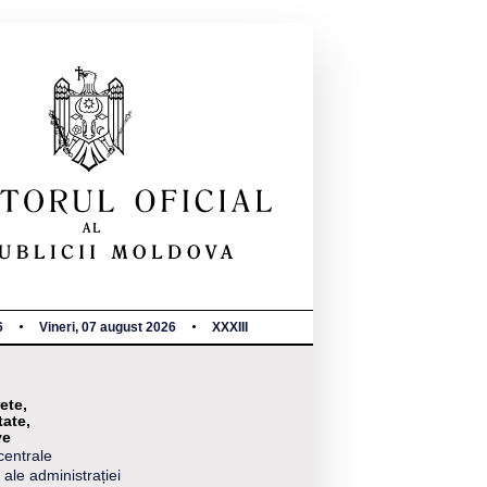
6
Vineri, 07 august 2026
XXXIII
ete,
tate,
ve
centrale
 ale administrației