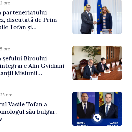
2 ore
 parteneriatului
, discutată de Prim-
ile Tofan și
a Suediei, Petra Lärke
5 ore
 șefului Biroului
eintegrare Alin Gvidiani
anții Misiunii
Internațional al Crucii
dova
23 ore
ul Vasile Tofan a
omologul său bulgar,
v