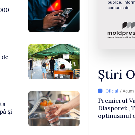
publice, inform
comunicate
000
 de
Știri O
/ Acum
Premierul Va
ita
Diasporei: „
pă și
optimismul o
că Republica
direcția cor