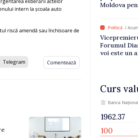
urgentarea eliberării actelor
Moldova pent
enului intern la școala auto
dezvoltarea 
național
/ Acum
uitul riscă amendă sau închisoare de
Vicepremieru
Forumul Dias
voi este un a
noastre și c
Telegram
Comentează
imaginii Rep
Curs val
Banca Naționa
re