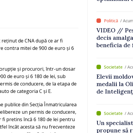
că Republica
direcția cor
/ Acu
VIDEO // Pes
decis amalga
 reținut de CNA după ce ar fi
beneficia de
e contra mitei de 900 de euro și 6
investiții. I
important să
dăm o șansă l
/ A
corupție și procurori, într-un dosar
dezvolte”
Elevii moldo
900 de euro și 6 180 de lei, sub
medalii la O
permis de conducere, de la etapa de
de Inteligenț
auto de categoria C și E.
ne publice din Secția Înmatricularea
ă elibereze un permis de conducere,
/ Ac
 fi pretins încă 6 180 de lei pentru
Un specialist
stfel încât acesta să nu frecventeze
propune să r