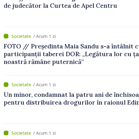
de judecător la Curtea de Apel Centru
/ Acum 1 zi
FOTO // Președinta Maia Sandu s-a întâlnit 
participanții taberei DOR: „Legătura lor cu ț
noastră rămâne puternică”
/ Acum 1 zi
Un minor, condamnat la patru ani de închiso
pentru distribuirea drogurilor în raionul Edi
/ Acum 1 zi