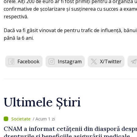
orele. Alți 200 de euro ar fi fost primiți pentru a organiza 
confirmative de școlarizare și susținerea cu succes a exam
respectivă.
Dacă va fi găsit vinovat de pentru trafic de influență, băn
până la 6 ani.
Facebook
Instagram
X/Twitter
Ultimele Știri
/ Acum 1 zi
CNAM a informat cetățenii din diasporă desp
drepturile și beneficiile asigurării medicale