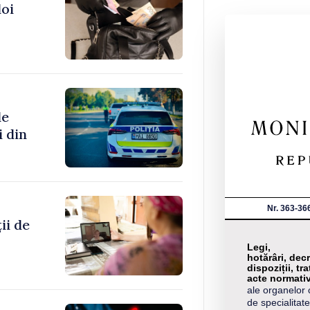
doi
de
i din
Nr. 363-36
ii de
Legi,
hotărâri, decr
dispoziții, tra
acte normati
ale organelor 
de specialitate