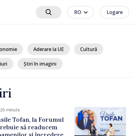
RO
Logare
onomie
Aderare la UE
Cultură
iuri
Știri în imagini
iri
 20 minute
sile Tofan, la Forumul
Trebuie să readucem
amenilor și încrederea