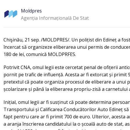
lucrări de reparație
Moldpres
Agenția Informațională De Stat
Chişinău, 21 sep. /MOLDPRES/. Un polițist din Edineț a fost
încercat să organizeze eliberarea unui permis de conducer
180 de lei, comunică MOLDPRFES.
Potrivit CNA, omul legii este cercetat penal de ofițerii anti
pornit pe trafic de influență. Acesta ar fi extorcat și primit 
pretextul că poate organiza procesul de eliberare a unui 
școlarizare și până la eliberarea propriu-zisă a carnetului 
Inițial, omul legii ar fi susținut că poate determina persoa
Transportului și Calificarea Conducătorilor Auto Edineț s
fapt pentru care ar fi primit 700 de euro. Ulterior, acesta ar
a aranja înscrierea candidatului la o școală auto de stat, a