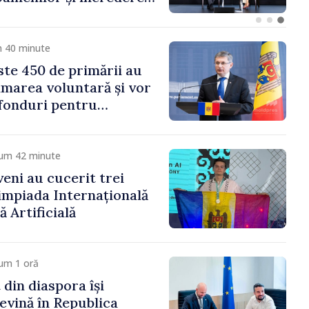
 Moldova merge în
ectă”
m 40 minute
te 450 de primării au
marea voluntară și vor
 fonduri pentru
gor Grosu: „Este
 depășim blocajele și să
ocalităților să se
cum 42 minute
veni au cucerit trei
limpiada Internațională
ă Artificială
um 1 oră
 din diaspora își
evină în Republica