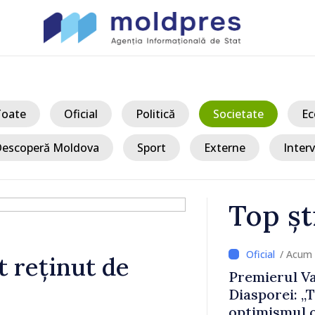
Toate
Oficial
Politică
Societate
Ec
escoperă Moldova
Sport
Externe
Interv
Top șt
/ Acum
t reținut de
ertizați să
Premierul Va
circulație pe
Diasporei: „
ășoară
optimismul o