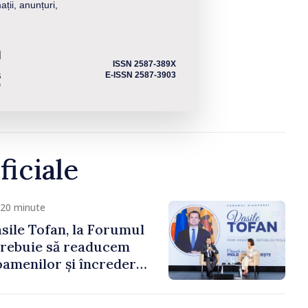
ații, anunțuri,
ISSN 2587-389X
E-ISSN 2587-3903
ficiale
 20 minute
sile Tofan, la Forumul
Trebuie să readucem
amenilor și încrederea
 Moldova merge în
ectă”