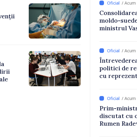
/ Acum 
Consolidarea
venții
moldo-suedez
ministrul Vas
Ambasadoare
/ Acum 
Întrevederea
la
politici de r
irii
cu reprezent
ale
Comitetului 
Roșii în Mol
/ Acum 
Prim-ministr
discutat cu 
Rumen Rade