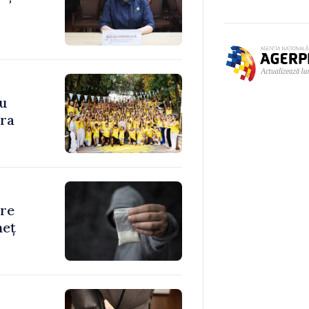
cu
ara
are
neț