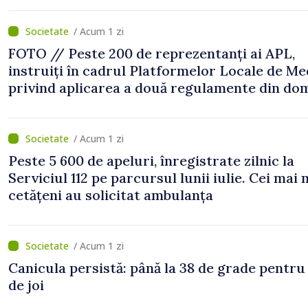
/ Acum 1 zi
FOTO // Peste 200 de reprezentanți ai APL,
instruiți în cadrul Platformelor Locale de Me
privind aplicarea a două regulamente din do
/ Acum 1 zi
Peste 5 600 de apeluri, înregistrate zilnic la
Serviciul 112 pe parcursul lunii iulie. Cei mai 
cetățeni au solicitat ambulanța
/ Acum 1 zi
Canicula persistă: până la 38 de grade pentru
de joi