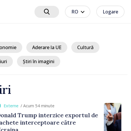
RO
Logare
onomie
Aderare la UE
Cultură
iuri
Știri în imagini
iri
m 54 minute
 interzice exportul de
rceptoare către