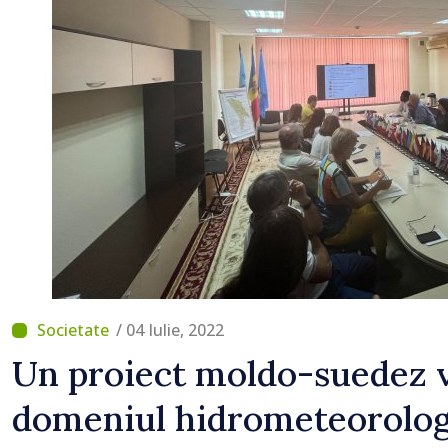
UE, iar diaspora poate j
important în promovare
susținerea acestui parc
/ 04 Iulie, 2022
Un proiect moldo-suedez va
domeniul hidrometeorolog