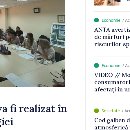
uca un rol
a și
urs”
/ A
ANTA avertiz
de mărfuri p
riscurilor s
caniculă
/ A
VIDEO // Mol
consumatorii
afectați în u
Bălți–Dnestr
reparație vor
 fi realizat în
prioritar
/ Ac
iei
Cod galben d
atmosferică 