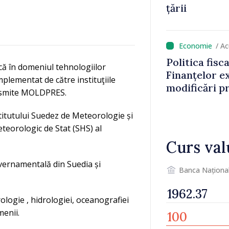
țării
/ A
Politica fisc
că în domeniul tehnologiilor
Finanțelor ex
implementat de către instituţiile
modificări p
ansmite MOLDPRES.
bunurile imob
rutiere
titutului Suedez de Meteorologie și
eteorologic de Stat (SHS) al
Curs val
uvernamentală din Suedia și
Banca Naționa
logie , hidrologiei, oceanografiei
menii.