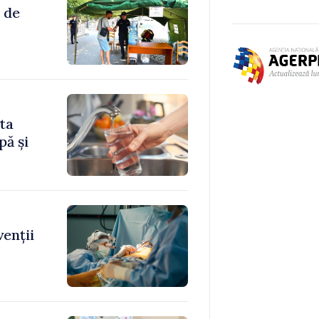
 de
ita
pă și
venții