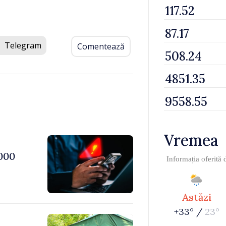
Telegram
Comentează
Vremea
000
Informația oferită
Astăzi
+33° /
23°