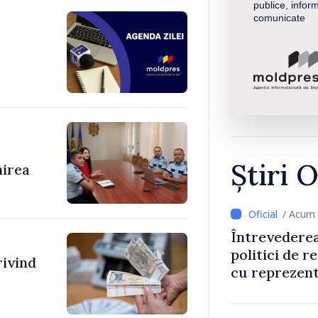
publice, inform
comunicate
Știri O
nirea
/ Acum
Întrevederea
politici de r
rivind
cu reprezent
Comitetului 
Roșii în Mol