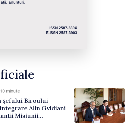
ații, anunțuri,
ISSN 2587-389X
E-ISSN 2587-3903
ficiale
 10 minute
 șefului Biroului
eintegrare Alin Gvidiani
anții Misiunii
Internațional al Crucii
dova