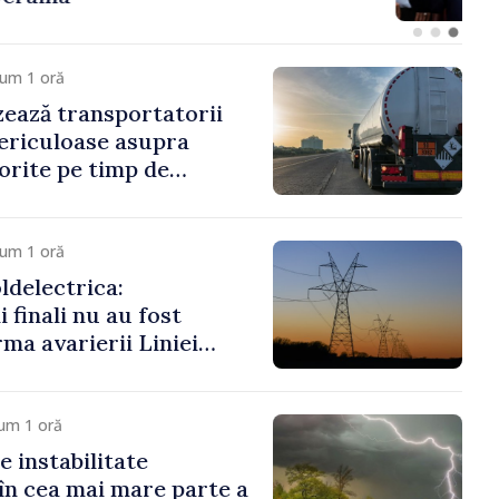
cum 1 oră
ează transportatorii
ericuloase asupra
porite pe timp de
cum 1 oră
delectrica:
 finali nu au fost
rma avarierii Liniei
ovsk. Lucrările de
 fi efectuate în regim
um 1 oră
e instabilitate
în cea mai mare parte a