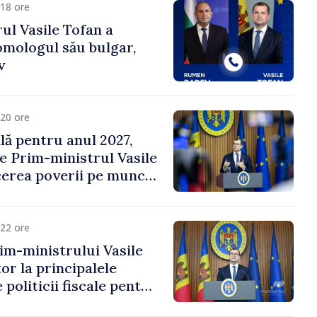
18 ore
ul Vasile Tofan a
omologul său bulgar,
v
20 ore
ală pentru anul 2027,
e Prim-ministrul Vasile
erea poverii pe muncă,
vestițiilor și o taxare
lă
22 ore
im-ministrului Vasile
or la principalele
 politicii fiscale pentru