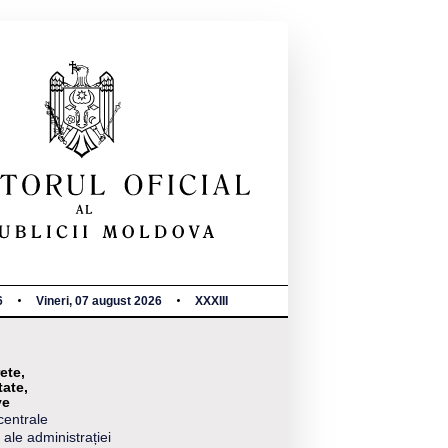
6
Vineri, 07 august 2026
XXXIII
ete,
tate,
ve
centrale
 ale administrației