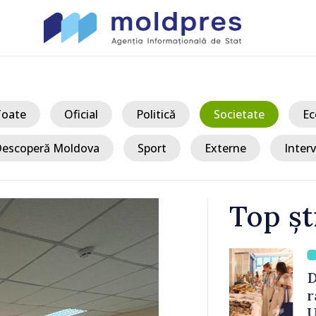
Toate
Oficial
Politică
Societate
Ec
escoperă Moldova
Sport
Externe
Interv
Top șt
/ Acu
ășurat la
Donald Trump
Republica
rachete inte
teză spre
Ucraina