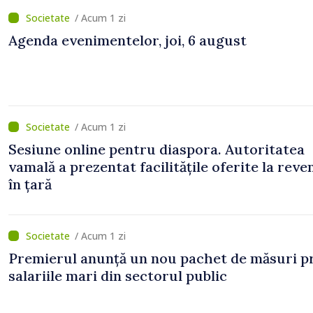
/ Acum 1 zi
Agenda evenimentelor, joi, 6 august
/ Acum 1 zi
Sesiune online pentru diaspora. Autoritatea
vamală a prezentat facilitățile oferite la reve
în țară
/ Acum 1 zi
Premierul anunță un nou pachet de măsuri p
salariile mari din sectorul public