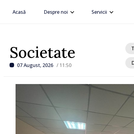
Acasă
Despre noi
Servicii
Societate
D
07 August, 2026
/ 11:50
/ Acum 31 minute
Forumul Diasporei, desf
Chișinău. Maia Sandu: „
Moldova avansează cu vi