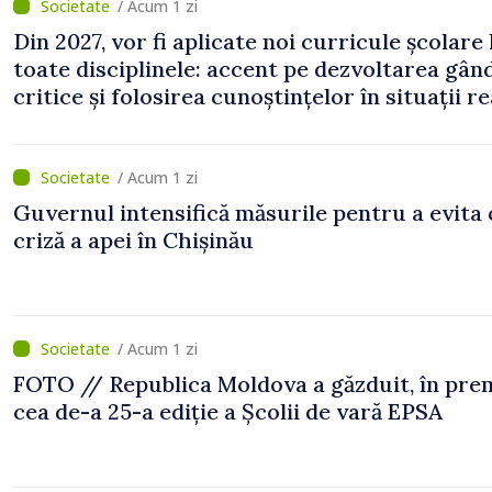
/ Acum 1 zi
Din 2027, vor fi aplicate noi curricule școlare 
toate disciplinele: accent pe dezvoltarea gând
critice și folosirea cunoștințelor în situații re
/ Acum 1 zi
Guvernul intensifică măsurile pentru a evita 
criză a apei în Chișinău
/ Acum 1 zi
FOTO // Republica Moldova a găzduit, în prem
cea de-a 25-a ediție a Școlii de vară EPSA