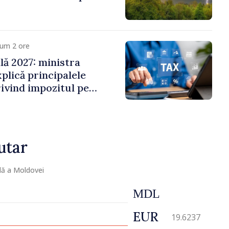
cum 2 ore
ală 2027: ministra
plică principalele
rivind impozitul pe
iliare, taxele locale și
utar
lă a Moldovei
MDL
EUR
19.6237