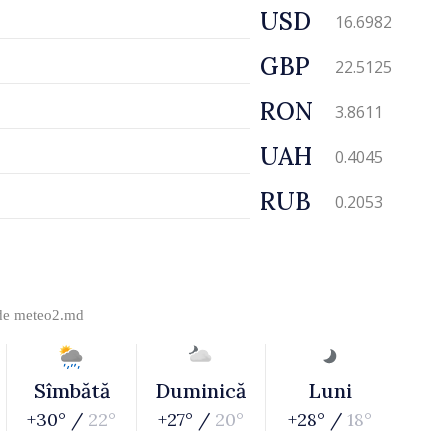
USD
16.6982
GBP
22.5125
RON
3.8611
UAH
0.4045
RUB
0.2053
 de
meteo2.md
Sîmbătă
Duminică
Luni
+30° /
22°
+27° /
20°
+28° /
18°