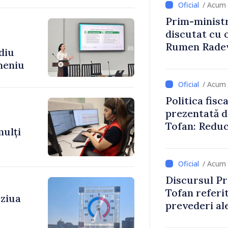
/ Acum 
Prim-ministr
discutat cu 
Rumen Rade
diu
meniu
/ Acum 
Politica fisc
prezentată d
Tofan: Reduc
mulți
stimularea in
mai echitabi
/ Acum 
Discursul Pr
Tofan referit
 ziua
prevederi ale
anul 2027