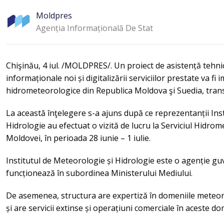
Moldpres
Agenția Informațională De Stat
Chişinău, 4 iul. /MOLDPRES/. Un proiect de asistență tehni
informaționale noi și digitalizării serviciilor prestate va fi 
hidrometeorologice din Republica Moldova şi Suedia, tr
La această înţelegere s-a ajuns după ce reprezentanții Ins
Hidrologie au efectuat o vizită de lucru la Serviciul Hidrom
Moldovei, în perioada 28 iunie – 1 iulie.
Institutul de Meteorologie și Hidrologie este o agenție g
funcționează în subordinea Ministerului Mediului.
De asemenea, structura are expertiză în domeniile meteoro
și are servicii extinse și operațiuni comerciale în aceste do