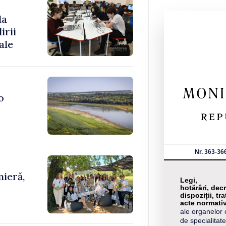
la
irii
ale
o
Nr. 363-36
ieră,
Legi,
hotărâri, decr
dispoziții, tra
acte normati
ale organelor 
de specialitate