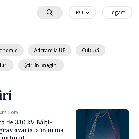
RO
Logare
onomie
Aderare la UE
Cultură
iuri
Știri în imagini
iri
/ Acum 2 ore
Sancțiuni disciplinare după vizita
delegației talibanilor în Republica
Moldova. Maia Sandu: „Este rușinos