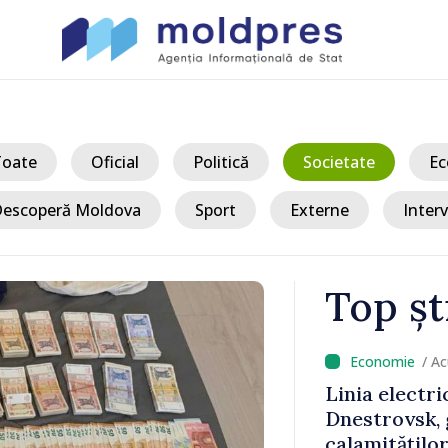
Toate
Oficial
Politică
Societate
Ec
escoperă Moldova
Sport
Externe
Interv
Top șt
/ Acum 1 oră
 electrică de 330 kV Bălți–
trovsk, grav avariată în urma
mităților naturale