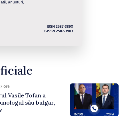
ații, anunțuri,
ISSN 2587-389X
E-ISSN 2587-3903
ficiale
7 ore
ul Vasile Tofan a
omologul său bulgar,
v