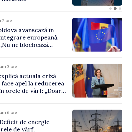
că oameni cu funcții înalte nu
cunosc politica statului”
 2 ore
ldova avansează în
integrare europeană.
„Nu ne blochează
cum 3 ore
xplică actuala criză
i face apel la reducerea
n orele de vârf: „Doar
 menține prețurile la
 mic”
cum 6 ore
eficit de energie
orele de vârf;