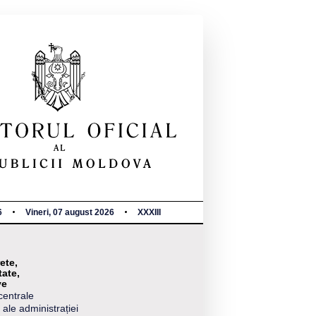
6
Vineri, 07 august 2026
XXXIII
ete,
tate,
ve
centrale
 ale administrației