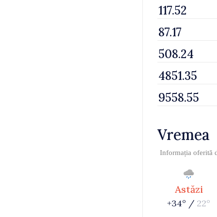
Vremea
Informația oferită
Astăzi
+34° /
22°