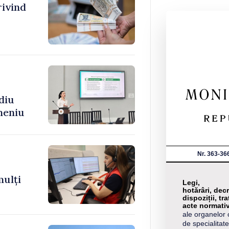
rivind
diu
meniu
Nr. 363-36
mulți
Legi,
hotărâri, decr
dispoziții, tra
acte normati
ale organelor 
de specialitate