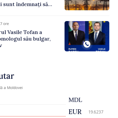
 sunt îndemnați să
că
7 ore
ul Vasile Tofan a
omologul său bulgar,
v
utar
lă a Moldovei
MDL
EUR
19.6237