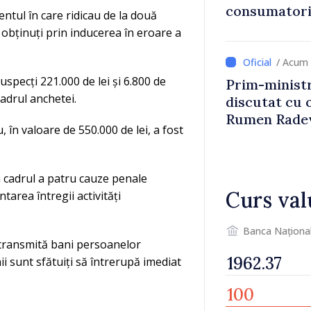
consumatorii
entul în care ridicau de la două
economiseas
i obținuți prin inducerea în eroare a
/ Acum 
 suspecți 221.000 de lei și 6.800 de
Prim-ministr
cadrul anchetei.
discutat cu 
Rumen Rade
u, în valoare de 550.000 de lei, a fost
în cadrul a patru cauze penale
Curs val
area întregii activități
Banca Naționa
 transmită bani persoanelor
i sunt sfătuiți să întrerupă imediat