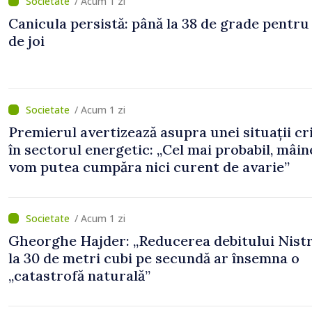
/ Acum 1 zi
Canicula persistă: până la 38 de grade pentru
de joi
/ Acum 1 zi
Premierul avertizează asupra unei situații cr
în sectorul energetic: „Cel mai probabil, mâin
vom putea cumpăra nici curent de avarie”
/ Acum 1 zi
Gheorghe Hajder: „Reducerea debitului Nistr
la 30 de metri cubi pe secundă ar însemna o
„catastrofă naturală”