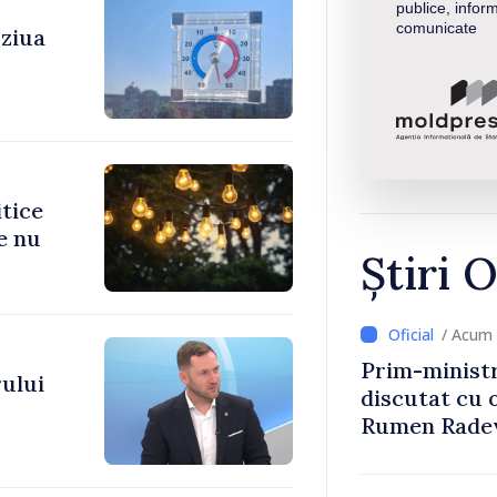
publice, inform
comunicate
 ziua
itice
e nu
Știri O
/ Acum 
Prim-ministr
ului
discutat cu 
Rumen Rade