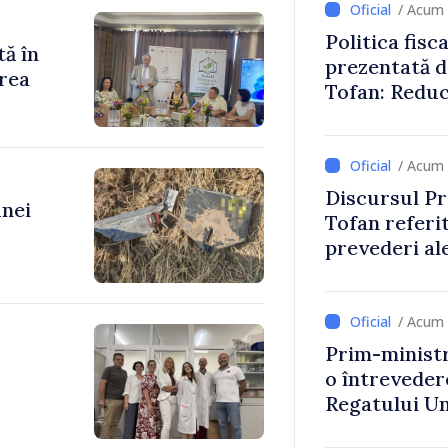
/ Acum 
Politica fisc
tă în
prezentată d
rea
Tofan: Reduc
stimularea in
mai echitabi
/ Acum 
Discursul Pr
unei
Tofan referit
prevederi ale
anul 2027
/ Acum 
Prim-ministr
o întrevede
Regatului Uni
Irlandei de 