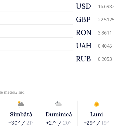
USD
16.6982
GBP
22.5125
RON
3.8611
UAH
0.4045
RUB
0.2053
 de
meteo2.md
Sîmbătă
Duminică
Luni
+30° /
21°
+27° /
20°
+29° /
19°