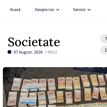
Acasă
Despre noi
Servicii
Societate
D
07 August, 2026
/ 00:52
minute
ră a Găgăuziei
Linia
un mandat deplin.
Dnes
 Sandu: „Alegerile
cala