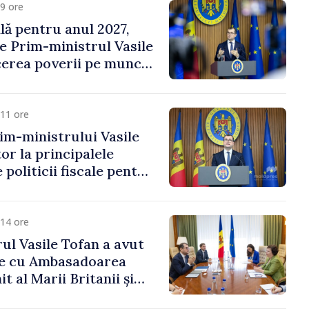
9 ore
ală pentru anul 2027,
e Prim-ministrul Vasile
erea poverii pe muncă,
vestițiilor și o taxare
lă
11 ore
im-ministrului Vasile
or la principalele
 politicii fiscale pentru
14 ore
ul Vasile Tofan a avut
re cu Ambasadoarea
t al Marii Britanii și
Nord, Fern Horine