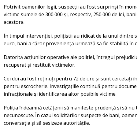
Potrivit oamenilor legii, suspecții au fost surprinși în mom
victime sumele de 300.000 și, respectiv, 250.000 de lei, ban
acestora.
În timpul intervenției, polițiștii au ridicat de la unul dintre
euro, bani a căror proveniență urmează să fie stabilită în 
Datorită acțiunilor operative ale poliției, întregul prejudici
recuperat și restituit victimelor.
Cei doi au fost reținuți pentru 72 de ore și sunt cercetați 
pentru escrocherie. Investigațiile continuă pentru document
infracționale și identificarea altor posibile victime.
Poliția îndeamnă cetățenii să manifeste prudență și să nu
necunoscute. În cazul solicitărilor suspecte de bani, oameni
conversația și să sesizeze autoritățile.