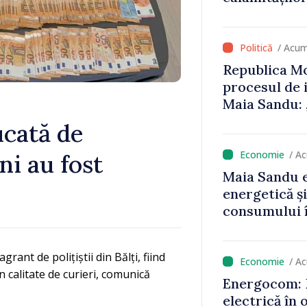
/ Acum
Republica Mo
procesul de 
Maia Sandu: 
niciun stat”
cată de
/ A
ni au fost
Maia Sandu e
energetică ș
consumului î
astfel putem
un nivel mai
grant de polițiștii din Bălți, fiind
/ A
 calitate de curieri, comunică
Energocom: D
electrică în 