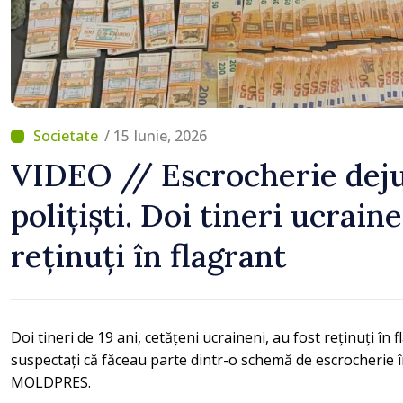
orecte””
/ 15 Iunie, 2026
VIDEO // Escrocherie deju
polițiști. Doi tineri ucraine
reținuți în flagrant
Doi tineri de 19 ani, cetățeni ucraineni, au fost reținuți în fla
suspectați că făceau parte dintr-o schemă de escrocherie în
MOLDPRES.