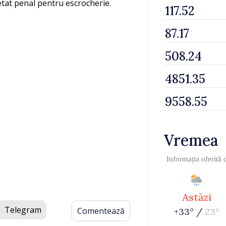
cetat penal pentru escrocherie.
Vremea
Informația oferită
Astăzi
Telegram
Comentează
+33° /
23°