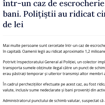
într-un caz de escrocherie 
bani. Polițiștii au ridicat c
de lei
Mai multe persoane sunt cercetate într-un caz de escrocher
în capitală. Oamenii legii au ridicat aproximativ 1,2 milio
Potrivit Inspectoratului General al Poliției, un colector imp
transporta sumele obținute ilegal către un punct de schimb
erau păstrați temporar și ulterior transmiși altor membri a
În cadrul perchezițiilor efectuate pe acest caz, au fost ridi
valute, inclusiv sume nedeclarate și bani proveniți din activi
Administratorul punctului de schimb valutar, suspectat că 