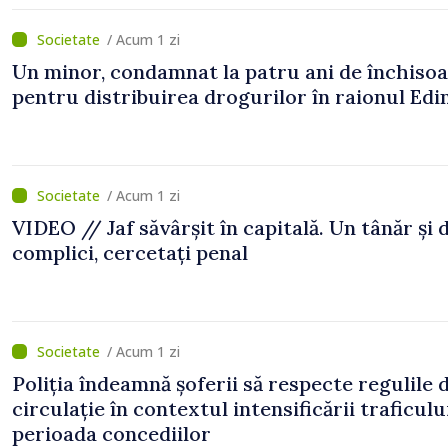
/ Acum 1 zi
Un minor, condamnat la patru ani de închiso
pentru distribuirea drogurilor în raionul Edi
/ Acum 1 zi
VIDEO // Jaf săvârșit în capitală. Un tânăr și 
complici, cercetați penal
/ Acum 1 zi
Poliția îndeamnă șoferii să respecte regulile 
circulație în contextul intensificării traficulu
perioada concediilor