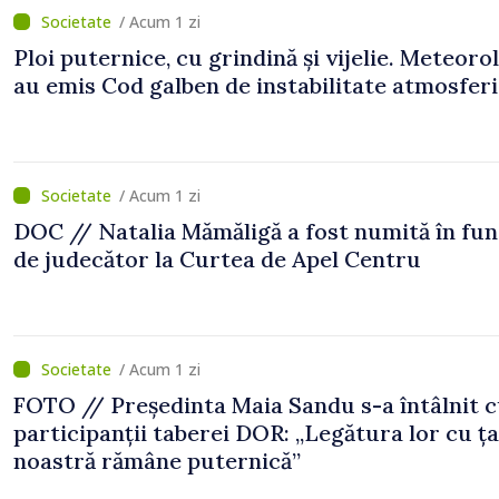
/ Acum 1 zi
Ploi puternice, cu grindină și vijelie. Meteorol
au emis Cod galben de instabilitate atmosfer
/ Acum 1 zi
DOC // Natalia Mămăligă a fost numită în fun
de judecător la Curtea de Apel Centru
/ Acum 1 zi
FOTO // Președinta Maia Sandu s-a întâlnit 
participanții taberei DOR: „Legătura lor cu ț
noastră rămâne puternică”