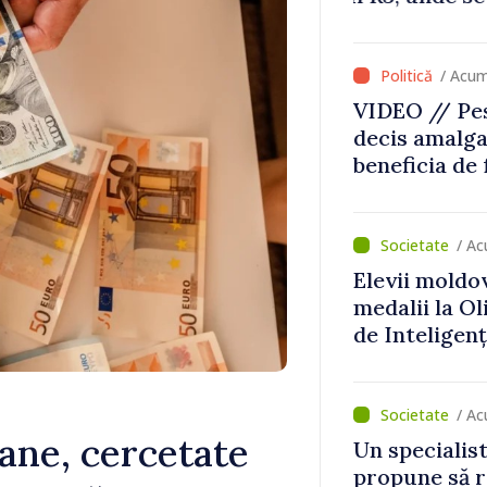
că Republica
direcția cor
/ Acu
VIDEO // Pes
decis amalga
beneficia de
investiții. I
important să
dăm o șansă l
/ A
dezvolte”
Elevii moldo
medalii la O
de Inteligenț
/ Ac
ane, cercetate
Un specialist
propune să r