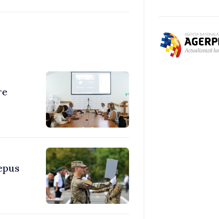
re
depus