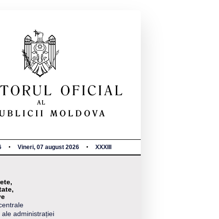
6
Vineri, 07 august 2026
XXXIII
ete,
tate,
ve
centrale
 ale administrației