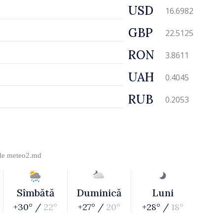
USD
16.6982
GBP
22.5125
RON
3.8611
UAH
0.4045
RUB
0.2053
 de
meteo2.md
Sîmbătă
Duminică
Luni
+30° /
22°
+27° /
20°
+28° /
18°