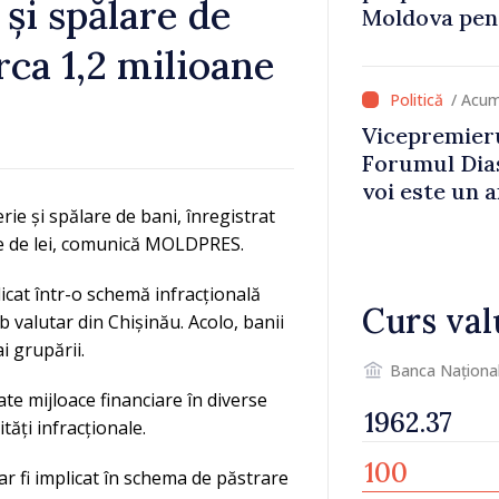
și spălare de
Moldova pent
dezvoltarea 
irca 1,2 milioane
național
/ Acum
Vicepremieru
Forumul Dias
voi este un a
ie și spălare de bani, înregistrat
noastre și c
ane de lei, comunică MOLDPRES.
imaginii Rep
licat într-o schemă infracțională
Curs val
 valutar din Chișinău. Acolo, banii
i grupării.
Banca Naționa
cate mijloace financiare în diverse
tăți infracționale.
ar fi implicat în schema de păstrare