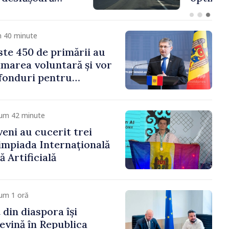
 Moldova merge în
ectă”
m 40 minute
te 450 de primării au
marea voluntară și vor
 fonduri pentru
gor Grosu: „Este
 depășim blocajele și să
ocalităților să se
cum 42 minute
veni au cucerit trei
limpiada Internațională
ă Artificială
um 1 oră
 din diaspora își
evină în Republica