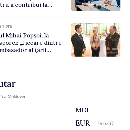
ru a contribui la
registrului naval
 1 oră
l Mihai Popșoi, la
porei: „Fiecare dintre
mbasador al țării
ontribuie la promovarea
ublicii Moldova”
utar
lă a Moldovei
MDL
EUR
19.6237