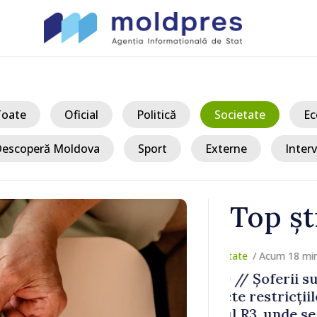
Toate
Oficial
Politică
Societate
Ec
escoperă Moldova
Sport
Externe
Interv
Top șt
/ Acum
ertizați să
Premierul Va
circulație pe
Diasporei: „
ășoară
optimismul o