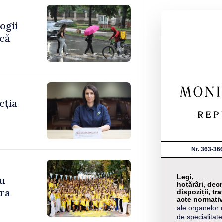
ogii
ică
cția
Nr. 363-36
Legi,
cu
hotărâri, decr
ara
dispoziții, tra
acte normati
ale organelor 
de specialitate