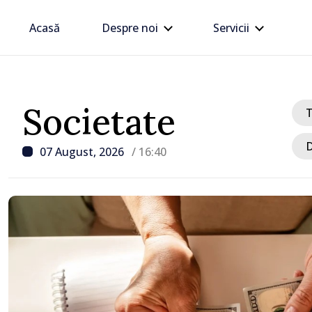
Acasă
Despre noi
Servicii
Societate
D
07 August, 2026
/ 16:40
/ Acum 18 minute
VIDEO // Șoferii sunt av
respecte restricțiile de 
drumul R3, unde se desf