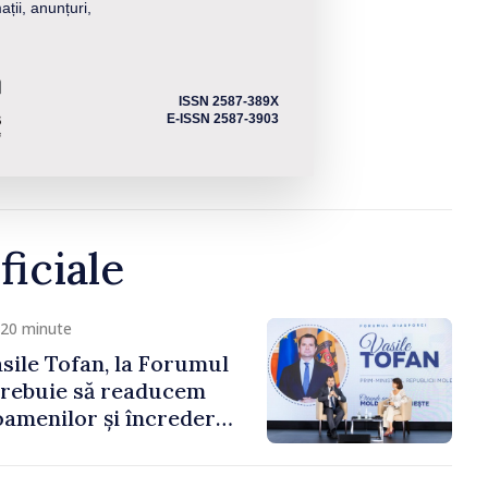
ații, anunțuri,
ISSN 2587-389X
E-ISSN 2587-3903
ficiale
 20 minute
sile Tofan, la Forumul
Trebuie să readucem
amenilor și încrederea
 Moldova merge în
ectă”