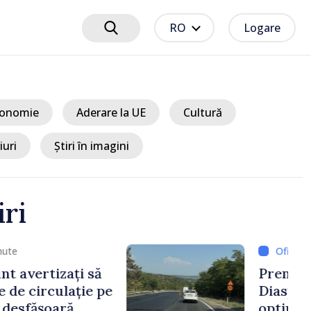
RO
Logare
onomie
Aderare la UE
Cultură
iuri
Știri în imagini
iri
 20 minute
sile Tofan, la Forumul
Trebuie să readucem
amenilor și încrederea