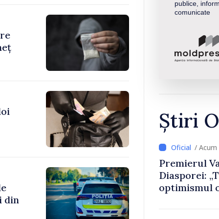
publice, inform
comunicate
are
neț
doi
Știri O
/ Acum
Premierul Va
Diasporei: „
de
optimismul o
i din
că Republica
direcția cor