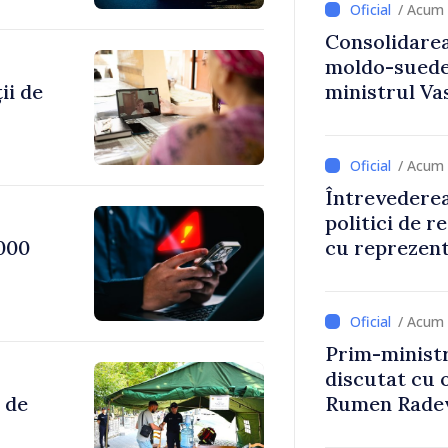
/ Acum 
Consolidarea
moldo-suedez
ii de
ministrul Vas
Ambasadoare
/ Acum 
Întrevederea
politici de r
000
cu reprezent
Comitetului 
Roșii în Mol
/ Acum 
Prim-ministr
discutat cu 
 de
Rumen Rade