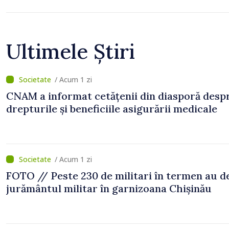
Ultimele Știri
/ Acum 1 zi
CNAM a informat cetățenii din diasporă desp
drepturile și beneficiile asigurării medicale
/ Acum 1 zi
FOTO // Peste 230 de militari în termen au 
jurământul militar în garnizoana Chișinău