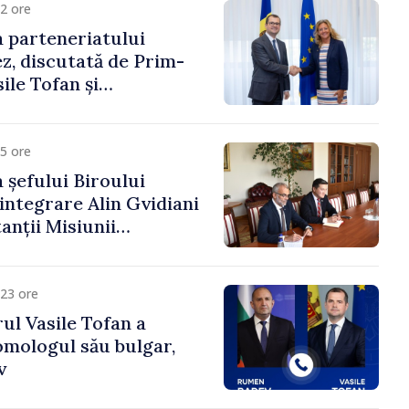
2 ore
 parteneriatului
, discutată de Prim-
ile Tofan și
a Suediei, Petra Lärke
5 ore
 șefului Biroului
eintegrare Alin Gvidiani
anții Misiunii
Internațional al Crucii
dova
23 ore
ul Vasile Tofan a
omologul său bulgar,
v