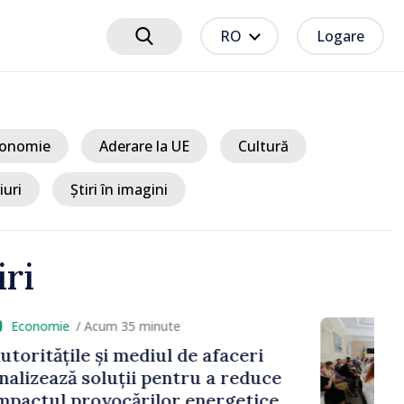
RO
Logare
onomie
Aderare la UE
Cultură
iuri
Știri în imagini
iri
cum 35 minute
și mediul de afaceri
oluții pentru a reduce
vocărilor energetice