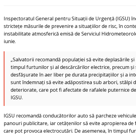
Inspectoratul General pentru Situații de Urgență (IGSU) î
strictețe măsurile de prevenire a situațiilor de risc, în con
instabilitate atmosferică emisă de Serviciul Hidrometeorolog
iunie.
„Salvatorii recomandă populației să evite deplasările și 
timpul furtunilor și al descărcărilor electrice, precum și s
desfășurate în aer liber pe durata precipitațiilor și a in
sunt îndemnați să evite adăpostirea sub arbori, stâlpi de
deteriorate, care pot fi afectate de rafalele puternice d
IGSU.
IGSU recomandă conducătorilor auto să parcheze vehiculele
panouri publicitare, iar cetățenilor să evite apropierea de 
care pot provoca electrocutări. De asemenea, în timpul furt