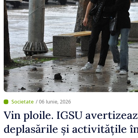
/ 06 Iunie, 2026
Vin ploile. IGSU avertizeaz
deplasările și activitățile î