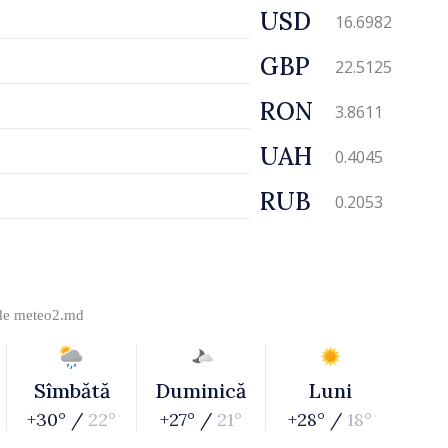
USD
16.6982
GBP
22.5125
RON
3.8611
UAH
0.4045
RUB
0.2053
 de
meteo2.md
Sîmbătă
Duminică
Luni
+30° /
22°
+27° /
21°
+28° /
18°