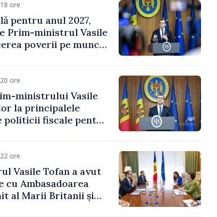
18 ore
ală pentru anul 2027,
e Prim-ministrul Vasile
erea poverii pe muncă,
vestițiilor și o taxare
lă
20 ore
im-ministrului Vasile
or la principalele
 politicii fiscale pentru
22 ore
ul Vasile Tofan a avut
re cu Ambasadoarea
t al Marii Britanii și
Nord, Fern Horine