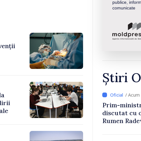
publice, inform
comunicate
venții
Știri O
la
/ Acum 
irii
Prim-ministr
ale
discutat cu 
Rumen Rade