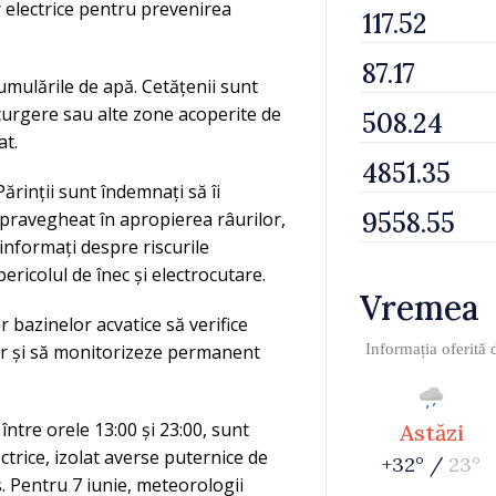
r electrice pentru prevenirea
cumulările de apă. Cetățenii sunt
curgere sau alte zone acoperite de
at.
Părinții sunt îndemnați să îi
pravegheat în apropierea râurilor,
 informați despre riscurile
pericolul de înec și electrocutare.
Vremea
 bazinelor acvatice să verifice
lor și să monitorizeze permanent
Informația oferită
ntre orele 13:00 și 23:00, sunt
Astăzi
ctrice, izolat averse puternice de
+32° /
23°
s. Pentru 7 iunie, meteorologii