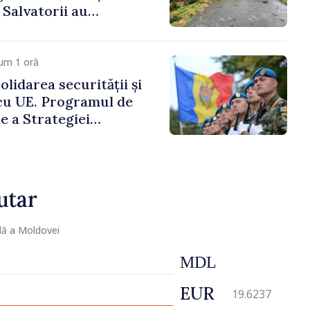
. Salvatorii au
 zece cazuri
um 1 oră
lidarea securității și
cu UE. Programul de
 a Strategiei
 Apărare pentru
4–2034, publicat în
icial
utar
lă a Moldovei
MDL
EUR
19.6237