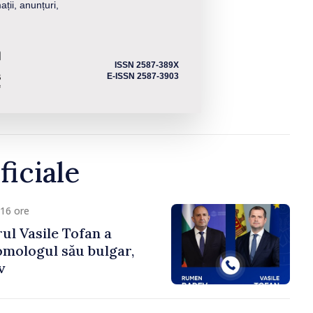
ații, anunțuri,
ISSN 2587-389X
E-ISSN 2587-3903
ficiale
16 ore
ul Vasile Tofan a
omologul său bulgar,
v