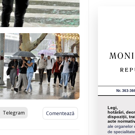
Nr. 363-36
Legi,
Telegram
hotărâri, decr
Comentează
dispoziții, tra
acte normati
ale organelor 
de specialitate