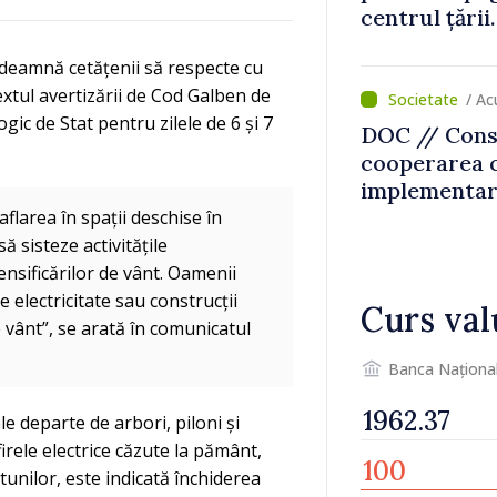
centrul țării
intervenit în
ndeamnă cetățenii să respecte cu
textul avertizării de Cod Galben de
/ Ac
ic de Stat pentru zilele de 6 și 7
DOC // Conso
cooperarea 
implementare
Naționale de
aflarea în spații deschise în
perioada 202
ă sisteze activitățile
Monitorul Of
tensificărilor de vânt. Oamenii
 electricitate sau construcții
Curs val
e vânt”, se arată în comunicatul
Banca Naționa
 departe de arbori, piloni și
firele electrice căzute la pământ,
unilor, este indicată închiderea