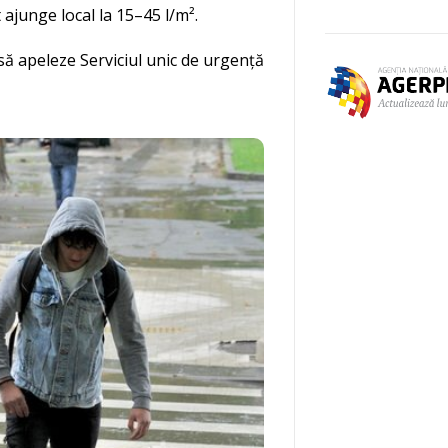
t ajunge local la 15–45 l/m².
 să apeleze Serviciul unic de urgență