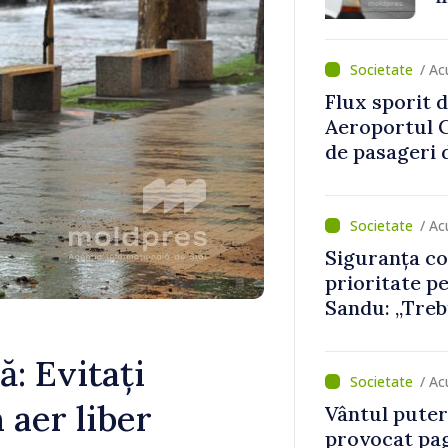
asupra econ
/ A
Flux sporit d
Aeroportul C
de pasageri d
perioada de 
/ Ac
Siguranța cop
prioritate p
Sandu: „Treb
mecanisme ca
ă: Evitați
/ Ac
n aer liber
Vântul putern
provocat pag