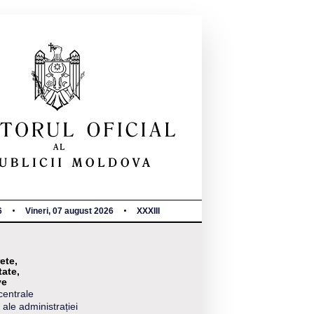
6
Vineri, 07 august 2026
XXXIII
ete,
tate,
ve
centrale
 ale administrației