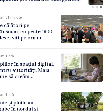
omiei
cum 51 minute
e călători pe
hișinău, cu peste 1900
eserviți pe oră în
vârf a concediilor
um 1 oră
iilor în spațiul digital,
entru autorități. Maia
uie să creăm
re să-i protejeze”
um 1 oră
ic și ploile au
ube în nordul și