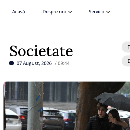
Acasă
Despre noi
Servicii
Societate
D
07 August, 2026
/ 09:44
/ Acum 9 minute
Peste 370 de accidente, 
de la începutul anului în
Șase persoane și-au pie