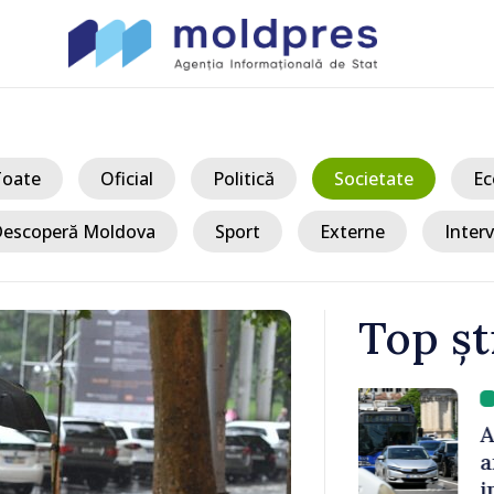
Toate
Oficial
Politică
Societate
Ec
escoperă Moldova
Sport
Externe
Interv
Top șt
/ A
înregistrate
Autoritățile 
 capitală.
analizează s
rdut viața
impactul pro