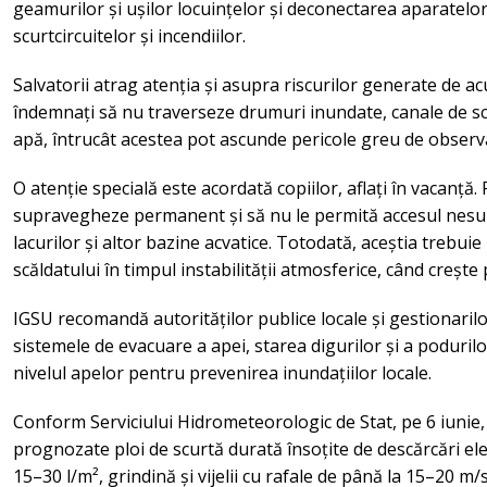
geamurilor și ușilor locuințelor și deconectarea aparatelo
scurtcircuitelor și incendiilor.
Salvatorii atrag atenția și asupra riscurilor generate de a
îndemnați să nu traverseze drumuri inundate, canale de s
apă, întrucât acestea pot ascunde pericole greu de observ
O atenție specială este acordată copiilor, aflați în vacanță. 
supravegheze permanent și să nu le permită accesul nesu
lacurilor și altor bazine acvatice. Totodată, aceștia trebuie
scăldatului în timpul instabilității atmosferice, când crește 
IGSU recomandă autorităților publice locale și gestionarilor
sistemele de evacuare a apei, starea digurilor și a poduri
nivelul apelor pentru prevenirea inundațiilor locale.
Conform Serviciului Hidrometeorologic de Stat, pe 6 iunie, î
prognozate ploi de scurtă durată însoțite de descărcări ele
15–30 l/m², grindină și vijelii cu rafale de până la 15–20 m/