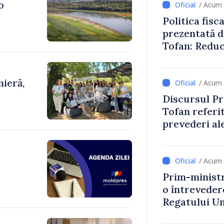
o
/ Acum 
Politica fisc
prezentată d
Tofan: Reduc
stimularea in
mai echitabi
ieră,
/ Acum 
Discursul Pr
Tofan referit
prevederi ale
anul 2027
/ Acum 
Prim-ministr
o întrevede
Regatului Uni
Irlandei de 