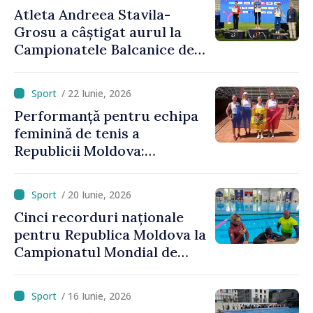
Europene
Atleta Andreea Stavila-
Grosu a câștigat aurul la
Campionatele Balcanice de
atletism
/ 22 Iunie, 2026
Performanță pentru echipa
feminină de tenis a
Republicii Moldova:
calificare spectaculoasă
după o pauză de 25 de ani
/ 20 Iunie, 2026
Cinci recorduri naționale
pentru Republica Moldova la
Campionatul Mondial de
scufundări în bazin închis
/ 16 Iunie, 2026