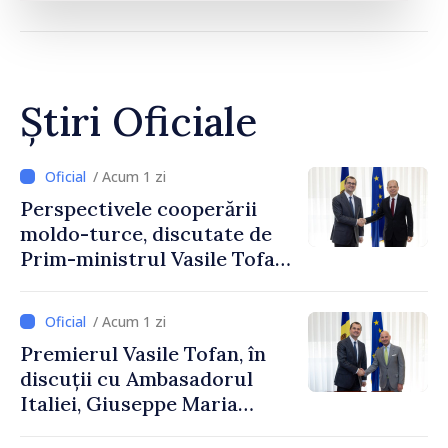
Știri Oficiale
/ Acum 1 zi
Perspectivele cooperării
moldo-turce, discutate de
Prim-ministrul Vasile Tofan
și Ambasadorul Turciei,
Uygar Mustafa Sertel
/ Acum 1 zi
Premierul Vasile Tofan, în
discuții cu Ambasadorul
Italiei, Giuseppe Maria
Perricone