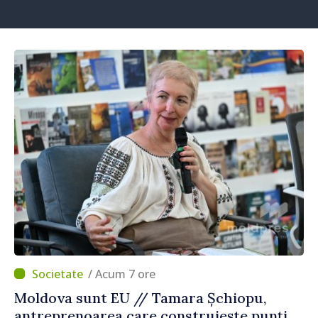
/ Acum 7 ore
Moldova sunt EU // Tamara Șchiopu,
antreprenoarea care construiește punți