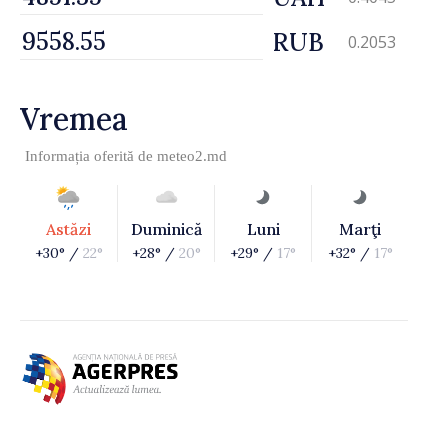
RUB
0.2053
Vremea
Informația oferită de
meteo2.md
Astăzi
Duminică
Luni
Marţi
+30° /
22°
+28° /
20°
+29° /
17°
+32° /
17°