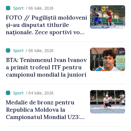
americanul Folarin Balogun
/ 06 Iulie, 2026
FOTO // Pugiliștii moldoveni
și-au disputat titlurile
naționale. Zece sportivi vor
merge la Europene
/ 06 Iulie, 2026
BTA: Tenismenul Ivan Ivanov
a primit trofeul ITF pentru
campionul mondial la juniori
/ 04 Iulie, 2026
Medalie de bronz pentru
Republica Moldova la
Campionatul Mondial U23:
canoistul Mihai Chihaia a