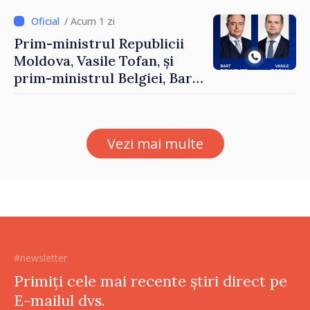
/ Acum 1 zi
Prim-ministrul Republicii
Moldova, Vasile Tofan, și
prim-ministrul Belgiei, Bart
De Wever, au discutat
despre parcursul european
al Republicii Moldova.
Vezi mai multe
#newsletter
Primiți cele mai recente știri direct pe
E-mailul dvs.