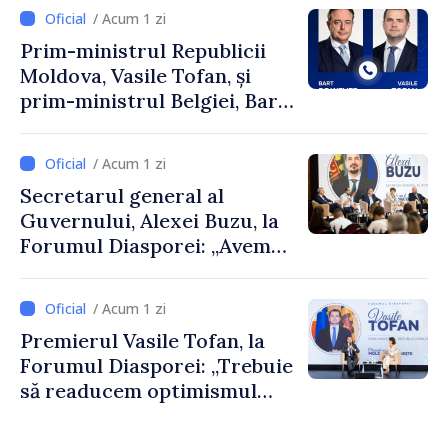
/ Acum 1 zi
Prim-ministrul Republicii
Moldova, Vasile Tofan, și
prim-ministrul Belgiei, Bart
De Wever, au discutat
despre parcursul european
/ Acum 1 zi
al Republicii Moldova.
Secretarul general al
Guvernului, Alexei Buzu, la
Forumul Diasporei: „Avem
nevoie de fiecare dintre
dumneavoastră pentru a
/ Acum 1 zi
construi comunități mai
Premierul Vasile Tofan, la
puternice”
Forumul Diasporei: „Trebuie
să readucem optimismul
oamenilor și încrederea că
Republica Moldova merge în