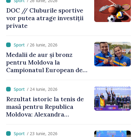
/ 26 Iunie, 2026
DOC // Cluburile sportive
vor putea atrage investiții
private
/ 26 Iunie, 2026
Medalii de aur și bronz
pentru Moldova la
Campionatul European de
kaiac-canoe: Daniela Cociu a
devenit campioană
/ 24 Iunie, 2026
europeană
Rezultat istoric la tenis de
masă pentru Republica
Moldova: Alexandra
Chiriacova a cucerit medalia
de bronz la Campionatele
/ 23 Iunie, 2026