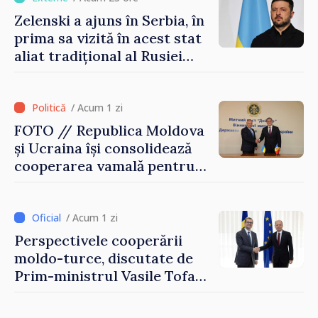
Zelenski a ajuns în Serbia, în
prima sa vizită în acest stat
aliat tradițional al Rusiei
după 2022
/ Acum 1 zi
FOTO // Republica Moldova
și Ucraina își consolidează
cooperarea vamală pentru
securizarea frontierei și
integrarea europeană.
Reuniune la Moghiliov-
/ Acum 1 zi
Podolsk
Perspectivele cooperării
moldo-turce, discutate de
Prim-ministrul Vasile Tofan
și Ambasadorul Turciei,
Uygar Mustafa Sertel