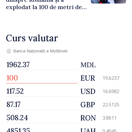
explodat la 100 de metri de
graniță
Curs valutar
Banca Națională a Moldovei
MDL
EUR
19.6237
USD
16.6982
GBP
22.5125
RON
3.8611
UAH
0.4045