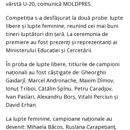
vârstă U-20, comunică MOLDPRES.
Competiția s-a desfășurat la două probe: lupte
libere și lupte feminine, reunind cei mai buni
tineri luptători din țară. La ceremonia de
premiere au fost prezenți și reprezentanți ai
Ministerului Educației și Cercetării.
În proba de lupte libere, titlurile de campioni
naționali au fost câștigate de: Gheorghii
Gaidarjî, Marcel Andronache, Maxim Dîmov,
Ionuț Triboi, Cătălin Spînu, Petru Caradjov,
Ivan Paslari, Alexandru Borș, Vitalii Perciun și
David Erhan.
La lupte feminine, campioane naționale au
devenit: Mihaela Bâcos, Ruslana Carapețianț,