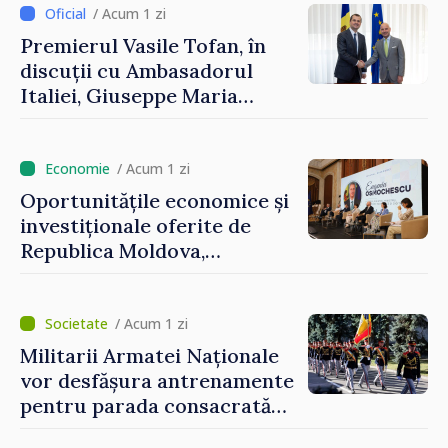
/ Acum 1 zi
Premierul Vasile Tofan, în
discuții cu Ambasadorul
Italiei, Giuseppe Maria
Perricone
/ Acum 1 zi
Oportunitățile economice și
investiționale oferite de
Republica Moldova,
prezentate de vicepremierul
Eugeniu Osmochescu, la
Forumul Diasporei
/ Acum 1 zi
Militarii Armatei Naționale
vor desfășura antrenamente
pentru parada consacrată
Zilei Independenței