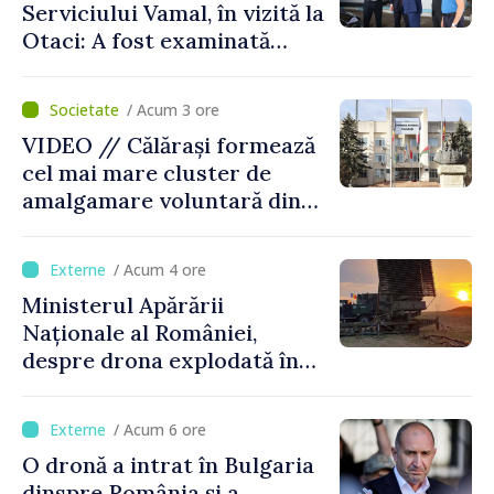
Serviciului Vamal, în vizită la
Otaci: A fost examinată
posibilitatea dotării Zonei de
control vamal cu un scanner
/ Acum 3 ore
performant
VIDEO // Călărași formează
cel mai mare cluster de
amalgamare voluntară din
Republica Moldova. Consiliul
orășenesc a aprobat decizia
/ Acum 4 ore
finală
Ministerul Apărării
Naționale al României,
despre drona explodată în
Bulgaria: „Radarele noastre
nu au detectat niciun
/ Acum 6 ore
vehicul aerian”
O dronă a intrat în Bulgaria
dinspre România și a