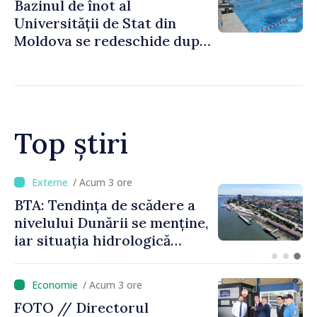
Bazinul de înot al
Universității de Stat din
Moldova se redeschide după
renovare
Top știri
/ Acum 47 minute
Energocom a asigurat
necesarul de energie
electrică pentru 8 august.
Compania îndeamnă
cetățenii să reducă
/ Acum 3 ore
consumul în orele de vârf
FOTO // Directorul