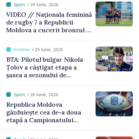
urcat pe podium
/ 29 Iunie, 2026
VIDEO // Naționala feminină
de rugby 7 a Republicii
Moldova a cucerit bronzul la
Campionatul European
Divizia Trophy
/ 29 Iunie, 2026
BTA: Pilotul bulgar Nikola
Țolov a câștigat etapa a
șasea a sezonului de
Formula 2 din Austria
/ 26 Iunie, 2026
Republica Moldova
găzduiește cea de-a doua
etapă a Campionatului
European de rugby