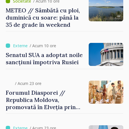
/ Acum 10 ore
METEO // Sâmbătă cu ploi,
duminică cu soare: până la
35 de grade în weekend
/ Acum 10 ore
Senatul SUA a adoptat noile
sancțiuni împotriva Rusiei
/ Acum 23 ore
Forumul Diasporei //
Republica Moldova,
promovată în Elveția prin
turism, investiții și
exporturi
/ Acum 23 ore