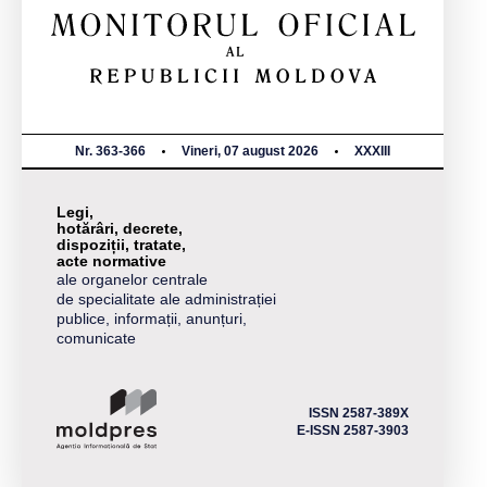
Nr. 363-366
Vineri, 07 august 2026
XXXIII
Legi,
hotărâri, decrete,
dispoziții, tratate,
acte normative
ale organelor centrale
de specialitate ale administrației
publice, informații, anunțuri,
comunicate
ISSN 2587-389X
E-ISSN 2587-3903