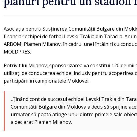
planuri pentru un stadion
Asociația pentru Susținerea Comunității Bulgare din Mold
financiar echipei de fotbal Levski Trakia din Taraclia. Anun
ARBOM, Plamen Milanov, în cadrul unei întâlniri cu conduc
MOLDPRES.
Potrivit lui Milanov, sponsorizarea va constitui 120 de mii de
utilizați de conducerea echipei inclusiv pentru acoperirea co
participării în campionatele Moldovei.
„Ținând cont de succesul echipei Levski Trakia din Tara
Comunității Bulgare din Moldova a decis să sprijine aces
următor să poată atinge unul dintre primele sale obiect
a declarat Plamen Milanov.