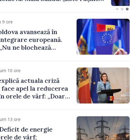
 funcții înalte nu
ica statului”
 9 ore
ldova avansează în
integrare europeană.
„Nu ne blochează
cum 10 ore
xplică actuala criză
i face apel la reducerea
n orele de vârf: „Doar
 menține prețurile la
 mic”
cum 13 ore
eficit de energie
orele de vârf;