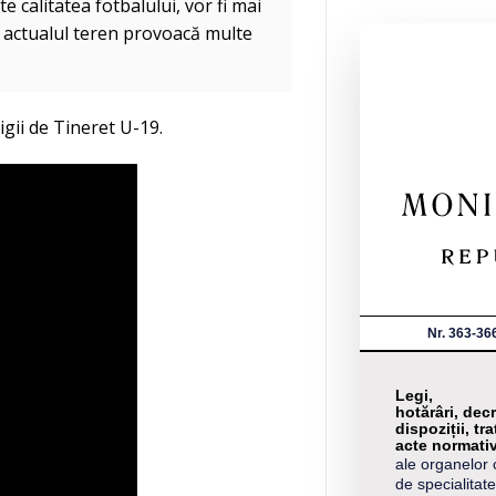
e calitatea fotbalului, vor fi mai
că actualul teren provoacă multe
gii de Tineret U-19.
Nr. 363-36
Legi,
hotărâri, decr
dispoziții, tra
acte normati
ale organelor 
de specialitate