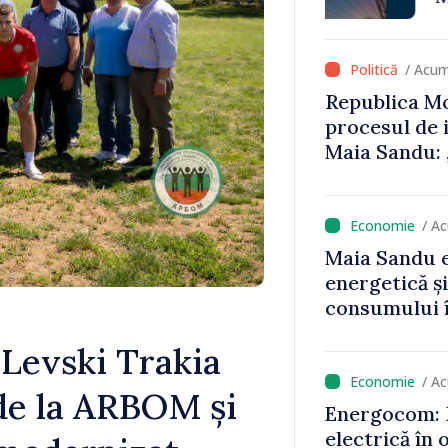
că oameni cu
cunosc polit
/ Acum
Republica Mo
procesul de 
Maia Sandu: 
niciun stat”
/ A
Maia Sandu e
energetică ș
consumului î
astfel putem
 Levski Trakia
un nivel mai
/ A
 de la ARBOM și
Energocom: D
electrică în 