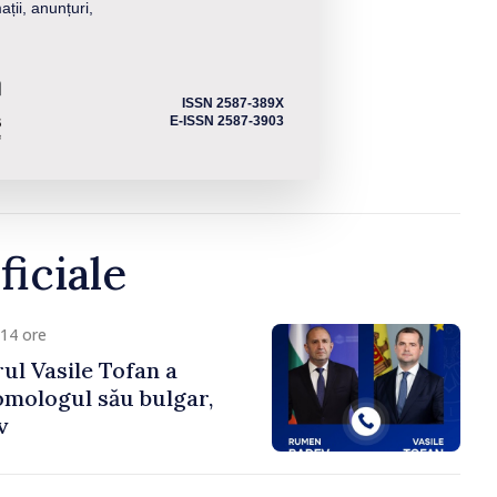
ații, anunțuri,
ISSN 2587-389X
E-ISSN 2587-3903
ficiale
14 ore
ul Vasile Tofan a
omologul său bulgar,
v