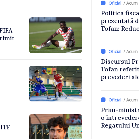
/ Acum 
Politica fisc
prezentată d
Tofan: Reduc
 FIFA
stimularea in
rimit
mai echitabi
/ Acum 
Discursul Pr
Tofan referit
prevederi ale
anul 2027
/ Acum 
Prim-ministr
o întrevede
Regatului Uni
 ITF
Irlandei de 