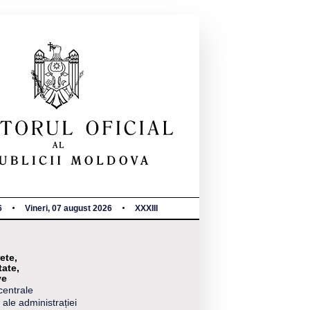
6
Vineri, 07 august 2026
XXXIII
ete,
tate,
ve
centrale
 ale administrației