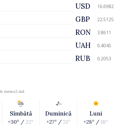
USD
16.6982
GBP
22.5125
RON
3.8611
UAH
0.4045
RUB
0.2053
 de
meteo2.md
Sîmbătă
Duminică
Luni
+30° /
22°
+27° /
21°
+28° /
18°