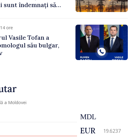
 sunt îndemnați să
că
14 ore
ul Vasile Tofan a
omologul său bulgar,
v
utar
lă a Moldovei
MDL
EUR
19.6237