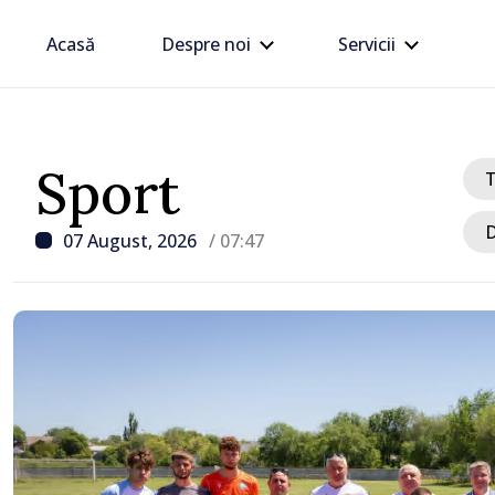
Acasă
Despre noi
Servicii
Sport
D
07 August, 2026
/ 07:47
/ Acum 8 ore
Linia electrică de 330 kV
Dnestrovsk, grav avaria
calamităților naturale