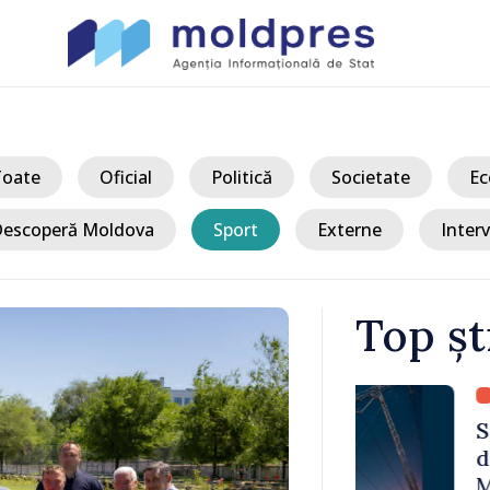
Toate
Oficial
Politică
Societate
Ec
escoperă Moldova
Sport
Externe
Interv
Top șt
/ Acum
 Bălți–
Sancțiuni dis
tă în urma
delegației ta
Moldova. Mai