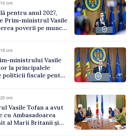
16 ore
ală pentru anul 2027,
e Prim-ministrul Vasile
erea poverii pe muncă,
vestițiilor și o taxare
lă
18 ore
im-ministrului Vasile
or la principalele
 politicii fiscale pentru
20 ore
ul Vasile Tofan a avut
re cu Ambasadoarea
t al Marii Britanii și
Nord, Fern Horine