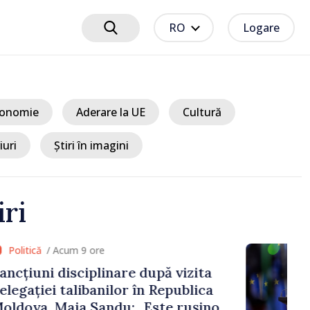
RO
Logare
onomie
Aderare la UE
Cultură
iuri
Știri în imagini
iri
 9 ore
ciplinare după vizita
libanilor în Republica
a Sandu: „Este rușinos