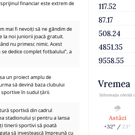
sprijinul financiar este extrem de
om mai fi nevoiți să ne gândim de
a noi juniorii joacă gratuit.
 când nu primesc nimic. Acest
 se dedice complet fotbalului”, a
sa un proiect amplu de
Vremea
 urma să devină baza clubului
sportive în sudul țării.
Informația oferită
ură sportivă din cadrul
Astăzi
a stadionului și pentru a lansa
i tinerii sportivi să poată
+32° /
23°
ste gata să investească împreună cu