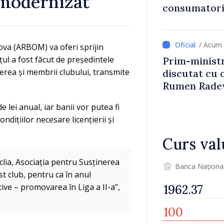
 modernizat
consumatorii
economiseas
/ Acum 
ova (ARBOM) va oferi sprijin
țul a fost făcut de președintele
Prim-ministr
erea și membrii clubului, transmite
discutat cu 
Rumen Rade
 lei anual, iar banii vor putea fi
ndițiilor necesare licențierii și
Curs val
clia, Asociația pentru Susținerea
Banca Naționa
t club, pentru ca în anul
ive – promovarea în Liga a II-a”,