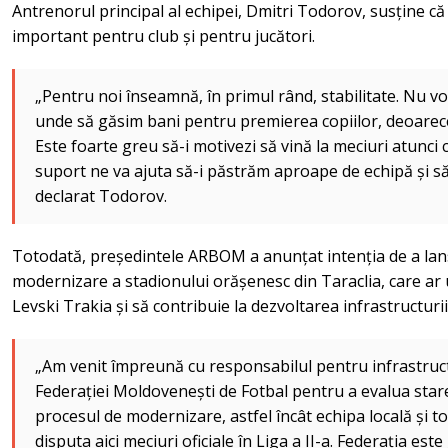
Antrenorul principal al echipei, Dmitri Todorov, susține că 
important pentru club și pentru jucători.
„Pentru noi înseamnă, în primul rând, stabilitate. Nu v
unde să găsim bani pentru premierea copiilor, deoarece l
Este foarte greu să-i motivezi să vină la meciuri atunci
suport ne va ajuta să-i păstrăm aproape de echipă și să
declarat Todorov.
Totodată, președintele ARBOM a anunțat intenția de a lan
modernizare a stadionului orășenesc din Taraclia, care ar
Levski Trakia și să contribuie la dezvoltarea infrastructurii 
„Am venit împreună cu responsabilul pentru infrastruct
Federației Moldovenești de Fotbal pentru a evalua stare
procesul de modernizare, astfel încât echipa locală și toț
disputa aici meciuri oficiale în Liga a II-a. Federația e