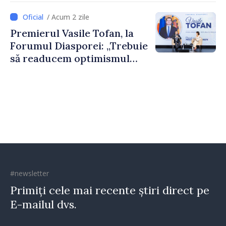
dumneavoastră pentru a
/ Acum 2 zile
construi comunități mai
Premierul Vasile Tofan, la
puternice”
Forumul Diasporei: „Trebuie
să readucem optimismul
oamenilor și încrederea că
Republica Moldova merge în
direcția corectă”
#newsletter
Primiți cele mai recente știri direct pe
E-mailul dvs.