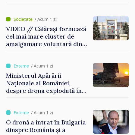
posibilitatea dotării Zonei de
control vamal cu un scanner
performant
/ Acum 1 zi
VIDEO // Călărași formează
cel mai mare cluster de
amalgamare voluntară din
Republica Moldova. Consiliul
orășenesc a aprobat decizia
finală
/ Acum 1 zi
Ministerul Apărării
Naționale al României,
despre drona explodată în
Bulgaria: „Radarele noastre
nu au detectat niciun
vehicul aerian”
/ Acum 1 zi
O dronă a intrat în Bulgaria
dinspre România și a