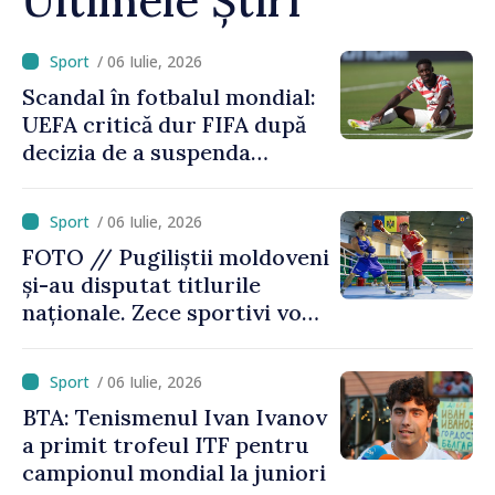
Ultimele Știri
/ 06 Iulie, 2026
Scandal în fotbalul mondial:
UEFA critică dur FIFA după
decizia de a suspenda
cartonașul roșu primit de
americanul Folarin Balogun
/ 06 Iulie, 2026
FOTO // Pugiliștii moldoveni
și-au disputat titlurile
naționale. Zece sportivi vor
merge la Europene
/ 06 Iulie, 2026
BTA: Tenismenul Ivan Ivanov
a primit trofeul ITF pentru
campionul mondial la juniori