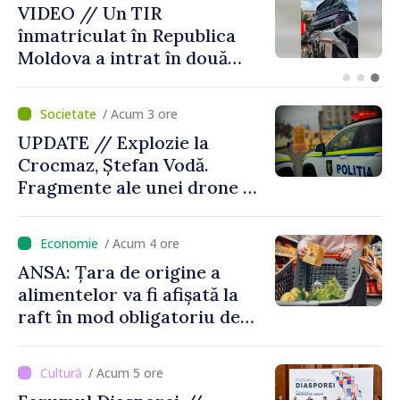
Zilele Diasporei // O poveste
despre Moldova spusă prin
culori: „Dincolo de prag”,
expoziția Olgăi Chilat,
stabilită la Bruxelles
/ Acum 3 ore
UPDATE // Explozie la
Crocmaz, Ștefan Vodă.
Fragmente ale unei drone de
luptă depistate la fața
locului
/ Acum 4 ore
ANSA: Țara de origine a
alimentelor va fi afișată la
raft în mod obligatoriu de
luni, 10 august. Comercianții
riscă amenzi de zeci de mii
/ Acum 5 ore
de lei de lei