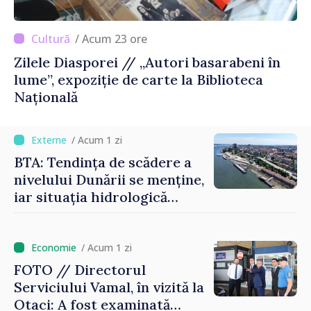
/ Acum 23 ore
Zilele Diasporei // „Autori basarabeni în
lume”, expoziție de carte la Biblioteca
Națională
/ Acum 1 zi
BTA: Tendința de scădere a
nivelului Dunării se menține,
iar situația hidrologică
rămâne dificilă
/ Acum 1 zi
FOTO // Directorul
Serviciului Vamal, în vizită la
Otaci: A fost examinată