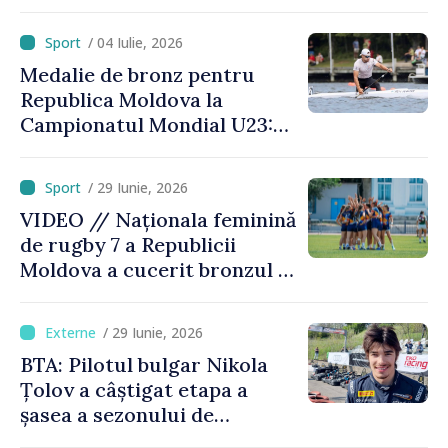
/ 04 Iulie, 2026
Medalie de bronz pentru
Republica Moldova la
Campionatul Mondial U23:
canoistul Mihai Chihaia a
urcat pe podium
/ 29 Iunie, 2026
VIDEO // Naționala feminină
de rugby 7 a Republicii
Moldova a cucerit bronzul la
Campionatul European
Divizia Trophy
/ 29 Iunie, 2026
BTA: Pilotul bulgar Nikola
Țolov a câștigat etapa a
șasea a sezonului de
Formula 2 din Austria