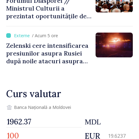
Forumul Diasporei //
Ministrul Culturii a
prezintat oportunitățile de
finanțare pentru proiecte
culturale și mobilitatea
/ Acum 5 ore
artiștilor
Zelenski cere intensificarea
presiunilor asupra Rusiei
după noile atacuri asupra
Ucrainei
Curs valutar
Banca Națională a Moldovei
MDL
EUR
19.6237