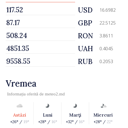
USD
16.6982
GBP
22.5125
RON
3.8611
UAH
0.4045
RUB
0.2053
Vremea
Informația oferită de
meteo2.md
Astăzi
Luni
Marţi
Miercuri
+26° /
19°
+28° /
16°
+32° /
16°
+28° /
22°