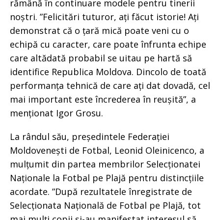
rămână în continuare modele pentru tinerii
noștri. ”Felicitări tuturor, ați făcut istorie! Ați
demonstrat că o țară mică poate veni cu o
echipă cu caracter, care poate înfrunta echipe
care altădată probabil se uitau pe hartă să
identifice Republica Moldova. Dincolo de toată
performanța tehnică de care ați dat dovadă, cel
mai important este încrederea în reușită”, a
menționat Igor Grosu.
La rândul său, președintele Federației
Moldovenești de Fotbal, Leonid Oleinicenco, a
mulțumit din partea membrilor Selecționatei
Naționale la Fotbal pe Plajă pentru distincțiile
acordate. ”După rezultatele înregistrate de
Selecționata Națională de Fotbal pe Plajă, tot
mai mulți copii și-au manifestat interesul să