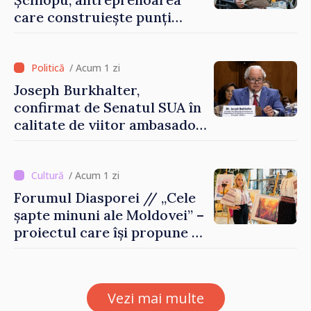
care construiește punți
între Marea Britanie și
Republica Moldova
/ Acum 1 zi
Joseph Burkhalter,
confirmat de Senatul SUA în
calitate de viitor ambasador
în Republica Moldova
/ Acum 1 zi
Forumul Diasporei // „Cele
șapte minuni ale Moldovei” –
proiectul care își propune să
apropie copiii din diaspora
de țara de origine
Vezi mai multe