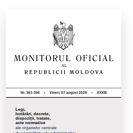
Nr. 363-366
Vineri, 07 august 2026
XXXIII
Legi,
hotărâri, decrete,
dispoziții, tratate,
acte normative
ale organelor centrale