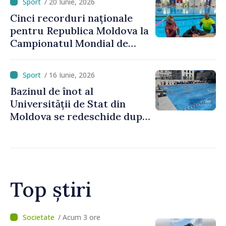
/ 20 Iunie, 2026
Cinci recorduri naționale
pentru Republica Moldova la
Campionatul Mondial de
scufundări în bazin închis
/ 16 Iunie, 2026
Bazinul de înot al
Universității de Stat din
Moldova se redeschide după
renovare
Top știri
/ Acum 2 ore