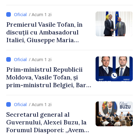
și Ambasadorul Turciei,
Uygar Mustafa Sertel
/ Acum 1 zi
Premierul Vasile Tofan, în
discuții cu Ambasadorul
Italiei, Giuseppe Maria
Perricone
/ Acum 1 zi
Prim-ministrul Republicii
Moldova, Vasile Tofan, și
prim-ministrul Belgiei, Bart
De Wever, au discutat
despre parcursul european
/ Acum 1 zi
al Republicii Moldova.
Secretarul general al
Guvernului, Alexei Buzu, la
Forumul Diasporei: „Avem
nevoie de fiecare dintre