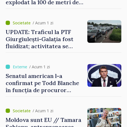
explodat la 100 de metri de
graniță
/ Acum 1 zi
UPDATE: Traficul la PTF
Giurgiulești-Galația fost
fluidizat; activitatea se
desfășoară în condiții
normale
/ Acum 1 zi
Senatul american l-a
confirmat pe Todd Blanche
în funcția de procuror
general al Statelor Unite
/ Acum 1 zi
Moldova sunt EU // Tamara
Șchiopu, antreprenoarea