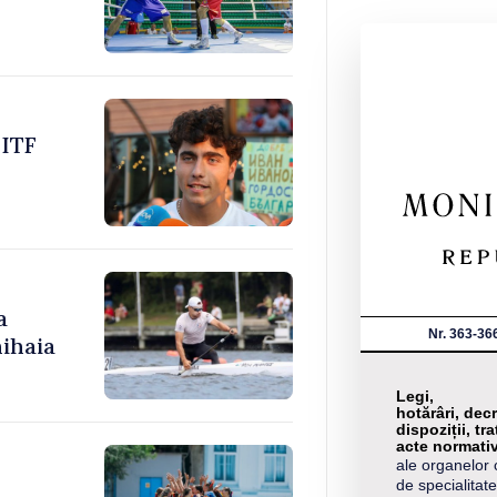
 ITF
a
Nr. 363-36
ihaia
Legi,
hotărâri, decr
dispoziții, tra
acte normati
ale organelor 
de specialitate