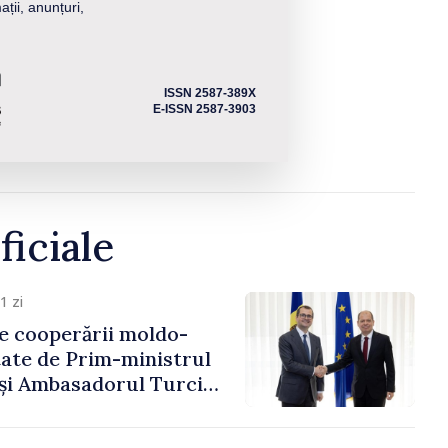
ații, anunțuri,
ISSN 2587-389X
E-ISSN 2587-3903
ficiale
1 zi
e cooperării moldo-
tate de Prim-ministrul
 și Ambasadorul Turciei,
fa Sertel