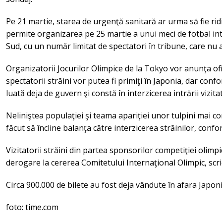
Pe 21 martie, starea de urgenţă sanitară ar urma să fie rid
permite organizarea pe 25 martie a unui meci de fotbal in
Sud, cu un număr limitat de spectatori în tribune, care nu a 
Organizatorii Jocurilor Olimpice de la Tokyo vor anunţa of
spectatorii străini vor putea fi primiţi în Japonia, dar con
luată deja de guvern şi constă în interzicerea intrării vizitat
Neliniştea populaţiei şi teama apariţiei unor tulpini mai 
făcut să încline balanţa către interzicerea străinilor, conf
Vizitatorii străini din partea sponsorilor competiţiei olimp
derogare la cererea Comitetului Internaţional Olimpic, scr
Circa 900.000 de bilete au fost deja vândute în afara Japon
foto: time.com