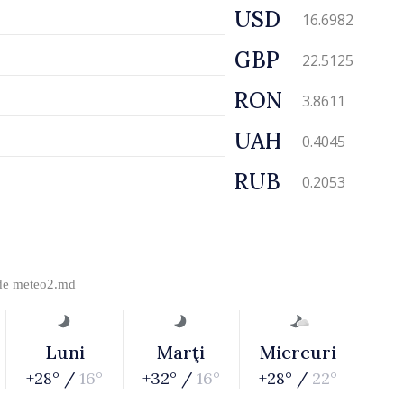
USD
16.6982
GBP
22.5125
RON
3.8611
UAH
0.4045
RUB
0.2053
 de
meteo2.md
Luni
Marţi
Miercuri
+28° /
16°
+32° /
16°
+28° /
22°