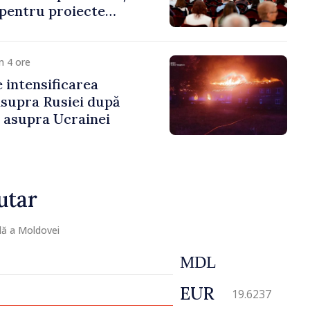
 pentru proiecte
mobilitatea artiștilor
m 4 ore
e intensificarea
asupra Rusiei după
i asupra Ucrainei
utar
lă a Moldovei
MDL
EUR
19.6237