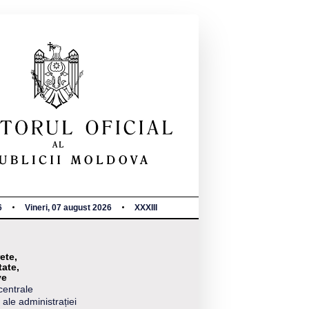
6
Vineri, 07 august 2026
XXXIII
ete,
tate,
ve
centrale
 ale administrației