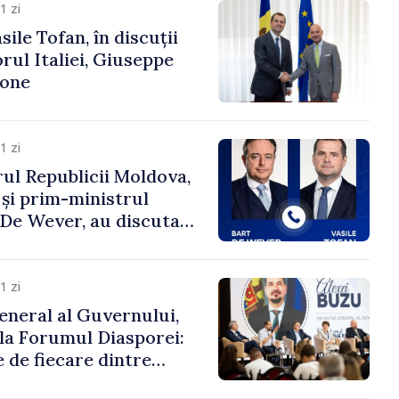
1 zi
ile Tofan, în discuții
ul Italiei, Giuseppe
cone
1 zi
ul Republicii Moldova,
 și prim-ministrul
t De Wever, au discutat
rsul european al
oldova.
1 zi
eneral al Guvernului,
 la Forumul Diasporei:
 de fiecare dintre
ră pentru a construi