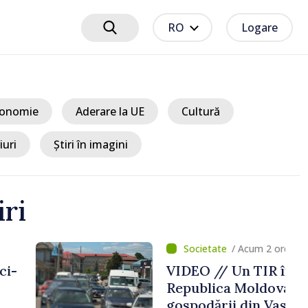
RO
Logare
onomie
Aderare la UE
Cultură
iuri
Știri în imagini
iri
um 2 ore
TIR înmatriculat în
ldova a intrat în două
in Vaslui, România