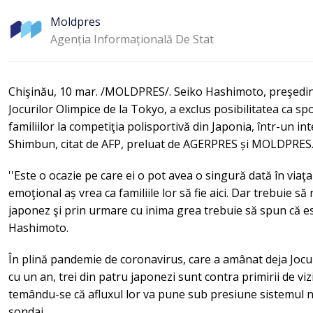
Moldpres
Agenția Informațională De Stat
Chişinău, 10 mar. /MOLDPRES/. Seiko Hashimoto, preşedin
Jocurilor Olimpice de la Tokyo, a exclus posibilitatea ca spor
familiilor la competiţia polisportivă din Japonia, într-un in
Shimbun, citat de AFP, preluat de AGERPRES și MOLDPRES
''Este o ocazie pe care ei o pot avea o singură dată în viaţ
emoţional aș vrea ca familiile lor să fie aici. Dar trebuie s
japonez şi prin urmare cu inima grea trebuie să spun că este
Hashimoto.
În plină pandemie de coronavirus, care a amânat deja Jocuri
cu un an, trei din patru japonezi sunt contra primirii de vizi
temându-se că afluxul lor va pune sub presiune sistemul 
sondaj.