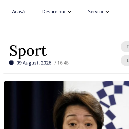
Acasă
Despre noi
Servicii
Sport
D
09 August, 2026
/ 16:45
/ Acum 2 ore
Trafic intens la postul 
Moghilev-Podolsk, pe se
ieșire din Republica Mo