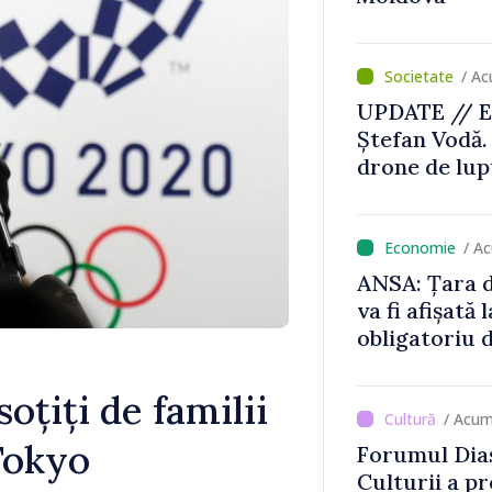
/ Ac
UPDATE // E
Ștefan Vodă.
drone de lupt
locului
/ A
ANSA: Țara d
va fi afișată 
obligatoriu d
Comercianții
de mii de lei 
soțiți de familii
/ Acum
 Tokyo
Forumul Dias
Culturii a pr