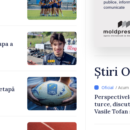
publice, inform
comunicate
apa a
Știri O
/ Acum 
etapă
Perspectivel
turce, discu
Vasile Tofan
Uygar Musta