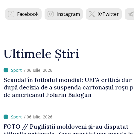
Facebook
Instagram
X/Twitter
Ultimele Știri
/ 06 Iulie, 2026
Scandal în fotbalul mondial: UEFA critică dur
după decizia de a suspenda cartonașul roșu p
de americanul Folarin Balogun
/ 06 Iulie, 2026
FOTO // Pugiliștii moldoveni și-au disputat
titlurile naționale. Zece sportivi vor merge la