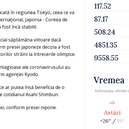
icată în regiunea Tokyo, ceea ce va
ternaţional, Japonia - Coreea de
fost încă stabilit.
icial săptămâna viitoare dacă
form presei japoneze decizia a fost
orilor străini la întrecerile olimpice.
contagioase ale coronavirusului au
orm agenţiei Kyodo.
Vremea
ice ar putea însă beneficia de o
Informația oferită
ie cotidianul Asahi Shimbun.
iei, conform presei nipone.
Astăzi
+26° /
19°