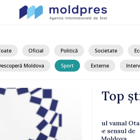
Toate
Oficial
Politică
Societate
Ec
escoperă Moldova
Sport
Externe
Interv
Top șt
/ Ac
vamal Otaci-
VIDEO // Un 
nsul de
Republica Mo
ldova
gospodării d