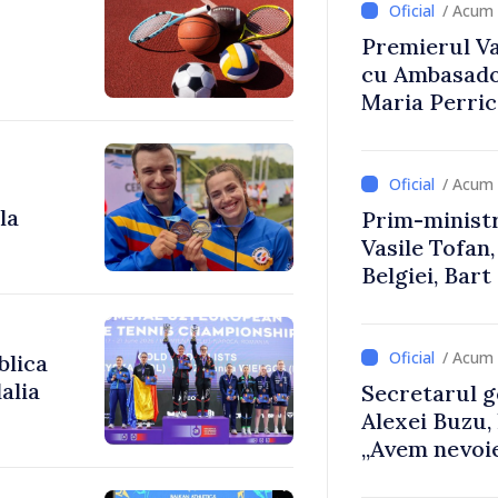
/ Acum 
Premierul Vas
cu Ambasador
Maria Perri
/ Acum 
la
Prim-ministr
Vasile Tofan,
Belgiei, Bar
despre parcu
Republicii M
/ Acum 
blica
alia
Secretarul g
Alexei Buzu,
„Avem nevoie
dumneavoast