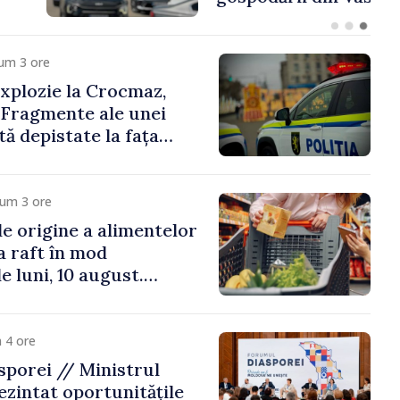
um 3 ore
xplozie la Crocmaz,
 Fragmente ale unei
ă depistate la fața
cum 3 ore
e origine a alimentelor
la raft în mod
e luni, 10 august.
 riscă amenzi de zeci
de lei
 4 ore
porei // Ministrul
ezintat oportunitățile