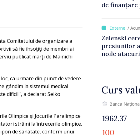
de finanțare
culturale și 
/ Acu
Zelenski cer
ta Comitetului de organizare a
presiunilor 
tivii să fie însoţiţi de membri ai
noile atacur
terviu publicat marţi de Mainichi
.
a loc, ca urmare din punct de vedere
ă ne gândim la sistemul medical
Curs val
 dificil'', a declarat Seiko
Banca Naționa
le Olimpice şi Jocurile Paralimpice
tatori străini la întrecerile olimpice,
nipon de sănătate, conform unui