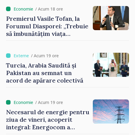
contribuie la promovarea
imaginii Republicii Moldova”
/ Acum 18 ore
Premierul Vasile Tofan, la
Forumul Diasporei: „Trebuie
să îmbunătățim viața
oamenilor și să repornim
motoarele economiei”
/ Acum 19 ore
Turcia, Arabia Saudită și
Pakistan au semnat un
acord de apărare colectivă
/ Acum 19 ore
Necesarul de energie pentru
ziua de vineri, acoperit
integral: Energocom a
rezervat volumele