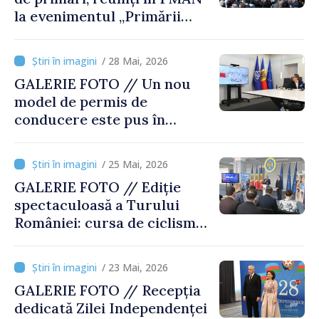
la evenimentul „Primării
Puternice. Localități
Dezvoltate” . Premierul
/ 28 Mai, 2026
interimar al României,
GALERIE FOTO // Un nou
invitat special
model de permis de
conducere este pus în
circulație în Republica
Moldova
/ 25 Mai, 2026
GALERIE FOTO // Ediție
spectaculoasă a Turului
României: cursa de ciclism
de peste 800 de km leagă
Chișinăul de București
/ 23 Mai, 2026
GALERIE FOTO // Recepția
dedicată Zilei Independenței