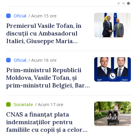
turism, investiții și
exporturi
/ Acum 15 ore
Premierul Vasile Tofan, în
discuții cu Ambasadorul
Italiei, Giuseppe Maria
Perricone
/ Acum 16 ore
Prim-ministrul Republicii
Moldova, Vasile Tofan, și
prim-ministrul Belgiei, Bart
De Wever, au discutat
despre parcursul european
/ Acum 17 ore
al Republicii Moldova.
CNAS a finanțat plata
indemnizațiilor pentru
familiile cu copii și a celor