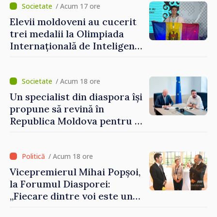
Grosu: „Este important să
/ Acum 17 ore
depășim blocajele și să dăm o
Elevii moldoveni au cucerit
șansă localităților să se
trei medalii la Olimpiada
dezvolte”
Internațională de Inteligență
Artificială
/ Acum 18 ore
Un specialist din diaspora își
propune să revină în
Republica Moldova pentru a
contribui la dezvoltarea
registrului naval național
/ Acum 18 ore
Vicepremierul Mihai Popșoi,
la Forumul Diasporei:
„Fiecare dintre voi este un
ambasador al țării noastre și