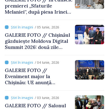
și făptași”
premierei „Sfaturile
Melaniei”, după piesa Irinei
Nechit
/ 05 Iunie, 2026
GALERIE FOTO // Chișinăul
găzduiește Moldova Digital
Summit 2026: două zile
dedicate inovației și
transformării digitale
/ 04 Iunie, 2026
GALERIE FOTO //
Eveniment major la
Chișinău: UE anunță
investiții de 1 miliard de euro
în Republica Moldova
/ 03 Iunie, 2026
GALERIE FOTO // Salonul