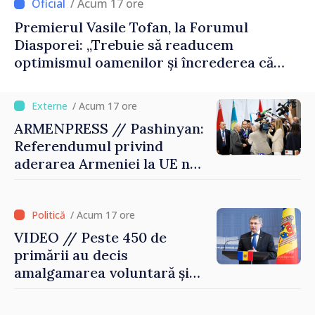
/ Acum 17 ore
Premierul Vasile Tofan, la Forumul
Diasporei: „Trebuie să readucem
optimismul oamenilor și încrederea că
Republica Moldova merge în direcția
corectă”
/ Acum 17 ore
ARMENPRESS // Pashinyan:
Referendumul privind
aderarea Armeniei la UE nu
este posibil în această etapă
/ Acum 17 ore
VIDEO // Peste 450 de
primării au decis
amalgamarea voluntară și
vor beneficia de fonduri
pentru investiții. Igor