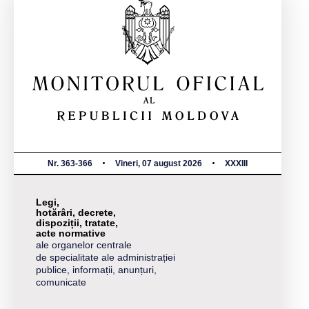
Nr. 363-366
Vineri, 07 august 2026
XXXIII
Legi,
hotărâri, decrete,
dispoziții, tratate,
acte normative
ale organelor centrale
de specialitate ale administrației
publice, informații, anunțuri,
comunicate