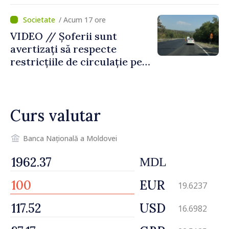
pentru incapacitate
temporară de muncă
/ Acum 17 ore
VIDEO // Șoferii sunt
avertizați să respecte
restricțiile de circulație pe
drumul R3, unde se
desfășoară lucrări de
reparație
Curs valutar
Banca Națională a Moldovei
MDL
EUR
19.6237
USD
16.6982