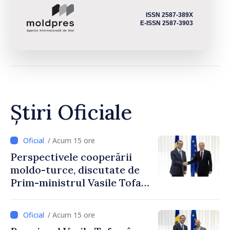
ISSN 2587-389X
E-ISSN 2587-3903
Știri Oficiale
/ Acum 15 ore
Perspectivele cooperării
moldo-turce, discutate de
Prim-ministrul Vasile Tofan
și Ambasadorul Turciei,
Uygar Mustafa Sertel
/ Acum 15 ore