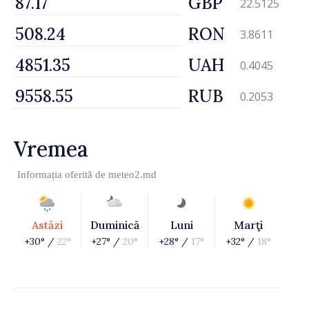
GBP
22.5125
RON
3.8611
UAH
0.4045
RUB
0.2053
Vremea
Informația oferită de
meteo2.md
Astăzi
Duminică
Luni
Marţi
+30° /
22°
+27° /
20°
+28° /
17°
+32° /
18°