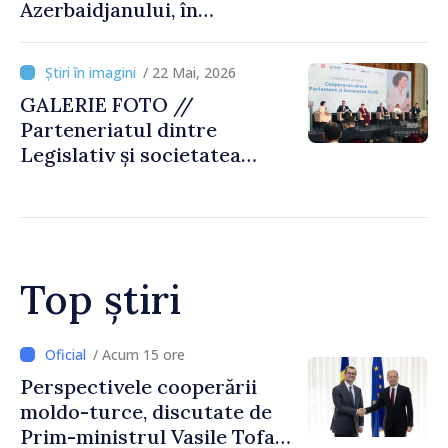
Azerbaidjanului, în
obiectivul MOLDPRES
/ 22 Mai, 2026
GALERIE FOTO //
Parteneriatul dintre
Legislativ și societatea
civilă, reconfirmat la
conferința anuală de la
Chișinău
Top știri
/ Acum 12 ore
Forumul Diasporei //
Republica Moldova,
promovată în Elveția prin