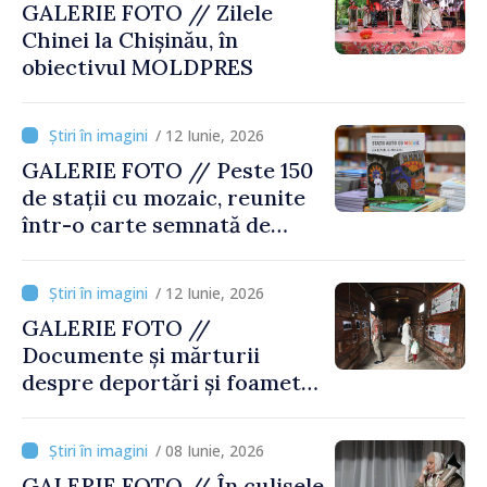
GALERIE FOTO // Zilele
Chinei la Chișinău, în
obiectivul MOLDPRES
/ 12 Iunie, 2026
GALERIE FOTO // Peste 150
de stații cu mozaic, reunite
într-o carte semnată de
Ștefan Susai
/ 12 Iunie, 2026
GALERIE FOTO //
Documente și mărturii
despre deportări și foamete,
prezentate la Expoziția
„Teroarea de stat în Moldova
/ 08 Iunie, 2026
sovietică. Amploare, victime
GALERIE FOTO // În culisele