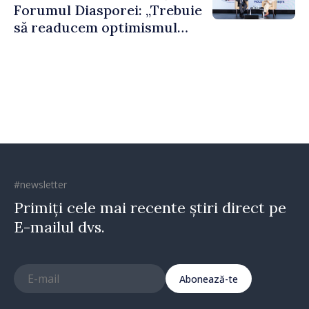
Forumul Diasporei: „Trebuie
să readucem optimismul
oamenilor și încrederea că
Republica Moldova merge în
direcția corectă”
#newsletter
Primiți cele mai recente știri direct pe
E-mailul dvs.
Abonează-te