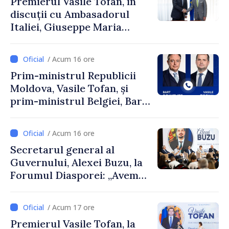
Premierul Vasile Tofan, în
discuții cu Ambasadorul
Italiei, Giuseppe Maria
Perricone
/ Acum 16 ore
Prim-ministrul Republicii
Moldova, Vasile Tofan, și
prim-ministrul Belgiei, Bart
De Wever, au discutat
despre parcursul european
/ Acum 16 ore
al Republicii Moldova.
Secretarul general al
Guvernului, Alexei Buzu, la
Forumul Diasporei: „Avem
nevoie de fiecare dintre
dumneavoastră pentru a
/ Acum 17 ore
construi comunități mai
Premierul Vasile Tofan, la
puternice”