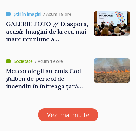
/ Acum 19 ore
GALERIE FOTO // Diaspora,
acasă: Imagini de la cea mai
mare reuniune a
moldovenilor de peste
hotare
/ Acum 19 ore
Meteorologii au emis Cod
galben de pericol de
incendiu în întreaga țară
până pe 14 august
Vezi mai multe