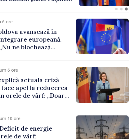
 funcții înalte nu
ica statului”
 6 ore
ldova avansează în
integrare europeană.
„Nu ne blochează
cum 6 ore
xplică actuala criză
i face apel la reducerea
n orele de vârf: „Doar
 menține prețurile la
 mic”
cum 10 ore
eficit de energie
orele de vârf;