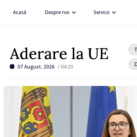
Acasă
Despre noi
Servicii
Aderare la UE
D
07 August, 2026
/ 04:20
/ Acum 5 ore
Linia electrică de 330 kV
Dnestrovsk, grav avaria
calamităților naturale