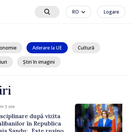
RO
Logare
onomie
Aderare la UE
Cultură
iuri
Știri în imagini
iri
 5 ore
ciplinare după vizita
libanilor în Republica
a Sandu: „Este rușinos