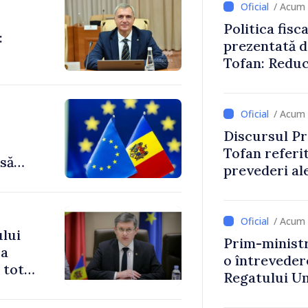
/ Acum 
Politica fisc
:
prezentată d
Tofan: Reduc
stimularea in
mai echitabi
/ Acum 
Discursul Pr
Tofan referit
să
prevederi ale
anul 2027
/ Acum 
lui
Prim-ministr
ca
o întrevede
 tot
Regatului Uni
Irlandei de 