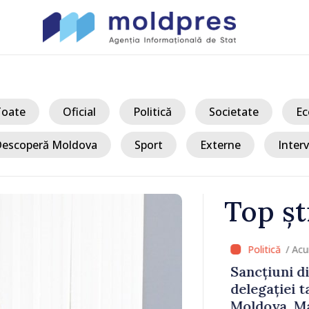
Toate
Oficial
Politică
Societate
Ec
escoperă Moldova
Sport
Externe
Interv
Top șt
/ Acum
 Bălți–
Sancțiuni dis
tă în urma
delegației ta
Moldova. Mai