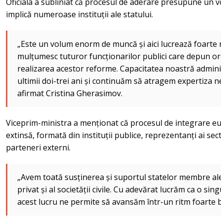
Oficiala a subliniat că procesul de aderare presupune un 
implică numeroase instituții ale statului.
„Este un volum enorm de muncă și aici lucrează foarte mu
mulțumesc tuturor funcționarilor publici care depun 
realizarea acestor reforme. Capacitatea noastră adminis
ultimii doi-trei ani și continuăm să atragem expertiza n
afirmat Cristina Gherasimov.
Viceprim-ministra a menționat că procesul de integrare e
extinsă, formată din instituții publice, reprezentanți ai sector
parteneri externi.
„Avem toată susținerea și suportul statelor membre ale
privat și al societății civile. Cu adevărat lucrăm ca o si
acest lucru ne permite să avansăm într-un ritm foarte bu