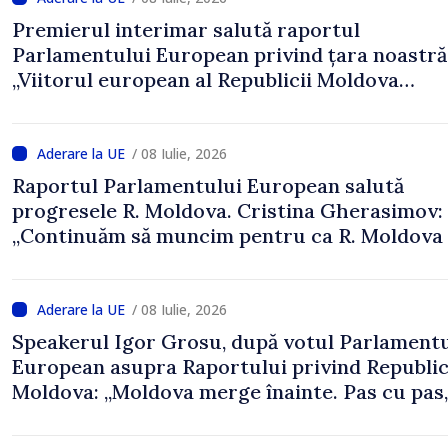
Premierul interimar salută raportul
Parlamentului European privind țara noastră
„Viitorul european al Republicii Moldova
reprezintă o prioritate strategică”
/ 08 Iulie, 2026
Raportul Parlamentului European salută
progresele R. Moldova. Cristina Gherasimov:
„Continuăm să muncim pentru ca R. Moldova 
devină stat membru al UE”
/ 08 Iulie, 2026
Speakerul Igor Grosu, după votul Parlamentu
European asupra Raportului privind Republi
Moldova: „Moldova merge înainte. Pas cu pas,
mai aproape de Uniunea Europeană”