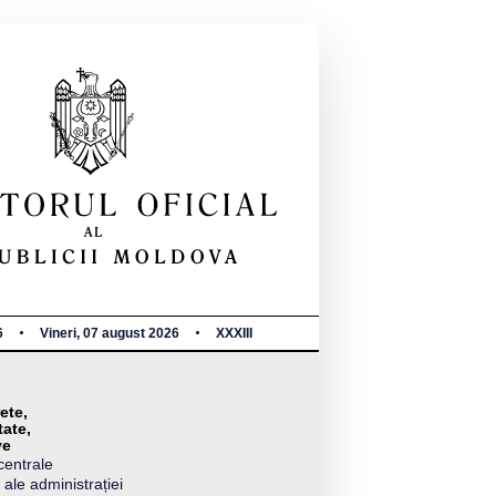
6
Vineri, 07 august 2026
XXXIII
ete,
tate,
ve
centrale
 ale administrației