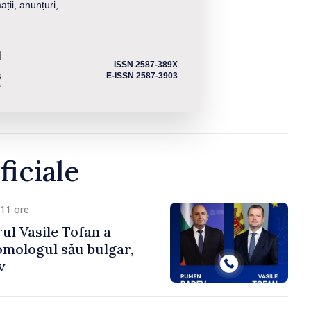
ații, anunțuri,
ISSN 2587-389X
E-ISSN 2587-3903
ficiale
11 ore
ul Vasile Tofan a
omologul său bulgar,
v