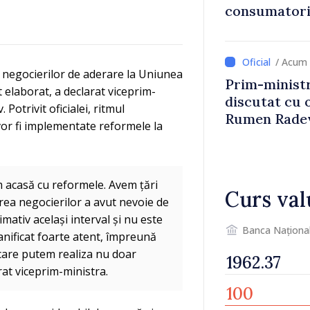
consumatorii
economiseas
/ Acum 
 negocierilor de aderare la Uniunea
Prim-ministr
 elaborat, a declarat viceprim-
discutat cu 
otrivit oficialei, ritmul
Rumen Rade
vor fi implementate reformele la
 acasă cu reformele. Avem țări
Curs val
rea negocierilor a avut nevoie de
mativ același interval și nu este
Banca Naționa
anificat foarte atent, împreună
 care putem realiza nu doar
at viceprim-ministra.