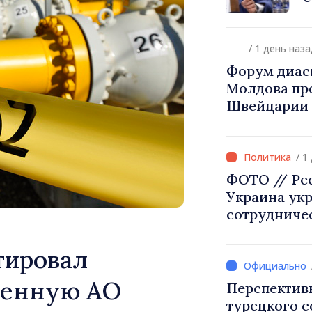
диаспоры к 
происхожд
/ 1 день наза
Форум диас
Молдова про
Швейцарии 
инвестиции 
/ 1
ФОТО // Ре
Украина ук
сотрудниче
безопаснос
европейской
тировал
в Могилёв-
ленную АО
Перспектив
турецкого 