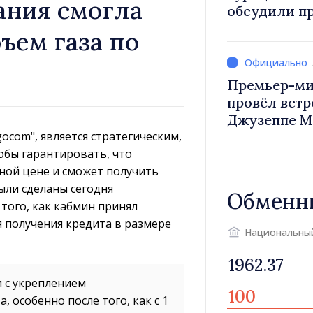
ания смогла
обсудили п
Василе Тофан и посол Т
ъем газа по
Уйгар М
Премьер-ми
провёл встр
Джузеппе М
ocom", является стратегическим,
обы гарантировать, что
дной цене и сможет получить
ыли сделаны сегодня
Обменн
того, как кабмин принял
 получения кредита в размере
Национальны
 с укреплением
 особенно после того, как с 1