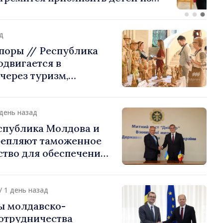
стране их
ения
д
поры // Республика
двигается в
через туризм,
и экспорт
 день назад
спублика Молдова и
репляют таможенное
ство для обеспечения
ти границы и
 интеграции. Встреча
Подольском
/ 1 день назад
ы молдавско-
сотрудничества