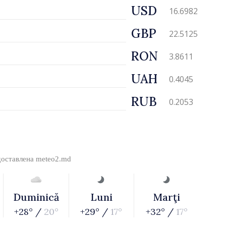
USD
16.6982
GBP
22.5125
RON
3.8611
UAH
0.4045
RUB
0.2053
доставлена
meteo2.md
Duminică
Luni
Marţi
+28° /
20°
+29° /
17°
+32° /
17°