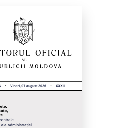
6
Vineri, 07 august 2026
XXXIII
ete,
tate,
ve
centrale
 ale administrației