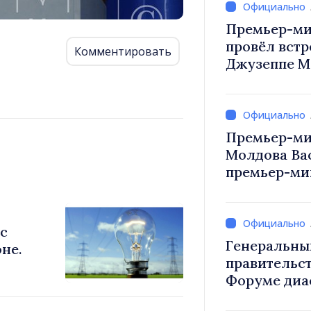
Премьер-ми
провёл встр
Комментировать
Джузеппе М
Премьер-ми
Молдова Ва
премьер-мин
Вевер обсуд
Республики
с
Генеральны
правительст
Форуме диа
каждый из в