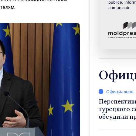
publice, inform
телям.
comunicate
Офици
Перспектив
турецкого 
обсудили п
Василе Тофан и посол Т
Уйгар М