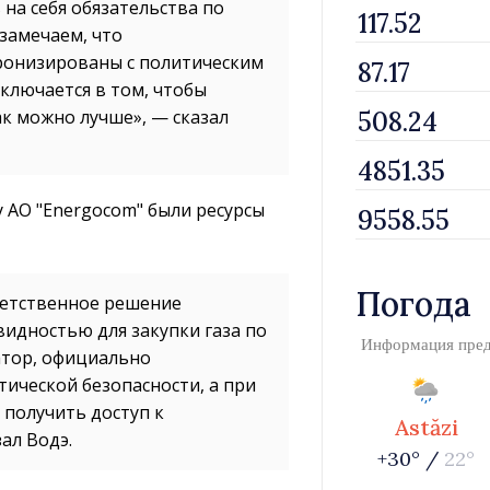
 на себя обязательства по
 замечаем, что
ронизированы с политическим
ключается в том, чтобы
ак можно лучше», — сказал
у АО "Energocom" были ресурсы
Погода
ветственное решение
видностью для закупки газа по
Информация пре
атор, официально
тической безопасности, а при
 получить доступ к
Astăzi
ал Водэ.
+30° /
22°