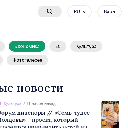
RU
Вход
Экономика
ЕС
Культура
Фотогалерея
ые новости
1 часов назад
поры // «Семь чудес
проект, который
риблизить детей из