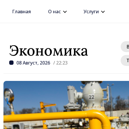
Главная
О нас
Услуги
Экономика
08 Август, 2026
/ 22:23
/ 11 часов назад
Джозеф Беркхалтер ут
Сенатом США в должн
будущего посла в Рес