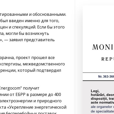
нтированными и обоснованными.
 был введен именно для того,
ен и спекуляций. Если бы этого
а, могли бы возникнуть
», — заявил представитель
зрачна, проект прошел все
экспертизы, межведомственного
уренции, который подтвердил
Nr. 363-36
Energocom" получит
Legi,
инии от ЕБРР в размере до 400
hotărâri, decr
dispoziții, tra
 электроэнергии и природного
acte normati
кта «Укрепление энергетической
ale organelor 
de specialitate
ния бесперебойных поставок