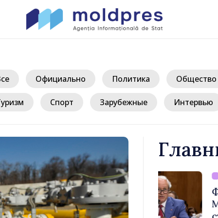
Все
Официально
Политика
Общество
Туризм
Спорт
Зарубежные
Интервью
Главн
/ 1
верждён
Форум диас
ости
Молдовы» – 
публике
стремится п