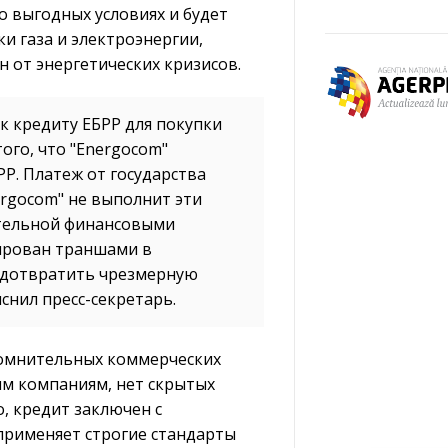
о выгодных условиях и будет
и газа и электроэнергии,
н от энергетических кризисов.
к кредиту ЕБРР для покупки
того, что "Energocom"
Р. Платеж от государства
ergocom" не выполнит эти
ительной финансовыми
рирован траншами в
редотвратить чрезмерную
снил пресс-секретарь.
 сомнительных коммерческих
ым компаниям, нет скрытых
, кредит заключен с
рименяет строгие стандарты