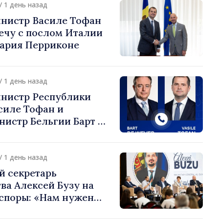
/ 1 день назад
нистр Василе Тофан
ечу с послом Италии
ария Перриконе
/ 1 день назад
нистр Республики
силе Тофан и
истр Бельгии Барт де
или европейский путь
 Молдова
/ 1 день назад
й секретарь
ва Алексей Бузу на
споры: «Нам нужен
ас, чтобы строить