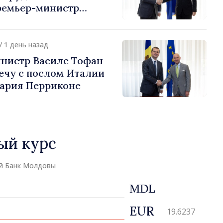
ремьер-министр
урции
устафа Сертел
/ 1 день назад
нистр Василе Тофан
ечу с послом Италии
ария Перриконе
ый курс
й Банк Молдовы
MDL
EUR
19.6237