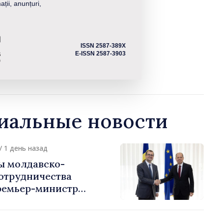
ații, anunțuri,
ISSN 2587-389X
E-ISSN 2587-3903
альные новости
/ 1 день назад
ы молдавско-
сотрудничества
ремьер-министр
урции
устафа Сертел