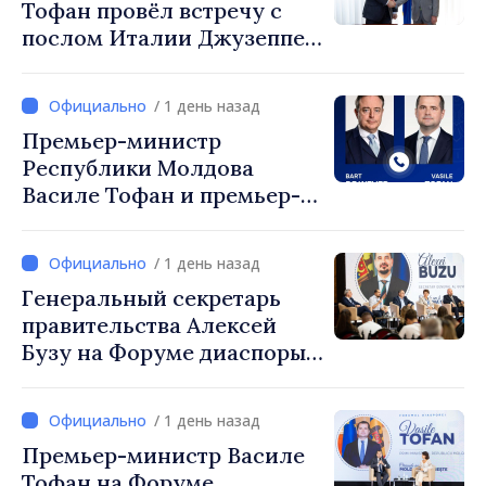
Тофан провёл встречу с
послом Италии Джузеппе
Мария Перриконе
/ 1 день назад
Премьер-министр
Республики Молдова
Василе Тофан и премьер-
министр Бельгии Барт де
Вевер обсудили
/ 1 день назад
европейский путь
Генеральный секретарь
Республики Молдова
правительства Алексей
Бузу на Форуме диаспоры:
«Нам нужен каждый из вас,
чтобы строить более
/ 1 день назад
сильные сообщества»
Премьер-министр Василе
Тофан на Форуме