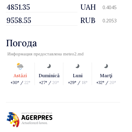
UAH
0.4045
RUB
0.2053
Погода
Информация предоставлена
meteo2.md
Astăzi
Duminică
Luni
Marţi
+30° /
22°
+27° /
20°
+29° /
18°
+32° /
20°