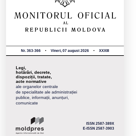
Nr. 363-366
Vineri, 07 august 2026
XXXIII
Legi,
hotărâri, decrete,
dispoziții, tratate,
acte normative
ale organelor centrale
de specialitate ale administrației
publice, informații, anunțuri,
comunicate
ISSN 2587-389X
E-ISSN 2587-3903