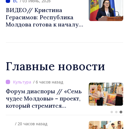
/ 03 Июнь, 2026
вступлении с Республикой
ВИДЕО// Кристина
Молдова и Украиной
Герасимов: Республика
Молдова готова к началу
переговоров о вступлении
в ЕС
Главные новости
зад
/ 1 час назад
// «Семь
ВИДЕО // Калараш
 проект,
формирует крупне
ся
кластер доброволь
 из
объединения в Рес
е их
Молдова. Городской
/ 20 часов назад
утвердил окончате