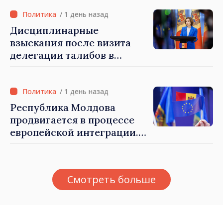
/ 1 день назад
Дисциплинарные
взыскания после визита
делегации талибов в
Республику Молдова. Майя
Санду: «Позорно, что люди,
занимающие высокие
/ 1 день назад
должности, не знают
Республика Молдова
политики государства»
продвигается в процессе
европейской интеграции.
Майя Санду: «Ни одно
государство нас не
блокирует»
Смотреть больше