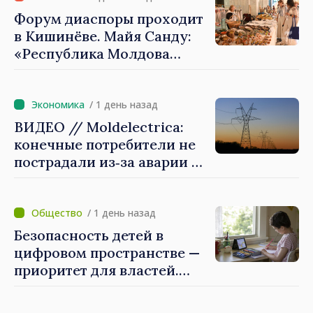
Молдове
Форум диаспоры проходит
в Кишинёве. Майя Санду:
«Республика Молдова
стремительно
продвигается к ЕС, а
диаспора может сыграть
/ 1 день назад
важную роль в
ВИДЕО // Moldelectrica:
продвижении и поддержке
конечные потребители не
этого пути»
пострадали из‑за аварии на
линии Бельцы–Днестровск.
Ремонтные работы будут
выполнены в
/ 1 день назад
приоритетном режиме
Безопасность детей в
цифровом пространстве —
приоритет для властей.
Майя Санду: «Нужно
создать механизмы,