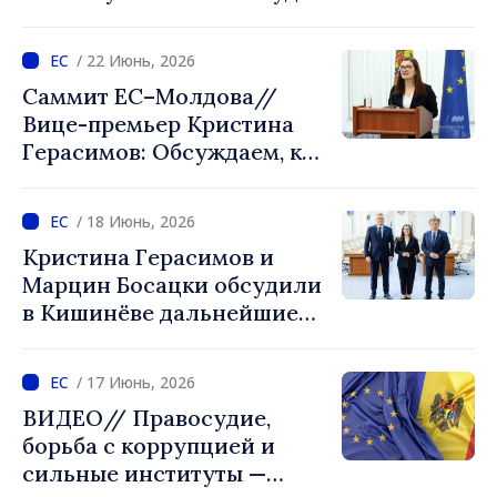
поддерживать Республику
Молдова на каждом этапе
/ 22 Июнь, 2026
её пути к вступлению в ЕС»
Саммит ЕС–Молдова//
Вице-премьер Кристина
Герасимов: Обсуждаем, как
можем продвигаться
быстрее, опираясь на
/ 18 Июнь, 2026
собственные заслуги
Кристина Герасимов и
Марцин Босацки обсудили
в Кишинёве дальнейшие
шаги Республики Молдова
на пути к вступлению в ЕС
/ 17 Июнь, 2026
ВИДЕО// Правосудие,
борьба с коррупцией и
сильные институты —