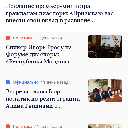
Послание премьер-министра
гражданам диаспоры: «Призываю вас
внести свой вклад в развитие
Республики Молдова»
/ 1 день назад
Спикер Игорь Гросу на
Форуме диаспоры:
«Республика Молдова
демонстрирует, благодаря
своим гражданам в стране
и за рубежом, что
/ 1 день назад
заслуживает стать частью
Встреча главы Бюро
большой европейской
политик по реинтеграции
семьи»
Алина Гвидиани с
представителями Миссии
Международного Комитета
Красного Креста в
/ 1 день назад