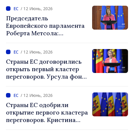
«Это решение является
/ 12 Июнь, 2026
признанием решимости в
Председатель
продвижении реформ даже
Европейского парламента
перед лицом огромных
Роберта Метсола:
вызовов»
«Расширение — наш самый
мощный геополитический
/ 12 Июнь, 2026
инструмент, а Украина и
Страны ЕС договорились
Республика Молдова
открыть первый кластер
занимают свое место в ЕС»
переговоров. Урсула фон
дер Ляйен: «Расширение
остается одной из самых
/ 12 Июнь, 2026
больших историй успеха
Страны ЕС одобрили
ЕС»
открытие первого кластера
переговоров. Кристина
Герасимов: «Это решение