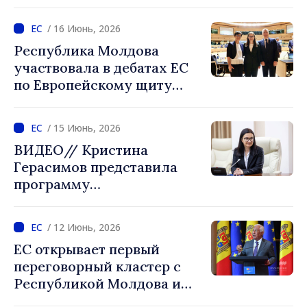
приоритеты в переговорах
с ЕС
/ 16 Июнь, 2026
Республика Молдова
участвовала в дебатах ЕС
по Европейскому щиту
демократии. Кристина
Герасимов: «Мы строим
/ 15 Июнь, 2026
более устойчивое и
ВИДЕО// Кристина
безопасное общество»
Герасимов представила
программу
Межправительственной
конференции Молдова –
/ 12 Июнь, 2026
ЕС
ЕС открывает первый
переговорный кластер с
Республикой Молдова и
Украиной. Антониу Кошта: