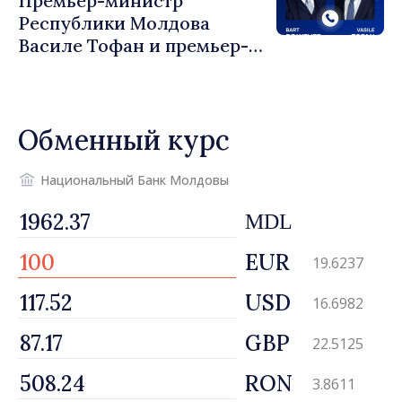
Премьер-министр
Республики Молдова
Василе Тофан и премьер-
министр Бельгии Барт де
Вевер обсудили
европейский путь
Обменный курс
Республики Молдова
Национальный Банк Молдовы
MDL
EUR
19.6237
USD
16.6982
GBP
22.5125
RON
3.8611