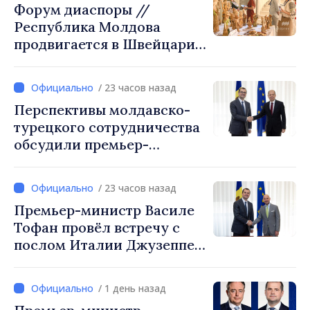
Форум диаспоры //
решение
Республика Молдова
продвигается в Швейцарии
через туризм, инвестиции
и экспорт
/ 23 часов назад
Перспективы молдавско-
турецкого сотрудничества
обсудили премьер-
министр Василе Тофан и
посол Турции Уйгар
/ 23 часов назад
Мустафа Сертел
Премьер-министр Василе
Тофан провёл встречу с
послом Италии Джузеппе
Мария Перриконе
/ 1 день назад