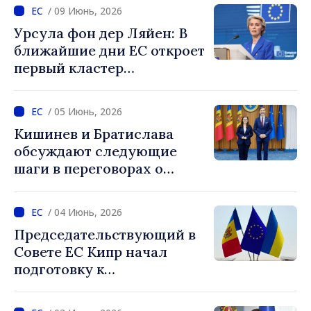
подтверждает признание
/ 09 Июнь, 2026
успехов, достигнутых
Урсула фон дер Ляйен: В
нашей страной»
ближайшие дни ЕС откроет
первый кластер
переговоров с
Республикой Молдова
/ 05 Июнь, 2026
Кишинев и Братислава
обсуждают следующие
шаги в переговорах о
вступлении в ЕС
/ 04 Июнь, 2026
Председательствующий в
Совете ЕС Кипр начал
подготовку к
официальному открытию
Кластера 1 в переговорах о