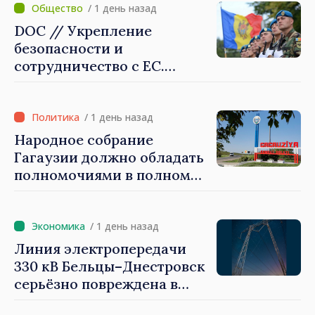
которые будут их
/ 1 день назад
защищать»
DOC // Укрепление
безопасности и
сотрудничество с ЕС.
Программа внедрения
Национальной стратегии
обороны на 2024–2034 годы
/ 1 день назад
опубликована в Monitorul
Народное собрание
Oficial
Гагаузии должно обладать
полномочиями в полном
объеме. Президент Майя
Санду: «Выборы должны
быть свободными и
/ 1 день назад
честными»
Линия электропередачи
330 кВ Бельцы–Днестровск
серьёзно повреждена в
результате разгула стихии