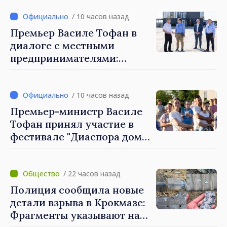
свыше 1400 леев за каждый
гектар
/ 10 часов назад
Премьер Василе Тофан в
диалоге с местными
предпринимателями:
Костешть показывает, как
много может сделать
сообщество, когда есть
/ 10 часов назад
инициатива, труд и
Премьер-министр Василе
предпринимательский дух
Тофан принял участие в
фестивале "Диаспора дома"
в Костешть
/ 22 часов назад
Полиция сообщила новые
детали взрыва в Крокмазе:
Фрагменты указывают на