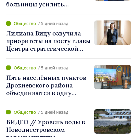
больницы усилить
готовность к
чрезвычайным ситуациям
/ 5 дней назад
Лилиана Вицу озвучила
приоритеты на посту главы
Центра стратегической
коммуникации и
противодействия
/ 5 дней назад
дезинформации: «Мы
Пять населённых пунктов
станем ориентиром для
Дрокиевского района
построения более
объединяются в одну
сильного и устойчивого
примэрию: добровольное
общества»
укрупнение при поддержке
/ 5 дней назад
стимулирующих выплат
ВИДЕО // Уровень воды в
свыше 28 миллионов леев
Новоднестровском
от правительства