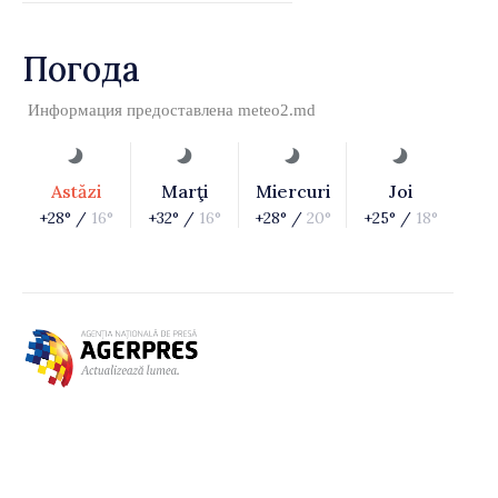
Погода
Информация предоставлена
meteo2.md
Astăzi
Marţi
Miercuri
Joi
+28° /
16°
+32° /
16°
+28° /
20°
+25° /
18°