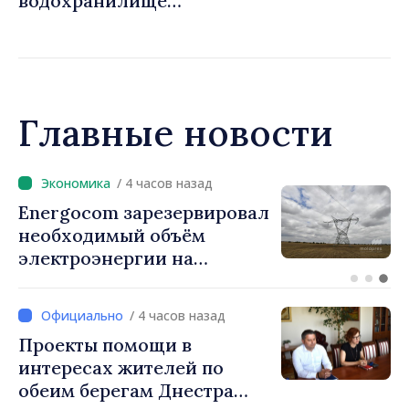
водохранилище
продолжает снижаться
Главные новости
/ 2 часов назад
ВИДЕО // Более 2000
военных пройдут маршем
на параде в честь Дня
независимости на
площади Великого
/ 4 часов назад
национального собрания.
Проекты помощи в
Министр Анатолие
интересах жителей по
Носатый: «Дань уважения
обеим берегам Днестра
тем, кто боролся за