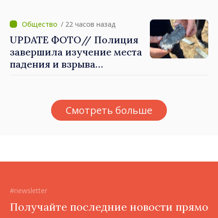
вероятность
"дрона‑ракеты"
/ 22 часов назад
UPDATE ФОТО// Полиция
завершила изучение места
падения и взрыва
летательного аппарата в с.
Крокмаз, это может быть
"ракета-дрон"
Смотреть больше
#newsletter
Получайте последние новости прямо