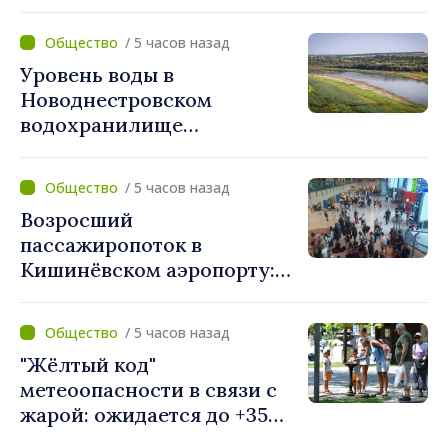
обсуждены на встрече
свободу»
вице-премьера с
/ 5 часов назад
постоянным
Уровень воды в
представителем ПРООН в
Новоднестровском
Республике Молдова
водохранилище
Даниелой Гаспариковой
продолжает снижаться.
Днестровская комиссия
/ 5 часов назад
проанализирует
Возросший
гидрологическую
пассажиропоток в
ситуацию
Кишинёвском аэропорту:
более 811 тысяч
путешественников
/ 5 часов назад
обслужены в июле
"Жёлтый код"
метеоопасности в связи с
жарой: ожидается до +35
градусов