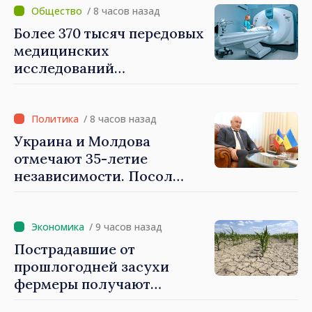
/ 8 часов назад
Более 370 тысяч передовых
медицинских
исследований
профинансировано ОМС в
первой половине года
/ 8 часов назад
Украина и Молдова
отмечают 35-летие
независимости. Посол
Паун Роговей: Мы
доказали всем, что стойки
и умеем обозначать наши
/ 9 часов назад
приоритеты на будущее
Пострадавшие от
прошлогодней засухи
фермеры получают
финансовую поддержку