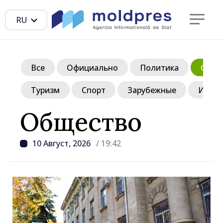
RU
Все
Официально
Политика
Обще
Туризм
Спорт
Зарубежные
Инте
Общество
10 Август, 2026
/ 19:42