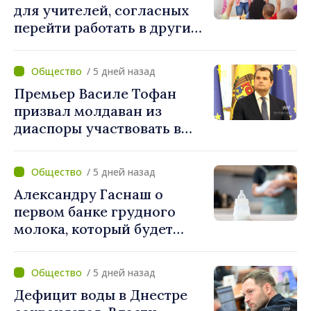
для учителей, согласных
перейти работать в другие
школы после
реорганизации
/ 5 дней назад
учреждений
Премьер Василе Тофан
призвал молдаван из
диаспоры участвовать в
поддержке проектов
развития Республики
/ 5 дней назад
Молдова
Александру Гаснаш о
первом банке грудного
молока, который будет
создан в Институте матери
и ребёнка: «Он может
/ 5 дней назад
спасти жизни»
Дефицит воды в Днестре