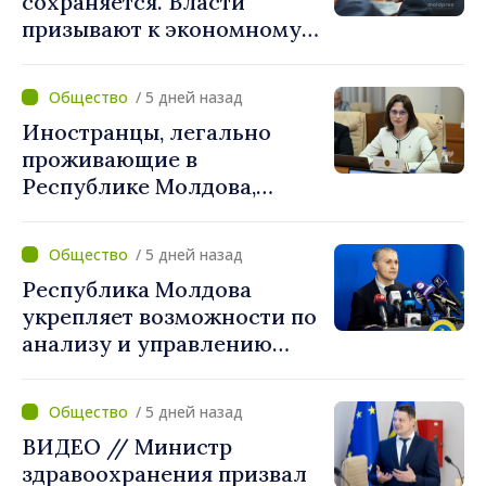
сохраняется. Власти
призывают к экономному
потреблению
/ 5 дней назад
Иностранцы, легально
проживающие в
Республике Молдова,
получат расширенный
доступ к механизмам
/ 5 дней назад
социальной и финансовой
Республика Молдова
интеграции
укрепляет возможности по
анализу и управлению
рисками национальной
безопасности.
/ 5 дней назад
Методология утверждена
ВИДЕО // Министр
правительством
здравоохранения призвал