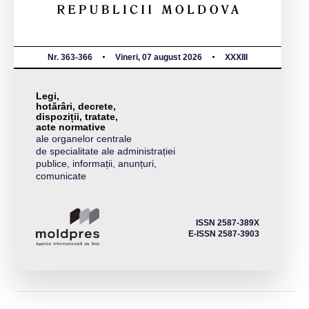
Nr. 363-366
Vineri, 07 august 2026
XXXIII
Legi,
hotărâri, decrete,
dispoziții, tratate,
acte normative
ale organelor centrale
de specialitate ale administrației
publice, informații, anunțuri,
comunicate
ISSN 2587-389X
E-ISSN 2587-3903