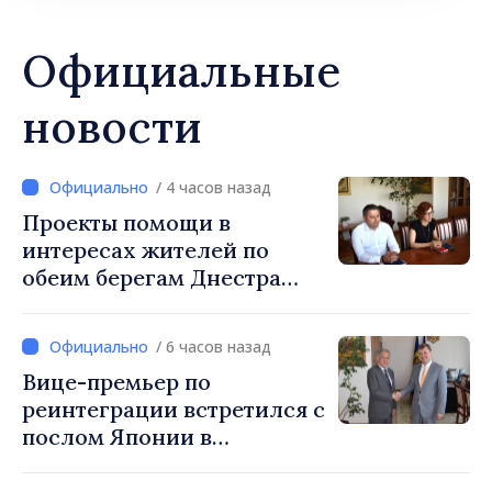
Официальные
новости
/ 4 часов назад
Проекты помощи в
интересах жителей по
обеим берегам Днестра
обсуждены на встрече
вице-премьера с
/ 6 часов назад
постоянным
Вице-премьер по
представителем ПРООН в
реинтеграции встретился с
Республике Молдова
послом Японии в
Даниелой Гаспариковой
Республике Молдова