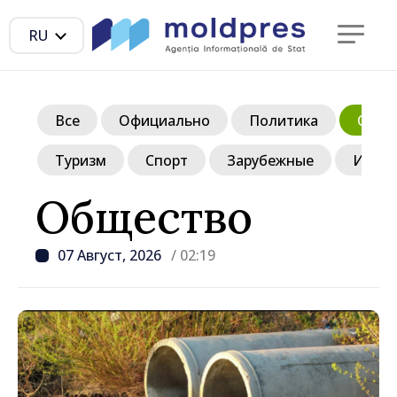
RU
Все
Официально
Политика
Обще
Туризм
Спорт
Зарубежные
Инте
Общество
07 Август, 2026
/ 02:19