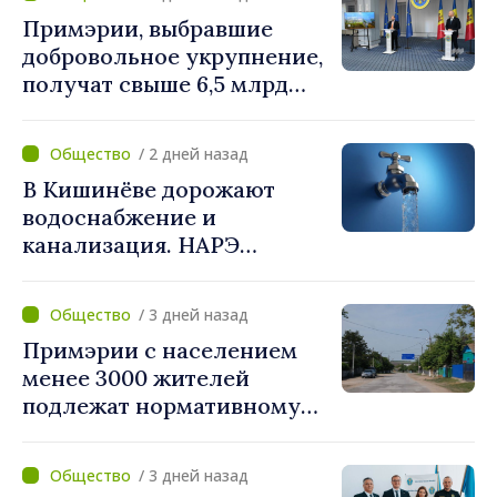
Примэрии, выбравшие
добровольное укрупнение,
получат свыше 6,5 млрд
леев. Алексей Бузу:
«Правительство
/ 2 дней назад
предоставляет примэриям,
В Кишинёве дорожают
которые добровольно
водоснабжение и
объединяются,
канализация. НАРЭ
беспрецедентный
утвердило новые тарифы
инвестиционный пакет»
/ 3 дней назад
Примэрии с населением
менее 3000 жителей
подлежат нормативному
укрупнению. Игорь Гросу:
«Реформу нужно
/ 3 дней назад
завершить этой осенью»