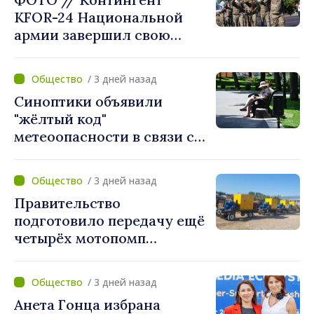
«Вы поставили интересы
KFOR-24 Национальной
людей на первое место»
армии завершил свою
миссию в Косово
/ 3 дней назад
Синоптики объявили
"жёлтый код"
метеоопасности в связи с
жарой. Температура
поднимется до 36°C
/ 3 дней назад
Правительство
подготовило передачу ещё
четырёх мотопомп
примэрии столицы и
предприятию «Apă Canal»
/ 3 дней назад
Анета Гонца избрана