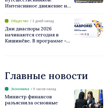
Интенсивное движение на
КПП "Скуляны" в
направлении выезда из
/ 3 дней назад
Республики Молдова
Дни диаспоры 2026
начинаются сегодня в
Кишинёве. В программе -
Форум диаспоры и
культурные мероприятия
Главные новости
/ 9 часов назад
Премьер-министр Василе
Тофан провёл телефонный