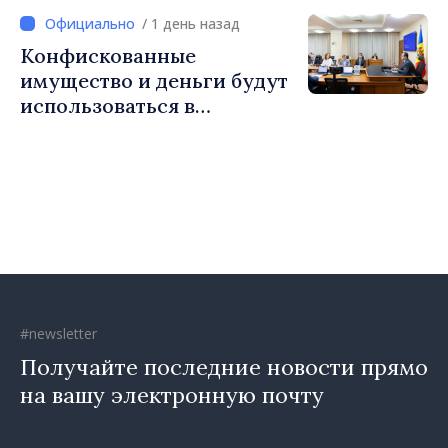
Великобритании и
/ 1 день назад
Северной Ирландии Ферн
Конфискованные
Хорин
имущество и деньги будут
использоваться в
социальных целях и в
общественных интересах
#newsletter
Получайте последние новости прямо
на вашу электронную почту