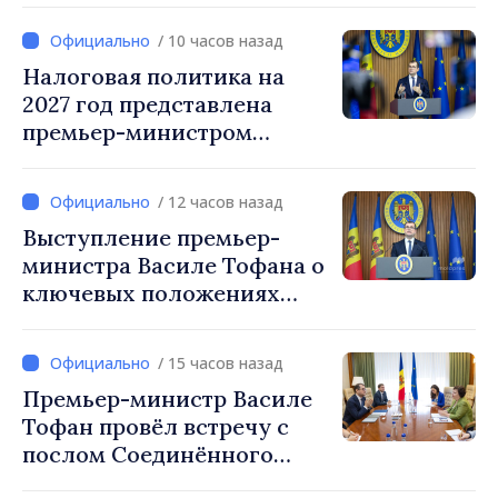
Радевым
/ 10 часов назад
Налоговая политика на
2027 год представлена
премьер-министром
Василе Тофаном:
снижение налоговой
/ 12 часов назад
нагрузки на труд,
Выступление премьер-
стимулирование
министра Василе Тофана о
инвестиций и более
ключевых положениях
справедливое
налоговой политики на
налогообложение
2027 год
/ 15 часов назад
Премьер-министр Василе
Тофан провёл встречу с
послом Соединённого
Королевства