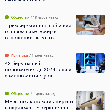
повседневной жизни
людей и в работе
экономики: премьер-
/ 18 часов назад
министр Василе Тофан
Премьер-министр объявил
посетил Агентство
о новом пакете мер в
электронного управления
отношении высоких
зарплат в публичном
секторе
/ 1 день назад
«Я беру на себя
полномочия до 2029 года и
заменю министров,
которые не показывают
результатов», — заявил
премьер-министр Василе
/ 1 день назад
Тофан
Меры по экономии энергии
в парламенте: ограничено