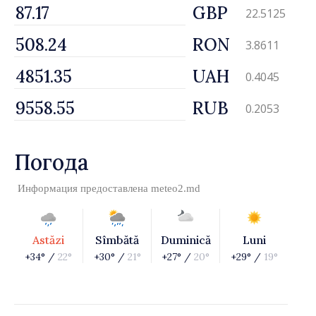
GBP
22.5125
RON
3.8611
UAH
0.4045
RUB
0.2053
Погода
Информация предоставлена
meteo2.md
Astăzi
Sîmbătă
Duminică
Luni
+34° /
22°
+30° /
21°
+27° /
20°
+29° /
19°