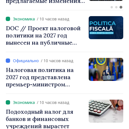
разговор с болгарским
коллегой Руменом
Радевым
/ 10 часов назад
DOC // Проект налоговой
политики на 2027 год
вынесен на публичные
консультации
/ 10 часов назад
Налоговая политика на
2027 год представлена
премьер-министром
Василе Тофаном:
снижение налоговой
/ 10 часов назад
нагрузки на труд,
Подоходный налог для
стимулирование
банков и финансовых
инвестиций и более
учреждений вырастет
справедливое