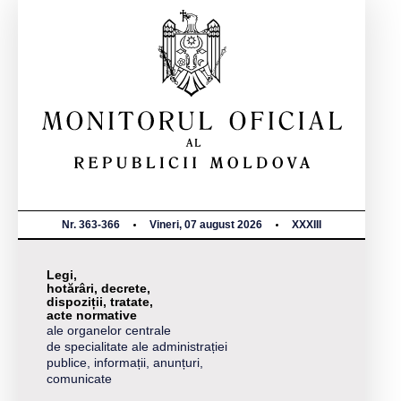
Nr. 363-366
Vineri, 07 august 2026
XXXIII
Legi,
hotărâri, decrete,
dispoziții, tratate,
acte normative
ale organelor centrale
de specialitate ale administrației
publice, informații, anunțuri,
comunicate