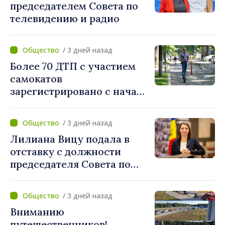
председателем Совета по
телевидению и радио
/ 3 дней назад
Более 70 ДТП с участием
самокатов
зарегистрировано с начала
года. Полиция призывает
водителей соблюдать
/ 3 дней назад
правила дорожного
Лилиана Вицу подала в
движения
отставку с должности
председателя Совета по
телевидению и радио
/ 3 дней назад
Вниманию
путешественников!