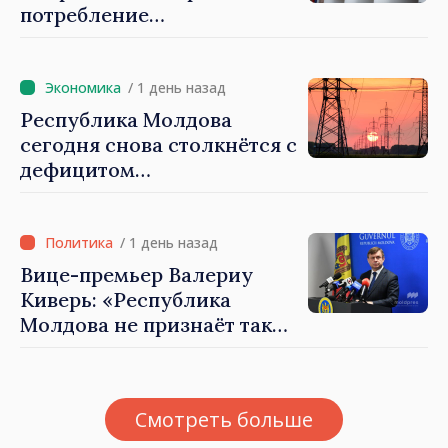
потребление
электроэнергии и горячей
воды
/ 1 день назад
Республика Молдова
сегодня снова столкнётся с
дефицитом
электроэнергии
/ 1 день назад
Вице-премьер Валериу
Киверь: «Республика
Молдова не признаёт так
называемые акты
приватизации,
осуществлённые
Смотреть больше
тираспольскими властями