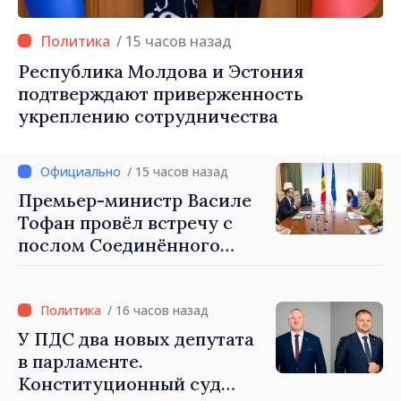
/ 15 часов назад
Республика Молдова и Эстония
подтверждают приверженность
укреплению сотрудничества
/ 15 часов назад
Премьер-министр Василе
Тофан провёл встречу с
послом Соединённого
Королевства
Великобритании и
Северной Ирландии Ферн
/ 16 часов назад
Хорин
У ПДС два новых депутата
в парламенте.
Конституционный суд