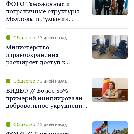
ФОТО Таможенные и
пограничные структуры
Молдовы и Румынии
согласовали новые меры
по разгрузке движения на
/ 3 дней назад
КПП "Леушены–Албица"
Министерство
здравоохранения
расширяет доступ к
химиотерапии в
Новоаненской и Сорокской
/ 3 дней назад
районных больницах
ВИДЕО // Более 85%
примэрий инициировали
добровольное укрупнение.
Президент Майя Санду
приветствует смелые
/ 3 дней назад
решения местных властей:
ФОТО // Контингент