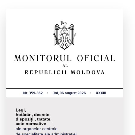
Nr. 359-362
Joi, 06 august 2026
XXXIII
Legi,
hotărâri, decrete,
dispoziții, tratate,
acte normative
ale organelor centrale
de specialitate ale administrației