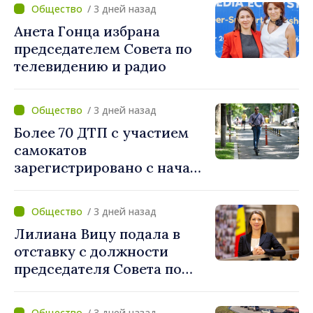
/ 3 дней назад
Анета Гонца избрана
председателем Совета по
телевидению и радио
/ 3 дней назад
Более 70 ДТП с участием
самокатов
зарегистрировано с начала
года. Полиция призывает
водителей соблюдать
/ 3 дней назад
правила дорожного
Лилиана Вицу подала в
движения
отставку с должности
председателя Совета по
телевидению и радио
/ 3 дней назад