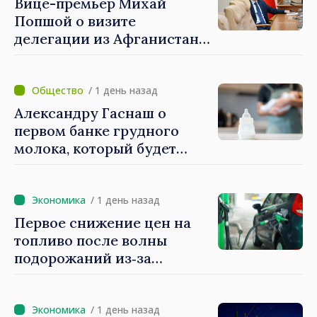
Вице-премьер Михай
Попшой о визите
делегации из Афганистана:
«Процедуры выдачи виз
были строго соблюдены.
Нарушений
/ 1 день назад
законодательных норм
Александру Гаснаш о
выявлено не было»
первом банке грудного
молока, который будет
создан в Институте матери
и ребёнка: «Он может
спасти жизни»
/ 1 день назад
Первое снижение цен на
топливо после волны
подорожаний из‑за
внешней ситуации: НАРЭ
объявляет о снижении цен
на бензин и дизель
/ 1 день назад