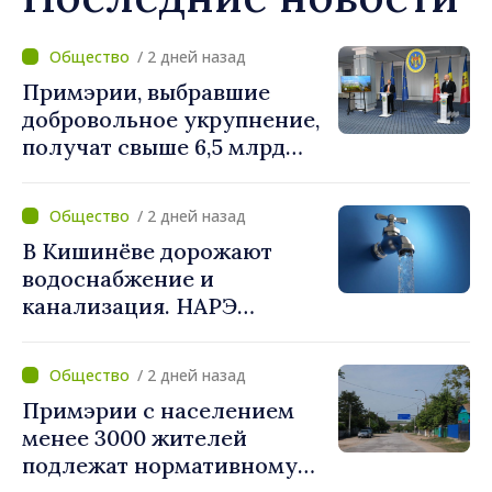
/ 2 дней назад
Примэрии, выбравшие
добровольное укрупнение,
получат свыше 6,5 млрд
леев. Алексей Бузу:
«Правительство
/ 2 дней назад
предоставляет примэриям,
В Кишинёве дорожают
которые добровольно
водоснабжение и
объединяются,
канализация. НАРЭ
беспрецедентный
утвердило новые тарифы
инвестиционный пакет»
/ 2 дней назад
Примэрии с населением
менее 3000 жителей
подлежат нормативному