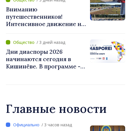
Вниманию
путешественников!
Интенсивное движение на
КПП "Скуляны" в
направлении выезда из
/ 3 дней назад
Республики Молдова
Дни диаспоры 2026
начинаются сегодня в
Кишинёве. В программе -
Форум диаспоры и
культурные мероприятия
Главные новости
/ 2 часов назад