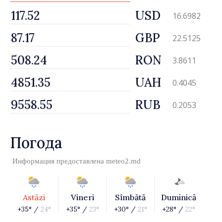
USD
16.6982
GBP
22.5125
RON
3.8611
UAH
0.4045
RUB
0.2053
Погода
Информация предоставлена
meteo2.md
Astăzi
Vineri
Sîmbătă
Duminică
+35° /
24°
+35° /
23°
+30° /
21°
+28° /
22°