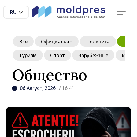
RU
Все
Официально
Политика
Обще
Туризм
Спорт
Зарубежные
Инте
Общество
06 Август, 2026
/ 16:41