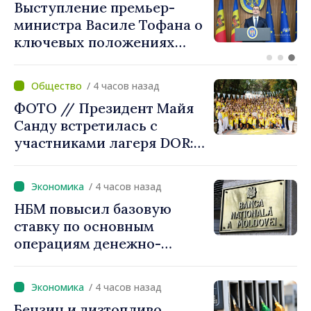
DOC // Закон о
ратификации Конвенции о
создании Международной
комиссии по
рассмотрению претензий
/ 4 часов назад
для Украины опубликован
ФОТО // Президент Майя
в Monitorul Oficial
Санду встретилась с
участниками лагеря DOR:
«Их связь с нашей страной
остаётся крепкой»
/ 4 часов назад
НБМ повысил базовую
ставку по основным
операциям денежно-
кредитной политики
/ 4 часов назад
Бензин и дизтопливо