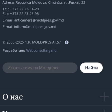
Adresa: Republica Moldova, Chișinău, str.Puskin, 22
Tel.:
+373 22 23-34-28
Fax: +373 22 23-26-98
E-mail:
anticamera@moldpres.gov.md
E-mail:
inform@moldpres.gov.md
© 2000-2026 "I.P. MOLDPRES A.I.S."
?
Разработано
Webconsulting.md
Hайти
О нас