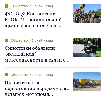
приветствует смелые
/ 3 дней назад
решения местных властей:
ФОТО // Контингент
«Вы поставили интересы
KFOR-24 Национальной
людей на первое место»
армии завершил свою
миссию в Косово
/ 3 дней назад
Синоптики объявили
"жёлтый код"
метеоопасности в связи с
жарой. Температура
поднимется до 36°C
/ 3 дней назад
Правительство
подготовило передачу ещё
четырёх мотопомп
примэрии столицы и
предприятию «Apă Canal»