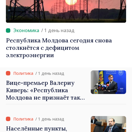
/ 1 день назад
Республика Молдова сегодня снова
столкнётся с дефицитом
электроэнергии
/ 1 день назад
Вице-премьер Валериу
Киверь: «Республика
Молдова не признаёт так
называемые акты
приватизации,
осуществлённые
/ 1 день назад
тираспольскими властями
Населённые пункты,