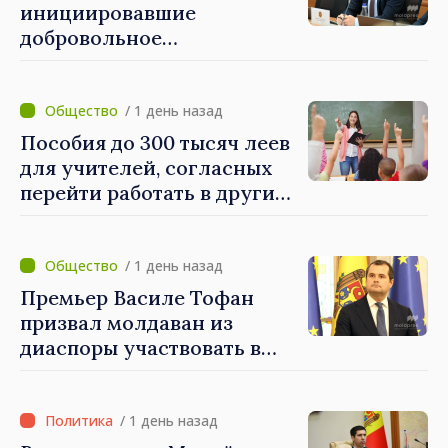
в восточных районах»
инициировавшие
добровольное
объединение, должны
завершить необходимые
процедуры в течение
/ 1 день назад
августа
Пособия до 300 тысяч леев
для учителей, согласных
перейти работать в другие
школы после
реорганизации
учреждений
/ 1 день назад
Премьер Василе Тофан
призвал молдаван из
диаспоры участвовать в
поддержке проектов
развития Республики
Молдова
/ 1 день назад