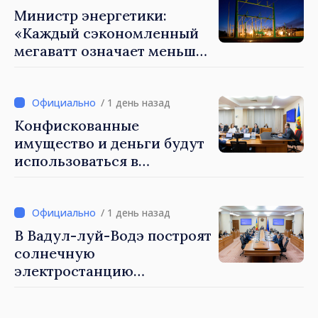
Министр энергетики:
«Каждый сэкономленный
мегаватт означает меньше
энергии, закупаемой по
очень высоким ценам»
/ 1 день назад
Конфискованные
имущество и деньги будут
использоваться в
социальных целях и в
общественных интересах
/ 1 день назад
В Вадул-луй-Водэ построят
солнечную
электростанцию
мощностью 30 МВт с
системой накопления на 60