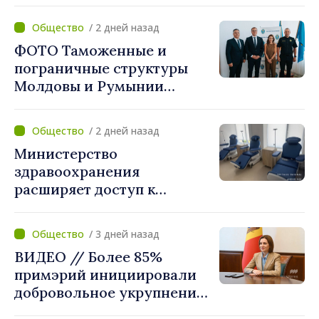
укрупнению. Игорь Гросу:
«Реформу нужно
/ 2 дней назад
завершить этой осенью»
ФОТО Таможенные и
пограничные структуры
Молдовы и Румынии
согласовали новые меры
по разгрузке движения на
/ 2 дней назад
КПП "Леушены–Албица"
Министерство
здравоохранения
расширяет доступ к
химиотерапии в
Новоаненской и Сорокской
/ 3 дней назад
районных больницах
ВИДЕО // Более 85%
примэрий инициировали
добровольное укрупнение.
Президент Майя Санду