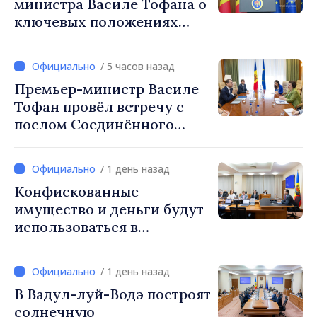
министра Василе Тофана о
ключевых положениях
налоговой политики на
2027 год
/ 5 часов назад
Премьер-министр Василе
Тофан провёл встречу с
послом Соединённого
Королевства
Великобритании и
/ 1 день назад
Северной Ирландии Ферн
Конфискованные
Хорин
имущество и деньги будут
использоваться в
социальных целях и в
общественных интересах
/ 1 день назад
В Вадул-луй-Водэ построят
солнечную