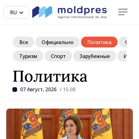
RU
Все
Официально
Политика
Обще
Туризм
Спорт
Зарубежные
Инте
Политика
07 Август, 2026
/ 15:08