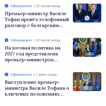
Международного Комитета
/ 22 часов назад
Красного Креста в
Премьер-министр Василе
Молдове
Тофан провёл телефонный
разговор с болгарским
коллегой Руменом
Радевым
/ 23 часов назад
Налоговая политика на
2027 год представлена
премьер-министром
Василе Тофаном:
снижение налоговой
/ 1 день назад
нагрузки на труд,
Выступление премьер-
стимулирование
министра Василе Тофана о
инвестиций и более
ключевых положениях
справедливое
налоговой политики на
налогообложение
2027 год