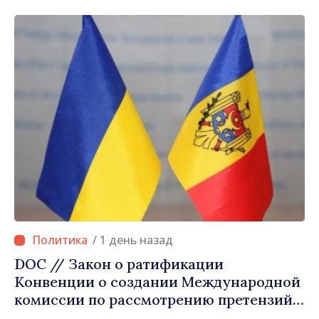
облагаем налогом труд, стимулируем
инвестиции, облагаем налогом вредные
привычки и уравновешиваем
налогообложение потребления»
/ 1 день назад
DOC // Закон о ратификации
Конвенции о создании Международной
комиссии по рассмотрению претензий
для Украины опубликован в Monitorul