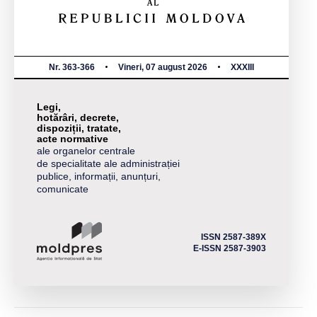
Nr. 363-366
Vineri, 07 august 2026
XXXIII
Legi,
hotărâri, decrete,
dispoziții, tratate,
acte normative
ale organelor centrale
de specialitate ale administrației
publice, informații, anunțuri,
comunicate
ISSN 2587-389X
E-ISSN 2587-3903