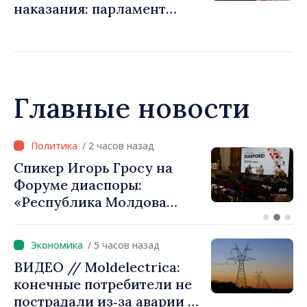
наказания: парламент
ужесточает правила и
расширяет электронный
мониторинг
Главные новости
/ 2 часов назад
Спикер Игорь Гросу на
Форуме диаспоры:
«Республика Молдова
демонстрирует, благодаря
своим гражданам в стране
/ 5 часов назад
и за рубежом, что
ВИДЕО // Moldelectrica:
заслуживает стать частью
конечные потребители не
большой европейской
пострадали из‑за аварии на
семьи»