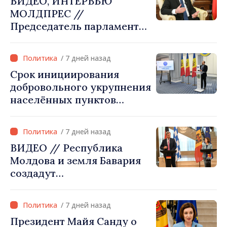
ВИДЕО, ИНТЕРВЬЮ
примэрии мы можем
МОЛДПРЕС //
обеспечить качественные
Председатель парламента
услуги и
Игорь Гросу: «Мы должны
модернизированную
убедить каждое
инфраструктуру»
/ 7 дней назад
государство‑член ЕС, что
Срок инициирования
Республика Молдова
добровольного укрупнения
заслуживает быть в
населённых пунктов
Европейском союзе»
истекает 31 июля
/ 7 дней назад
ВИДЕО // Республика
Молдова и земля Бавария
создадут
межправительственную
комиссию по
/ 7 дней назад
экономическому
Президент Майя Санду о
сотрудничеству