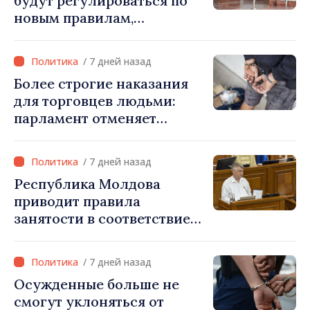
будут регулироваться по
новым правилам,
скорректированным со
стандартами ЕС
/ 7 дней назад
Более строгие наказания
для торговцев людьми:
парламент отменяет
возможность условного
освобождения от
/ 7 дней назад
наказания в тяжких
Республика Молдова
случаях
приводит правила
занятости в соответствие
со стандартами ЕС: новые
права для безработных и
/ 7 дней назад
трансграничных
Осужденные больше не
работников
смогут уклоняться от