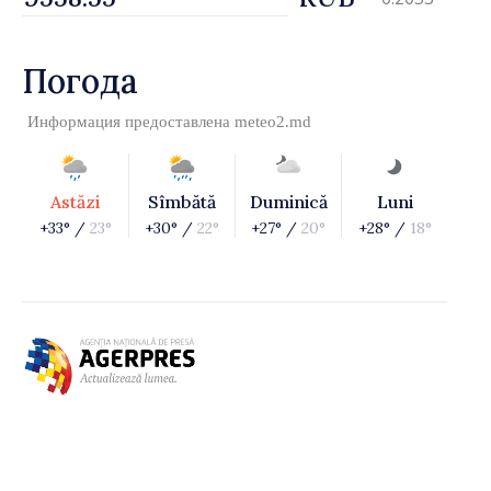
Погода
Информация предоставлена
meteo2.md
Astăzi
Sîmbătă
Duminică
Luni
+33° /
23°
+30° /
22°
+27° /
20°
+28° /
18°