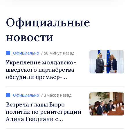
Официальные
новости
/ 58 минут назад
Укрепление молдавско-
шведского партнёрства
обсудили премьер-
министр Василе Тофан и
посол Швеции Петра Лярке
/ 3 часов назад
Встреча главы Бюро
политик по реинтеграции
Алина Гвидиани с
представителями Миссии