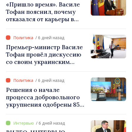
«Пришло время». Василе
Тофан пояснил, почему
отказался от карьеры в
бизнесе ради поста
премьер-министра. Что
/ 6 дней назад
думает Игорь Гросу о
Премьер-министр Василе
новом главе правительства
Тофан провёл дискуссию
со своим украинским
коллегой Сергеем
Корецким: «Наши
/ 6 дней назад
государства выстроили
Решения о начале
отношения, основанные на
процесса добровольного
доверии и солидарности,
укрупнения одобрены 85
которые мы хотим
процентами примэрий
преобразовать в
страны. Алексей Бузу:
конкретные проекты»
/ 6 дней назад
«Только через сильные