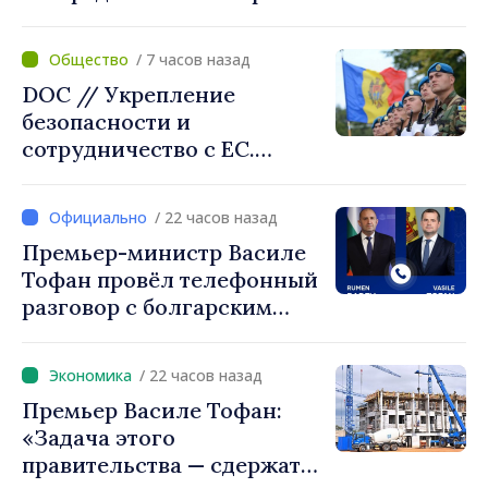
линии Бельцы–Днестровск.
Ремонтные работы будут
/ 7 часов назад
выполнены в
DOC // Укрепление
приоритетном режиме
безопасности и
сотрудничество с ЕС.
Программа внедрения
Национальной стратегии
/ 22 часов назад
обороны на 2024–2034 годы
Премьер-министр Василе
опубликована в Monitorul
Тофан провёл телефонный
Oficial
разговор с болгарским
коллегой Руменом
Радевым
/ 22 часов назад
Премьер Василе Тофан:
«Задача этого
правительства — сдержать