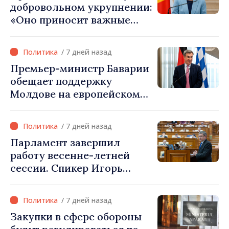
добровольном укрупнении:
«Оно приносит важные
ресурсы для местных
проектов»
/ 7 дней назад
Премьер-министр Баварии
обещает поддержку
Молдове на европейском
пути: «Республика
Молдова должна занять
/ 7 дней назад
своё место в Европейском
Парламент завершил
союзе»
работу весенне-летней
сессии. Спикер Игорь
Гросу: «Встретимся на
внеочередном заседании
/ 7 дней назад
24 августа»
Закупки в сфере обороны