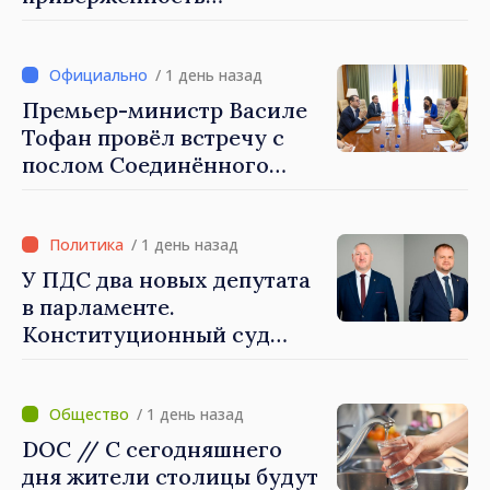
укреплению
сотрудничества
/ 1 день назад
Премьер-министр Василе
Тофан провёл встречу с
послом Соединённого
Королевства
Великобритании и
Северной Ирландии Ферн
/ 1 день назад
Хорин
У ПДС два новых депутата
в парламенте.
Конституционный суд
утвердил их мандаты
/ 1 день назад
DOC // С сегодняшнего
дня жители столицы будут