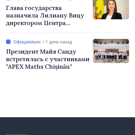
стратегии обороны
Глава государства
назначила Лилиану Вицу
директором Центра
стратегической
коммуникации и
/ 1 день назад
противодействия
Президент Майя Санду
дезинформации
встретилась с участниками
"APEX Maths Chișinău"