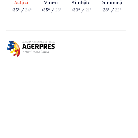
Astăzi
Vineri
Sîmbătă
Duminică
+35° /
24°
+35° /
23°
+30° /
21°
+28° /
22°