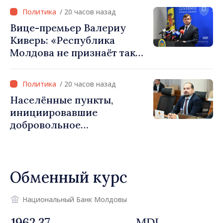
/ 20 часов назад
Вице-премьер Валериу
Киверь: «Республика
Молдова не признаёт так
называемые акты
приватизации,
/ 20 часов назад
осуществлённые
Населённые пункты,
тираспольскими властями
инициировавшие
в восточных районах»
добровольное
объединение, должны
завершить необходимые
процедуры в течение
Обменный курс
августа
Национальный Банк Молдовы
MDL