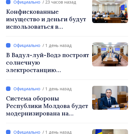
/ 23 часов назад
Конфискованные
имущество и деньги будут
использоваться в
социальных целях и в
общественных интересах
/ 1 день назад
В Вадул-луй-Водэ построят
солнечную
электростанцию
мощностью 30 МВт с
системой накопления на 60
/ 1 день назад
МВт·ч
Система обороны
Республики Молдова будет
модернизирована на
основе Программы по
внедрению Национальной
/ 1 день назад