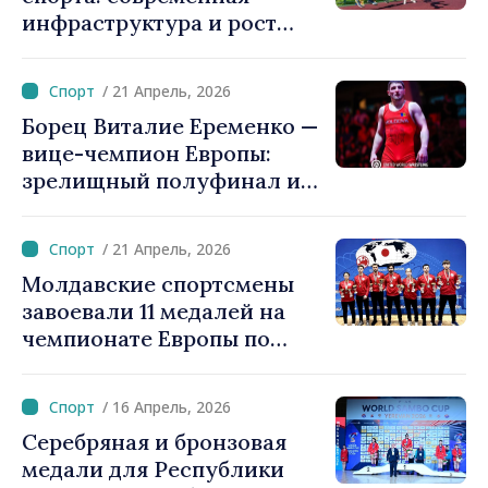
инфраструктура и рост
числа людей,
занимающихся
/ 21 Апрель, 2026
физической активностью
Борец Виталие Еременко —
вице-чемпион Европы:
зрелищный полуфинал и
финал, проведенный с
травмой
/ 21 Апрель, 2026
Молдавские спортсмены
завоевали 11 медалей на
чемпионате Европы по
каратэ сётокан в Венгрии
/ 16 Апрель, 2026
Серебряная и бронзовая
медали для Республики