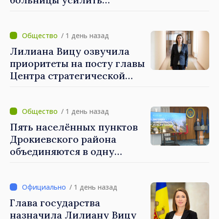
привычки и очень
готовность к
тщательно унифицируем
чрезвычайным ситуациям
некоторые налоги»
/ 1 день назад
Лилиана Вицу озвучила
приоритеты на посту главы
Центра стратегической
коммуникации и
противодействия
дезинформации: «Мы
/ 1 день назад
станем ориентиром для
Пять населённых пунктов
построения более
Дрокиевского района
сильного и устойчивого
объединяются в одну
общества»
примэрию: добровольное
укрупнение при поддержке
стимулирующих выплат
/ 1 день назад
свыше 28 миллионов леев
Глава государства
от правительства
назначила Лилиану Вицу