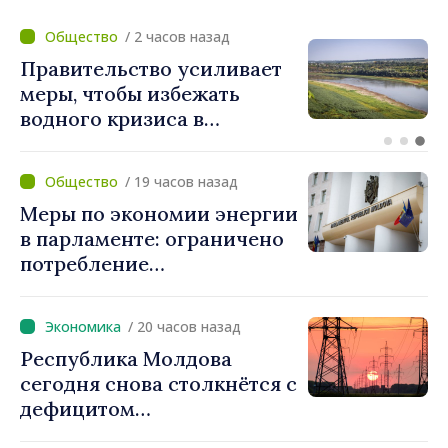
/ 1 час назад
У ПДС два новых депутата
в парламенте.
Конституционный суд
утвердил их мандаты
/ 19 часов назад
Меры по экономии энергии
в парламенте: ограничено
потребление
электроэнергии и горячей
воды
/ 20 часов назад
Республика Молдова
сегодня снова столкнётся с
дефицитом
электроэнергии