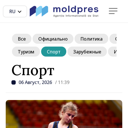
RU
Все
Официально
Политика
Обще
Туризм
Спорт
Зарубежные
Инте
Спорт
06 Август, 2026
/ 11:39