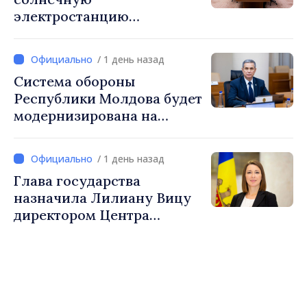
электростанцию
мощностью 30 МВт с
системой накопления на 60
/ 1 день назад
МВт·ч
Система обороны
Республики Молдова будет
модернизирована на
основе Программы по
внедрению Национальной
/ 1 день назад
стратегии обороны
Глава государства
назначила Лилиану Вицу
директором Центра
стратегической
коммуникации и
противодействия
дезинформации