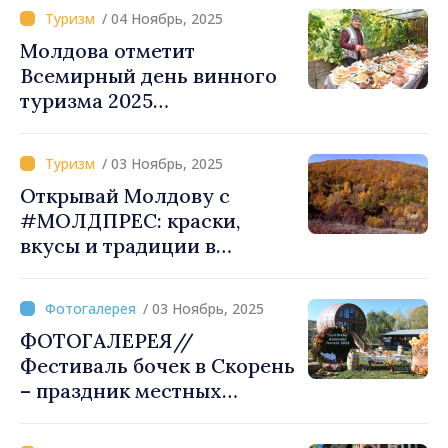
Аутентичный
/ 04 Ноябрь, 2025
винодельческий и
Молдова отметит
туристический опыт
Всемирный день винного
представили на World Wine
туризма 2025
Tourism Day 2025
профессиональным
мероприятием на одной из
/ 03 Ноябрь, 2025
виноделен страны
Открывай Молдову с
#МОЛДПРЕС: краски,
вкусы и традиции в
спектре поздней осени
/ 03 Ноябрь, 2025
ФОТОГАЛЕРЕЯ//
Фестиваль бочек в Скорень
– праздник местных
традиций и культуры