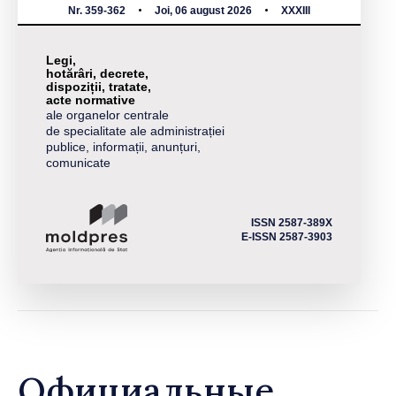
Nr. 359-362
Joi, 06 august 2026
XXXIII
Legi,
hotărâri, decrete,
dispoziții, tratate,
acte normative
ale organelor centrale
de specialitate ale administrației
publice, informații, anunțuri,
comunicate
ISSN 2587-389X
E-ISSN 2587-3903
Официальные