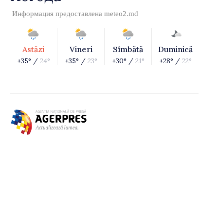
Информация предоставлена
meteo2.md
Astăzi
Vineri
Sîmbătă
Duminică
+35° /
24°
+35° /
23°
+30° /
21°
+28° /
22°