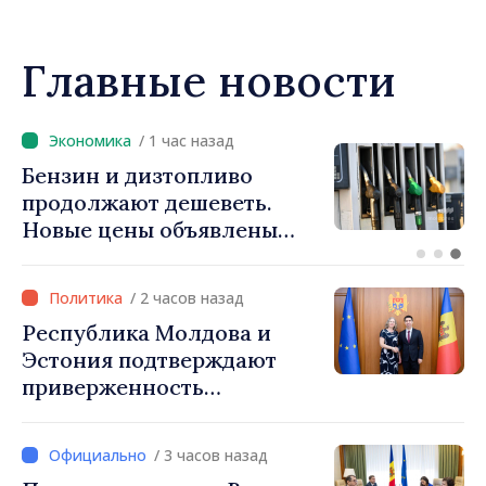
Netflix
Главные новости
/ 1 час назад
ФОТО // Президент Майя
Санду встретилась с
участниками лагеря DOR:
«Их связь с нашей страной
остаётся крепкой»
/ 2 часов назад
Республика Молдова и
Эстония подтверждают
приверженность
укреплению
сотрудничества
/ 3 часов назад