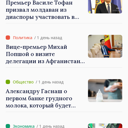
Премьер Василе Тофан
призвал молдаван из
диаспоры участвовать в
поддержке проектов
развития Республики
Молдова
/ 1 день назад
Вице-премьер Михай
Попшой о визите
делегации из Афганистана:
«Процедуры выдачи виз
были строго соблюдены.
Нарушений
/ 1 день назад
законодательных норм
Александру Гаснаш о
выявлено не было»
первом банке грудного
молока, который будет
создан в Институте матери
и ребёнка: «Он может
спасти жизни»
/ 1 день назад