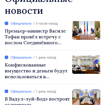
новости
/ 3 часов назад
Премьер-министр Василе
Тофан провёл встречу с
послом Соединённого
Королевства
Великобритании и
/ 1 день назад
Северной Ирландии Ферн
Конфискованные
Хорин
имущество и деньги будут
использоваться в
социальных целях и в
общественных интересах
/ 1 день назад
В Вадул-луй-Водэ построят
солнечную