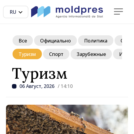
RU
Все
Официально
Политика
Обще
Туризм
Спорт
Зарубежные
Инте
Туризм
06 Август, 2026
/ 14:10