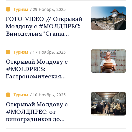
раскрываются перед
/ 29 Ноябрь, 2025
посетителями
FOTO, VIDEO // Открывай
Молдову с #МОЛДПРЕС:
Винодельня "Crama
Mircești" – "маленькая
Тоскана" в Унгенском
/ 17 Ноябрь, 2025
районе, мост между
Открывай Молдову с
традициями, вином и
#MOLDPRES:
туризмом, как в Европе
Гастрономическая
мастерская "La Tanti
Masha": традиции,
/ 10 Ноябрь, 2025
семейные рецепты, новый
Открывай Молдову с
опыт в рамках
#МОЛДПРЕС: от
туристического маршрута
виноградников до
Румыния–Молдова
гостеприимства.