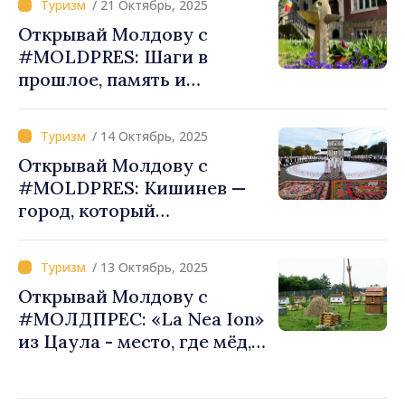
/ 21 Октябрь, 2025
Открывай Молдову с
#MOLDPRES: Шаги в
прошлое, память и
воспоминания в
Краеведческом музее и на
/ 14 Октябрь, 2025
еврейском кладбище в
Открывай Молдову с
Единцах
#MOLDPRES: Кишинев —
город, который
возрождается каждую
осень
/ 13 Октябрь, 2025
Открывай Молдову с
#МОЛДПРЕС: «La Nea Ion»
из Цаула - место, где мёд,
традиции и молдавское
гостеприимство покорили