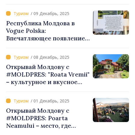
традиции, совершенство и
туризм встречаются под
/ 09 Декабрь, 2025
знаком Вино Молдовы
Республика Молдова в
Vogue Polska:
Впечатляющее появление,
которое ставит страну на
карту вдохновляющих
/ 08 Декабрь, 2025
направлений
Открывай Молдову с
#MOLDPRES: "Roata Vremii"
– культурное и вкусное
путешествие, часть
Трансграничного
/ 01 Декабрь, 2025
гастрономического
Открывай Молдову с
маршрута
#MOLDPRES: Poarta
Neamului – место, где
традиции Молдовы