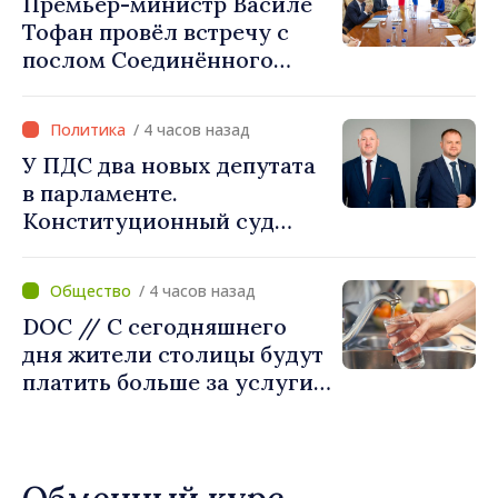
Премьер-министр Василе
Тофан провёл встречу с
послом Соединённого
Королевства
Великобритании и
/ 4 часов назад
Северной Ирландии Ферн
У ПДС два новых депутата
Хорин
в парламенте.
Конституционный суд
утвердил их мандаты
/ 4 часов назад
DOC // С сегодняшнего
дня жители столицы будут
платить больше за услуги
водоснабжения и
канализации