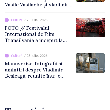
Vasile Vasilache și Vladimir
Beșleagă, expuse la
Biblioteca Națională
/ 25 Iulie, 2026
FOTO // Festivalul
Internațional de Film
Transilvania a început la
Chișinău
/ 25 Iulie, 2026
Manuscrise, fotografii și
amintiri despre Vladimir
Beșleagă, reunite într-o
expoziție la Muzeul
Literaturii Române