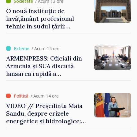
de lei
/ Acum 13 ore
O nouă instituție de
învățământ profesional
tehnic în sudul țării:
Guvernul a aprobat
înființarea Colegiului moldo-
turc la Comrat
/ Acum 14 ore
ARMENPRESS: Oficiali din
Armenia și SUA discută
lansarea rapidă a
programului TRIPP
/ Acum 14 ore
VIDEO // Președinta Maia
Sandu, despre crizele
energetice și hidrologice:
„Guvernul va face tot
posibilul pentru a atenua