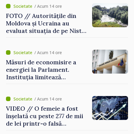
consecințele”
/ Acum 14 ore
FOTO // Autoritățile din
Moldova și Ucraina au
evaluat situația de pe Nistru
și pregătesc măsuri pentru
diminuarea riscurilor
/ Acum 14 ore
Măsuri de economisire a
energiei la Parlament.
Instituția limitează
consumul de electricitate și
apă caldă
/ Acum 14 ore
VIDEO // O femeie a fost
înșelată cu peste 277 de mii
de lei printr-o falsă
platformă de investiții online