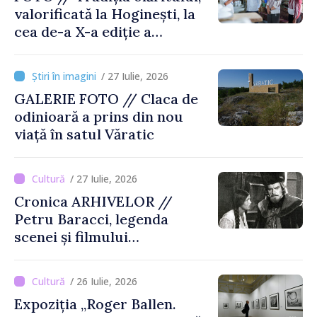
valorificată la Hoginești, la
cea de-a X-a ediție a
Târgului „La Vatra Olarului
Vasile Gonciari”
/ 27 Iulie, 2026
GALERIE FOTO // Claca de
odinioară a prins din nou
viață în satul Văratic
/ 27 Iulie, 2026
Cronica ARHIVELOR //
Petru Baracci, legenda
scenei și filmului
moldovenesc
/ 26 Iulie, 2026
Expoziția „Roger Ballen.