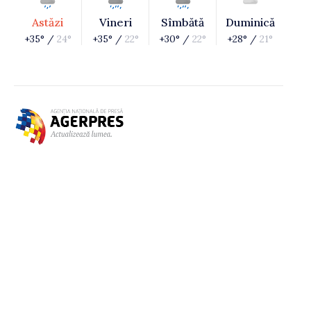
Astăzi
Vineri
Sîmbătă
Duminică
+35° /
24°
+35° /
22°
+30° /
22°
+28° /
21°