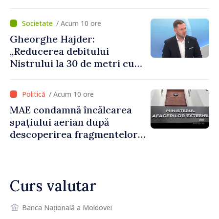
măsurătorilor
/ Acum 10 ore
Gheorghe Hajder:
„Reducerea debitului
Nistrului la 30 de metri cubi
pe secundă ar însemna o
„catastrofă naturală”
/ Acum 10 ore
MAE condamnă încălcarea
spațiului aerian după
descoperirea fragmentelor
dronei de la Văleni
Curs valutar
Banca Națională a Moldovei