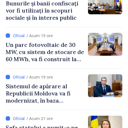
Bunurile și banii confiscați
vor fi utilizați în scopuri
sociale și în interes public
/ Acum 19 ore
Un parc fotovoltaic de 30
MW, cu sistem de stocare de
60 MWh, va fi construit la
Vadul lui Vodă
/ Acum 19 ore
Sistemul de apărare al
Republicii Moldova va fi
modernizat, în baza
Programului de
implementare a Strategiei
/ Acum 21 ore
Naționale de Apărare
Șefa statului a numit-o pe