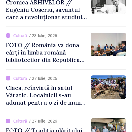
Cronica ARHIVELOR //
Eugeniu Coșeriu, savantul
care a revoluționat studiul
limbajului
/ 28 Iulie, 2026
FOTO // România va dona
cărți în limba română
bibliotecilor din Republica
Moldova
/ 27 Iulie, 2026
Claca, reînviată în satul
Văratic. Localnicii s-au
adunat pentru o zi de muncă
și voie bună
/ 27 Iulie, 2026
FOTO // Tradiția olăritului,