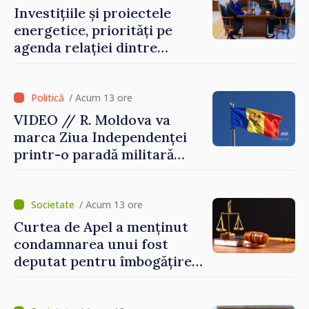
Investițiile și proiectele
energetice, priorități pe
agenda relației dintre
Moldova și SUA
/ Acum 13 ore
VIDEO // R. Moldova va
marca Ziua Independenței
printr-o paradă militară
solemnă. Maia Sandu:
„Evenimentul reflectă
eforturile pentru
/ Acum 13 ore
consolidarea capacităților
Curtea de Apel a menținut
de apărare”
condamnarea unui fost
deputat pentru îmbogățire
ilicită. Acesta va achita
statului peste 2,4 milioane