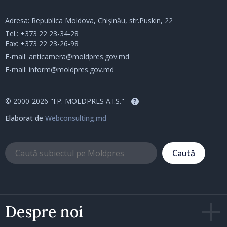
Adresa: Republica Moldova, Chișinău, str.Puskin, 22
Tel.:
+373 22 23-34-28
Fax: +373 22 23-26-98
E-mail:
anticamera@moldpres.gov.md
E-mail:
inform@moldpres.gov.md
© 2000-2026 "I.P. MOLDPRES A.I.S."
?
Elaborat de
Webconsulting.md
Caută
Despre noi