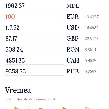
MDL
EUR
19.6237
USD
16.6982
GBP
22.5125
RON
3.8611
UAH
0.4045
RUB
0.2053
Vremea
Informația oferită de
meteo2.md