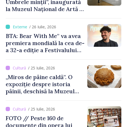
Umbrele minții”, inaugurată
la Muzeul Național de Artă al
Moldovei
/ 26 Iulie, 2026
BTA: Bear With Me” va avea
premiera mondială la cea de-
a 32-a ediție a Festivalului
de Film de la Sarajevo, în
august
/ 25 Iulie, 2026
„Miros de pâine caldă”. O
expoziție despre istoria
pâinii, deschisă la Muzeul
Național de Istorie a
Moldovei
/ 25 Iulie, 2026
FOTO // Peste 160 de
documente din opera lui