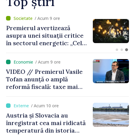
Top știri
/ Acum 8 ore
Criza carburanților: Vasile
Tofan anunță că România va
sprijini Republica Moldova
/ Acum 9 ore
VIDEO // Premierul Vasile
Tofan anunță o amplă
reformă fiscală: taxe mai
mici pe muncă, impozite mai
mari pentru bănci, tutun și
/ Acum 10 ore
jocurile de noroc
Austria și Slovacia au
înregistrat cea mai ridicată
temperatură din istoria