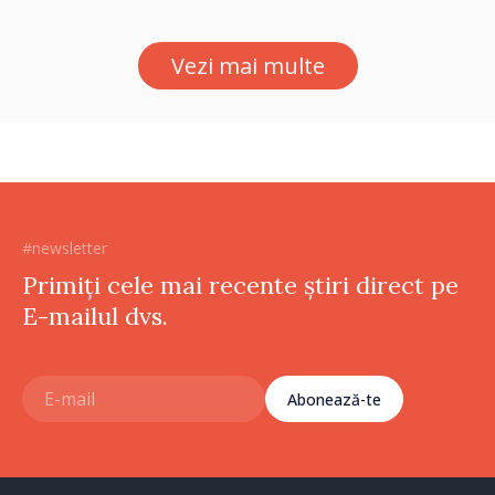
Vezi mai multe
#newsletter
Primiți cele mai recente știri direct pe
E-mailul dvs.
Abonează-te