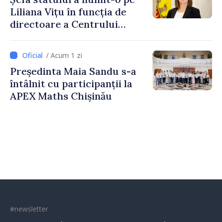
Liliana Vițu în funcția de
directoare a Centrului
pentru Comunicare
Strategică și Contracarare a
/ Acum 1 zi
Dezinformării
Președinta Maia Sandu s-a
întâlnit cu participanții la
APEX Maths Chișinău
#newsletter