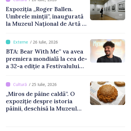
Expoziția „Roger Ballen.
Umbrele minții”, inaugurată
la Muzeul Național de Artă al
Moldovei
/ 26 Iulie, 2026
BTA: Bear With Me” va avea
premiera mondială la cea de-
a 32-a ediție a Festivalului
de Film de la Sarajevo, în
august
/ 25 Iulie, 2026
„Miros de pâine caldă”. O
expoziție despre istoria
pâinii, deschisă la Muzeul
Național de Istorie a
Moldovei