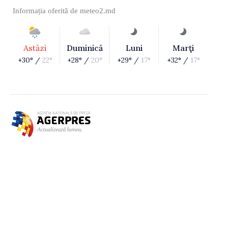
Informația oferită de
meteo2.md
Astăzi
Duminică
Luni
Marţi
+30° /
22°
+28° /
20°
+29° /
17°
+32° /
17°