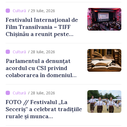
/ 29 Iulie, 2026
Festivalul Internațional de
Film Transilvania – TIFF
Chișinău a reunit peste
3.200 de spectatori la cea
de-a șasea ediție
/ 28 Iulie, 2026
Parlamentul a denunțat
acordul cu CSI privind
colaborarea în domeniul
cărții și poligrafiei
/ 28 Iulie, 2026
FOTO // Festivalul „La
Seceriș” a celebrat tradițiile
rurale și munca
agricultorilor la Cîrnățeni