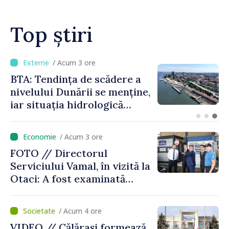
Top știri
/ Acum 1 oră
Energocom a asigurat
necesarul de energie
electrică pentru 8 august.
Compania îndeamnă
cetățenii să reducă
/ Acum 3 ore
consumul în orele de vârf
FOTO // Directorul
Serviciului Vamal, în vizită la
Otaci: A fost examinată
posibilitatea dotării Zonei de
control vamal cu un scanner
/ Acum 4 ore
performant
VIDEO // Călărași formează