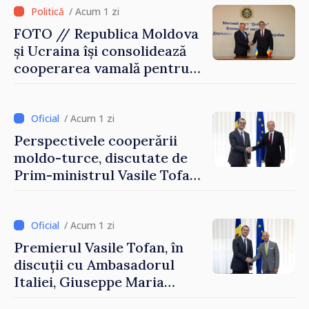
/ Acum 1 zi
FOTO // Republica Moldova
și Ucraina își consolidează
cooperarea vamală pentru
securizarea frontierei și
integrarea europeană.
Reuniune la Moghiliov-
/ Acum 1 zi
Podolsk
Perspectivele cooperării
moldo-turce, discutate de
Prim-ministrul Vasile Tofan
și Ambasadorul Turciei,
Uygar Mustafa Sertel
/ Acum 1 zi
Premierul Vasile Tofan, în
discuții cu Ambasadorul
Italiei, Giuseppe Maria
Perricone