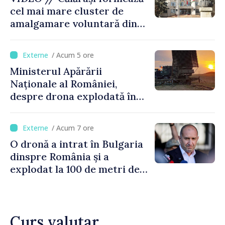
cel mai mare cluster de
amalgamare voluntară din
Republica Moldova. Consiliul
orășenesc a aprobat decizia
/ Acum 5 ore
finală
Ministerul Apărării
Naționale al României,
despre drona explodată în
Bulgaria: „Radarele noastre
nu au detectat niciun
/ Acum 7 ore
vehicul aerian”
O dronă a intrat în Bulgaria
dinspre România și a
explodat la 100 de metri de
graniță
Curs valutar