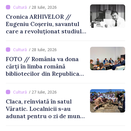
/ 28 Iulie, 2026
Cronica ARHIVELOR //
Eugeniu Coșeriu, savantul
care a revoluționat studiul
limbajului
/ 28 Iulie, 2026
FOTO // România va dona
cărți în limba română
bibliotecilor din Republica
Moldova
/ 27 Iulie, 2026
Claca, reînviată în satul
Văratic. Localnicii s-au
adunat pentru o zi de muncă
și voie bună