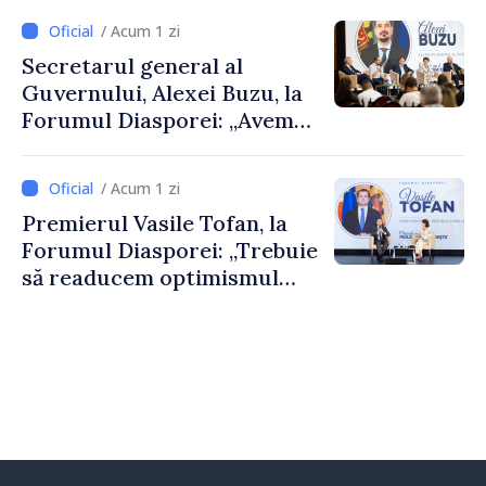
despre parcursul european
/ Acum 1 zi
al Republicii Moldova.
Secretarul general al
Guvernului, Alexei Buzu, la
Forumul Diasporei: „Avem
nevoie de fiecare dintre
dumneavoastră pentru a
/ Acum 1 zi
construi comunități mai
Premierul Vasile Tofan, la
puternice”
Forumul Diasporei: „Trebuie
să readucem optimismul
oamenilor și încrederea că
Republica Moldova merge în
direcția corectă”