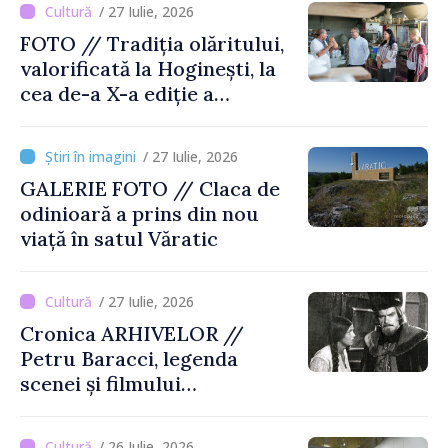
/ 27 Iulie, 2026
FOTO // Tradiția olăritului,
valorificată la Hoginești, la
cea de-a X-a ediție a
Târgului „La Vatra Olarului
Vasile Gonciari”
/ 27 Iulie, 2026
GALERIE FOTO // Claca de
odinioară a prins din nou
viață în satul Văratic
/ 27 Iulie, 2026
Cronica ARHIVELOR //
Petru Baracci, legenda
scenei și filmului
moldovenesc
/ 26 Iulie, 2026