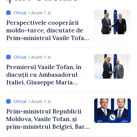
/ Acum 1 zi
Perspectivele cooperării
moldo-turce, discutate de
Prim-ministrul Vasile Tofan
și Ambasadorul Turciei,
Uygar Mustafa Sertel
/ Acum 1 zi
Premierul Vasile Tofan, în
discuții cu Ambasadorul
Italiei, Giuseppe Maria
Perricone
/ Acum 1 zi
Prim-ministrul Republicii
Moldova, Vasile Tofan, și
prim-ministrul Belgiei, Bart
De Wever, au discutat