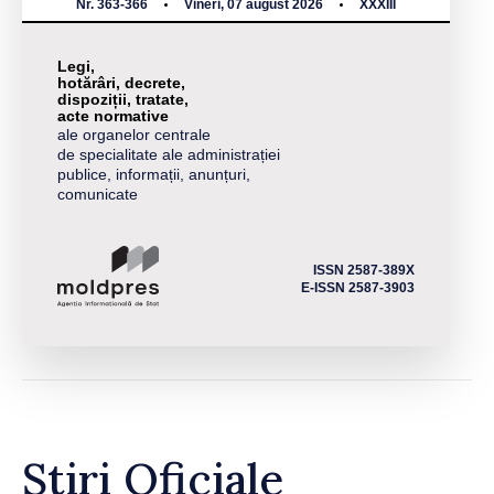
Nr. 363-366
Vineri, 07 august 2026
XXXIII
Legi,
hotărâri, decrete,
dispoziții, tratate,
acte normative
ale organelor centrale
de specialitate ale administrației
publice, informații, anunțuri,
comunicate
ISSN 2587-389X
E-ISSN 2587-3903
Știri Oficiale