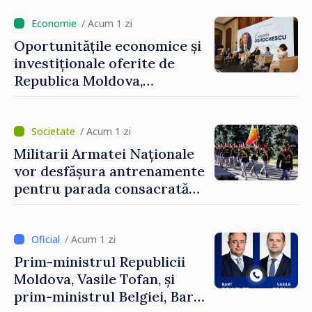
/ Acum 1 zi
Oportunitățile economice și
investiționale oferite de
Republica Moldova,
prezentate de vicepremierul
Eugeniu Osmochescu, la
Forumul Diasporei
/ Acum 1 zi
Militarii Armatei Naționale
vor desfășura antrenamente
pentru parada consacrată
Zilei Independenței
/ Acum 1 zi
Prim-ministrul Republicii
Moldova, Vasile Tofan, și
prim-ministrul Belgiei, Bart