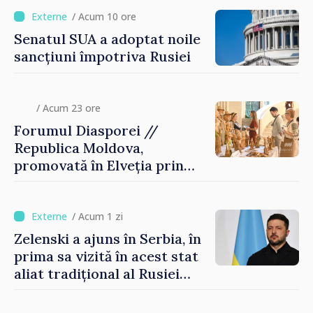
/ Acum 10 ore
Senatul SUA a adoptat noile
sancțiuni împotriva Rusiei
/ Acum 23 ore
Forumul Diasporei //
Republica Moldova,
promovată în Elveția prin
turism, investiții și
exporturi
/ Acum 1 zi
Zelenski a ajuns în Serbia, în
prima sa vizită în acest stat
aliat tradițional al Rusiei
după 2022