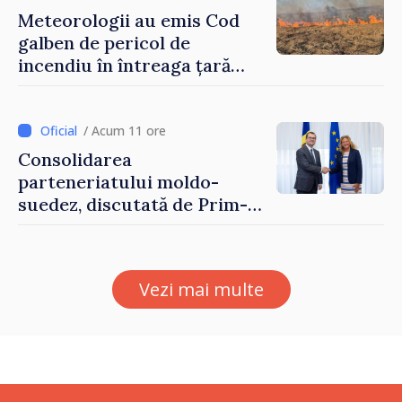
Meteorologii au emis Cod
galben de pericol de
incendiu în întreaga țară
până pe 14 august
/ Acum 11 ore
Consolidarea
parteneriatului moldo-
suedez, discutată de Prim-
ministrul Vasile Tofan și
Ambasadoarea Suediei,
Petra Lärke
Vezi mai multe