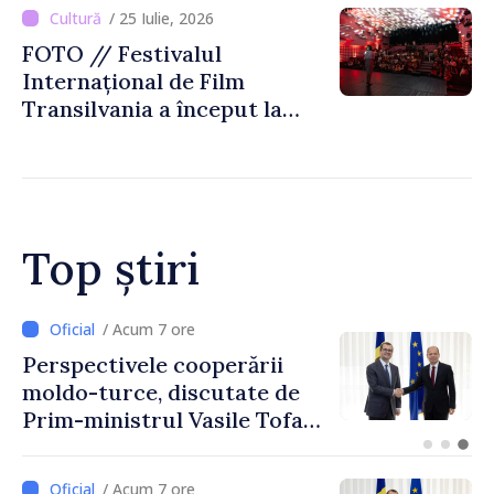
Biblioteca Națională
/ 25 Iulie, 2026
FOTO // Festivalul
Internațional de Film
Transilvania a început la
Chișinău
Top știri
/ Acum 4 ore
Forumul Diasporei //
Republica Moldova,
promovată în Elveția prin
turism, investiții și
exporturi
/ Acum 7 ore