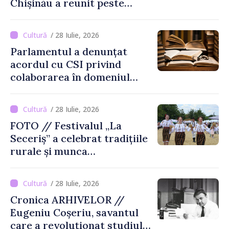
Chișinău a reunit peste
3.200 de spectatori la cea
de-a șasea ediție
/ 28 Iulie, 2026
Parlamentul a denunțat
acordul cu CSI privind
colaborarea în domeniul
cărții și poligrafiei
/ 28 Iulie, 2026
FOTO // Festivalul „La
Seceriș” a celebrat tradițiile
rurale și munca
agricultorilor la Cîrnățeni
/ 28 Iulie, 2026
Cronica ARHIVELOR //
Eugeniu Coșeriu, savantul
care a revoluționat studiul