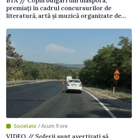
BTA // Copiii bulgari din diaspora,
premiați în cadrul concursurilor de
literatură, artă și muzică organizate de
Agenția Executivă pentru Bulgarii din
Străinătate
/ Acum 9 ore
VIDEO // Șoferii sunt avertizați să