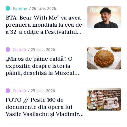
/ 26 Iulie, 2026
BTA: Bear With Me” va avea
premiera mondială la cea de-
a 32-a ediție a Festivalului
de Film de la Sarajevo, în
august
/ 25 Iulie, 2026
„Miros de pâine caldă”. O
expoziție despre istoria
pâinii, deschisă la Muzeul
Național de Istorie a
Moldovei
/ 25 Iulie, 2026
FOTO // Peste 160 de
documente din opera lui
Vasile Vasilache și Vladimir
Beșleagă, expuse la