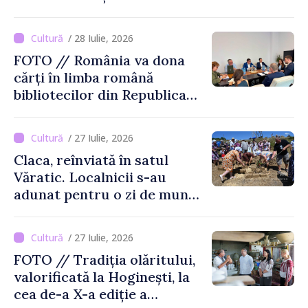
limbajului
/ 28 Iulie, 2026
FOTO // România va dona
cărți în limba română
bibliotecilor din Republica
Moldova
/ 27 Iulie, 2026
Claca, reînviată în satul
Văratic. Localnicii s-au
adunat pentru o zi de muncă
și voie bună
/ 27 Iulie, 2026
FOTO // Tradiția olăritului,
valorificată la Hoginești, la
cea de-a X-a ediție a