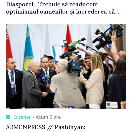
Diasporei: „Trebuie să readucem
optimismul oamenilor și încrederea că
Republica Moldova merge în direcția
corectă”
/ Acum 9 ore
ARMENPRESS // Pashinyan: