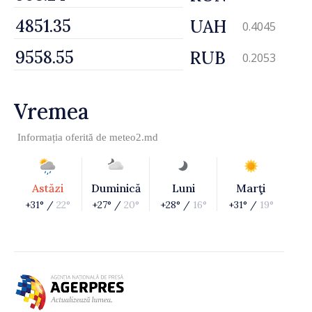
UAH
0.4045
RUB
0.2053
Vremea
Informația oferită de
meteo2.md
Astăzi
Duminică
Luni
Marţi
+31° /
22°
+27° /
20°
+28° /
16°
+31° /
19°