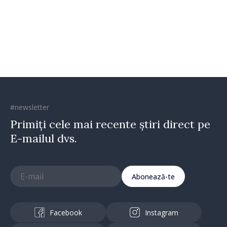
oamenilor și încrederea că
Republica Moldova merge în
direcția corectă”
#newsletter
Primiți cele mai recente știri direct pe
E-mailul dvs.
Abonează-te
Facebook
Instagram