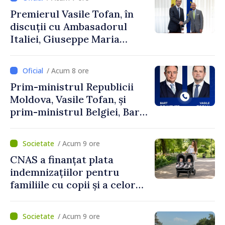
Premierul Vasile Tofan, în
discuții cu Ambasadorul
Italiei, Giuseppe Maria
Perricone
/ Acum 8 ore
Prim-ministrul Republicii
Moldova, Vasile Tofan, și
prim-ministrul Belgiei, Bart
De Wever, au discutat
despre parcursul european
/ Acum 9 ore
al Republicii Moldova.
CNAS a finanțat plata
indemnizațiilor pentru
familiile cu copii și a celor
pentru incapacitate
temporară de muncă
/ Acum 9 ore