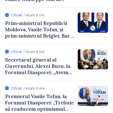
Perricone
/ Acum 8 ore
Prim-ministrul Republicii
Moldova, Vasile Tofan, și
prim-ministrul Belgiei, Bart
De Wever, au discutat
despre parcursul european
/ Acum 8 ore
al Republicii Moldova.
Secretarul general al
Guvernului, Alexei Buzu, la
Forumul Diasporei: „Avem
nevoie de fiecare dintre
dumneavoastră pentru a
/ Acum 9 ore
construi comunități mai
Premierul Vasile Tofan, la
puternice”
Forumul Diasporei: „Trebuie
să readucem optimismul