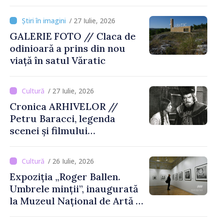
Târgului „La Vatra Olarului
Vasile Gonciari”
/ 27 Iulie, 2026
GALERIE FOTO // Claca de
odinioară a prins din nou
viață în satul Văratic
/ 27 Iulie, 2026
Cronica ARHIVELOR //
Petru Baracci, legenda
scenei și filmului
moldovenesc
/ 26 Iulie, 2026
Expoziția „Roger Ballen.
Umbrele minții”, inaugurată
la Muzeul Național de Artă al
Moldovei