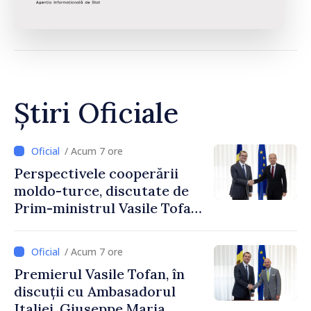
Știri Oficiale
/ Acum 7 ore
Perspectivele cooperării
moldo-turce, discutate de
Prim-ministrul Vasile Tofan
și Ambasadorul Turciei,
Uygar Mustafa Sertel
/ Acum 7 ore
Premierul Vasile Tofan, în
discuții cu Ambasadorul
Italiei, Giuseppe Maria