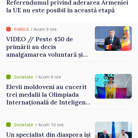
Referendumul privind aderarea Armeniei
la UE nu este posibil în această etapă
/ Acum 9 ore
VIDEO // Peste 450 de
primării au decis
amalgamarea voluntară și
vor beneficia de fonduri
pentru investiții. Igor
Grosu: „Este important să
/ Acum 9 ore
depășim blocajele și să dăm o
Elevii moldoveni au cucerit
șansă localităților să se
trei medalii la Olimpiada
dezvolte”
Internațională de Inteligență
Artificială
/ Acum 10 ore
Un specialist din diaspora își