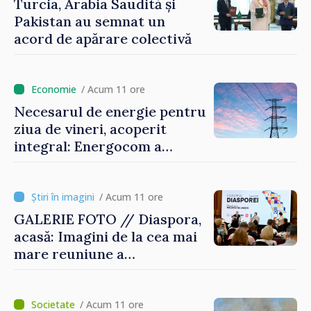
Turcia, Arabia Saudită și
Pakistan au semnat un
acord de apărare colectivă
/ Acum 11 ore
Necesarul de energie pentru
ziua de vineri, acoperit
integral: Energocom a
rezervat volumele
/ Acum 11 ore
GALERIE FOTO // Diaspora,
acasă: Imagini de la cea mai
mare reuniune a
moldovenilor de peste
hotare
/ Acum 11 ore