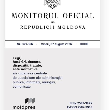
Nr. 363-366
Vineri, 07 august 2026
XXXIII
Legi,
hotărâri, decrete,
dispoziții, tratate,
acte normative
ale organelor centrale
de specialitate ale administrației
publice, informații, anunțuri,
comunicate
ISSN 2587-389X
E-ISSN 2587-3903