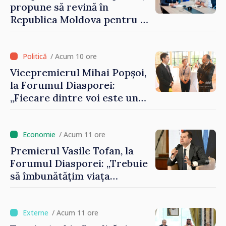
propune să revină în
Republica Moldova pentru a
contribui la dezvoltarea
registrului naval național
/ Acum 10 ore
Vicepremierul Mihai Popșoi,
la Forumul Diasporei:
„Fiecare dintre voi este un
ambasador al țării noastre și
contribuie la promovarea
imaginii Republicii Moldova”
/ Acum 11 ore
Premierul Vasile Tofan, la
Forumul Diasporei: „Trebuie
să îmbunătățim viața
oamenilor și să repornim
motoarele economiei”
/ Acum 11 ore