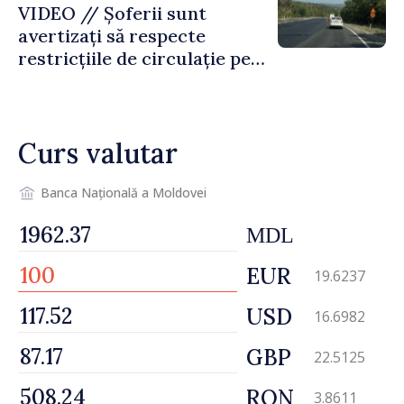
VIDEO // Șoferii sunt
avertizați să respecte
restricțiile de circulație pe
drumul R3, unde se
desfășoară lucrări de
reparație
Curs valutar
Banca Națională a Moldovei
MDL
EUR
19.6237
USD
16.6982
GBP
22.5125
RON
3.8611