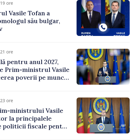
19 ore
ul Vasile Tofan a
omologul său bulgar,
v
21 ore
ală pentru anul 2027,
e Prim-ministrul Vasile
erea poverii pe muncă,
vestițiilor și o taxare
lă
23 ore
im-ministrului Vasile
or la principalele
 politicii fiscale pentru