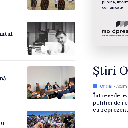
publice, inform
comunicate
antul
Știri O
ână
/ Acum 
Întrevederea
politici de r
cu reprezent
Comitetului 
au
Roșii în Mol