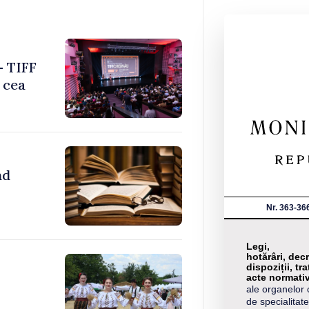
– TIFF
 cea
nd
Nr. 363-36
Legi,
hotărâri, decr
dispoziții, tra
acte normati
ale organelor 
de specialitate