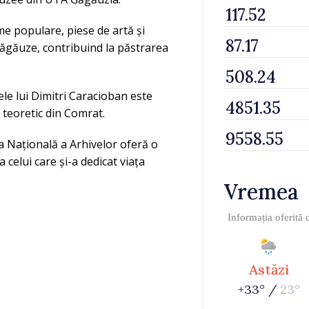
me populare, piese de artă și
 găgăuze, contribuind la păstrarea
le lui Dimitri Caracioban este
 teoretic din Comrat.
a Națională a Arhivelor oferă o
 celui care și-a dedicat viața
Vremea
Informația oferită
Astăzi
+33° /
23°