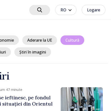
RO
Logare
onomie
Aderare la UE
Cultură
iuri
Știri în imagini
iri
um 1 oră
publicii Moldova pot
 de studii în Marea