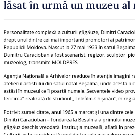
lăsat în urmă un muzeu al
Personalitate complexă a culturii găgăuze, Dimitri Caraci
drept unul dintre cei mai importanți promotori ai patrimon
Republicii Moldova. Născut la 27 mai 1933 în satul Beșalma
Dumitru Caracioban a fost scenarist, regizor, sculptor, pict
muzeolog, transmite MOLDPRES.
Agenția Națională a Arhivelor readuce în atenție imagini r
atelierul artistului din satul natal Beșalma, unde acesta lu
astăzi în muzeul ce îi poartă numele. Secvențele video pro
fericirea” realizată de studioul „Telefilm-Chișinău”, în regia
Potrivit sursei citate, anul 1965 a marcat și una dintre cele
Dimitri Caracioban – fondarea la Beșalma a primului muzeu
găgăuz deschis vreodată. Instituția muzeală, aflată în pre
Culturii, este considerată unul dintre cele mai valoroase