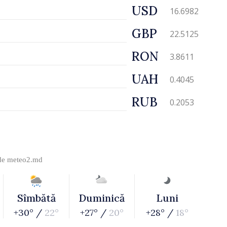
USD
16.6982
GBP
22.5125
RON
3.8611
UAH
0.4045
RUB
0.2053
 de
meteo2.md
Sîmbătă
Duminică
Luni
+30° /
22°
+27° /
20°
+28° /
18°