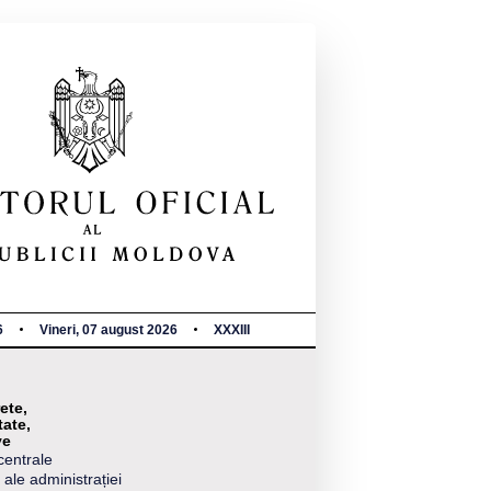
6
Vineri, 07 august 2026
XXXIII
ete,
tate,
ve
centrale
 ale administrației