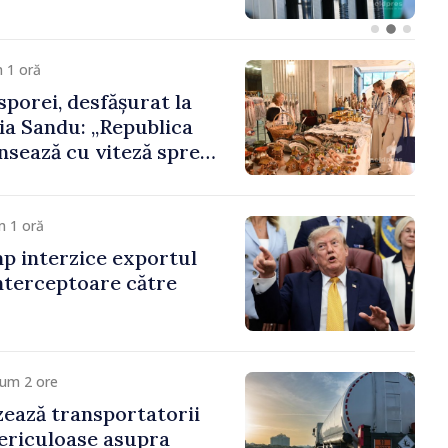
 1 oră
porei, desfășurat la
ia Sandu: „Republica
sează cu viteză spre
ora poate juca un rol
 promovarea și
cestui parcurs”
m 1 oră
p interzice exportul
nterceptoare către
cum 2 ore
ează transportatorii
ericuloase asupra