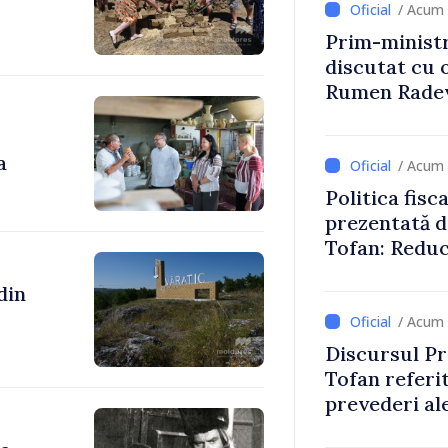
/ Acum 
Prim-ministr
discutat cu 
Rumen Rade
a
/ Acum 
Politica fisc
prezentată d
Tofan: Reduc
stimularea in
mai echitabi
/ Acum 
Discursul Pr
Tofan referit
prevederi ale
anul 2027