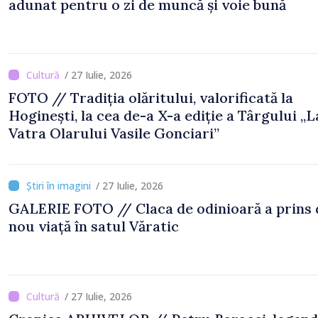
adunat pentru o zi de muncă și voie bună
/ 27 Iulie, 2026
FOTO // Tradiția olăritului, valorificată la
Hoginești, la cea de-a X-a ediție a Târgului „L
Vatra Olarului Vasile Gonciari”
/ 27 Iulie, 2026
GALERIE FOTO // Claca de odinioară a prins din
nou viață în satul Văratic
/ 27 Iulie, 2026