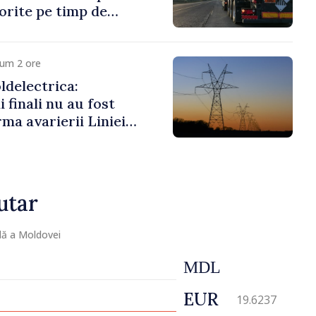
porite pe timp de
cum 2 ore
delectrica:
 finali nu au fost
rma avarierii Liniei
ovsk. Lucrările de
 fi efectuate în regim
utar
lă a Moldovei
MDL
EUR
19.6237