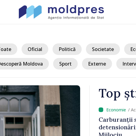
Toate
Oficial
Politică
Societate
Ec
escoperă Moldova
Sport
Externe
Interv
Top șt
/ Ac
, pe fondul
Cetățenii Re
in Orientul
obține burse
Britanie