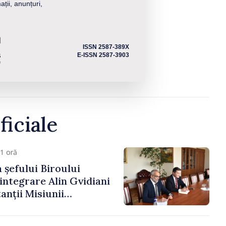
ații, anunțuri,
ISSN 2587-389X
E-ISSN 2587-3903
ficiale
1 oră
 șefului Biroului
eintegrare Alin Gvidiani
anții Misiunii
Internațional al Crucii
dova