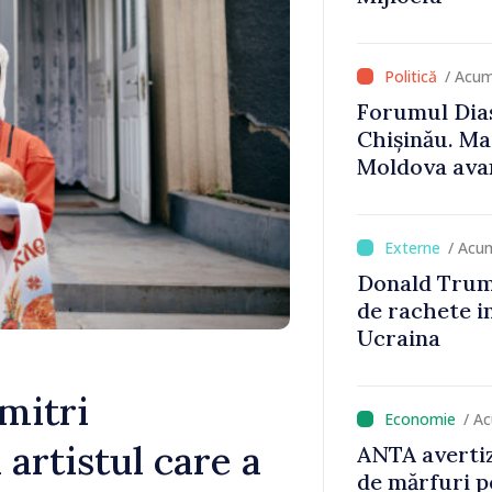
/ Acum
Forumul Dias
Chișinău. Ma
Moldova avan
UE, iar diasp
important în
susținerea a
/ Acu
Donald Trum
de rachete i
Ucraina
mitri
/ A
 artistul care a
ANTA avertiz
de mărfuri p