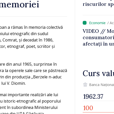
 memoriei
riscurilor s
caniculă
/ A
oban a rămas în memoria colectivă
VIDEO // Mol
iului etnografic din sudul
consumatorii
, Comrat, și decedat în 1986,
afectați în u
or, etnograf, poet, scriitor și
Bălți–Dnestr
reparație vor
prioritar
are din anul 1965, surprinse în
cra la operele sale care se păstrează
Curs val
vin din producția „Berzele n-aduc
 lui V. Diomin.
Banca Naționa
 mai importante realizări ale lui
 istoric-etnografic al poporului
zent în subordinea Ministerului
 muzee din UTA Găgăuzia.