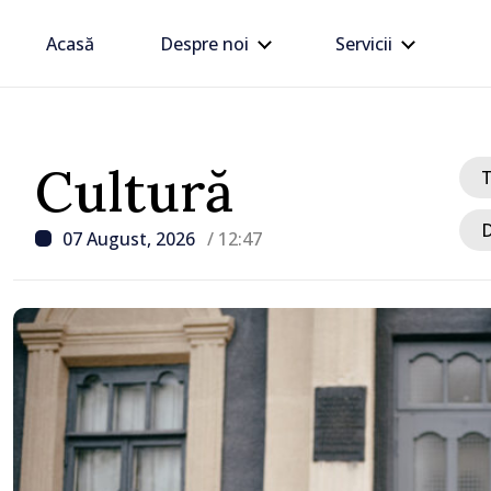
Acasă
Despre noi
Servicii
Cultură
D
07 August, 2026
/ 12:47
/ Acum 47 minute
Carburanții se ieftinesc
detensionării situației d
Mijlociu