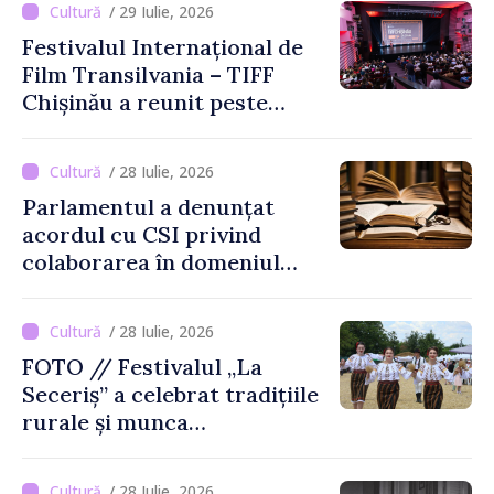
/ 29 Iulie, 2026
Festivalul Internațional de
Film Transilvania – TIFF
Chișinău a reunit peste
3.200 de spectatori la cea
de-a șasea ediție
/ 28 Iulie, 2026
Parlamentul a denunțat
acordul cu CSI privind
colaborarea în domeniul
cărții și poligrafiei
/ 28 Iulie, 2026
FOTO // Festivalul „La
Seceriș” a celebrat tradițiile
rurale și munca
agricultorilor la Cîrnățeni
/ 28 Iulie, 2026