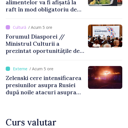
alimentelor va fi afișată la
raft în mod obligatoriu de
luni, 10 august. Comercianții
riscă amenzi de zeci de mii
/ Acum 5 ore
de lei de lei
Forumul Diasporei //
Ministrul Culturii a
prezintat oportunitățile de
finanțare pentru proiecte
culturale și mobilitatea
/ Acum 5 ore
artiștilor
Zelenski cere intensificarea
presiunilor asupra Rusiei
după noile atacuri asupra
Ucrainei
Curs valutar