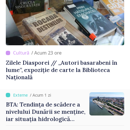
/ Acum 23 ore
Zilele Diasporei // „Autori basarabeni în
lume”, expoziție de carte la Biblioteca
Națională
/ Acum 1 zi
BTA: Tendința de scădere a
nivelului Dunării se menține,
iar situația hidrologică
rămâne dificilă