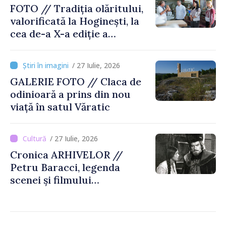
FOTO // Tradiția olăritului,
valorificată la Hoginești, la
cea de-a X-a ediție a
Târgului „La Vatra Olarului
Vasile Gonciari”
/ 27 Iulie, 2026
GALERIE FOTO // Claca de
odinioară a prins din nou
viață în satul Văratic
/ 27 Iulie, 2026
Cronica ARHIVELOR //
Petru Baracci, legenda
scenei și filmului
moldovenesc