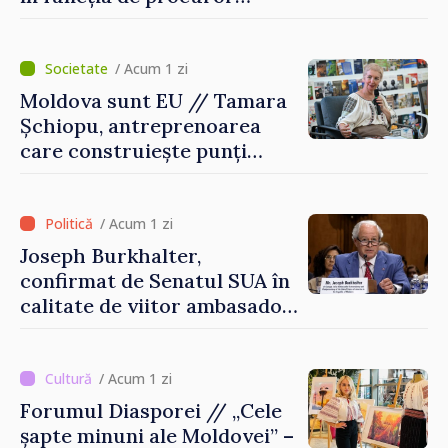
general al Statelor Unite
/ Acum 1 zi
Moldova sunt EU // Tamara
Șchiopu, antreprenoarea
care construiește punți
între Marea Britanie și
Republica Moldova
/ Acum 1 zi
Joseph Burkhalter,
confirmat de Senatul SUA în
calitate de viitor ambasador
în Republica Moldova
/ Acum 1 zi
Forumul Diasporei // „Cele
șapte minuni ale Moldovei” –