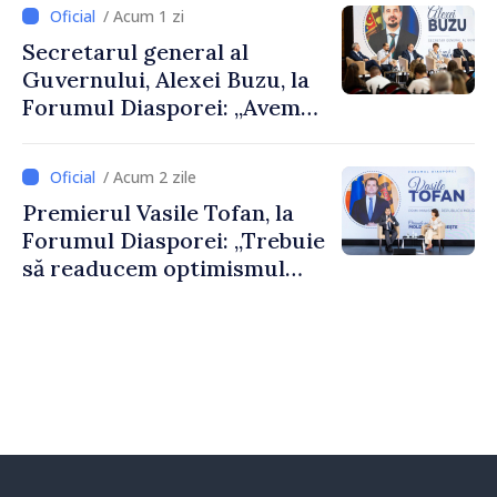
despre parcursul european
/ Acum 1 zi
al Republicii Moldova.
Secretarul general al
Guvernului, Alexei Buzu, la
Forumul Diasporei: „Avem
nevoie de fiecare dintre
dumneavoastră pentru a
/ Acum 2 zile
construi comunități mai
Premierul Vasile Tofan, la
puternice”
Forumul Diasporei: „Trebuie
să readucem optimismul
oamenilor și încrederea că
Republica Moldova merge în
direcția corectă”