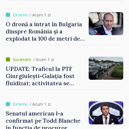
Bulgaria: „Radarele noastre
nu au detectat niciun
vehicul aerian”
/ Acum 1 zi
O dronă a intrat în Bulgaria
dinspre România și a
explodat la 100 de metri de
graniță
/ Acum 1 zi
UPDATE: Traficul la PTF
Giurgiulești-Galația fost
fluidizat; activitatea se
desfășoară în condiții
normale
/ Acum 1 zi
Senatul american l-a
confirmat pe Todd Blanche
în funcția de procuror