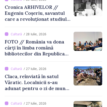
Cronica ARHIVELOR //
Eugeniu Coșeriu, savantul
care a revoluționat studiul
limbajului
/ 28 Iulie, 2026
FOTO // România va dona
cărți în limba română
bibliotecilor din Republica
Moldova
/ 27 Iulie, 2026
Claca, reînviată în satul
Văratic. Localnicii s-au
adunat pentru o zi de muncă
și voie bună
/ 27 Iulie, 2026