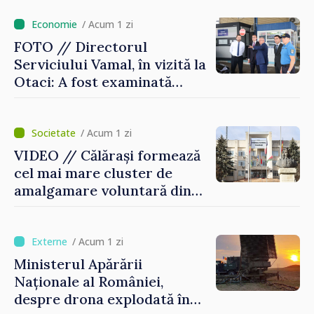
/ Acum 1 zi
FOTO // Directorul
Serviciului Vamal, în vizită la
Otaci: A fost examinată
posibilitatea dotării Zonei de
control vamal cu un scanner
performant
/ Acum 1 zi
VIDEO // Călărași formează
cel mai mare cluster de
amalgamare voluntară din
Republica Moldova. Consiliul
orășenesc a aprobat decizia
finală
/ Acum 1 zi
Ministerul Apărării
Naționale al României,
despre drona explodată în