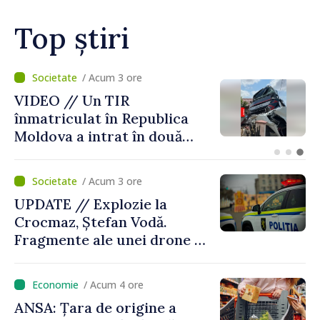
Top știri
/ Acum 2 ore
Zilele Diasporei // O poveste
despre Moldova spusă prin
culori: „Dincolo de prag”,
expoziția Olgăi Chilat,
stabilită la Bruxelles
/ Acum 3 ore
UPDATE // Explozie la
Crocmaz, Ștefan Vodă.
Fragmente ale unei drone de
luptă depistate la fața
locului
/ Acum 4 ore
ANSA: Țara de origine a