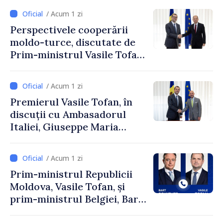
/ Acum 1 zi
Perspectivele cooperării
moldo-turce, discutate de
Prim-ministrul Vasile Tofan
și Ambasadorul Turciei,
Uygar Mustafa Sertel
/ Acum 1 zi
Premierul Vasile Tofan, în
discuții cu Ambasadorul
Italiei, Giuseppe Maria
Perricone
/ Acum 1 zi
Prim-ministrul Republicii
Moldova, Vasile Tofan, și
prim-ministrul Belgiei, Bart
De Wever, au discutat