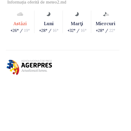
Informația oferită de
meteo2.md
Astăzi
Luni
Marţi
Miercuri
+26° /
19°
+28° /
16°
+32° /
16°
+28° /
22°