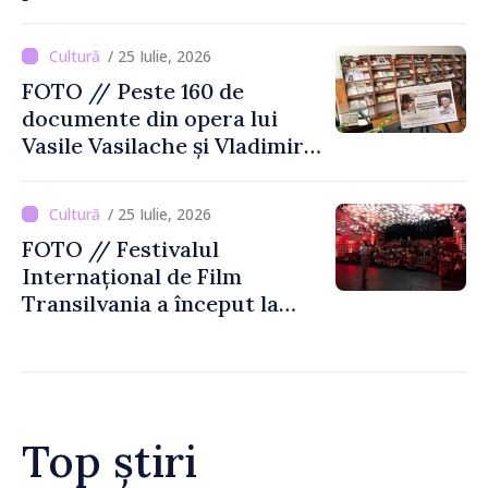
Național de Istorie a
Moldovei
/ 25 Iulie, 2026
FOTO // Peste 160 de
documente din opera lui
Vasile Vasilache și Vladimir
Beșleagă, expuse la
Biblioteca Națională
/ 25 Iulie, 2026
FOTO // Festivalul
Internațional de Film
Transilvania a început la
Chișinău
Top știri