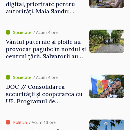
digital, prioritate pentru
autorități. Maia Sandu:
„Trebuie să creăm
mecanisme care să-i
protejeze”
/ Acum 4 ore
Vântul puternic și ploile au
provocat pagube în nordul și
centrul țării. Salvatorii au
intervenit în zece cazuri
/ Acum 4 ore
DOC // Consolidarea
securității și cooperarea cu
UE. Programul de
implementare a Strategiei
Naționale de Apărare pentru
perioada 2024–2034,
/ Acum 13 ore