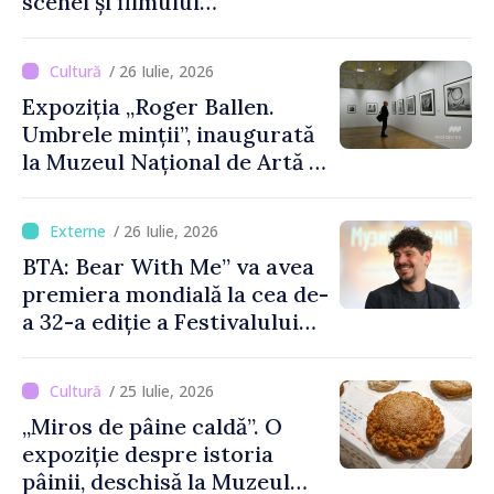
scenei și filmului
moldovenesc
/ 26 Iulie, 2026
Expoziția „Roger Ballen.
Umbrele minții”, inaugurată
la Muzeul Național de Artă al
Moldovei
/ 26 Iulie, 2026
BTA: Bear With Me” va avea
premiera mondială la cea de-
a 32-a ediție a Festivalului
de Film de la Sarajevo, în
august
/ 25 Iulie, 2026
„Miros de pâine caldă”. O
expoziție despre istoria
pâinii, deschisă la Muzeul