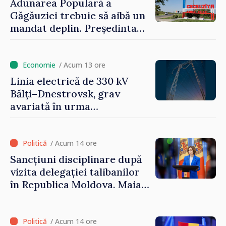
publicat în Monitorul Oficial
Adunarea Populară a
Găgăuziei trebuie să aibă un
mandat deplin. Președinta
Maia Sandu: „Alegerile să fie
libere și corecte””
/ Acum 13 ore
Linia electrică de 330 kV
Bălți–Dnestrovsk, grav
avariată în urma
calamităților naturale
/ Acum 14 ore
Sancțiuni disciplinare după
vizita delegației talibanilor
în Republica Moldova. Maia
Sandu: „Este rușinos că
oameni cu funcții înalte nu
cunosc politica statului”
/ Acum 14 ore