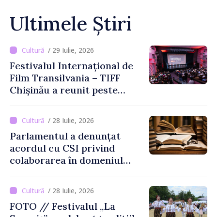
Ultimele Știri
/ 29 Iulie, 2026
Festivalul Internațional de
Film Transilvania – TIFF
Chișinău a reunit peste
3.200 de spectatori la cea
de-a șasea ediție
/ 28 Iulie, 2026
Parlamentul a denunțat
acordul cu CSI privind
colaborarea în domeniul
cărții și poligrafiei
/ 28 Iulie, 2026
FOTO // Festivalul „La