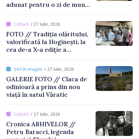
adunat pentru o zi de muncă
și voie bună
/ 27 Iulie, 2026
FOTO // Tradiția olăritului,
valorificată la Hoginești, la
cea de-a X-a ediție a
Târgului „La Vatra Olarului
Vasile Gonciari”
/ 27 Iulie, 2026
GALERIE FOTO // Claca de
odinioară a prins din nou
viață în satul Văratic
/ 27 Iulie, 2026
Cronica ARHIVELOR //
Petru Baracci, legenda