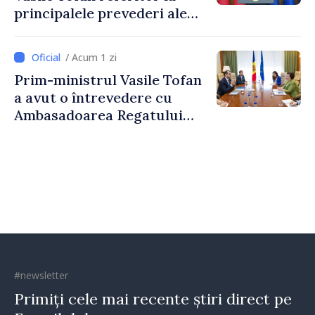
principalele prevederi ale
politicii fiscale pentru anul
2027
/ Acum 1 zi
Prim-ministrul Vasile Tofan
a avut o întrevedere cu
Ambasadoarea Regatului
Unit al Marii Britanii și
Irlandei de Nord, Fern
Horine
#newsletter
Primiți cele mai recente știri direct pe