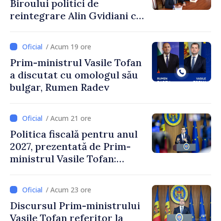
Biroului politici de
reintegrare Alin Gvidiani cu
reprezentanții Misiunii
Comitetului Internațional al
/ Acum 19 ore
Crucii Roșii în Moldova
Prim-ministrul Vasile Tofan
a discutat cu omologul său
bulgar, Rumen Radev
/ Acum 21 ore
Politica fiscală pentru anul
2027, prezentată de Prim-
ministrul Vasile Tofan:
Reducerea poverii pe muncă,
stimularea investițiilor și o
/ Acum 23 ore
taxare mai echitabilă
Discursul Prim-ministrului
Vasile Tofan referitor la