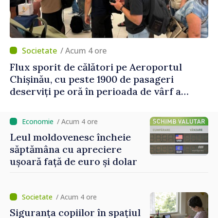
/ Acum 4 ore
Flux sporit de călători pe Aeroportul
Chișinău, cu peste 1900 de pasageri
deserviți pe oră în perioada de vârf a
concediilor
/ Acum 4 ore
Leul moldovenesc încheie
săptămâna cu apreciere
ușoară față de euro și dolar
/ Acum 4 ore
Siguranța copiilor în spațiul