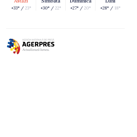
Astăzi
Sîmbătă
Duminică
Luni
+33° /
23°
+30° /
22°
+27° /
20°
+28° /
18°