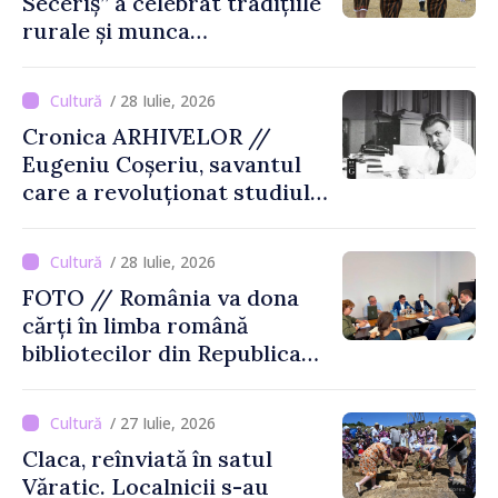
Seceriș” a celebrat tradițiile
rurale și munca
agricultorilor la Cîrnățeni
/ 28 Iulie, 2026
Cronica ARHIVELOR //
Eugeniu Coșeriu, savantul
care a revoluționat studiul
limbajului
/ 28 Iulie, 2026
FOTO // România va dona
cărți în limba română
bibliotecilor din Republica
Moldova
/ 27 Iulie, 2026
Claca, reînviată în satul
Văratic. Localnicii s-au