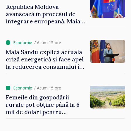
Republica Moldova
avansează în procesul de
integrare europeană. Maia
Sandu: „Nu ne blochează
niciun stat”
/ Acum 15 ore
Maia Sandu explică actuala
criză energetică și face apel
la reducerea consumului în
orele de vârf: „Doar astfel
putem menține prețurile la
un nivel mai mic”
/ Acum 15 ore
Femeile din gospodării
rurale pot obține până la 6
mii de dolari pentru
investiții în afaceri verzi şi
durabile