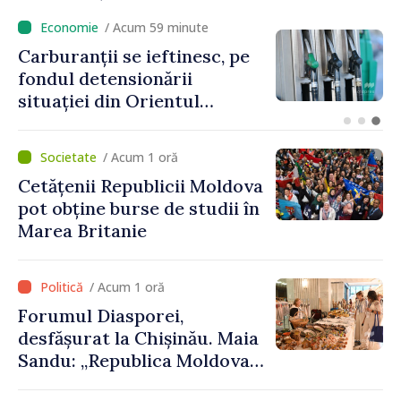
/ Acum 12 minute
Ultimele baraje antipoluare
au fost demontate de pe
Nistru după aproape cinci
luni de intervenții
/ Acum 1 oră
Cetățenii Republicii Moldova
pot obține burse de studii în
Marea Britanie
/ Acum 1 oră
Forumul Diasporei,
desfășurat la Chișinău. Maia
Sandu: „Republica Moldova
avansează cu viteză spre UE,