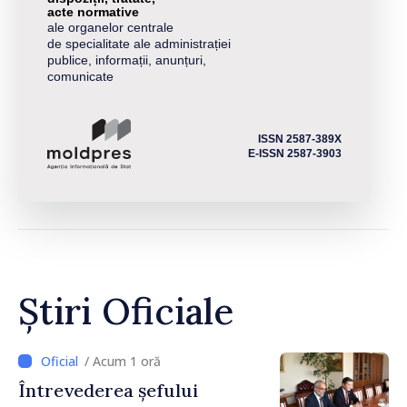
acte normative
ale organelor centrale
de specialitate ale administrației
publice, informații, anunțuri,
comunicate
ISSN 2587-389X
E-ISSN 2587-3903
Știri Oficiale
/ Acum 1 oră
Întrevederea șefului