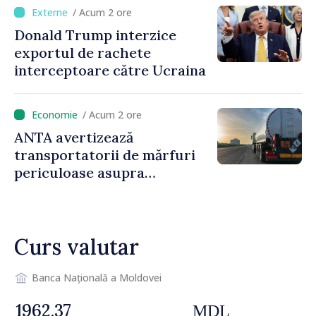
iar diaspora poate juca un
/ Acum 2 ore
rol important în promovarea
Donald Trump interzice
și susținerea acestui
exportul de rachete
parcurs”
interceptoare către Ucraina
/ Acum 2 ore
ANTA avertizează
transportatorii de mărfuri
periculoase asupra
riscurilor sporite pe timp de
caniculă
Curs valutar
Banca Națională a Moldovei
MDL