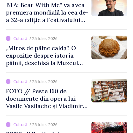
BTA: Bear With Me” va avea
premiera mondială la cea de-
a 32-a ediție a Festivalului
de Film de la Sarajevo, în
august
/ 25 Iulie, 2026
„Miros de pâine caldă”. O
expoziție despre istoria
pâinii, deschisă la Muzeul
Național de Istorie a
Moldovei
/ 25 Iulie, 2026
FOTO // Peste 160 de
documente din opera lui
Vasile Vasilache și Vladimir
Beșleagă, expuse la
Biblioteca Națională
/ 25 Iulie, 2026