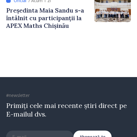
/ Acum 1 zi
Dezinformării
Președinta Maia Sandu s-a
întâlnit cu participanții la
APEX Maths Chișinău
#newsletter
Primiți cele mai recente știri direct pe
E-mailul dvs.
Abonează-te