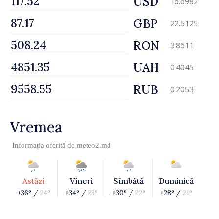
USD
16.6982
GBP
22.5125
RON
3.8611
UAH
0.4045
RUB
0.2053
Vremea
Informația oferită de
meteo2.md
Astăzi
Vineri
Sîmbătă
Duminică
+36° /
24°
+34° /
23°
+30° /
22°
+28° /
21°