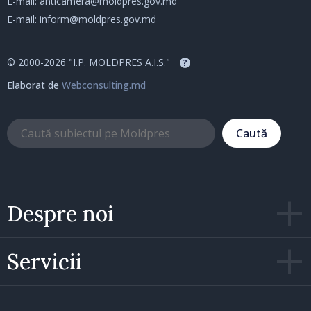
E-mail:
anticamera@moldpres.gov.md
E-mail:
inform@moldpres.gov.md
© 2000-2026 "I.P. MOLDPRES A.I.S."
?
Elaborat de
Webconsulting.md
Caută
Despre noi
Servicii