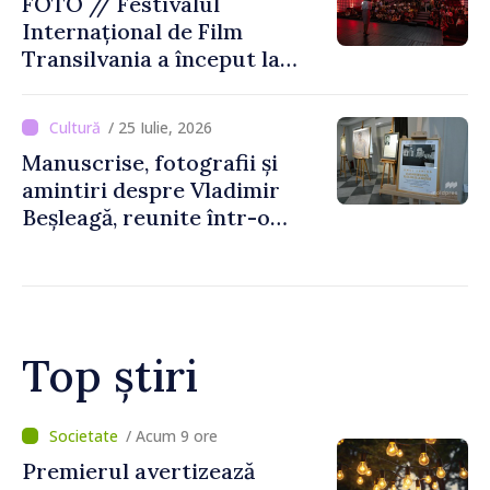
FOTO // Festivalul
Internațional de Film
Transilvania a început la
Chișinău
/ 25 Iulie, 2026
Manuscrise, fotografii și
amintiri despre Vladimir
Beșleagă, reunite într-o
expoziție la Muzeul
Literaturii Române
Top știri
/ Acum 9 ore
Premierul avertizează