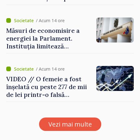
și pregătesc măsuri pentru
diminuarea riscurilor
/ Acum 14 ore
Măsuri de economisire a
energiei la Parlament.
Instituția limitează
consumul de electricitate și
apă caldă
/ Acum 14 ore
VIDEO // O femeie a fost
înșelată cu peste 277 de mii
de lei printr-o falsă
platformă de investiții online
Vezi mai multe