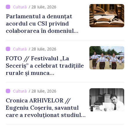
/ 28 Iulie, 2026
Parlamentul a denunțat
acordul cu CSI privind
colaborarea în domeniul
cărții și poligrafiei
/ 28 Iulie, 2026
FOTO // Festivalul „La
Seceriș” a celebrat tradițiile
rurale și munca
agricultorilor la Cîrnățeni
/ 28 Iulie, 2026
Cronica ARHIVELOR //
Eugeniu Coșeriu, savantul
care a revoluționat studiul
limbajului