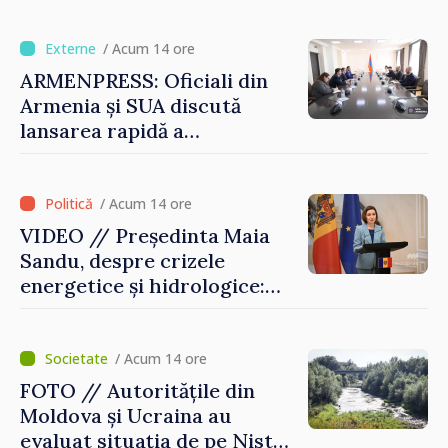
Guvernul a aprobat
înființarea Colegiului moldo-
turc la Comrat
/ Acum 14 ore
ARMENPRESS: Oficiali din
Armenia și SUA discută
lansarea rapidă a
programului TRIPP
/ Acum 14 ore
VIDEO // Președinta Maia
Sandu, despre crizele
energetice și hidrologice:
„Guvernul va face tot
posibilul pentru a atenua
consecințele”
/ Acum 14 ore
FOTO // Autoritățile din
Moldova și Ucraina au
evaluat situația de pe Nistru