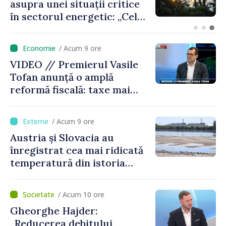
asupra unei situații critice
în sectorul energetic: „Cel
mai probabil, mâine nu vom
putea cumpăra nici curent
/ Acum 9 ore
de avarie”
VIDEO // Premierul Vasile
Tofan anunță o amplă
reformă fiscală: taxe mai
mici pe muncă, impozite mai
mari pentru bănci, tutun și
/ Acum 9 ore
jocurile de noroc
Austria și Slovacia au
înregistrat cea mai ridicată
temperatură din istoria
măsurătorilor
/ Acum 10 ore
Gheorghe Hajder:
„Reducerea debitului