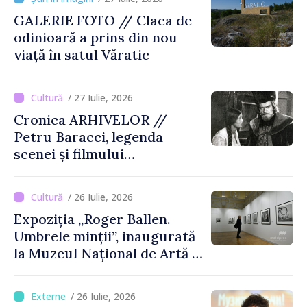
GALERIE FOTO // Claca de
odinioară a prins din nou
viață în satul Văratic
/ 27 Iulie, 2026
Cronica ARHIVELOR //
Petru Baracci, legenda
scenei și filmului
moldovenesc
/ 26 Iulie, 2026
Expoziția „Roger Ballen.
Umbrele minții”, inaugurată
la Muzeul Național de Artă al
Moldovei
/ 26 Iulie, 2026