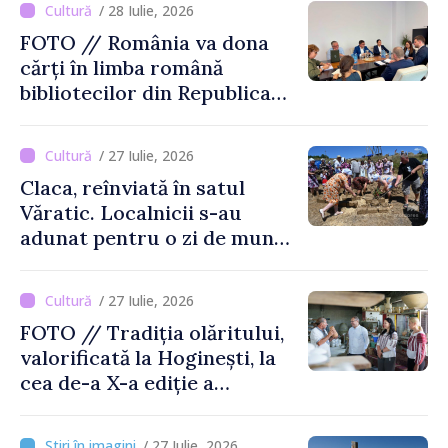
/ 28 Iulie, 2026
FOTO // România va dona
cărți în limba română
bibliotecilor din Republica
Moldova
/ 27 Iulie, 2026
Claca, reînviată în satul
Văratic. Localnicii s-au
adunat pentru o zi de muncă
și voie bună
/ 27 Iulie, 2026
FOTO // Tradiția olăritului,
valorificată la Hoginești, la
cea de-a X-a ediție a
Târgului „La Vatra Olarului
Vasile Gonciari”
/ 27 Iulie, 2026