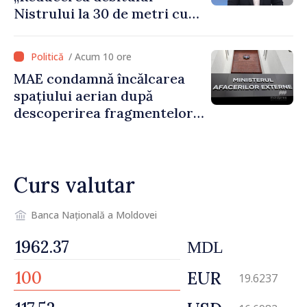
Nistrului la 30 de metri cubi
pe secundă ar însemna o
„catastrofă naturală”
/ Acum 10 ore
MAE condamnă încălcarea
spațiului aerian după
descoperirea fragmentelor
dronei de la Văleni
Curs valutar
Banca Națională a Moldovei
MDL
EUR
19.6237