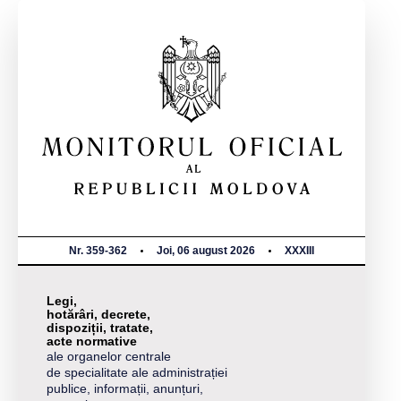
Nr. 359-362
Joi, 06 august 2026
XXXIII
Legi,
hotărâri, decrete,
dispoziții, tratate,
acte normative
ale organelor centrale
de specialitate ale administrației
publice, informații, anunțuri,