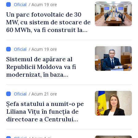
/ Acum 19 ore
Un parc fotovoltaic de 30
MW, cu sistem de stocare de
60 MWh, va fi construit la
Vadul lui Vodă
/ Acum 19 ore
Sistemul de apărare al
Republicii Moldova va fi
modernizat, în baza
Programului de
implementare a Strategiei
/ Acum 21 ore
Naționale de Apărare
Șefa statului a numit-o pe
Liliana Vițu în funcția de
directoare a Centrului
pentru Comunicare
Strategică și Contracarare a