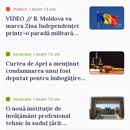
/ Acum 13 ore
VIDEO // R. Moldova va
marca Ziua Independenței
printr-o paradă militară
solemnă. Maia Sandu:
„Evenimentul reflectă
eforturile pentru
/ Acum 13 ore
consolidarea capacităților
Curtea de Apel a menținut
de apărare”
condamnarea unui fost
deputat pentru îmbogățire
ilicită. Acesta va achita
statului peste 2,4 milioane
de lei
/ Acum 13 ore
O nouă instituție de
învățământ profesional
tehnic în sudul țării: