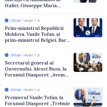
Italiei, Giuseppe Maria
Perricone
/ Acum 1 zi
Prim-ministrul Republicii
Moldova, Vasile Tofan, și
prim-ministrul Belgiei, Bart
De Wever, au discutat
despre parcursul european
/ Acum 1 zi
al Republicii Moldova.
Secretarul general al
Guvernului, Alexei Buzu, la
Forumul Diasporei: „Avem
nevoie de fiecare dintre
dumneavoastră pentru a
/ Acum 1 zi
construi comunități mai
Premierul Vasile Tofan, la
puternice”
Forumul Diasporei: „Trebuie