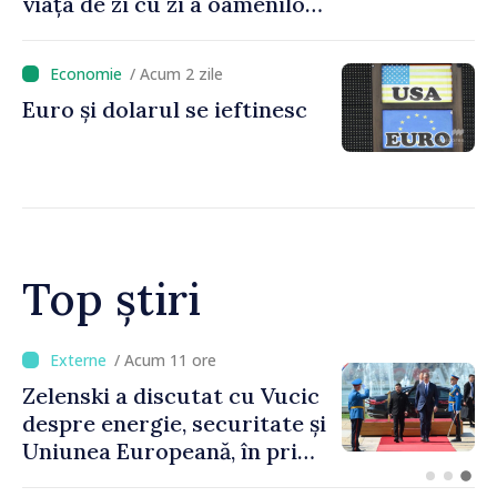
viața de zi cu zi a oamenilor
și în modul în care
funcționează economia:
/ Acum 2 zile
premierul Vasile Tofan, în
Euro și dolarul se ieftinesc
vizită la AGE
Top știri
/ Acum 7 ore
Bulgaria: Ambasadoarea
Ucrainei, convocată la
Ministerul de Externe în
legătură cu drona prăbușită