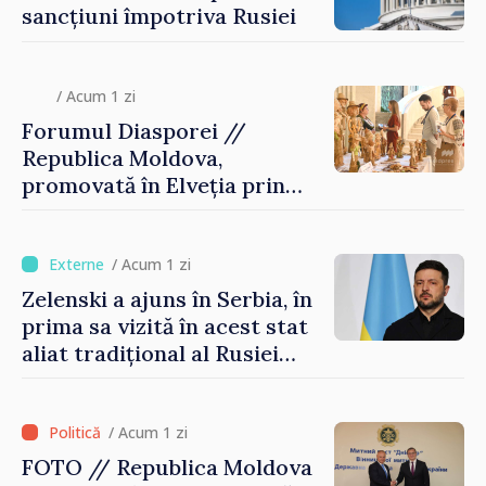
sancțiuni împotriva Rusiei
/ Acum 1 zi
Forumul Diasporei //
Republica Moldova,
promovată în Elveția prin
turism, investiții și
exporturi
/ Acum 1 zi
Zelenski a ajuns în Serbia, în
prima sa vizită în acest stat
aliat tradițional al Rusiei
după 2022
/ Acum 1 zi
FOTO // Republica Moldova