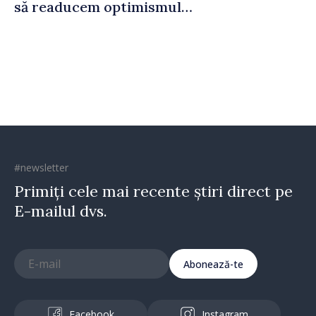
să readucem optimismul
oamenilor și încrederea că
Republica Moldova merge în
direcția corectă”
#newsletter
Primiți cele mai recente știri direct pe
E-mailul dvs.
Abonează-te
Facebook
Instagram