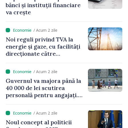
bănci și instituții financiare
va crește
/ Acum 2 zile
Noi reguli privind TVA la
energie și gaze, cu facilități
direcționate către
consumatorii vulnerabili
/ Acum 2 zile
Guvernul va majora până la
40 000 de lei scutirea
personală pentru angajați.
Vasile Tofan: „Aproape 800
de milioane de lei îi lăsăm
/ Acum 2 zile
oamenilor”
Noul concept al politicii