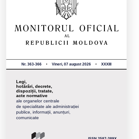
Nr. 363-366
Vineri, 07 august 2026
XXXIII
Legi,
hotărâri, decrete,
dispoziții, tratate,
acte normative
ale organelor centrale
de specialitate ale administrației
publice, informații, anunțuri,
comunicate
ISSN 2587-389X