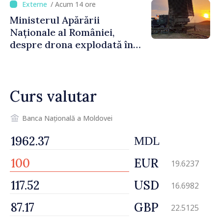
/ Acum 14 ore
finală
Ministerul Apărării
Naționale al României,
despre drona explodată în
Bulgaria: „Radarele noastre
nu au detectat niciun
vehicul aerian”
Curs valutar
Banca Națională a Moldovei
MDL
EUR
19.6237
USD
16.6982
GBP
22.5125