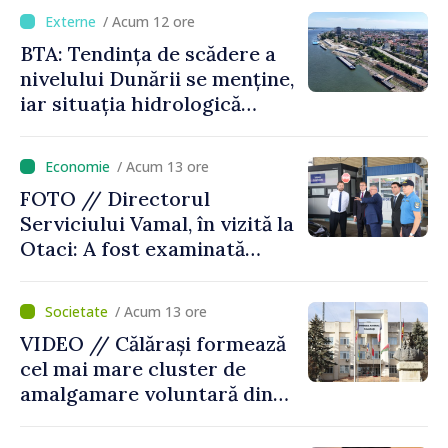
/ Acum 12 ore
BTA: Tendința de scădere a
nivelului Dunării se menține,
iar situația hidrologică
rămâne dificilă
/ Acum 13 ore
FOTO // Directorul
Serviciului Vamal, în vizită la
Otaci: A fost examinată
posibilitatea dotării Zonei de
control vamal cu un scanner
/ Acum 13 ore
performant
VIDEO // Călărași formează
cel mai mare cluster de
amalgamare voluntară din
Republica Moldova. Consiliul
orășenesc a aprobat decizia