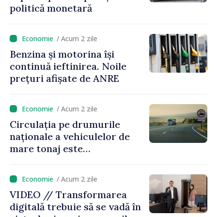
politică monetară
/ Acum 2 zile
Benzina și motorina își
continuă ieftinirea. Noile
prețuri afișate de ANRE
/ Acum 2 zile
Circulația pe drumurile
naționale a vehiculelor de
mare tonaj este
restricționată pe timp de
caniculă
/ Acum 2 zile
VIDEO // Transformarea
digitală trebuie să se vadă în