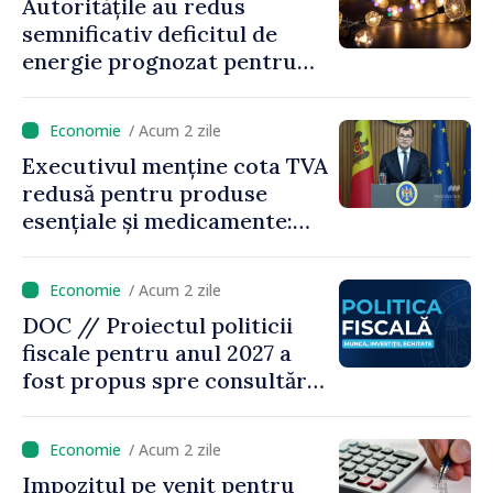
Autoritățile au redus
semnificativ deficitul de
energie prognozat pentru
astăzi
/ Acum 2 zile
Executivul menține cota TVA
redusă pentru produse
esențiale și medicamente:
„Nu facem reformă fiscală
pe seama consumului de
/ Acum 2 zile
bază al oamenilor”
DOC // Proiectul politicii
fiscale pentru anul 2027 a
fost propus spre consultări
publice
/ Acum 2 zile
Impozitul pe venit pentru