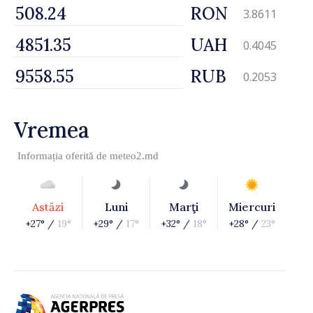
RON
3.8611
UAH
0.4045
RUB
0.2053
Vremea
Informația oferită de
meteo2.md
Astăzi
Luni
Marţi
Miercuri
+27° /
19°
+29° /
17°
+32° /
18°
+28° /
23°