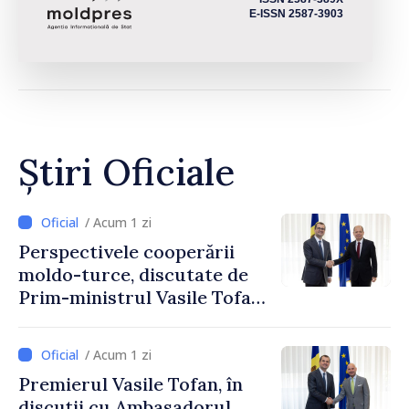
E-ISSN 2587-3903
Știri Oficiale
/ Acum 1 zi
Perspectivele cooperării
moldo-turce, discutate de
Prim-ministrul Vasile Tofan
și Ambasadorul Turciei,
Uygar Mustafa Sertel
/ Acum 1 zi
Premierul Vasile Tofan, în
discuții cu Ambasadorul