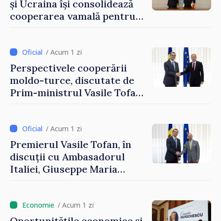
și Ucraina își consolidează
cooperarea vamală pentru
securizarea frontierei și
integrarea europeană.
Reuniune la Moghiliov-
/ Acum 1 zi
Podolsk
Perspectivele cooperării
moldo-turce, discutate de
Prim-ministrul Vasile Tofan
și Ambasadorul Turciei,
Uygar Mustafa Sertel
/ Acum 1 zi
Premierul Vasile Tofan, în
discuții cu Ambasadorul
Italiei, Giuseppe Maria
Perricone
/ Acum 1 zi
Oportunitățile economice și