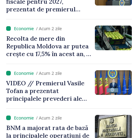
fiscale pentru 2027,
prezentat de premierul
Vasile Tofan: „Taxăm mai
puțin munca, stimulăm
/ Acum 2 zile
investițiile, taxăm viciile și
Recolta de mere din
echilibrăm taxarea
Republica Moldova ar putea
consumului”
crește cu 17,5% în acest an, în
timp ce producția din UE
este estimată în scădere
/ Acum 2 zile
VIDEO // Premierul Vasile
Tofan a prezentat
principalele prevederi ale
politicii fiscale pentru anul
2027
/ Acum 2 zile
BNM a majorat rata de bază
la principalele operațiuni de