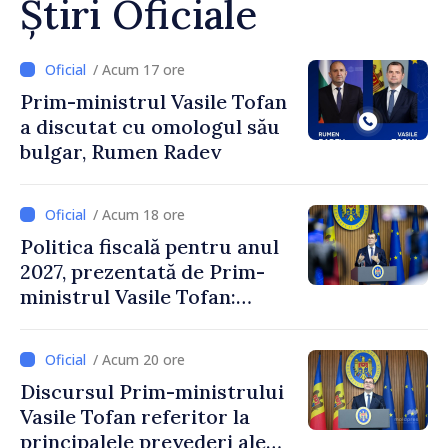
Știri Oficiale
/ Acum 17 ore
Prim-ministrul Vasile Tofan
a discutat cu omologul său
bulgar, Rumen Radev
/ Acum 18 ore
Politica fiscală pentru anul
2027, prezentată de Prim-
ministrul Vasile Tofan:
Reducerea poverii pe muncă,
stimularea investițiilor și o
/ Acum 20 ore
taxare mai echitabilă
Discursul Prim-ministrului
Vasile Tofan referitor la
principalele prevederi ale