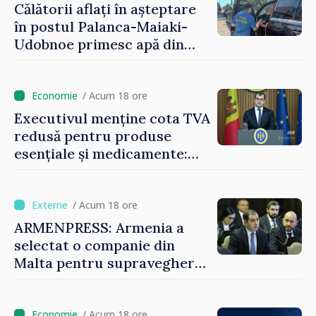
Călătorii aflați în așteptare
în postul Palanca-Maiaki-
Udobnoe primesc apă din
partea funcționarilor vamali
și a polițiștilor de frontieră
/ Acum 18 ore
Executivul menține cota TVA
redusă pentru produse
esențiale și medicamente:
„Nu facem reformă fiscală
pe seama consumului de
bază al oamenilor”
/ Acum 18 ore
ARMENPRESS: Armenia a
selectat o companie din
Malta pentru supravegherea
sectorului jocurilor de
noroc
/ Acum 18 ore