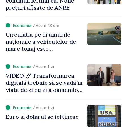
continuă ieftinirea. Noile
prețuri afișate de ANRE
/ Acum 23 ore
Circulația pe drumurile
naționale a vehiculelor de
mare tonaj este
restricționată pe timp de
caniculă
/ Acum 1 zi
VIDEO // Transformarea
digitală trebuie să se vadă în
viața de zi cu zi a oamenilor
și în modul în care
funcționează economia:
/ Acum 1 zi
premierul Vasile Tofan, în
Euro și dolarul se ieftinesc
vizită la AGE