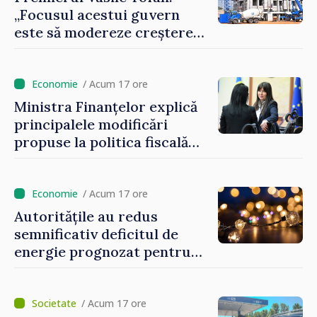
„Focusul acestui guvern
este să modereze creșterea
prețurilor la imobiliare”
/ Acum 17 ore
Ministra Finanțelor explică
principalele modificări
propuse la politica fiscală
2027 privind impozitul pe
venit
/ Acum 17 ore
Autoritățile au redus
semnificativ deficitul de
energie prognozat pentru
astăzi
/ Acum 17 ore