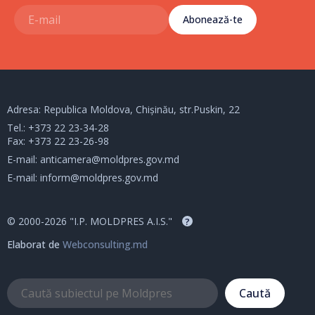
Abonează-te
Adresa: Republica Moldova, Chișinău, str.Puskin, 22
Tel.:
+373 22 23-34-28
Fax: +373 22 23-26-98
E-mail:
anticamera@moldpres.gov.md
E-mail:
inform@moldpres.gov.md
© 2000-2026 "I.P. MOLDPRES A.I.S."
?
Elaborat de
Webconsulting.md
Caută