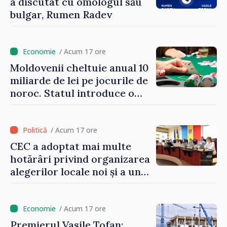
a discutat cu omologul său
bulgar, Rumen Radev
/ Acum 17 ore
Moldovenii cheltuie anual 10
miliarde de lei pe jocurile de
noroc. Statul introduce o
taxă de 6%, care va aduce
peste 500 de milioane de lei
la buget
/ Acum 17 ore
CEC a adoptat mai multe
hotărâri privind organizarea
alegerilor locale noi și a unui
referendum local în satul
Delacău, raionul Anenii Noi
/ Acum 17 ore
Premierul Vasile Tofan: