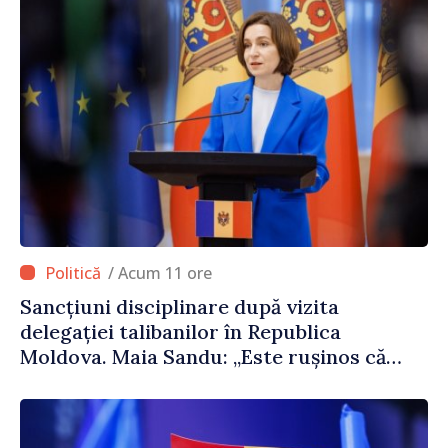
/ Acum 11 ore
Sancțiuni disciplinare după vizita
delegației talibanilor în Republica
Moldova. Maia Sandu: „Este rușinos că
oameni cu funcții înalte nu cunosc
politica statului”