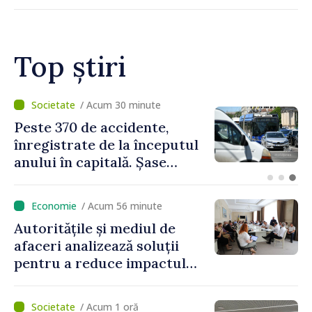
Top știri
/ Acum 11 minute
Cod galben de instabilitate
atmosferică în cea mai mare
parte a țării
/ Acum 56 minute
Autoritățile și mediul de
afaceri analizează soluții
pentru a reduce impactul
provocărilor energetice
asupra economiei
/ Acum 1 oră