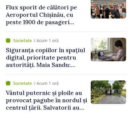
Flux sporit de călători pe
Aeroportul Chișinău, cu
peste 1900 de pasageri
deserviți pe oră în perioada
de vârf a concediilor
/ Acum 1 oră
Siguranța copiilor în spațiul
digital, prioritate pentru
autorități. Maia Sandu:
„Trebuie să creăm
mecanisme care să-i
/ Acum 1 oră
protejeze”
Vântul puternic și ploile au
provocat pagube în nordul și
centrul țării. Salvatorii au
intervenit în zece cazuri