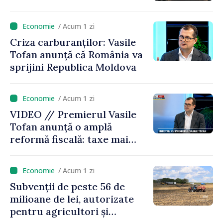
/ Acum 1 zi
Criza carburanților: Vasile
Tofan anunță că România va
sprijini Republica Moldova
/ Acum 1 zi
VIDEO // Premierul Vasile
Tofan anunță o amplă
reformă fiscală: taxe mai
mici pe muncă, impozite mai
mari pentru bănci, tutun și
/ Acum 1 zi
jocurile de noroc
Subvenții de peste 56 de
milioane de lei, autorizate
pentru agricultori și