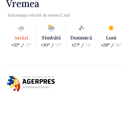
Vremea
Informația oferită de
meteo2.md
Astăzi
Sîmbătă
Duminică
Luni
+32° /
23°
+30° /
22°
+27° /
21°
+28° /
18°