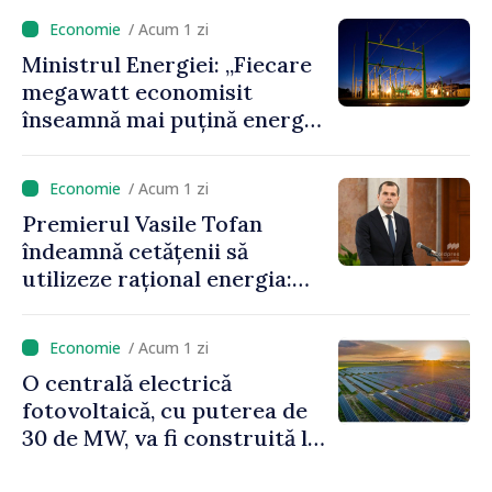
anunță prețuri mai mici la
/ Acum 1 zi
benzină și motorină
Ministrul Energiei: „Fiecare
megawatt economisit
înseamnă mai puțină energie
cumpărată la prețuri foarte
ridicate”
/ Acum 1 zi
Premierul Vasile Tofan
îndeamnă cetățenii să
utilizeze rațional energia:
„Ca să nu plătim costuri mai
mari, trebuie să
/ Acum 1 zi
economisim”
O centrală electrică
fotovoltaică, cu puterea de
30 de MW, va fi construită la
Vadul lui Vodă