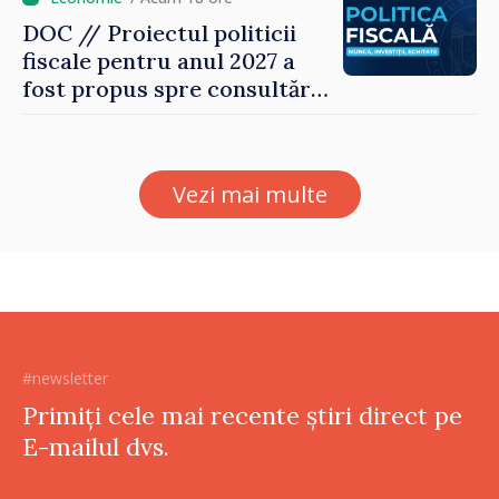
DOC // Proiectul politicii
fiscale pentru anul 2027 a
fost propus spre consultări
publice
Vezi mai multe
#newsletter
Primiți cele mai recente știri direct pe
E-mailul dvs.