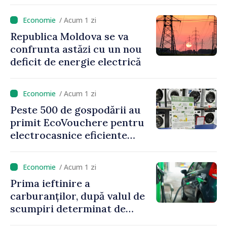
proiecte de dezvoltare
rurală în luna iulie
/ Acum 1 zi
Republica Moldova se va
confrunta astăzi cu un nou
deficit de energie electrică
/ Acum 1 zi
Peste 500 de gospodării au
primit EcoVouchere pentru
electrocasnice eficiente
energetic
/ Acum 1 zi
Prima ieftinire a
carburanților, după valul de
scumpiri determinat de
situația externă: ANRE