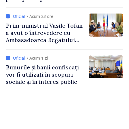
politicii fiscale pentru anul
2027
/ Acum 23 ore
Prim-ministrul Vasile Tofan
a avut o întrevedere cu
Ambasadoarea Regatului
Unit al Marii Britanii și
Irlandei de Nord, Fern
/ Acum 1 zi
Horine
Bunurile și banii confiscați
vor fi utilizați în scopuri
sociale și în interes public