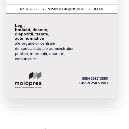
Nr. 363-366
Vineri, 07 august 2026
XXXIII
Legi,
hotărâri, decrete,
dispoziții, tratate,
acte normative
ale organelor centrale
de specialitate ale administrației
publice, informații, anunțuri,
comunicate
ISSN 2587-389X
E-ISSN 2587-3903