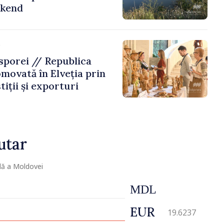
ekend
e
porei // Republica
movată în Elveția prin
tiții și exporturi
utar
lă a Moldovei
MDL
EUR
19.6237