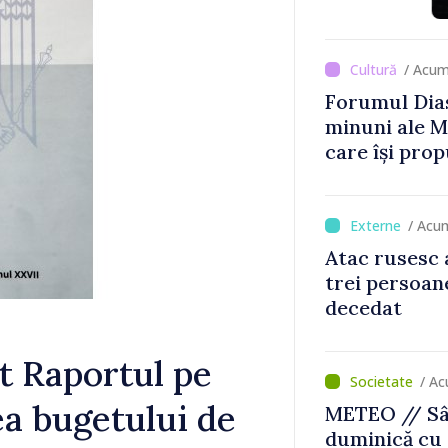
/ Acum
Forumul Dias
minuni ale M
care își prop
din diaspora
/ Acu
Atac rusesc 
trei persoane
decedat
at Raportul pe
/ Ac
ea bugetului de
METEO // Sâ
duminică cu 