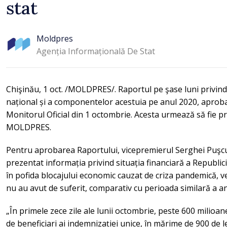
stat
Moldpres
Agenția Informațională De Stat
Chişinău, 1 oct. /MOLDPRES/. Raportul pe şase luni privin
național și a componentelor acestuia pe anul 2020, aprobat
Monitorul Oficial din 1 octombrie. Acesta urmează să fie p
MOLDPRES.
Pentru aprobarea Raportului, vicepremierul Serghei Puşcuţ
prezentat informația privind situația financiară a Republici
în pofida blocajului economic cauzat de criza pandemică, ve
nu au avut de suferit, comparativ cu perioada similară a a
„În primele zece zile ale lunii octombrie, peste 600 milioane 
de beneficiari ai indemnizației unice, în mărime de 900 de le