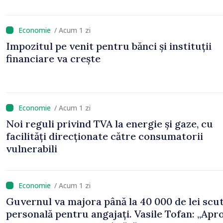
/ Acum 1 zi
Impozitul pe venit pentru bănci și instituții
financiare va crește
/ Acum 1 zi
Noi reguli privind TVA la energie și gaze, cu
facilități direcționate către consumatorii
vulnerabili
/ Acum 1 zi
Guvernul va majora până la 40 000 de lei scu
personală pentru angajați. Vasile Tofan: „Apr