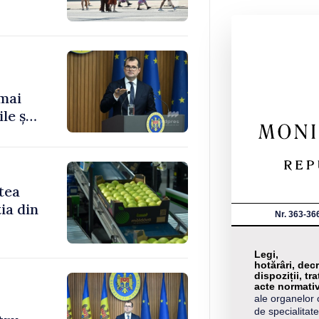
 mai
le și
tea
ia din
Nr. 363-36
Legi,
hotărâri, decr
dispoziții, tra
acte normati
ale organelor 
de specialitate