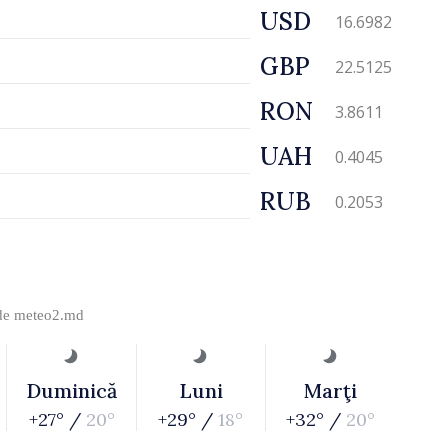
USD
16.6982
GBP
22.5125
RON
3.8611
UAH
0.4045
RUB
0.2053
 de
meteo2.md
Duminică
Luni
Marţi
+27° /
20°
+29° /
18°
+32° /
20°