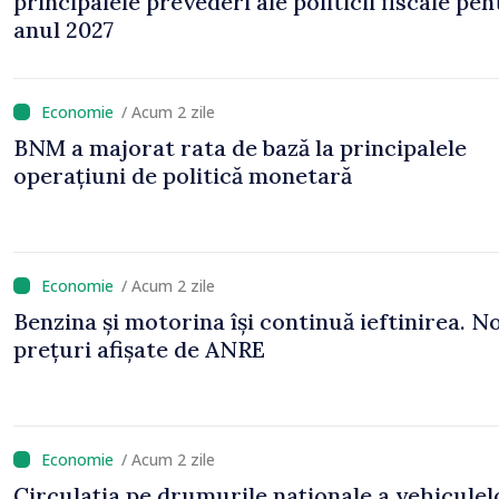
principalele prevederi ale politicii fiscale pe
anul 2027
/ Acum 2 zile
BNM a majorat rata de bază la principalele
operațiuni de politică monetară
/ Acum 2 zile
Benzina și motorina își continuă ieftinirea. No
prețuri afișate de ANRE
/ Acum 2 zile
Circulația pe drumurile naționale a vehiculel