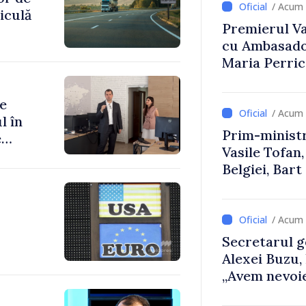
/ Acum 
iculă
Premierul Vas
cu Ambasador
Maria Perri
se
/ Acum 
l în
Prim-ministr
e
Vasile Tofan,
Belgiei, Bar
despre parcu
Republicii M
/ Acum 
Secretarul g
Alexei Buzu,
„Avem nevoie
dumneavoast