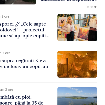
 2 ore
porei // „Cele șapte
oldovei” – proiectul
une să apropie copiii
 de țara de origine
m 3 ore
asupra regiunii Kiev:
, inclusiv un copil, au
um 3 ore
mbătă cu ploi,
soare: până la 35 de