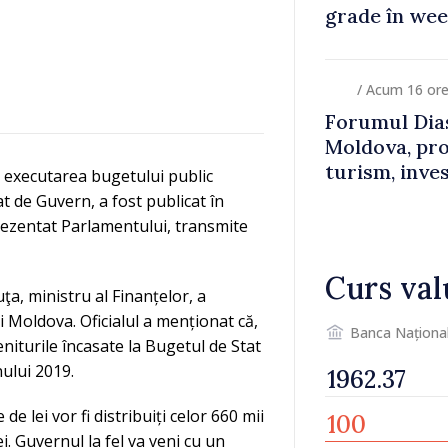
grade în we
/ Acum 16 or
Forumul Dias
Moldova, pro
turism, inves
d executarea bugetului public
 de Guvern, a fost publicat în
rezentat Parlamentului, transmite
Curs val
a, ministru al Finanțelor, a
i Moldova. Oficialul a menționat că,
Banca Naționa
niturile încasate la Bugetul de Stat
nului 2019.
de lei vor fi distribuiți celor 660 mii
i. Guvernul la fel va veni cu un