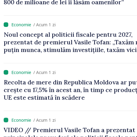
800 de milioane de lei îi lăsăm oamenilor”
/ Acum 1 zi
Noul concept al politicii fiscale pentru 2027,
prezentat de premierul Vasile Tofan: „Taxăm
puțin munca, stimulăm investițiile, taxăm vicii
echilibrăm taxarea consumului”
/ Acum 1 zi
Recolta de mere din Republica Moldova ar pu
crește cu 17,5% în acest an, în timp ce producț
UE este estimată în scădere
/ Acum 1 zi
VIDEO // Premierul Vasile Tofan a prezentat