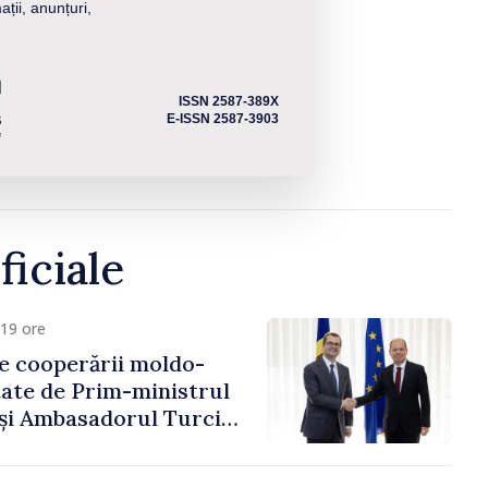
ații, anunțuri,
ISSN 2587-389X
E-ISSN 2587-3903
ficiale
19 ore
e cooperării moldo-
tate de Prim-ministrul
 și Ambasadorul Turciei,
fa Sertel