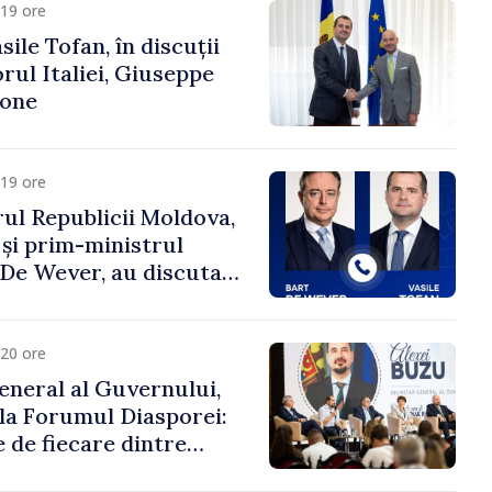
19 ore
ile Tofan, în discuții
ul Italiei, Giuseppe
cone
19 ore
ul Republicii Moldova,
 și prim-ministrul
t De Wever, au discutat
rsul european al
oldova.
20 ore
eneral al Guvernului,
 la Forumul Diasporei:
 de fiecare dintre
ră pentru a construi