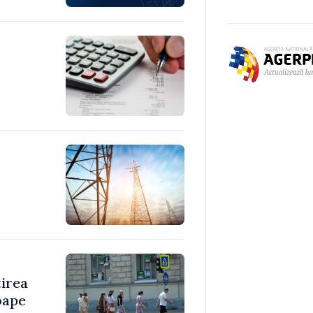
tirea
oape