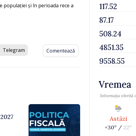
e populației și în perioada rece a
Telegram
Comentează
Vremea
Informația oferită
 2027
Astăzi
+30° /
22°