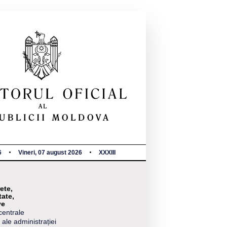
6
Vineri, 07 august 2026
XXXIII
ete,
tate,
ve
centrale
 ale administrației