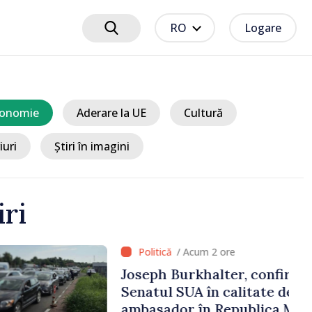
RO
Logare
onomie
Aderare la UE
Cultură
iuri
Știri în imagini
iri
 2 ore
alter, confirmat de
n calitate de viitor
n Republica Moldova