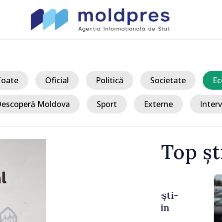
Toate
Oficial
Politică
Societate
Ec
escoperă Moldova
Sport
Externe
Interv
Top șt
/ Acum
ulești-
Joseph Burkh
re din
Senatul SUA î
ambasador î