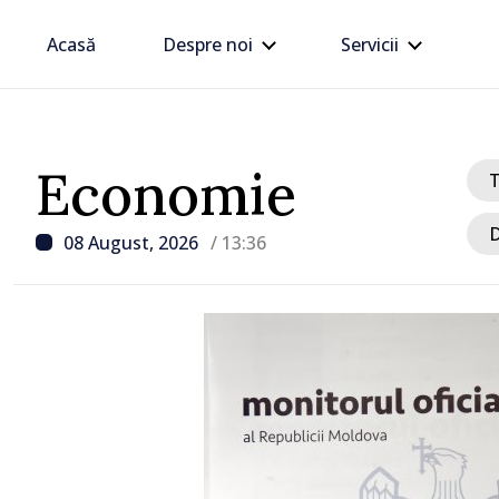
Acasă
Despre noi
Servicii
Economie
D
08 August, 2026
/ 13:36
/ Acum 2 ore
Trafic intens PTF Giurgi
Galați, pe sensul de ieși
Republica Moldova