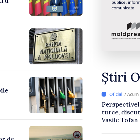
ntru
publice, inform
comunicate
Știri O
ile
/ Acum 
Perspectivel
turce, discu
Vasile Tofan
Uygar Musta
or de