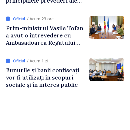
principalele prevederi ale
politicii fiscale pentru anul
2027
/ Acum 23 ore
Prim-ministrul Vasile Tofan
a avut o întrevedere cu
Ambasadoarea Regatului
Unit al Marii Britanii și
Irlandei de Nord, Fern
/ Acum 1 zi
Horine
Bunurile și banii confiscați
vor fi utilizați în scopuri
sociale și în interes public