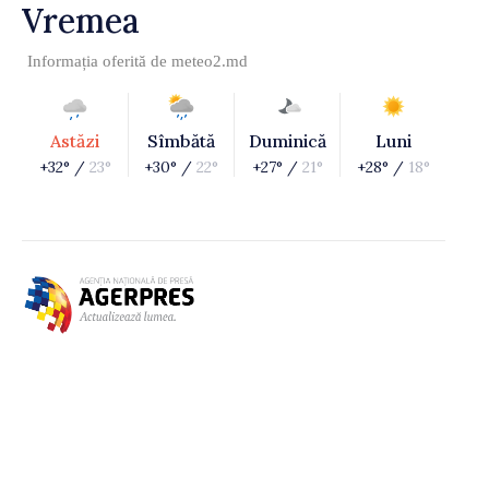
Vremea
Informația oferită de
meteo2.md
Astăzi
Sîmbătă
Duminică
Luni
+32° /
23°
+30° /
22°
+27° /
21°
+28° /
18°