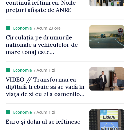
continuă ieftinirea. Noile
prețuri afișate de ANRE
/ Acum 23 ore
Circulația pe drumurile
naționale a vehiculelor de
mare tonaj este
restricționată pe timp de
caniculă
/ Acum 1 zi
VIDEO // Transformarea
digitală trebuie să se vadă în
viața de zi cu zi a oamenilor
și în modul în care
funcționează economia:
/ Acum 1 zi
premierul Vasile Tofan, în
Euro și dolarul se ieftinesc
vizită la AGE