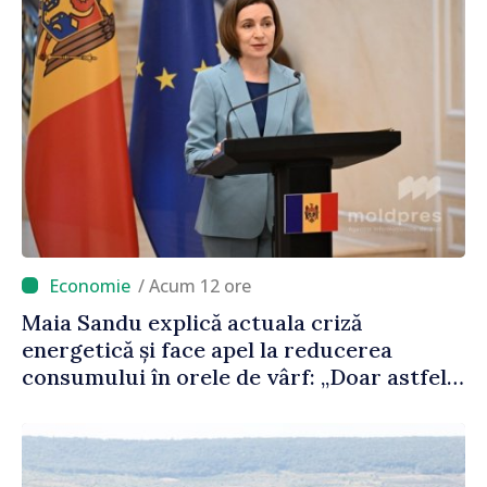
/ Acum 12 ore
Maia Sandu explică actuala criză
energetică și face apel la reducerea
consumului în orele de vârf: „Doar astfel
putem menține prețurile la un nivel mai
mic”