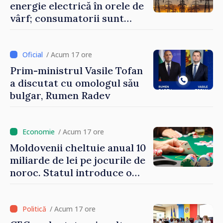
energie electrică în orele de
vârf; consumatorii sunt
îndemnați să economisească
/ Acum 17 ore
Prim-ministrul Vasile Tofan
a discutat cu omologul său
bulgar, Rumen Radev
/ Acum 17 ore
Moldovenii cheltuie anual 10
miliarde de lei pe jocurile de
noroc. Statul introduce o
taxă de 6%, care va aduce
peste 500 de milioane de lei
la buget
/ Acum 17 ore