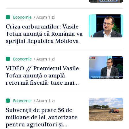
/ Acum 1 zi
Criza carburanților: Vasile
Tofan anunță că România va
sprijini Republica Moldova
/ Acum 1 zi
VIDEO // Premierul Vasile
Tofan anunță o amplă
reformă fiscală: taxe mai
mici pe muncă, impozite mai
mari pentru bănci, tutun și
/ Acum 1 zi
jocurile de noroc
Subvenții de peste 56 de
milioane de lei, autorizate
pentru agricultori și