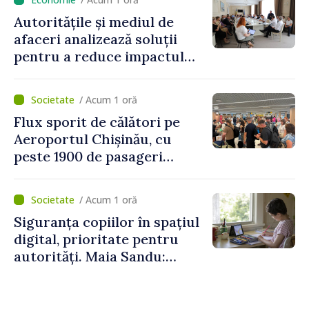
Autoritățile și mediul de
afaceri analizează soluții
pentru a reduce impactul
provocărilor energetice
asupra economiei
/ Acum 1 oră
Flux sporit de călători pe
Aeroportul Chișinău, cu
peste 1900 de pasageri
deserviți pe oră în perioada
de vârf a concediilor
/ Acum 1 oră
Siguranța copiilor în spațiul
digital, prioritate pentru
autorități. Maia Sandu:
„Trebuie să creăm
mecanisme care să-i
protejeze”