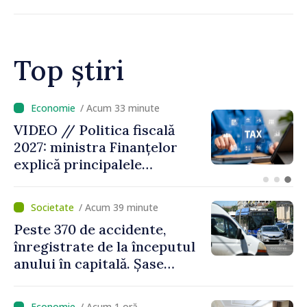
Top știri
/ Acum 10 minute
VIDEO // Moldelectrica:
consumatorii finali nu au
fost afectați în urma
avarierii Liniei Bălți–
Dnestrovsk. Lucrările de
/ Acum 39 minute
reparație vor fi efectuate în
Peste 370 de accidente,
regim prioritar
înregistrate de la începutul
anului în capitală. Șase
persoane și-au pierdut viața
/ Acum 1 oră