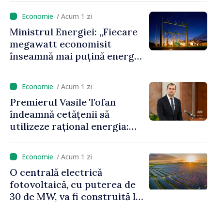
anunță prețuri mai mici la
/ Acum 1 zi
benzină și motorină
Ministrul Energiei: „Fiecare
megawatt economisit
înseamnă mai puțină energie
cumpărată la prețuri foarte
ridicate”
/ Acum 1 zi
Premierul Vasile Tofan
îndeamnă cetățenii să
utilizeze rațional energia:
„Ca să nu plătim costuri mai
mari, trebuie să
/ Acum 1 zi
economisim”
O centrală electrică
fotovoltaică, cu puterea de
30 de MW, va fi construită la
Vadul lui Vodă