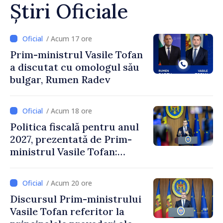
Știri Oficiale
/ Acum 17 ore
Prim-ministrul Vasile Tofan
a discutat cu omologul său
bulgar, Rumen Radev
/ Acum 18 ore
Politica fiscală pentru anul
2027, prezentată de Prim-
ministrul Vasile Tofan:
Reducerea poverii pe muncă,
stimularea investițiilor și o
/ Acum 20 ore
taxare mai echitabilă
Discursul Prim-ministrului
Vasile Tofan referitor la