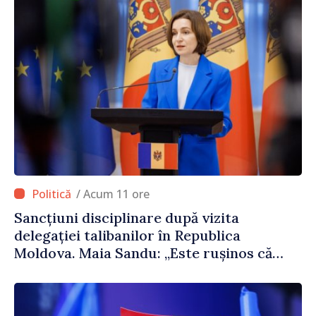
/ Acum 11 ore
Sancțiuni disciplinare după vizita
delegației talibanilor în Republica
Moldova. Maia Sandu: „Este rușinos că
oameni cu funcții înalte nu cunosc
politica statului”