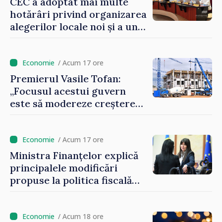
CEC a adoptat mai multe
hotărâri privind organizarea
alegerilor locale noi și a unui
referendum local în satul
Delacău, raionul Anenii Noi
/ Acum 17 ore
Premierul Vasile Tofan:
„Focusul acestui guvern
este să modereze creșterea
prețurilor la imobiliare”
/ Acum 17 ore
Ministra Finanțelor explică
principalele modificări
propuse la politica fiscală
2027 privind impozitul pe
venit
/ Acum 18 ore