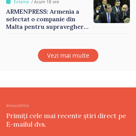
bază al oamenilor”
/ Acum 18 ore
ARMENPRESS: Armenia a
selectat o companie din
Malta pentru supravegherea
sectorului jocurilor de
noroc
Vezi mai multe
#newsletter
Primiți cele mai recente știri direct pe
E-mailul dvs.