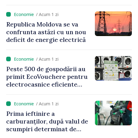
proiecte de dezvoltare
rurală în luna iulie
/ Acum 1 zi
Republica Moldova se va
confrunta astăzi cu un nou
deficit de energie electrică
/ Acum 1 zi
Peste 500 de gospodării au
primit EcoVouchere pentru
electrocasnice eficiente
energetic
/ Acum 1 zi
Prima ieftinire a
carburanților, după valul de
scumpiri determinat de
situația externă: ANRE