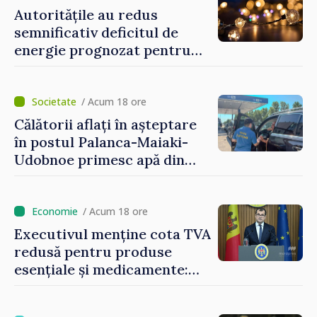
Autoritățile au redus
semnificativ deficitul de
energie prognozat pentru
astăzi
/ Acum 18 ore
Călătorii aflați în așteptare
în postul Palanca-Maiaki-
Udobnoe primesc apă din
partea funcționarilor vamali
și a polițiștilor de frontieră
/ Acum 18 ore
Executivul menține cota TVA
redusă pentru produse
esențiale și medicamente:
„Nu facem reformă fiscală
pe seama consumului de