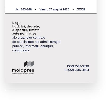
Nr. 363-366
Vineri, 07 august 2026
XXXIII
Legi,
hotărâri, decrete,
dispoziții, tratate,
acte normative
ale organelor centrale
de specialitate ale administrației
publice, informații, anunțuri,
comunicate
ISSN 2587-389X
E-ISSN 2587-3903