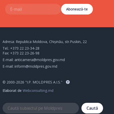
Abonează-te
Adresa: Republica Moldova, Chișinău, str.Puskin, 22
Tel.:
+373 22 23-34-28
Fax: +373 22 23-26-98
E-mail:
anticamera@moldpres.gov.md
E-mail:
inform@moldpres.gov.md
© 2000-2026 "I.P. MOLDPRES A.I.S."
?
Elaborat de
Webconsulting.md
Caută