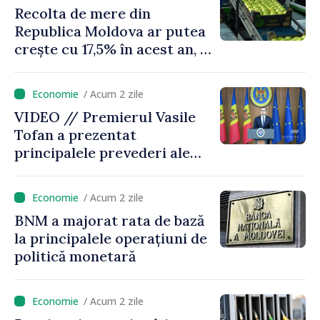
Recolta de mere din
echilibrăm taxarea
Republica Moldova ar putea
consumului”
crește cu 17,5% în acest an, în
timp ce producția din UE
este estimată în scădere
/ Acum 2 zile
VIDEO // Premierul Vasile
Tofan a prezentat
principalele prevederi ale
politicii fiscale pentru anul
2027
/ Acum 2 zile
BNM a majorat rata de bază
la principalele operațiuni de
politică monetară
/ Acum 2 zile