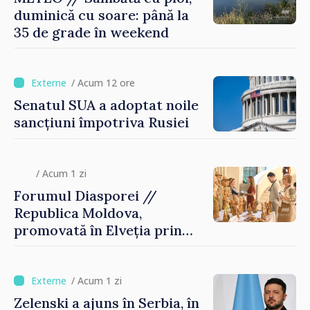
duminică cu soare: până la
35 de grade în weekend
/ Acum 12 ore
Senatul SUA a adoptat noile
sancțiuni împotriva Rusiei
/ Acum 1 zi
Forumul Diasporei //
Republica Moldova,
promovată în Elveția prin
turism, investiții și
exporturi
/ Acum 1 zi
Zelenski a ajuns în Serbia, în