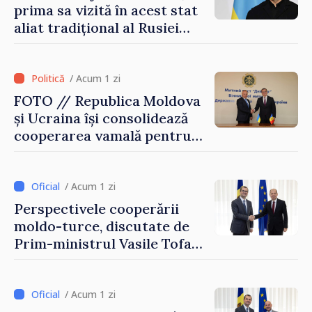
prima sa vizită în acest stat
aliat tradițional al Rusiei
după 2022
/ Acum 1 zi
FOTO // Republica Moldova
și Ucraina își consolidează
cooperarea vamală pentru
securizarea frontierei și
integrarea europeană.
Reuniune la Moghiliov-
/ Acum 1 zi
Podolsk
Perspectivele cooperării
moldo-turce, discutate de
Prim-ministrul Vasile Tofan
și Ambasadorul Turciei,
Uygar Mustafa Sertel
/ Acum 1 zi