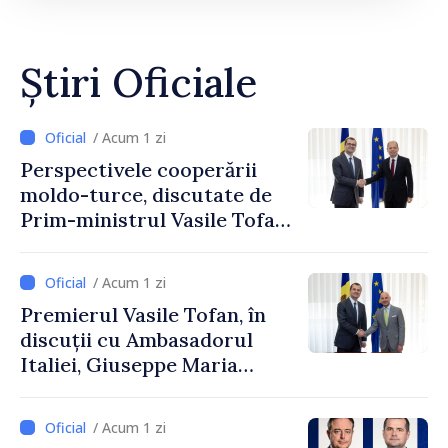
Știri Oficiale
/ Acum 1 zi
Perspectivele cooperării
moldo-turce, discutate de
Prim-ministrul Vasile Tofan
și Ambasadorul Turciei,
Uygar Mustafa Sertel
/ Acum 1 zi
Premierul Vasile Tofan, în
discuții cu Ambasadorul
Italiei, Giuseppe Maria
Perricone
/ Acum 1 zi