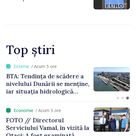
Top știri
/ Acum 2 ore
Energocom a asigurat
necesarul de energie
electrică pentru 8 august.
Compania îndeamnă
cetățenii să reducă
/ Acum 5 ore
consumul în orele de vârf
FOTO // Directorul
Serviciului Vamal, în vizită la
Otaci: A fost examinată