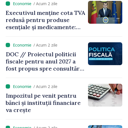
/ Acum 2 zile
Executivul menține cota TVA
redusă pentru produse
esențiale și medicamente:
„Nu facem reformă fiscală
pe seama consumului de
/ Acum 2 zile
bază al oamenilor”
DOC // Proiectul politicii
fiscale pentru anul 2027 a
fost propus spre consultări
publice
/ Acum 2 zile
Impozitul pe venit pentru
bănci și instituții financiare
va crește
/ Acum 2 zile