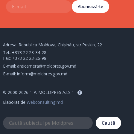
Abonează-te
Adresa: Republica Moldova, Chișinău, str.Puskin, 22
Tel.:
+373 22 23-34-28
Fax: +373 22 23-26-98
E-mail:
anticamera@moldpres.gov.md
E-mail:
inform@moldpres.gov.md
© 2000-2026 "I.P. MOLDPRES A.I.S."
?
Elaborat de
Webconsulting.md
Caută