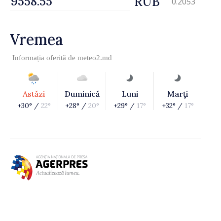
RUB
0.2053
Vremea
Informația oferită de
meteo2.md
Astăzi
Duminică
Luni
Marţi
+30° /
22°
+28° /
20°
+29° /
17°
+32° /
17°