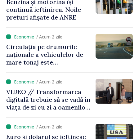
Benzina și motorina își
continuă ieftinirea. Noile
prețuri afișate de ANRE
/ Acum 2 zile
Circulația pe drumurile
naționale a vehiculelor de
mare tonaj este
restricționată pe timp de
caniculă
/ Acum 2 zile
VIDEO // Transformarea
digitală trebuie să se vadă în
viața de zi cu zi a oamenilor
și în modul în care
funcționează economia:
/ Acum 2 zile
premierul Vasile Tofan, în
Euro și dolarul se ieftinesc
vizită la AGE