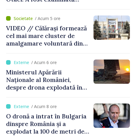
posibilitatea dotării Zonei de
control vamal cu un scanner
/ Acum 5 ore
performant
VIDEO // Călărași formează
cel mai mare cluster de
amalgamare voluntară din
Republica Moldova. Consiliul
orășenesc a aprobat decizia
/ Acum 6 ore
finală
Ministerul Apărării
Naționale al României,
despre drona explodată în
Bulgaria: „Radarele noastre
nu au detectat niciun
/ Acum 8 ore
vehicul aerian”
O dronă a intrat în Bulgaria
dinspre România și a
explodat la 100 de metri de