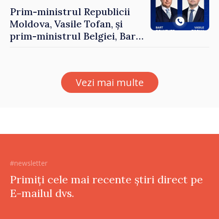
Prim-ministrul Republicii
Moldova, Vasile Tofan, și
prim-ministrul Belgiei, Bart
De Wever, au discutat
despre parcursul european
al Republicii Moldova.
Vezi mai multe
#newsletter
Primiți cele mai recente știri direct pe
E-mailul dvs.