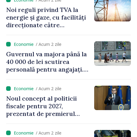
Noi reguli privind TVA la
energie și gaze, cu facilități
direcționate către
consumatorii vulnerabili
/ Acum 2 zile
Guvernul va majora până la
40 000 de lei scutirea
personală pentru angajați.
Vasile Tofan: „Aproape 800
de milioane de lei îi lăsăm
/ Acum 2 zile
oamenilor”
Noul concept al politicii
fiscale pentru 2027,
prezentat de premierul
Vasile Tofan: „Taxăm mai
puțin munca, stimulăm
/ Acum 2 zile
investițiile, taxăm viciile și