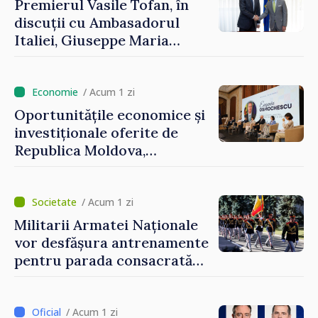
Premierul Vasile Tofan, în
discuții cu Ambasadorul
Italiei, Giuseppe Maria
Perricone
/ Acum 1 zi
Oportunitățile economice și
investiționale oferite de
Republica Moldova,
prezentate de vicepremierul
Eugeniu Osmochescu, la
Forumul Diasporei
/ Acum 1 zi
Militarii Armatei Naționale
vor desfășura antrenamente
pentru parada consacrată
Zilei Independenței
/ Acum 1 zi