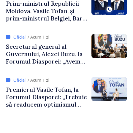
Prim-ministrul Republicii
Moldova, Vasile Tofan, și
prim-ministrul Belgiei, Bart
De Wever, au discutat
despre parcursul european
/ Acum 1 zi
al Republicii Moldova.
Secretarul general al
Guvernului, Alexei Buzu, la
Forumul Diasporei: „Avem
nevoie de fiecare dintre
dumneavoastră pentru a
/ Acum 1 zi
construi comunități mai
Premierul Vasile Tofan, la
puternice”
Forumul Diasporei: „Trebuie
să readucem optimismul
oamenilor și încrederea că
Republica Moldova merge în
direcția corectă”