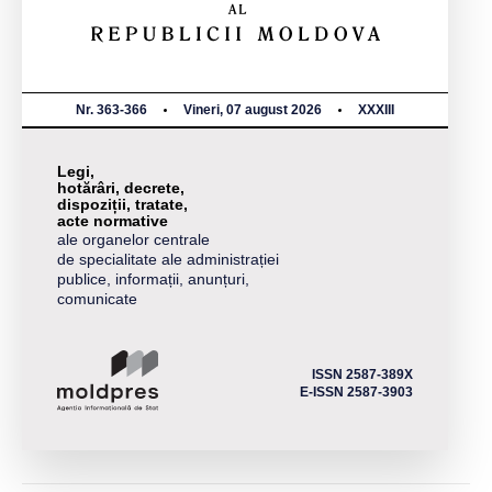
Nr. 363-366
Vineri, 07 august 2026
XXXIII
Legi,
hotărâri, decrete,
dispoziții, tratate,
acte normative
ale organelor centrale
de specialitate ale administrației
publice, informații, anunțuri,
comunicate
ISSN 2587-389X
E-ISSN 2587-3903