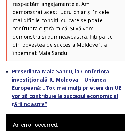
respectăm angajamentele. Am
demonstrat acest lucru chiar și în cele
mai dificile condiții cu care se poate
confrunta o țară mică. Și vă vom
demonstra și dumneavoastră. Fiți parte
din povestea de succes a Moldovei”, a
îndemnat Maia Sandu.
Președinta Maia Sandu, la Conferința
investițională R. Moldova – Uniunea
Europeană: „Tot mai mulți prieteni din UE
vor să contribuie la succesul economic al
țării noastre”