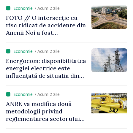
la 8700 de lei pentru vacanțe
/ Acum 2 zile
în Republica Moldova
FOTO // O intersecție cu
risc ridicat de accidente din
Anenii Noi a fost
reamenajată
/ Acum 2 zile
Energocom: disponibilitatea
energiei electrice este
influențată de situația din
regiune
/ Acum 2 zile
ANRE va modifica două
metodologii privind
reglementarea sectorului
gazelor naturale