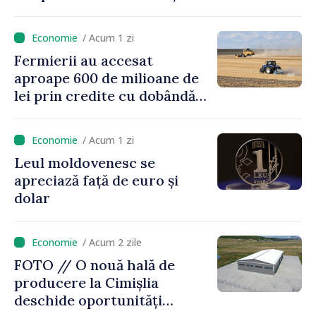
credite pentru renovarea
energetică a blocurilor
/ Acum 1 zi
locative
Fermierii au accesat
aproape 600 de milioane de
lei prin credite cu dobândă
redusă
/ Acum 1 zi
Leul moldovenesc se
apreciază față de euro și
dolar
/ Acum 2 zile
FOTO // O nouă hală de
producere la Cimișlia
deschide oportunități