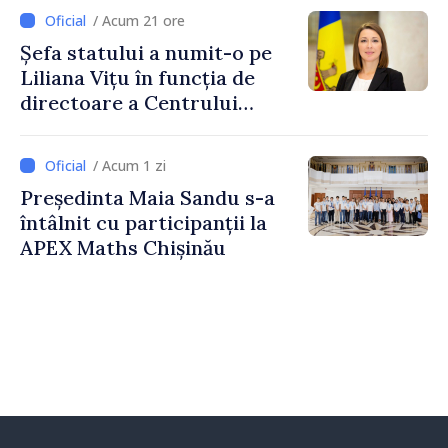
implementare a Strategiei
/ Acum 21 ore
Naționale de Apărare
Șefa statului a numit-o pe
Liliana Vițu în funcția de
directoare a Centrului
pentru Comunicare
Strategică și Contracarare a
/ Acum 1 zi
Dezinformării
Președinta Maia Sandu s-a
întâlnit cu participanții la
APEX Maths Chișinău