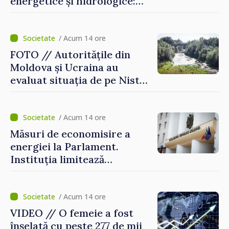
energetice și hidrologice:
„Guvernul va face tot
posibilul pentru a atenua
consecințele”
/ Acum 14 ore
FOTO // Autoritățile din
Moldova și Ucraina au
evaluat situația de pe Nistru
și pregătesc măsuri pentru
diminuarea riscurilor
/ Acum 14 ore
Măsuri de economisire a
energiei la Parlament.
Instituția limitează
consumul de electricitate și
apă caldă
/ Acum 14 ore
VIDEO // O femeie a fost
înșelată cu peste 277 de mii