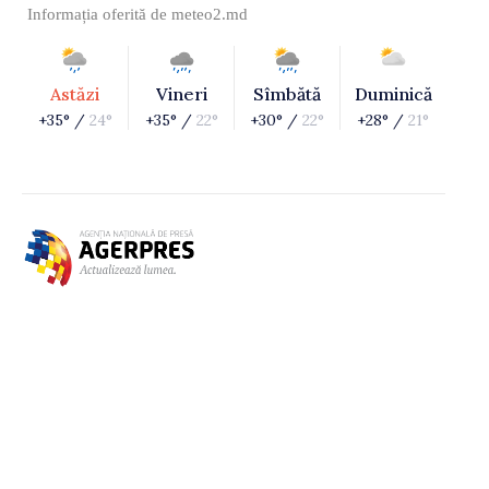
Informația oferită de
meteo2.md
Astăzi
Vineri
Sîmbătă
Duminică
+35° /
24°
+35° /
22°
+30° /
22°
+28° /
21°