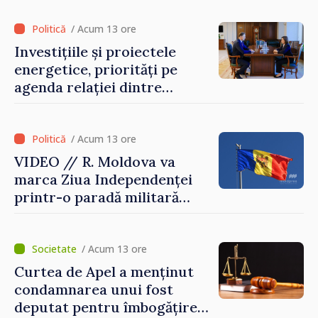
/ Acum 13 ore
Investițiile și proiectele
energetice, priorități pe
agenda relației dintre
Moldova și SUA
/ Acum 13 ore
VIDEO // R. Moldova va
marca Ziua Independenței
printr-o paradă militară
solemnă. Maia Sandu:
„Evenimentul reflectă
eforturile pentru
/ Acum 13 ore
consolidarea capacităților
Curtea de Apel a menținut
de apărare”
condamnarea unui fost
deputat pentru îmbogățire