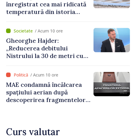
înregistrat cea mai ridicată
temperatură din istoria
măsurătorilor
/ Acum 10 ore
Gheorghe Hajder:
„Reducerea debitului
Nistrului la 30 de metri cubi
pe secundă ar însemna o
„catastrofă naturală”
/ Acum 10 ore
MAE condamnă încălcarea
spațiului aerian după
descoperirea fragmentelor
dronei de la Văleni
Curs valutar