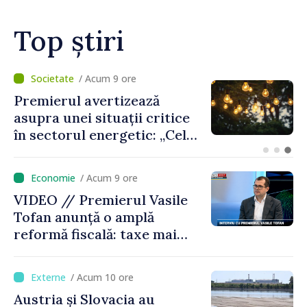
lăsăm oamenii în fața
scumpirilor”
Top știri
/ Acum 8 ore
Criza carburanților: Vasile
Tofan anunță că România va
sprijini Republica Moldova
/ Acum 9 ore
VIDEO // Premierul Vasile
Tofan anunță o amplă
reformă fiscală: taxe mai
mici pe muncă, impozite mai
mari pentru bănci, tutun și
/ Acum 10 ore
jocurile de noroc
Austria și Slovacia au