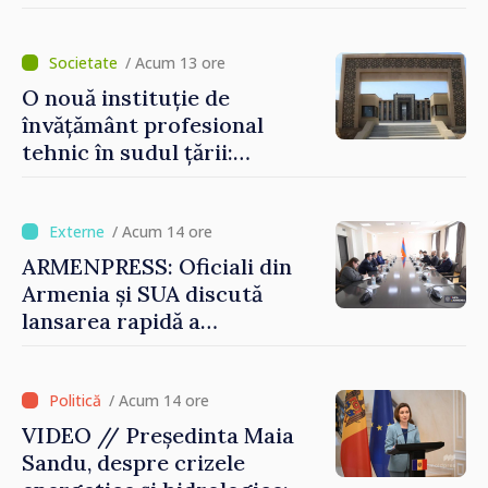
ilicită. Acesta va achita
statului peste 2,4 milioane
de lei
/ Acum 13 ore
O nouă instituție de
învățământ profesional
tehnic în sudul țării:
Guvernul a aprobat
înființarea Colegiului moldo-
turc la Comrat
/ Acum 14 ore
ARMENPRESS: Oficiali din
Armenia și SUA discută
lansarea rapidă a
programului TRIPP
/ Acum 14 ore
VIDEO // Președinta Maia
Sandu, despre crizele