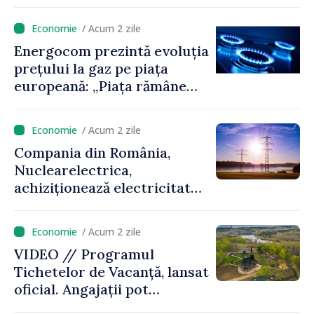
pentru antreprenorii din
regiune
/ Acum 2 zile
Energocom prezintă evoluția
prețului la gaz pe piața
europeană: „Piața rămâne
sensibilă la evoluțiile
geopolitice”
/ Acum 2 zile
Compania din România,
Nuclearelectrica,
achiziționează electricitate
din Ucraina, cu sprijinul
furnizorului de energie din
/ Acum 2 zile
Republica Moldova
VIDEO // Programul
Tichetelor de Vacanță, lansat
oficial. Angajații pot
valorifica un sprijin de până