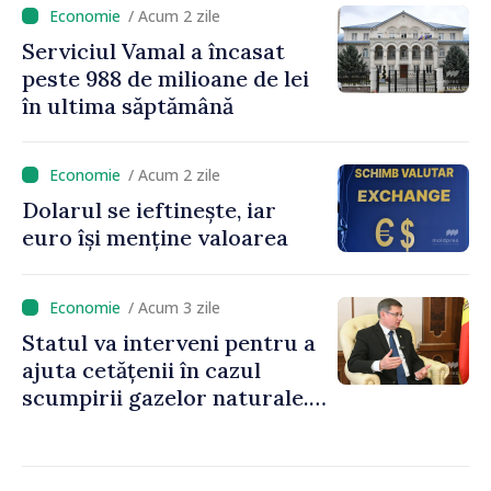
/ Acum 2 zile
Serviciul Vamal a încasat
peste 988 de milioane de lei
în ultima săptămână
/ Acum 2 zile
Dolarul se ieftinește, iar
euro își menține valoarea
/ Acum 3 zile
Statul va interveni pentru a
ajuta cetățenii în cazul
scumpirii gazelor naturale.
Președintele Parlamentului,
Igor Grosu: „Guvernul va
veni cu soluții, nu putem să