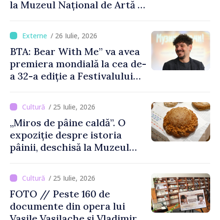
la Muzeul Național de Artă al
Moldovei
/ 26 Iulie, 2026
BTA: Bear With Me” va avea
premiera mondială la cea de-
a 32-a ediție a Festivalului
de Film de la Sarajevo, în
august
/ 25 Iulie, 2026
„Miros de pâine caldă”. O
expoziție despre istoria
pâinii, deschisă la Muzeul
Național de Istorie a
Moldovei
/ 25 Iulie, 2026
FOTO // Peste 160 de
documente din opera lui
Vasile Vasilache și Vladimir