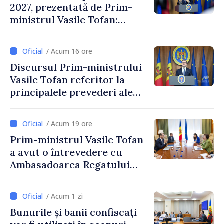
2027, prezentată de Prim-
ministrul Vasile Tofan:
Reducerea poverii pe muncă,
stimularea investițiilor și o
/ Acum 16 ore
taxare mai echitabilă
Discursul Prim-ministrului
Vasile Tofan referitor la
principalele prevederi ale
politicii fiscale pentru anul
2027
/ Acum 19 ore
Prim-ministrul Vasile Tofan
a avut o întrevedere cu
Ambasadoarea Regatului
Unit al Marii Britanii și
Irlandei de Nord, Fern
/ Acum 1 zi
Horine
Bunurile și banii confiscați