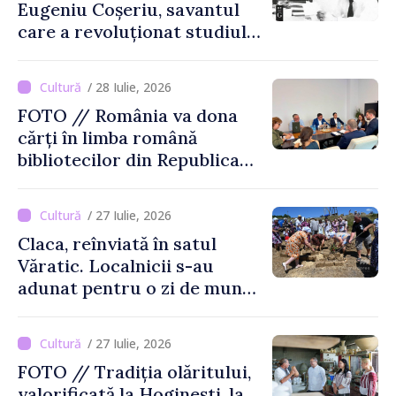
Eugeniu Coșeriu, savantul
care a revoluționat studiul
limbajului
/ 28 Iulie, 2026
FOTO // România va dona
cărți în limba română
bibliotecilor din Republica
Moldova
/ 27 Iulie, 2026
Claca, reînviată în satul
Văratic. Localnicii s-au
adunat pentru o zi de muncă
și voie bună
/ 27 Iulie, 2026
FOTO // Tradiția olăritului,
valorificată la Hoginești, la