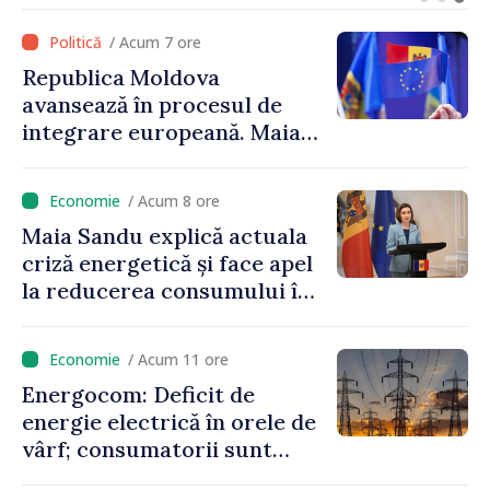
Maia Sandu: „Alegerile să fie
libere și corecte””
/ Acum 7 ore
Republica Moldova
avansează în procesul de
integrare europeană. Maia
Sandu: „Nu ne blochează
niciun stat”
/ Acum 8 ore
Maia Sandu explică actuala
criză energetică și face apel
la reducerea consumului în
orele de vârf: „Doar astfel
putem menține prețurile la
/ Acum 11 ore
un nivel mai mic”
Energocom: Deficit de
energie electrică în orele de
vârf; consumatorii sunt
îndemnați să economisească