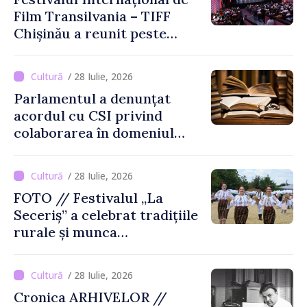
Film Transilvania – TIFF
Chișinău a reunit peste
3.200 de spectatori la cea
de-a șasea ediție
/ 28 Iulie, 2026
Parlamentul a denunțat
acordul cu CSI privind
colaborarea în domeniul
cărții și poligrafiei
/ 28 Iulie, 2026
FOTO // Festivalul „La
Seceriș” a celebrat tradițiile
rurale și munca
agricultorilor la Cîrnățeni
/ 28 Iulie, 2026
Cronica ARHIVELOR //