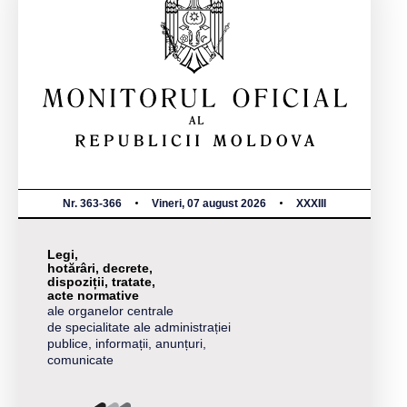
Nr. 363-366
Vineri, 07 august 2026
XXXIII
Legi,
hotărâri, decrete,
dispoziții, tratate,
acte normative
ale organelor centrale
de specialitate ale administrației
publice, informații, anunțuri,
comunicate