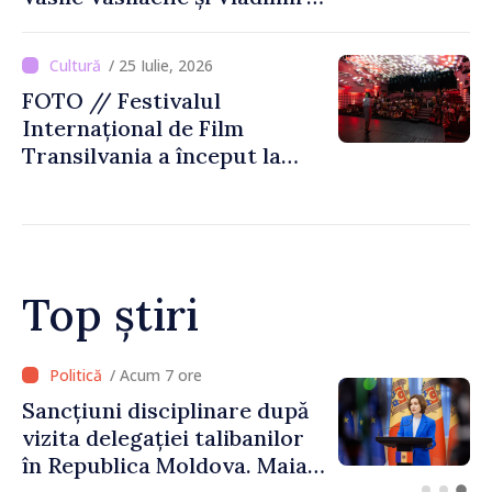
Beșleagă, expuse la
Biblioteca Națională
/ 25 Iulie, 2026
FOTO // Festivalul
Internațional de Film
Transilvania a început la
Chișinău
Top știri
/ Acum 5 ore
Adunarea Populară a
Găgăuziei trebuie să aibă un
mandat deplin. Președinta