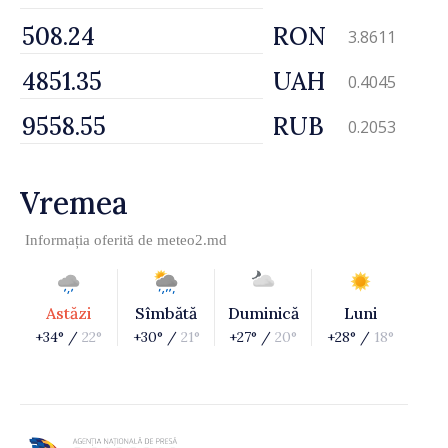
RON
3.8611
UAH
0.4045
RUB
0.2053
Vremea
Informația oferită de
meteo2.md
Astăzi
Sîmbătă
Duminică
Luni
+34° /
22°
+30° /
21°
+27° /
20°
+28° /
18°