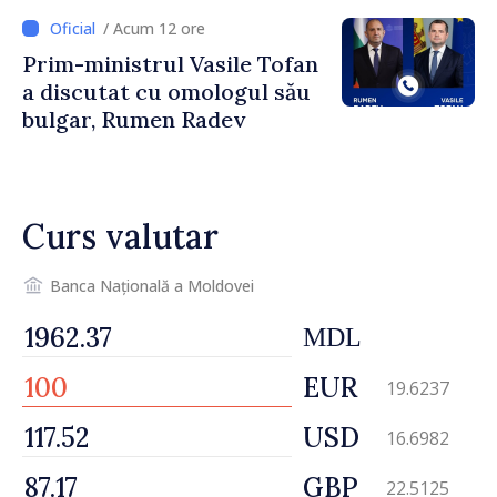
/ Acum 12 ore
Prim-ministrul Vasile Tofan
a discutat cu omologul său
bulgar, Rumen Radev
Curs valutar
Banca Națională a Moldovei
MDL
EUR
19.6237
USD
16.6982
GBP
22.5125