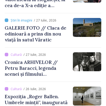
cea de-a X-a ediție a
Târgului „La Vatra Olarului
Vasile Gonciari”
/ 27 Iulie, 2026
GALERIE FOTO // Claca de
odinioară a prins din nou
viață în satul Văratic
/ 27 Iulie, 2026
Cronica ARHIVELOR //
Petru Baracci, legenda
scenei și filmului
moldovenesc
/ 26 Iulie, 2026
Expoziția „Roger Ballen.
Umbrele minții”, inaugurată