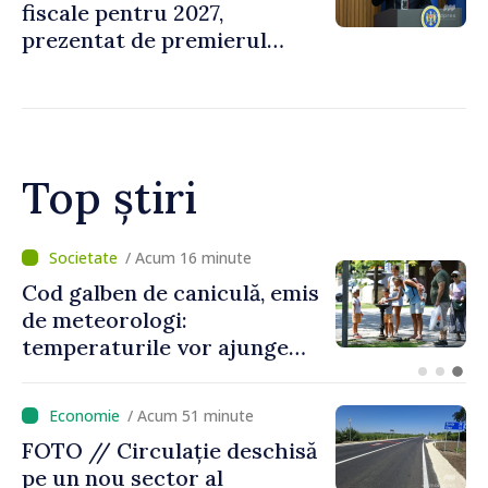
fiscale pentru 2027,
prezentat de premierul
Vasile Tofan: „Taxăm mai
puțin munca, stimulăm
investițiile, taxăm viciile și
echilibrăm taxarea
consumului”
Top știri
/ Acum 14 minute
Peste 3 500 de șoferi,
documentați pentru
încălcări comise în traficul
rutier. Cei mai mulți au
depășit limita de viteză
/ Acum 51 minute
FOTO // Circulație deschisă
pe un nou sector al