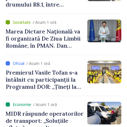
drumului R8.1, între
Arionești și Otaci. Vladimir
Bolea: „Drumuri bune
/ Acum 1 oră
înseamnă deplasări sigure
Marea Dictare Națională va
ale agenților economici și
fi organizată De Ziua Limbii
cetățenilor”
Române, în PMAN. Dan
Perciun: „Evenimentul are o
semnificație aparte în acest
/ Acum 1 oră
an”
Premierul Vasile Tofan s-a
întâlnit cu participanții la
Programul DOR: „Țineți la
rădăcinile voastre și nu vă
feriți de încercări și greșeli –
/ Acum 1 oră
doar astfel puteți reuși”
MIDR răspunde operatorilor
de transport: „Soluțiile