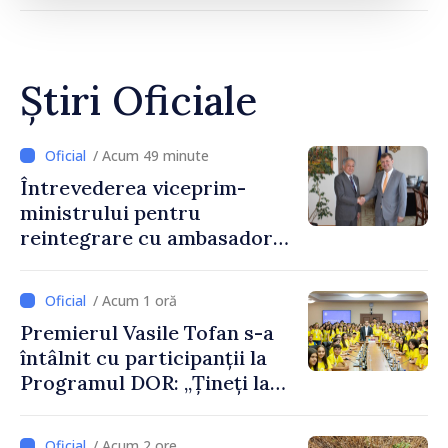
Știri Oficiale
/ Acum 49 minute
Întrevederea viceprim-
ministrului pentru
reintegrare cu ambasadorul
Japoniei în Republica
Moldova
/ Acum 1 oră
Premierul Vasile Tofan s-a
întâlnit cu participanții la
Programul DOR: „Țineți la
rădăcinile voastre și nu vă
feriți de încercări și greșeli –
/ Acum 2 ore