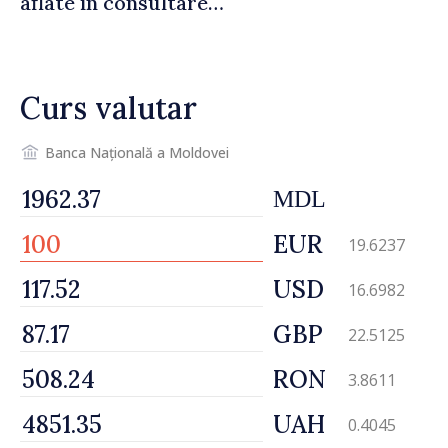
aflate în consultare
urmăresc ca cetățenii să
beneficieze de servicii
sigure, regulate și
Curs valutar
accesibile”
Banca Națională a Moldovei
MDL
EUR
19.6237
USD
16.6982
GBP
22.5125
RON
3.8611
UAH
0.4045