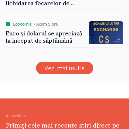
lichidarea focarelor de
incendiu în apropiere de
Thessaloniki. Misiunea a
durat cinci ore
/ Acum 5 ore
Euro și dolarul se apreciază
la început de săptămână
Vezi mai multe
#newsletter
Primiți cele mai recente știri direct pe