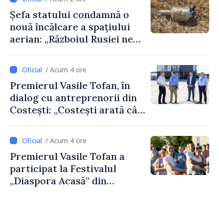
doar astfel puteți reuși”
Șefa statului condamnă o
nouă încălcare a spațiului
aerian: „Războiul Rusiei ne
afectează direct”
/ Acum 4 ore
Premierul Vasile Tofan, în
dialog cu antreprenorii din
Costești: „Costești arată cât
de mult poate face o
comunitate atunci când
/ Acum 4 ore
există inițiativă, muncă și
Premierul Vasile Tofan a
spirit antreprenorial”
participat la Festivalul
„Diaspora Acasă” din
Costești