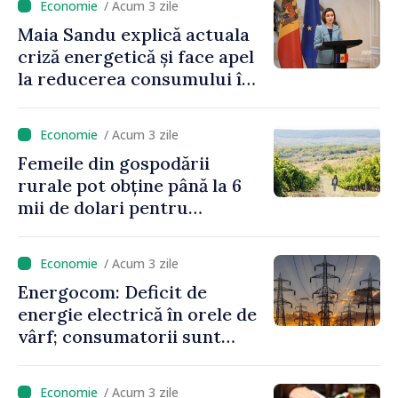
/ Acum 3 zile
Maia Sandu explică actuala
criză energetică și face apel
la reducerea consumului în
orele de vârf: „Doar astfel
putem menține prețurile la
/ Acum 3 zile
un nivel mai mic”
Femeile din gospodării
rurale pot obține până la 6
mii de dolari pentru
investiții în afaceri verzi şi
durabile
/ Acum 3 zile
Energocom: Deficit de
energie electrică în orele de
vârf; consumatorii sunt
îndemnați să economisească
/ Acum 3 zile