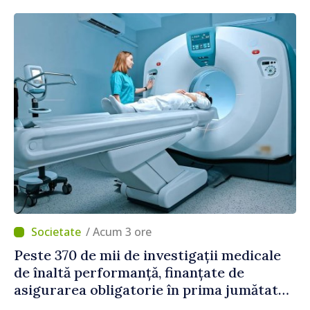
întreaga vină pentru pericolul adus la
casele oamenilor noștri”
/ Acum 3 ore
Peste 370 de mii de investigații medicale
de înaltă performanță, finanțate de
asigurarea obligatorie în prima jumătate
a anului