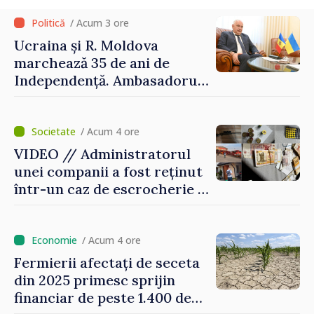
/ Acum 3 ore
Ucraina și R. Moldova
marchează 35 de ani de
Independență. Ambasadorul
Paun Rohovei: „Am
demonstrat tuturor că
suntem rezistenți și știm să
/ Acum 4 ore
ne punctăm prioritățile
VIDEO // Administratorul
pentru viitor”
unei companii a fost reținut
într-un caz de escrocherie și
insolvabilitate intenționată
de 5 milioane de lei în
domeniul agricol
/ Acum 4 ore
Fermierii afectați de seceta
din 2025 primesc sprijin
financiar de peste 1.400 de