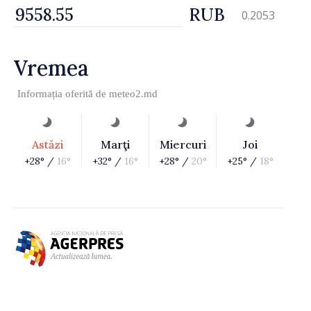
RUB
0.2053
Vremea
Informația oferită de
meteo2.md
Astăzi
Marţi
Miercuri
Joi
+28° /
16°
+32° /
16°
+28° /
20°
+25° /
18°