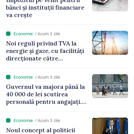
bănci și instituții financiare
va crește
/ Acum 3 zile
Noi reguli privind TVA la
energie și gaze, cu facilități
direcționate către
consumatorii vulnerabili
/ Acum 3 zile
Guvernul va majora până la
40 000 de lei scutirea
personală pentru angajați.
Vasile Tofan: „Aproape 800
de milioane de lei îi lăsăm
/ Acum 3 zile
oamenilor”
Noul concept al politicii