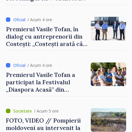
primară pentru depistarea
cancerului de col uterin
/ Acum 4 ore
Premierul Vasile Tofan, în
dialog cu antreprenorii din
Costești: „Costești arată cât
de mult poate face o
comunitate atunci când
există inițiativă, muncă și
/ Acum 4 ore
spirit antreprenorial”
Premierul Vasile Tofan a
participat la Festivalul
„Diaspora Acasă” din
Costești
/ Acum 5 ore
FOTO, VIDEO // Pompierii
moldoveni au intervenit la