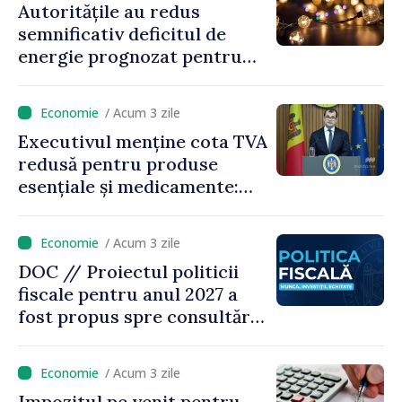
Autoritățile au redus
semnificativ deficitul de
energie prognozat pentru
astăzi
/ Acum 3 zile
Executivul menține cota TVA
redusă pentru produse
esențiale și medicamente:
„Nu facem reformă fiscală
pe seama consumului de
/ Acum 3 zile
bază al oamenilor”
DOC // Proiectul politicii
fiscale pentru anul 2027 a
fost propus spre consultări
publice
/ Acum 3 zile
Impozitul pe venit pentru