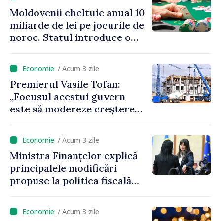
Moldovenii cheltuie anual 10
miliarde de lei pe jocurile de
noroc. Statul introduce o
taxă de 6%, care va aduce
peste 500 de milioane de lei
/ Acum 3 zile
la buget
Premierul Vasile Tofan:
„Focusul acestui guvern
este să modereze creșterea
prețurilor la imobiliare”
/ Acum 3 zile
Ministra Finanțelor explică
principalele modificări
propuse la politica fiscală
2027 privind impozitul pe
venit
/ Acum 3 zile