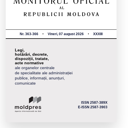
Nr. 363-366
Vineri, 07 august 2026
XXXIII
Legi,
hotărâri, decrete,
dispoziții, tratate,
acte normative
ale organelor centrale
de specialitate ale administrației
publice, informații, anunțuri,
comunicate
ISSN 2587-389X
E-ISSN 2587-3903