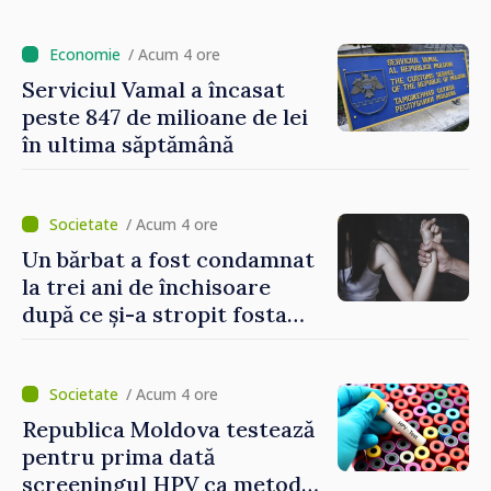
lei pentru fiecare hectar
/ Acum 4 ore
Serviciul Vamal a încasat
peste 847 de milioane de lei
în ultima săptămână
/ Acum 4 ore
Un bărbat a fost condamnat
la trei ani de închisoare
după ce și-a stropit fosta
soție cu acid sulfuric
/ Acum 4 ore
Republica Moldova testează
pentru prima dată
screeningul HPV ca metodă