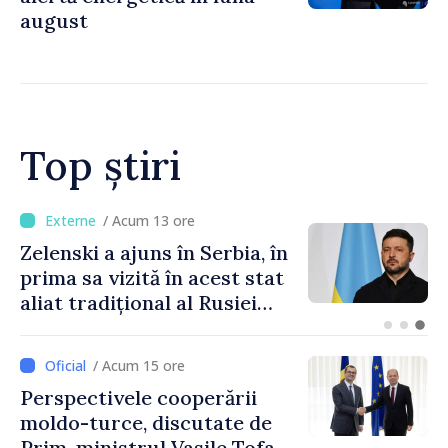
august
Top știri
/ Acum 3 minute
METEO // Sâmbătă cu ploi,
duminică cu soare: până la
35 de grade în weekend
/ Acum 15 ore
Perspectivele cooperării
moldo-turce, discutate de
Prim-ministrul Vasile Tofan