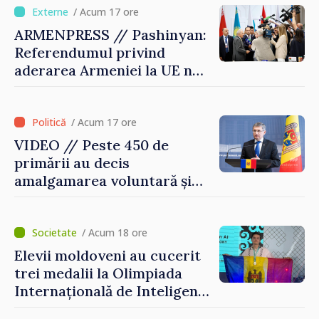
corectă”
/ Acum 17 ore
ARMENPRESS // Pashinyan:
Referendumul privind
aderarea Armeniei la UE nu
este posibil în această etapă
/ Acum 17 ore
VIDEO // Peste 450 de
primării au decis
amalgamarea voluntară și
vor beneficia de fonduri
pentru investiții. Igor
Grosu: „Este important să
/ Acum 18 ore
depășim blocajele și să dăm o
Elevii moldoveni au cucerit
șansă localităților să se
trei medalii la Olimpiada
dezvolte”
Internațională de Inteligență
Artificială