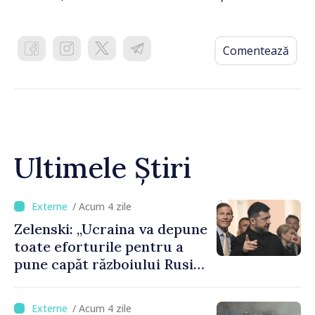
Comentează
Ultimele Știri
/ Acum 4 zile
Zelenski: „Ucraina va depune
toate eforturile pentru a
pune capăt războiului Rusiei
înainte de iarnă”
/ Acum 4 zile