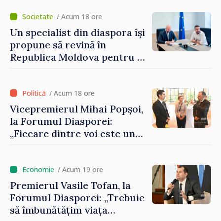
/ Acum 18 ore
Un specialist din diaspora își
propune să revină în
Republica Moldova pentru a
contribui la dezvoltarea
registrului naval național
/ Acum 18 ore
Vicepremierul Mihai Popșoi,
la Forumul Diasporei:
„Fiecare dintre voi este un
ambasador al țării noastre și
contribuie la promovarea
imaginii Republicii Moldova”
/ Acum 19 ore
Premierul Vasile Tofan, la
Forumul Diasporei: „Trebuie
să îmbunătățim viața