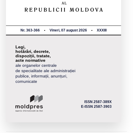
Nr. 363-366
Vineri, 07 august 2026
XXXIII
Legi,
hotărâri, decrete,
dispoziții, tratate,
acte normative
ale organelor centrale
de specialitate ale administrației
publice, informații, anunțuri,
comunicate
ISSN 2587-389X
E-ISSN 2587-3903