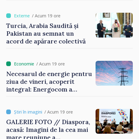
oamenilor și să repornim
motoarele economiei”
/ Acum 19 ore
Turcia, Arabia Saudită și
Pakistan au semnat un
acord de apărare colectivă
/ Acum 19 ore
Necesarul de energie pentru
ziua de vineri, acoperit
integral: Energocom a
rezervat volumele
/ Acum 19 ore
GALERIE FOTO // Diaspora,
acasă: Imagini de la cea mai
mare reuniune a