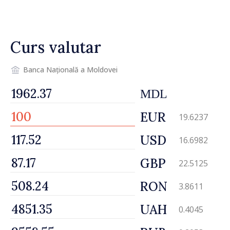
pentru incapacitate
temporară de muncă
Curs valutar
Banca Națională a Moldovei
MDL
EUR
19.6237
USD
16.6982
GBP
22.5125
RON
3.8611
UAH
0.4045