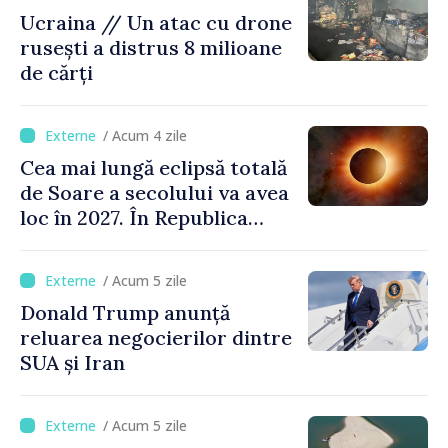
Ucraina // Un atac cu drone
rusești a distrus 8 milioane
de cărți
/ Acum 4 zile
Cea mai lungă eclipsă totală
de Soare a secolului va avea
loc în 2027. În Republica
Moldova, Soarele va fi
acoperit în proporție de
/ Acum 5 zile
până la 44%
Donald Trump anunță
reluarea negocierilor dintre
SUA și Iran
/ Acum 5 zile