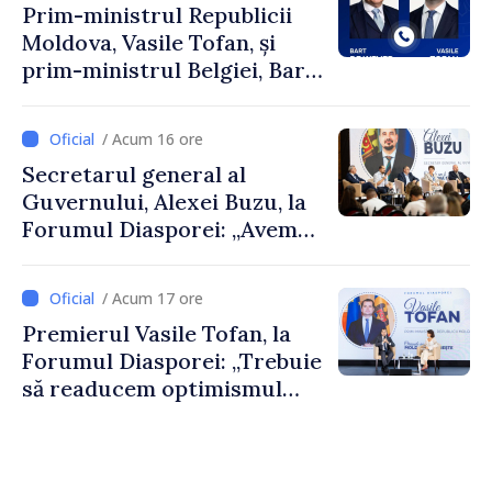
Prim-ministrul Republicii
Moldova, Vasile Tofan, și
prim-ministrul Belgiei, Bart
De Wever, au discutat
despre parcursul european
/ Acum 16 ore
al Republicii Moldova.
Secretarul general al
Guvernului, Alexei Buzu, la
Forumul Diasporei: „Avem
nevoie de fiecare dintre
dumneavoastră pentru a
/ Acum 17 ore
construi comunități mai
Premierul Vasile Tofan, la
puternice”
Forumul Diasporei: „Trebuie
să readucem optimismul
oamenilor și încrederea că
Republica Moldova merge în
direcția corectă”