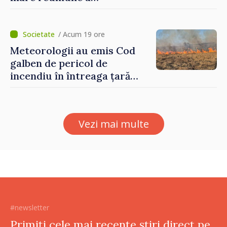
moldovenilor de peste
hotare
/ Acum 19 ore
Meteorologii au emis Cod
galben de pericol de
incendiu în întreaga țară
până pe 14 august
Vezi mai multe
#newsletter
Primiți cele mai recente știri direct pe