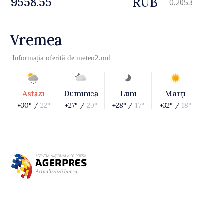
RUB
0.2053
Vremea
Informația oferită de
meteo2.md
Astăzi
Duminică
Luni
Marţi
+30° /
22°
+27° /
20°
+28° /
17°
+32° /
18°