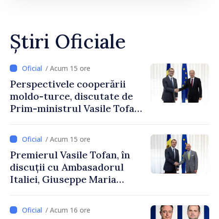
Știri Oficiale
/ Acum 15 ore
Perspectivele cooperării
moldo-turce, discutate de
Prim-ministrul Vasile Tofan
și Ambasadorul Turciei,
Uygar Mustafa Sertel
/ Acum 15 ore
Premierul Vasile Tofan, în
discuții cu Ambasadorul
Italiei, Giuseppe Maria
Perricone
/ Acum 16 ore