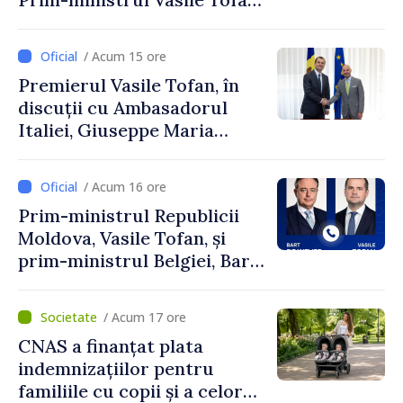
și Ambasadorul Turciei,
Uygar Mustafa Sertel
/ Acum 15 ore
Premierul Vasile Tofan, în
discuții cu Ambasadorul
Italiei, Giuseppe Maria
Perricone
/ Acum 16 ore
Prim-ministrul Republicii
Moldova, Vasile Tofan, și
prim-ministrul Belgiei, Bart
De Wever, au discutat
despre parcursul european
/ Acum 17 ore
al Republicii Moldova.
CNAS a finanțat plata
indemnizațiilor pentru
familiile cu copii și a celor