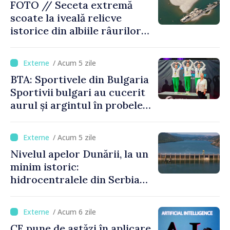
FOTO // Seceta extremă
scoate la iveală relicve
istorice din albiile râurilor
europene
/ Acum 5 zile
BTA: Sportivele din Bulgaria
Sportivii bulgari au cucerit
aurul și argintul în probele
de juniori la Cupa Mondială
de gimnastică aerobică de la
/ Acum 5 zile
Oradea
Nivelul apelor Dunării, la un
minim istoric:
hidrocentralele din Serbia
funcționează la 20% din
capacitate
/ Acum 6 zile
CE pune de astăzi în aplicare