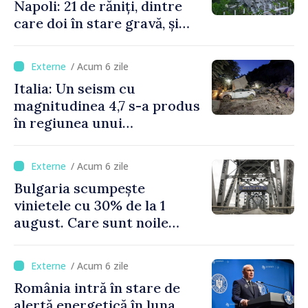
Napoli: 21 de răniți, dintre
care doi în stare gravă, și
pagube materiale
/ Acum 6 zile
Italia: Un seism cu
magnitudinea 4,7 s-a produs
în regiunea unui
supervulcan din apropiere
de Napoli
/ Acum 6 zile
Bulgaria scumpește
vinietele cu 30% de la 1
august. Care sunt noile
tarife pentru taxa de drum
/ Acum 6 zile
România intră în stare de
alertă energetică în luna