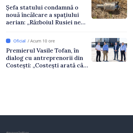
doar astfel puteți reuși”
Șefa statului condamnă o
nouă încălcare a spațiului
aerian: „Războiul Rusiei ne
afectează direct”
/ Acum 10 ore
Premierul Vasile Tofan, în
dialog cu antreprenorii din
Costești: „Costești arată cât
de mult poate face o
comunitate atunci când
există inițiativă, muncă și
spirit antreprenorial”
#newsletter