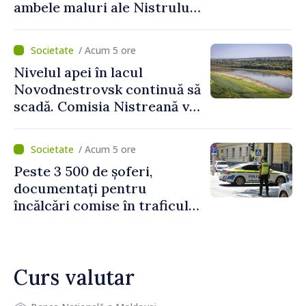
ambele maluri ale Nistrului
discutate la întrevederea
viceprim-ministrului cu
/ Acum 5 ore
reprezentanta rezidentă a
Nivelul apei în lacul
PNUD în Republica Moldova,
Novodnestrovsk continuă să
Daniela Gasparikova
scadă. Comisia Nistreană va
analiza situația hidrologică
/ Acum 5 ore
Peste 3 500 de șoferi,
documentați pentru
încălcări comise în traficul
rutier. Cei mai mulți au
depășit limita de viteză
Curs valutar