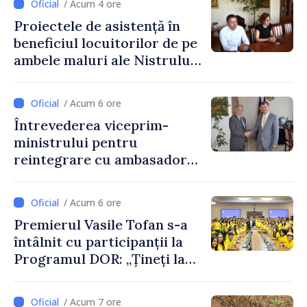
/ Acum 4 ore
Proiectele de asistență în
beneficiul locuitorilor de pe
ambele maluri ale Nistrului
discutate la întrevederea
viceprim-ministrului cu
/ Acum 6 ore
reprezentanta rezidentă a
Întrevederea viceprim-
PNUD în Republica Moldova,
ministrului pentru
Daniela Gasparikova
reintegrare cu ambasadorul
Japoniei în Republica
Moldova
/ Acum 6 ore
Premierul Vasile Tofan s-a
întâlnit cu participanții la
Programul DOR: „Țineți la
rădăcinile voastre și nu vă
feriți de încercări și greșeli –
/ Acum 7 ore