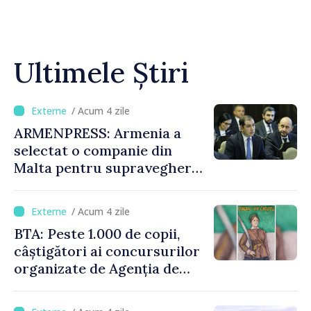
Ultimele Știri
/ Acum 4 zile
ARMENPRESS: Armenia a
selectat o companie din
Malta pentru supravegherea
sectorului jocurilor de
noroc
/ Acum 4 zile
BTA: Peste 1.000 de copii,
câștigători ai concursurilor
organizate de Agenția de
Stat pentru Bulgarii din
Străinătate, vor fi premiați