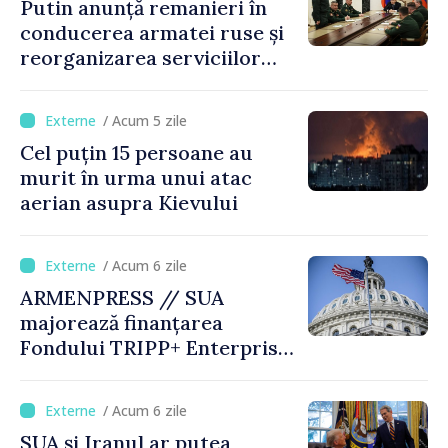
Putin anunță remanieri în
conducerea armatei ruse și
reorganizarea serviciilor
logistice
/ Acum 5 zile
Cel puțin 15 persoane au
murit în urma unui atac
aerian asupra Kievului
/ Acum 6 zile
ARMENPRESS // SUA
majorează finanțarea
Fondului TRIPP+ Enterprise
pentru Armenia la 402
milioane de dolari
/ Acum 6 zile
SUA şi Iranul ar putea