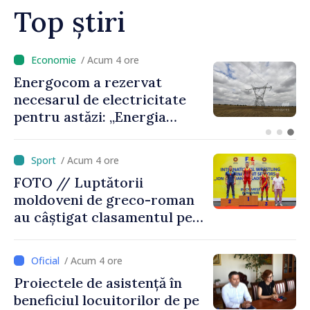
Top știri
/ Acum 3 ore
VIDEO // Peste 2 000 de
militari vor defila de Ziua
Independenței în PMAN.
Ministrul Anatolie Nosatîi:
„Un omagiu celor care au
/ Acum 4 ore
luptat pentru libertate”
FOTO // Luptătorii
moldoveni de greco-roman
au câștigat clasamentul pe
echipe la turneul de la
București
/ Acum 4 ore
Proiectele de asistență în
beneficiul locuitorilor de pe