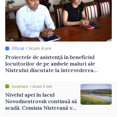
/ Acum 4 ore
Proiectele de asistență în beneficiul
locuitorilor de pe ambele maluri ale
Nistrului discutate la întrevederea
viceprim-ministrului cu reprezentanta
rezidentă a PNUD în Republica Moldova,
/ Acum 5 ore
Daniela Gasparikova
Nivelul apei în lacul
Novodnestrovsk continuă să
scadă. Comisia Nistreană va
analiza situația hidrologică