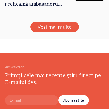
recheamă ambasadorul
Republicii Moldova la
Moscova pentru consultări
Vezi mai multe
#newsletter
Primiți cele mai recente știri direct pe
E-mailul dvs.
Abonează-te