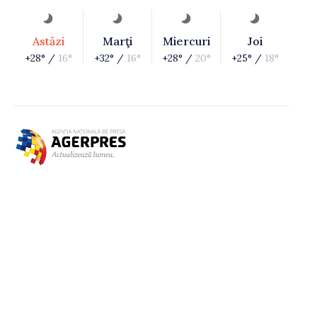
Astăzi
Marţi
Miercuri
Joi
+28° /
16°
+32° /
16°
+28° /
20°
+25° /
18°