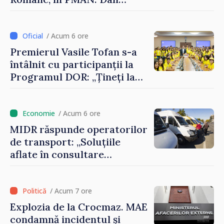
Perciun: „Evenimentul are o
semnificație aparte în acest
an”
/ Acum 6 ore
Premierul Vasile Tofan s-a
întâlnit cu participanții la
Programul DOR: „Țineți la
rădăcinile voastre și nu vă
feriți de încercări și greșeli –
doar astfel puteți reuși”
/ Acum 6 ore
MIDR răspunde operatorilor
de transport: „Soluțiile
aflate în consultare
urmăresc ca cetățenii să
beneficieze de servicii
sigure, regulate și
/ Acum 7 ore
accesibile”
Explozia de la Crocmaz. MAE
condamnă incidentul și