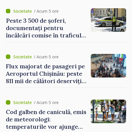
/ Acum 5 ore
Peste 3 500 de șoferi,
documentați pentru
încălcări comise în traficul
rutier. Cei mai mulți au
depășit limita de viteză
/ Acum 5 ore
Flux majorat de pasageri pe
Aeroportul Chișinău: peste
811 mii de călători deserviți
în luna iulie
/ Acum 5 ore
Cod galben de caniculă, emis
de meteorologi:
temperaturile vor ajunge