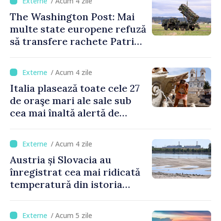
/ Acum 4 zile
The Washington Post: Mai
multe state europene refuză
să transfere rachete Patriot
Ucrainei
/ Acum 4 zile
Italia plasează toate cele 27
de oraşe mari ale sale sub
cea mai înaltă alertă de
caniculă
/ Acum 4 zile
Austria și Slovacia au
înregistrat cea mai ridicată
temperatură din istoria
măsurătorilor
/ Acum 5 zile