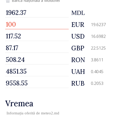
Banca Națională a Moldovei
MDL
EUR
19.6237
USD
16.6982
GBP
22.5125
RON
3.8611
UAH
0.4045
RUB
0.2053
Vremea
Informația oferită de
meteo2.md