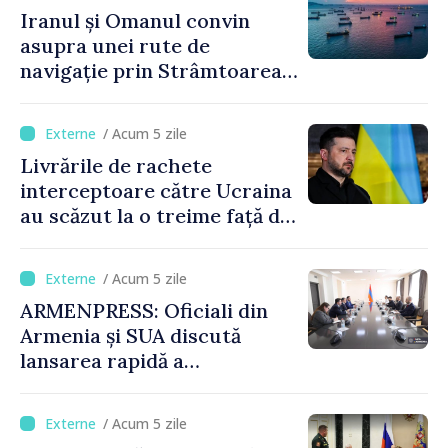
Iranul și Omanul convin
asupra unei rute de
navigație prin Strâmtoarea
Ormuz
/ Acum 5 zile
Livrările de rachete
interceptoare către Ucraina
au scăzut la o treime față de
anul trecut
/ Acum 5 zile
ARMENPRESS: Oficiali din
Armenia și SUA discută
lansarea rapidă a
programului TRIPP
/ Acum 5 zile