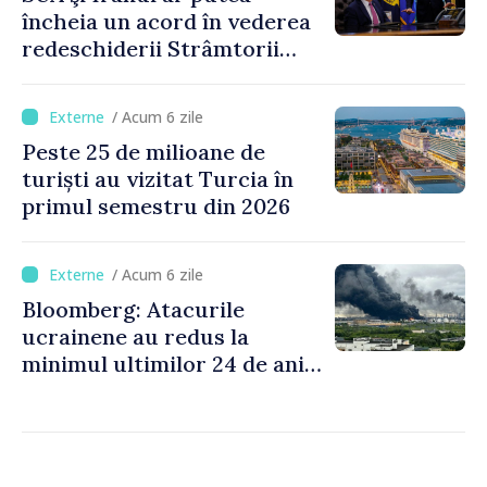
încheia un acord în vederea
redeschiderii Strâmtorii
Ormuz până miercuri,
anunţă secretarul american
/ Acum 6 zile
al Trezoreriei
Peste 25 de milioane de
turiști au vizitat Turcia în
primul semestru din 2026
/ Acum 6 zile
Bloomberg: Atacurile
ucrainene au redus la
minimul ultimilor 24 de ani
procesarea petrolului în
Rusia